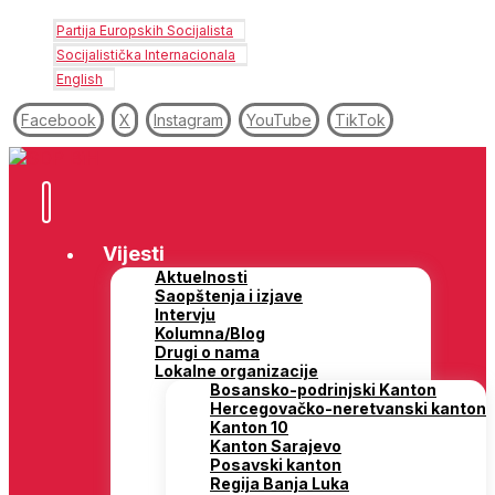
Partija Europskih Socijalista
Socijalistička Internacionala
English
Facebook
X
Instagram
YouTube
TikTok
Vijesti
Aktuelnosti
Saopštenja i izjave
Intervju
Kolumna/Blog
Drugi o nama
Lokalne organizacije
Bosansko-podrinjski Kanton
Hercegovačko-neretvanski kanton
Kanton 10
Kanton Sarajevo
Posavski kanton
Regija Banja Luka