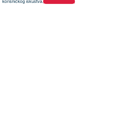
korisničkog iskustva.
Prihvati i zatvori