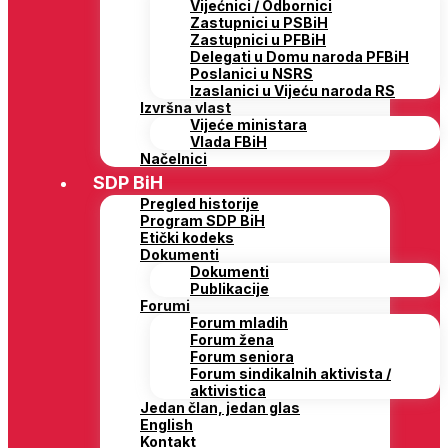
Vijećnici / Odbornici
Zastupnici u PSBiH
Zastupnici u PFBiH
Delegati u Domu naroda PFBiH
Poslanici u NSRS
Izaslanici u Vijeću naroda RS
Izvršna vlast
Vijeće ministara
Vlada FBiH
Načelnici
SDP BiH
Pregled historije
Program SDP BiH
Etički kodeks
Dokumenti
Dokumenti
Publikacije
Forumi
Forum mladih
Forum žena
Forum seniora
Forum sindikalnih aktivista /
aktivistica
Jedan član, jedan glas
English
Kontakt