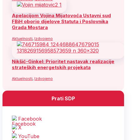
Apelacijom Vojina Mijatovoća Ustavni sud
FBiH oborio dijelove Statuta i Poslovnika
Grada Mostara
Aktuelnosti
,
Izdvojeno
Nikšić-Ginkel: Prioritet nastavak realizacije
strateških energetskih projekata
Aktuelnosti
,
Izdvojeno
Prati SDP
Facebook
X
YouTube