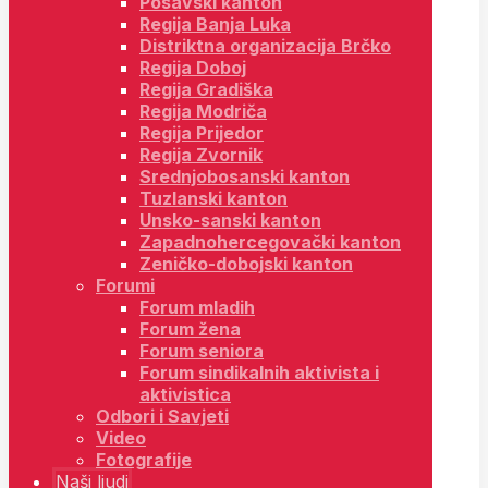
Posavski kanton
Regija Banja Luka
Distriktna organizacija Brčko
Regija Doboj
Regija Gradiška
Regija Modriča
Regija Prijedor
Regija Zvornik
Srednjobosanski kanton
Tuzlanski kanton
Unsko-sanski kanton
Zapadnohercegovački kanton
Zeničko-dobojski kanton
Forumi
Forum mladih
Forum žena
Forum seniora
Forum sindikalnih aktivista i
aktivistica
Odbori i Savjeti
Video
Fotografije
Naši ljudi