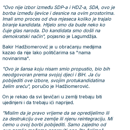
"Ovo nije izbor između SDP-a i HDZ-a, SDA, ovo je
borba između ljevice i desnice na ovim prostorima.
Imali smo proces od dva mjeseca koliko je trajalo
biranje kandidata. Htjelo smo da bude neko ko
čuje glas naroda. Do kandidata smo došli na
demokratski način",
pojasnio je Lagumdžija.
Bakir Hadžiomerović je u obraćanju medijima
kazao da nije lako političarima sa "nama
novinarima".
"Ovo je šansa koju nisam smio propustio, bio bih
neodgovoran prema svojoj djeci i BiH. Ja ću
pobijediti ove izbore, svojim protukandidatima
želim sreću",
poručio je Hadžiomerović.
On je rekao da svi ljevičari u zemlji trebaju biti
ujedinjeni i da trebaju ići naprijed.
"Mislim da je pravo vrijeme da se opredijelimo ili
za destrukciju ove zemlje ili njenu reintegraciju. Mi
ćemo u ovoj borbi pobijediti. Samo zajedno od