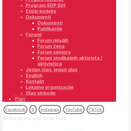
Program SDP BiH
Etički kodeks
Dokumenti
Dokumenti
Publikacije
Forumi
Forum mladih
Forum žena
Forum seniora
Forum sindikalnih aktivista /
aktivistica
Jedan član, jedan glas
English
Kontakt
Lokalne organizacije
Glas slobode
Plan
Facebook
X
Instagram
YouTube
TikTok
© Sva prava pridržana 2026