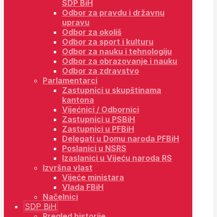
SDP BiH
Odbor za pravdu i državnu
upravu
Odbor za okoliš
Odbor za sport i kulturu
Odbor za nauku i tehnologiju
Odbor za obrazovanje i nauku
Odbor za zdravstvo
Parlamentarci
Zastupnici u skupštinama
kantona
Vijećnici / Odbornici
Zastupnici u PSBiH
Zastupnici u PFBiH
Delegati u Domu naroda PFBiH
Poslanici u NSRS
Izaslanici u Vijeću naroda RS
Izvršna vlast
Vijeće ministara
Vlada FBiH
Načelnici
SDP BiH
Pregled historije