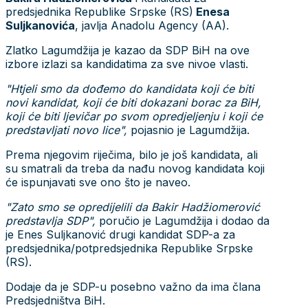
predsjednika Republike Srpske (RS)
Enesa
Suljkanovića
, javlja Anadolu Agency (AA).
Zlatko Lagumdžija je kazao da SDP BiH na ove
izbore izlazi sa kandidatima za sve nivoe vlasti.
"Htjeli smo da dođemo do kandidata koji će biti
novi kandidat, koji će biti dokazani borac za BiH,
koji će biti ljevičar po svom opredjeljenju i koji će
predstavljati novo lice",
pojasnio je Lagumdžija.
Prema njegovim riječima, bilo je još kandidata, ali
su smatrali da treba da nađu novog kandidata koji
će ispunjavati sve ono što je naveo.
"Zato smo se opredijelili da Bakir Hadžiomerović
predstavlja SDP",
poručio je Lagumdžija i dodao da
je Enes Suljkanović drugi kandidat SDP-a za
predsjednika/potpredsjednika Republike Srpske
(RS).
Dodaje da je SDP-u posebno važno da ima člana
Predsjedništva BiH.