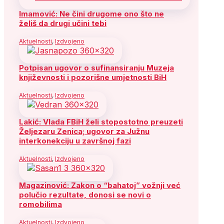
Imamović: Ne čini drugome ono što ne
želiš da drugi učini tebi
Aktuelnosti
,
Izdvojeno
Potpisan ugovor o sufinansiranju Muzeja
književnosti i pozorišne umjetnosti BiH
Aktuelnosti
,
Izdvojeno
Lakić: Vlada FBiH želi stopostotno preuzeti
Željezaru Zenica; ugovor za Južnu
interkonekciju u završnoj fazi
Aktuelnosti
,
Izdvojeno
Magazinović: Zakon o “bahatoj” vožnji već
polučio rezultate, donosi se novi o
romobilima
Aktuelnosti
,
Izdvojeno