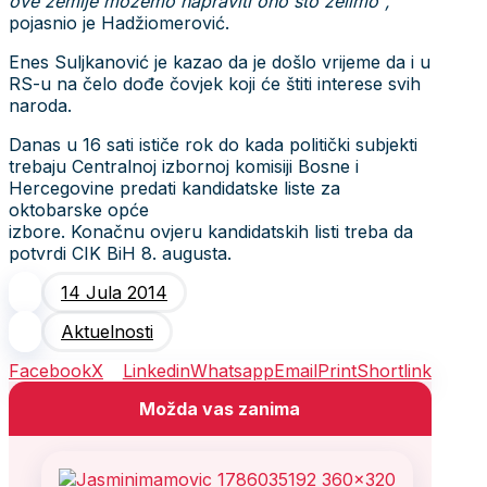
ove zemlje možemo napraviti ono što želimo",
pojasnio je Hadžiomerović.
Enes Suljkanović je kazao da je došlo vrijeme da i u
RS-u na čelo dođe čovjek koji će štiti interese svih
naroda.
Danas u 16 sati ističe rok do kada politički subjekti
trebaju Centralnoj izbornoj komisiji Bosne i
Hercegovine predati kandidatske liste za
oktobarske opće
izbore. Konačnu ovjeru kandidatskih listi treba da
potvrdi CIK BiH 8. augusta.
14 Jula 2014
Aktuelnosti
Facebook
X
Linkedin
Whatsapp
Email
Print
Shortlink
Možda vas zanima