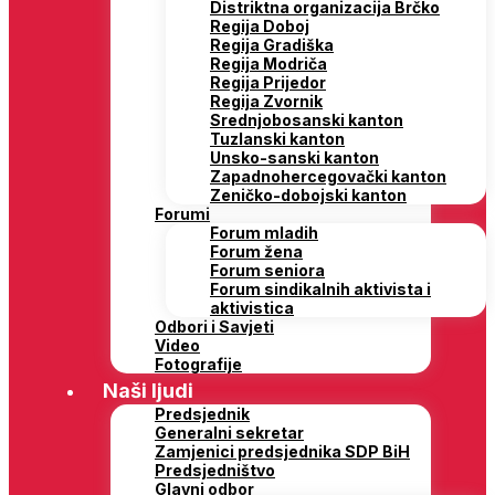
Distriktna organizacija Brčko
Regija Doboj
Regija Gradiška
Regija Modriča
Regija Prijedor
Regija Zvornik
Srednjobosanski kanton
Tuzlanski kanton
Unsko-sanski kanton
Zapadnohercegovački kanton
Zeničko-dobojski kanton
Forumi
Forum mladih
Forum žena
Forum seniora
Forum sindikalnih aktivista i
aktivistica
Odbori i Savjeti
Video
Fotografije
Naši ljudi
Predsjednik
Generalni sekretar
Zamjenici predsjednika SDP BiH
Predsjedništvo
Glavni odbor