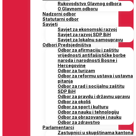
Rukovodstvo Glavnog odbora
O Glavnom odboru
Nadzorni odbor
Statutarni odbor
Savjeti
Savjet za ekonomski razvoj
Savjet za razvoj SDP BiH
Savjet za lokalnu samoupravu
Odbori Predsjedništva
Odbor za afirmaciju i zaštitu
vrijednosti antifašističke borbe
naroda i narodnosti Bosne i
Hercegovine
Odbor za turizam
Odbor za reformu ustava i ustavna
pitanja
Odbor za rad i socijalnu zaštitu
SDP BiH
Odbor za pravdu i državnu upravu
Odbor za okoliš
Odbor za sport i kulturu
Odbor za nauku i tehnologiju
Odbor za obrazovanje i nauku
Odbor za zdravstvo
Parlamentarci
Zastupnici u skupštinama kantona