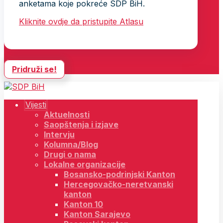
anketama koje pokreće SDP BiH.
Kliknite ovdje da pristupite Atlasu
Pridruži se!
Vijesti
Aktuelnosti
Saopštenja i izjave
Intervju
Kolumna/Blog
Drugi o nama
Lokalne organizacije
Bosansko-podrinjski Kanton
Hercegovačko-neretvanski
kanton
Kanton 10
Kanton Sarajevo