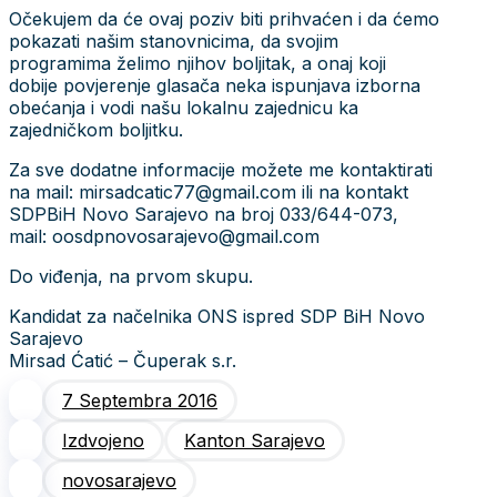
Očekujem da će ovaj poziv biti prihvaćen i da ćemo
pokazati našim stanovnicima, da svojim
programima želimo njihov boljitak, a onaj koji
dobije povjerenje glasača neka ispunjava izborna
obećanja i vodi našu lokalnu zajednicu ka
zajedničkom boljitku.
Za sve dodatne informacije možete me kontaktirati
na mail: mirsadcatic77@gmail.com ili na kontakt
SDPBiH Novo Sarajevo na broj 033/644-073,
mail: oosdpnovosarajevo@gmail.com
Do viđenja, na prvom skupu.
Kandidat za načelnika ONS ispred SDP BiH Novo
Sarajevo
Mirsad Ćatić – Čuperak s.r.
7 Septembra 2016
Izdvojeno
Kanton Sarajevo
novosarajevo