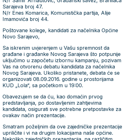
N/r Samir Arnautović, Građanski savez, Branilaca
Sarajeva broj 47.
N/r Enes Komarica, Komunistička partija, Alije
Imamovića broj 44.
Poštovane kolege, kandidati za načelnika Općine
Novo Sarajevo,
Sa iskrenim uvjerenjem u Vašu spremnost da
građane i građanke Novog Sarajeva što potpunije
uključimo u započetu izbornu kampanju, pozivam
Vas na otvorenu debatu kandidata za načelnika
Novog Sarajeva. Ukoliko pristanete, debata će se
organizovati 08.09.2016. godine u prostorijama
KUD „Lola“, sa početkom u 19:00.
Obavezujem se da ću, kao domaćin prvog
predstavljanja, po dostavljenim zahtjevima
kandidata, osigurati sve potrebne pretpostavke za
ovakav način prezentacije.
Smatram poželjnim da ove zajedničke prezentacije
upriličite i vi na drugim lokacijama naše općine.
Nekoliko zajedničkih prezentacija, na različitim