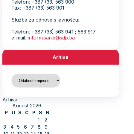
Telefon: +387 (33) 563 900
Fax: +387 (33) 563 901
Služba za odnose s javnošću:
Telefon: +387 (33) 563 941 ; 563 917
e-mail:
informisanje@sdp.ba
Arhiva
Arhiva
Arhiva
August 2026
P
U
S
Č
P
S
N
1
2
3
4
5
6
7
8
9