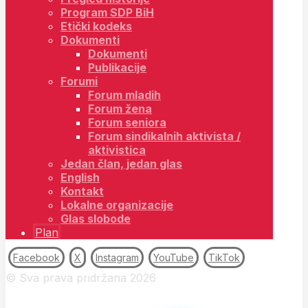
Program SDP BiH
Etički kodeks
Dokumenti
Dokumenti
Publikacije
Forumi
Forum mladih
Forum žena
Forum seniora
Forum sindikalnih aktivista /
aktivistica
Jedan član, jedan glas
English
Kontakt
Lokalne organizacije
Glas slobode
Plan
Facebook
X
Instagram
YouTube
TikTok
© Sva prava pridržana 2026