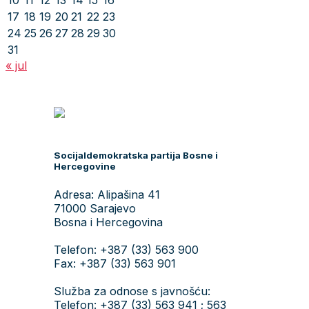
10
11
12
13
14
15
16
17
18
19
20
21
22
23
24
25
26
27
28
29
30
31
« jul
Socijaldemokratska partija Bosne i
Hercegovine
Adresa: Alipašina 41
71000 Sarajevo
Bosna i Hercegovina
Telefon: +387 (33) 563 900
Fax: +387 (33) 563 901
Služba za odnose s javnošću:
Telefon: +387 (33) 563 941 ; 563