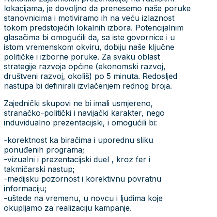
lokacijama, je dovoljno da prenesemo naše poruke
stanovnicima i motiviramo ih na veću izlaznost
tokom predstojećih lokalnih izbora. Potencijalnim
glasačima bi omogućili da, sa iste govornice i u
istom vremenskom okviru, dobiju naše ključne
političke i izborne poruke. Za svaku oblast
strategije razvoja općine (ekonomski razvoj,
društveni razvoj, okoliš) po 5 minuta. Redosljed
nastupa bi definirali izvlačenjem rednog broja.
Zajednički skupovi ne bi imali usmjereno,
stranačko-politički i navijački karakter, nego
induvidualno prezentacijski, i omogućili bi:
-korektnost ka biračima i uporednu sliku
ponuđenih programa;
-vizualni i prezentacijski duel , kroz fer i
takmičarski nastup;
-medijsku pozornost i korektivnu povratnu
informaciju;
-uštede na vremenu, u novcu i ljudima koje
okupljamo za realizaciju kampanje.