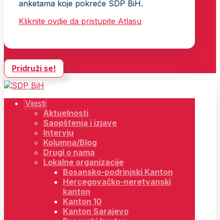
anketama koje pokreće SDP BiH.
Kliknite ovdje da pristupite Atlasu
Pridruži se!
Vijesti
Aktuelnosti
Saopštenja i izjave
Intervju
Kolumna/Blog
Drugi o nama
Lokalne organizacije
Bosansko-podrinjski Kanton
Hercegovačko-neretvanski
kanton
Kanton 10
Kanton Sarajevo