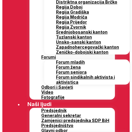
Distriktna organizacija Brčko
Regija Doboj
Regija Gradiška
Regija Modriča
Regija Prijedor
Regija Zvornik
Srednjobosanski kanton
Tuzlanski kanton
Unsko-sanski kanton
Zapadnohercegovački kanton
Zeničko-dobojski kanton
Forumi
Forum mladih
Forum žena
Forum seniora
Forum sindikalnih aktivista i
aktivistica
Odbori i Savjeti
Video
Fotografije
Naši ljudi
Predsjednik
Generalni sekretar
Zamjenici predsjednika SDP BiH
Predsjedništvo
Glavni odbor