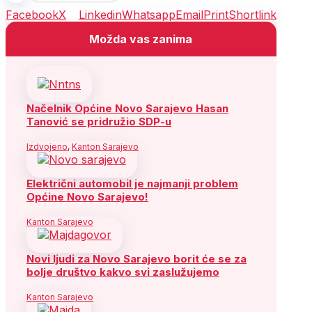
Facebook
X
Linkedin
Whatsapp
Email
Print
Shortlink
Možda vas zanima
Načelnik Općine Novo Sarajevo Hasan
Tanović se pridružio SDP-u
Izdvojeno
,
Kanton Sarajevo
Električni automobil je najmanji problem
Općine Novo Sarajevo!
Kanton Sarajevo
Novi ljudi za Novo Sarajevo borit će se za
bolje društvo kakvo svi zaslužujemo
Kanton Sarajevo