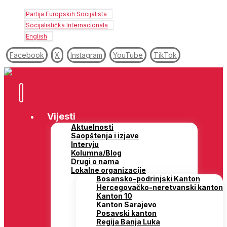
Partija Europskih Socijalista
Socijalistička Internacionala
English
Facebook
X
Instagram
YouTube
TikTok
Vijesti
Aktuelnosti
Saopštenja i izjave
Intervju
Kolumna/Blog
Drugi o nama
Lokalne organizacije
Bosansko-podrinjski Kanton
Hercegovačko-neretvanski kanton
Kanton 10
Kanton Sarajevo
Posavski kanton
Regija Banja Luka