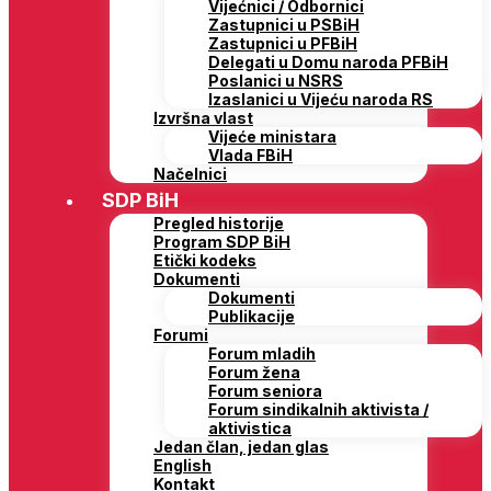
Vijećnici / Odbornici
Zastupnici u PSBiH
Zastupnici u PFBiH
Delegati u Domu naroda PFBiH
Poslanici u NSRS
Izaslanici u Vijeću naroda RS
Izvršna vlast
Vijeće ministara
Vlada FBiH
Načelnici
SDP BiH
Pregled historije
Program SDP BiH
Etički kodeks
Dokumenti
Dokumenti
Publikacije
Forumi
Forum mladih
Forum žena
Forum seniora
Forum sindikalnih aktivista /
aktivistica
Jedan član, jedan glas
English
Kontakt