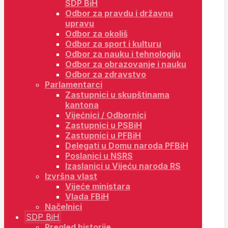
SDP BiH
Odbor za pravdu i državnu
upravu
Odbor za okoliš
Odbor za sport i kulturu
Odbor za nauku i tehnologiju
Odbor za obrazovanje i nauku
Odbor za zdravstvo
Parlamentarci
Zastupnici u skupštinama
kantona
Vijećnici / Odbornici
Zastupnici u PSBiH
Zastupnici u PFBiH
Delegati u Domu naroda PFBiH
Poslanici u NSRS
Izaslanici u Vijeću naroda RS
Izvršna vlast
Vijeće ministara
Vlada FBiH
Načelnici
SDP BiH
Pregled historije