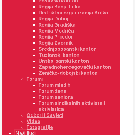
Posavski kanton
Regija Banja Luka
Distriktna organizacija Brčko
Regija Doboj
Regija Gradiška
Regija Modriča
Regija Prijedor
Regija Zvornik
Srednjobosanski kanton
Tuzlanski kanton
Unsko-sanski kanton
Zapadnohercegovački kanton
Zeničko-dobojski kanton
Forumi
Forum mladih
Forum žena
Forum seniora
Forum sindikalnih aktivista i
aktivistica
Odbori i Savjeti
Video
Fotografije
Naši ljudi