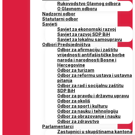
Rukovodstvo Glavnog odbora
O Glavnom odboru
Nadzorni odbor
Statutarni odbor
Savjeti
Savjet za ekonomski razvoj
Savjet za razvoj SDP BiH
Savjet za lokalnu samoupravu
Odbori Predsjedništva
Odbor za afirmaciju i zaštitu
vrijednosti antifašističke borbe
naroda i narodnosti Bosne i
Hercegovine
Odbor za turizam
Odbor za reformu ustava i ustavna
pitanja
Odbor za rad i socijalnu zaštitu
SDP BiH
Odbor za pravdu i državnu upravu
Odbor za okoliš
Odbor za sport i kulturu
Odbor za nauku i tehnologiju
Odbor za obrazovanje i nauku
Odbor za zdravstvo
Parlamentarci
Zastupnici u skupštinama kantona