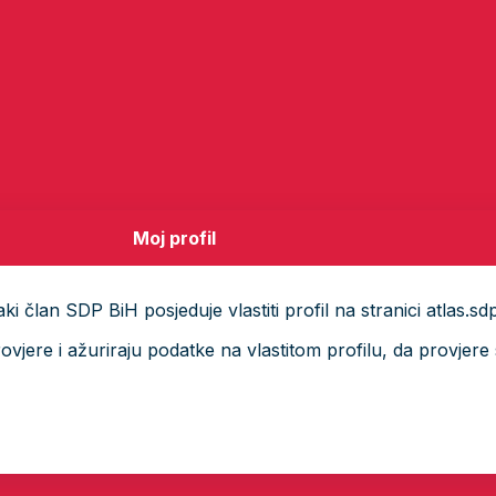
Moj profil
i član SDP BiH posjeduje vlastiti profil na stranici atlas.sd
ere i ažuriraju podatke na vlastitom profilu, da provjere s