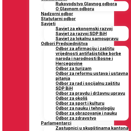
Rukovodstvo Glavnog odbora
O Glavnom odboru
Nadzorni odbor
Statutarni odbor
Savjeti
Savjet za ekonomski razvoj
Savjet za razvoj SDP BiH
Savjet za lokalnu samoupravu
Odbori Predsjedništva
Odbor za afirmaciju i zaštitu
vrijednosti antifašističke borbe
naroda i narodnosti Bosne i
Hercegovine
Odbor za turizam
Odbor za reformu ustava i ustavna
pitanja
Odbor za rad i socijalnu zaštitu
SDP BiH
Odbor za pravdu i državnu upravu
Odbor za okoliš
Odbor za sport i kulturu
Odbor za nauku i tehnologiju
Odbor za obrazovanje i nauku
Odbor za zdravstvo
Parlamentarci
Zastupnici u skupštinama kantona