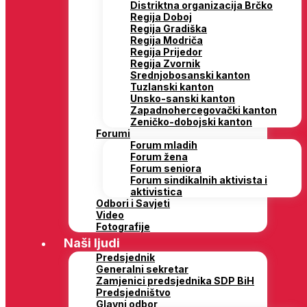
Distriktna organizacija Brčko
Regija Doboj
Regija Gradiška
Regija Modriča
Regija Prijedor
Regija Zvornik
Srednjobosanski kanton
Tuzlanski kanton
Unsko-sanski kanton
Zapadnohercegovački kanton
Zeničko-dobojski kanton
Forumi
Forum mladih
Forum žena
Forum seniora
Forum sindikalnih aktivista i
aktivistica
Odbori i Savjeti
Video
Fotografije
Naši ljudi
Predsjednik
Generalni sekretar
Zamjenici predsjednika SDP BiH
Predsjedništvo
Glavni odbor