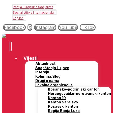
Partija Europskih Socijalista
Socijalistička Internacionala
English
Facebook
X
Instagram
YouTube
TikTok
Vijesti
Aktuelnosti
Saopštenja i izjave
Intervju
Kolumna/Blog
Drugi o nama
Lokalne organizacije
Bosansko-podrinjski Kanton
Hercegovačko-neretvanski kanton
Kanton 10
Kanton Sarajevo
Posavski kanton
Regija Banja Luka