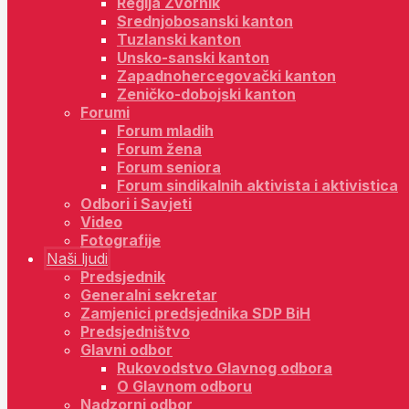
Regija Zvornik
Srednjobosanski kanton
Tuzlanski kanton
Unsko-sanski kanton
Zapadnohercegovački kanton
Zeničko-dobojski kanton
Forumi
Forum mladih
Forum žena
Forum seniora
Forum sindikalnih aktivista i aktivistica
Odbori i Savjeti
Video
Fotografije
Naši ljudi
Predsjednik
Generalni sekretar
Zamjenici predsjednika SDP BiH
Predsjedništvo
Glavni odbor
Rukovodstvo Glavnog odbora
O Glavnom odboru
Nadzorni odbor