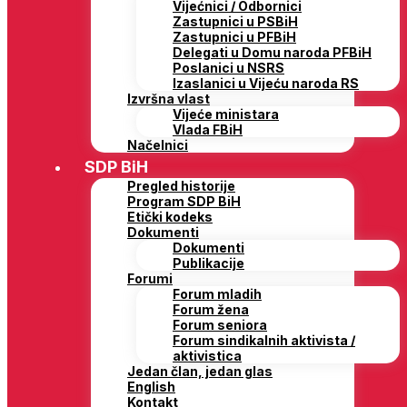
Vijećnici / Odbornici
Zastupnici u PSBiH
Zastupnici u PFBiH
Delegati u Domu naroda PFBiH
Poslanici u NSRS
Izaslanici u Vijeću naroda RS
Izvršna vlast
Vijeće ministara
Vlada FBiH
Načelnici
SDP BiH
Pregled historije
Program SDP BiH
Etički kodeks
Dokumenti
Dokumenti
Publikacije
Forumi
Forum mladih
Forum žena
Forum seniora
Forum sindikalnih aktivista /
aktivistica
Jedan član, jedan glas
English
Kontakt