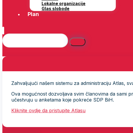
Lokalne organizacije
Glas slobode
Plan
Zahvaljujući našem sistemu za administraciju Atlas, svak
Ova mogućnost dozvoljava svim članovima da sami provj
učestvuju u anketama koje pokreće SDP BiH.
Kliknite ovdje da pristupite Atlasu