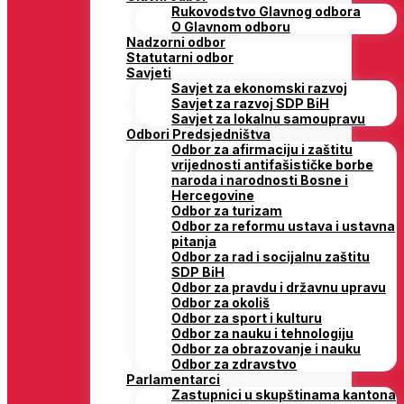
Rukovodstvo Glavnog odbora
O Glavnom odboru
Nadzorni odbor
Statutarni odbor
Savjeti
Savjet za ekonomski razvoj
Savjet za razvoj SDP BiH
Savjet za lokalnu samoupravu
Odbori Predsjedništva
Odbor za afirmaciju i zaštitu
vrijednosti antifašističke borbe
naroda i narodnosti Bosne i
Hercegovine
Odbor za turizam
Odbor za reformu ustava i ustavna
pitanja
Odbor za rad i socijalnu zaštitu
SDP BiH
Odbor za pravdu i državnu upravu
Odbor za okoliš
Odbor za sport i kulturu
Odbor za nauku i tehnologiju
Odbor za obrazovanje i nauku
Odbor za zdravstvo
Parlamentarci
Zastupnici u skupštinama kantona