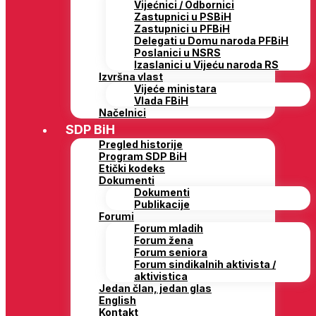
Vijećnici / Odbornici
Zastupnici u PSBiH
Zastupnici u PFBiH
Delegati u Domu naroda PFBiH
Poslanici u NSRS
Izaslanici u Vijeću naroda RS
Izvršna vlast
Vijeće ministara
Vlada FBiH
Načelnici
SDP BiH
Pregled historije
Program SDP BiH
Etički kodeks
Dokumenti
Dokumenti
Publikacije
Forumi
Forum mladih
Forum žena
Forum seniora
Forum sindikalnih aktivista /
aktivistica
Jedan član, jedan glas
English
Kontakt