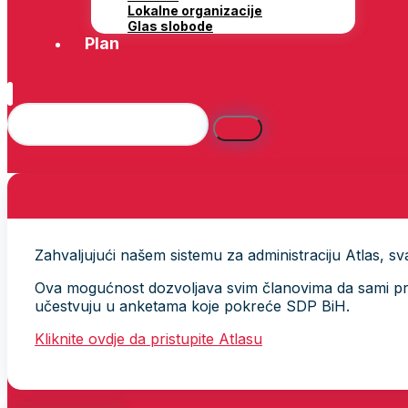
Lokalne organizacije
Glas slobode
Plan
Zahvaljujući našem sistemu za administraciju Atlas, svak
Ova mogućnost dozvoljava svim članovima da sami provj
učestvuju u anketama koje pokreće SDP BiH.
Kliknite ovdje da pristupite Atlasu