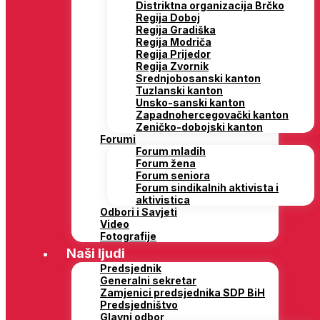
Distriktna organizacija Brčko
Regija Doboj
Regija Gradiška
Regija Modriča
Regija Prijedor
Regija Zvornik
Srednjobosanski kanton
Tuzlanski kanton
Unsko-sanski kanton
Zapadnohercegovački kanton
Zeničko-dobojski kanton
Forumi
Forum mladih
Forum žena
Forum seniora
Forum sindikalnih aktivista i
aktivistica
Odbori i Savjeti
Video
Fotografije
Naši ljudi
Predsjednik
Generalni sekretar
Zamjenici predsjednika SDP BiH
Predsjedništvo
Glavni odbor