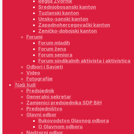
Regija Zvornik
Srednjobosanski kanton
Tuzlanski kanton
Unsko-sanski kanton
Zapadnohercegovački kanton
Zeničko-dobojski kanton
Forumi
Forum mladih
Forum žena
Forum seniora
Forum sindikalnih aktivista i aktivistica
Odbori i Savjeti
Video
Fotografije
Naši ljudi
Predsjednik
Generalni sekretar
Zamjenici predsjednika SDP BiH
Predsjedništvo
Glavni odbor
Rukovodstvo Glavnog odbora
O Glavnom odboru
Nadzorni odbor