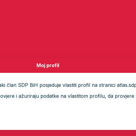
Moj profil
i član SDP BiH posjeduje vlastiti profil na stranici atlas.sd
ere i ažuriraju podatke na vlastitom profilu, da provjere s