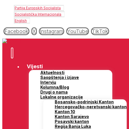
Partija Europskih Socijalista
Socijalistička Internacionala
English
Facebook
X
Instagram
YouTube
TikTok
Vijesti
Aktuelnosti
Saopštenja i izjave
Intervju
Kolumna/Blog
Drugi o nama
Lokalne organizacije
Bosansko-podrinjski Kanton
Hercegovačko-neretvanski kanton
Kanton 10
Kanton Sarajevo
Posavski kanton
Regija Banja Luka