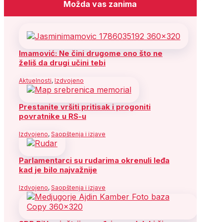
Možda vas zanima
Imamović: Ne čini drugome ono što ne
želiš da drugi učini tebi
Aktuelnosti
,
Izdvojeno
Prestanite vršiti pritisak i progoniti
povratnike u RS-u
Izdvojeno
,
Saopštenja i izjave
Parlamentarci su rudarima okrenuli leđa
kad je bilo najvažnije
Izdvojeno
,
Saopštenja i izjave