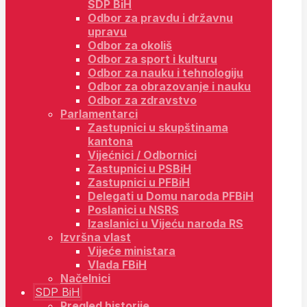
SDP BiH
Odbor za pravdu i državnu
upravu
Odbor za okoliš
Odbor za sport i kulturu
Odbor za nauku i tehnologiju
Odbor za obrazovanje i nauku
Odbor za zdravstvo
Parlamentarci
Zastupnici u skupštinama
kantona
Vijećnici / Odbornici
Zastupnici u PSBiH
Zastupnici u PFBiH
Delegati u Domu naroda PFBiH
Poslanici u NSRS
Izaslanici u Vijeću naroda RS
Izvršna vlast
Vijeće ministara
Vlada FBiH
Načelnici
SDP BiH
Pregled historije