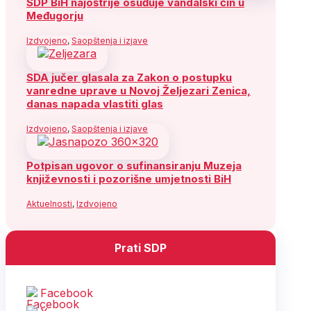
SDP BiH najoštrije osuđuje vandalski čin u
Međugorju
Izdvojeno
,
Saopštenja i izjave
SDA jučer glasala za Zakon o postupku
vanredne uprave u Novoj Željezari Zenica,
danas napada vlastiti glas
Izdvojeno
,
Saopštenja i izjave
Potpisan ugovor o sufinansiranju Muzeja
književnosti i pozorišne umjetnosti BiH
Aktuelnosti
,
Izdvojeno
Prati SDP
Facebook