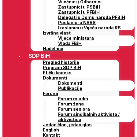
Vijećnici / Odbornici
Zastupnici u PSBiH
Zastupnici u PFBiH
Delegati u Domu naroda PFBiH
Poslanici u NSRS
Izaslanici u Vijeću naroda RS
Izvršna vlast
Vijeće ministara
Vlada FBiH
Načelnici
SDP BiH
Pregled historije
Program SDP BiH
Etički kodeks
Dokumenti
Dokumenti
Publikacije
Forumi
Forum mladih
Forum žena
Forum seniora
Forum sindikalnih aktivista /
aktivistica
Jedan član, jedan glas
English
Kontakt