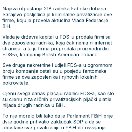
Najava otpuštanja 218 radnika Fabrike duhana
Sarajevo posljedica je kriminalne privatizacije ove
firme, koju je provela aktuelna Vlada Federacije
BiH.
Vlada je državni kapital u FDS-u prodala firmi sa
dva zaposlena radnika, koja čak nema ni internet
stranicu, a ta je firma preprodala proizvodni dio
FDS-a, kompaniji British American Tobaco.
Sve druge nekretnine i udjeli FDS-a u ogromnom
broju kompanija ostali su u posjedu fantomske
firme sa dva zaposlenika i njihovih lokalnih
pokrovitelja.
Cijenu svega danas plaćaju radnici FDS-a, kao što
su cijenu niza sličnih privatizacijskih pljački platile
hiljade drugih radnika u BiH.
To nije moralo biti tako da je Parlament FBiH prije
dvije godine prihvatio zaključak SDP-a da se
obustave sve privatizacije u FBiH do usvajanja