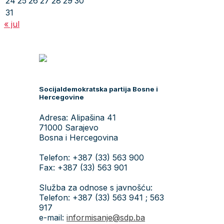
24
25
26
27
28
29
30
31
« jul
Socijaldemokratska partija Bosne i
Hercegovine
Adresa: Alipašina 41
71000 Sarajevo
Bosna i Hercegovina
Telefon: +387 (33) 563 900
Fax: +387 (33) 563 901
Služba za odnose s javnošću:
Telefon: +387 (33) 563 941 ; 563
917
e-mail:
informisanje@sdp.ba