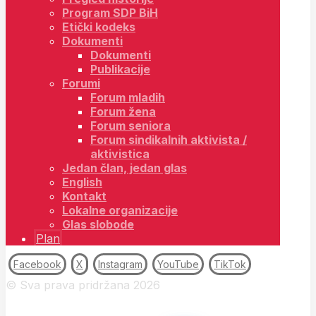
Program SDP BiH
Etički kodeks
Dokumenti
Dokumenti
Publikacije
Forumi
Forum mladih
Forum žena
Forum seniora
Forum sindikalnih aktivista /
aktivistica
Jedan član, jedan glas
English
Kontakt
Lokalne organizacije
Glas slobode
Plan
Facebook
X
Instagram
YouTube
TikTok
© Sva prava pridržana 2026