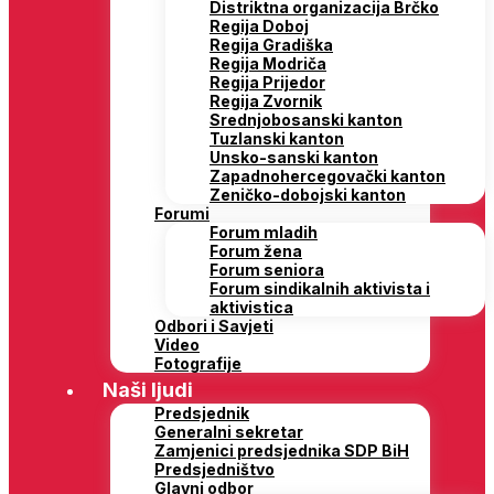
Distriktna organizacija Brčko
Regija Doboj
Regija Gradiška
Regija Modriča
Regija Prijedor
Regija Zvornik
Srednjobosanski kanton
Tuzlanski kanton
Unsko-sanski kanton
Zapadnohercegovački kanton
Zeničko-dobojski kanton
Forumi
Forum mladih
Forum žena
Forum seniora
Forum sindikalnih aktivista i
aktivistica
Odbori i Savjeti
Video
Fotografije
Naši ljudi
Predsjednik
Generalni sekretar
Zamjenici predsjednika SDP BiH
Predsjedništvo
Glavni odbor