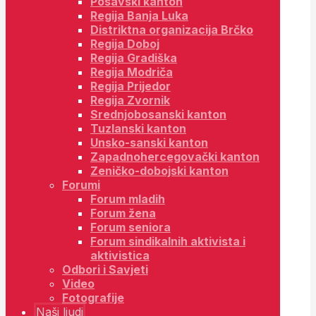
Posavski kanton
Regija Banja Luka
Distriktna organizacija Brčko
Regija Doboj
Regija Gradiška
Regija Modriča
Regija Prijedor
Regija Zvornik
Srednjobosanski kanton
Tuzlanski kanton
Unsko-sanski kanton
Zapadnohercegovački kanton
Zeničko-dobojski kanton
Forumi
Forum mladih
Forum žena
Forum seniora
Forum sindikalnih aktivista i
aktivistica
Odbori i Savjeti
Video
Fotografije
Naši ljudi