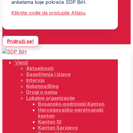
anketama koje pokreće SDP BiH.
Kliknite ovdje da pristupite Atlasu
Pridruži se!
Vijesti
Aktuelnosti
Saopštenja i izjave
Intervju
Kolumna/Blog
Drugi o nama
Lokalne organizacije
Bosansko-podrinjski Kanton
Hercegovačko-neretvanski
kanton
Kanton 10
Kanton Sarajevo