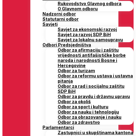
Rukovodstvo Glavnog odbora
O Glavnom odboru
Nadzorni odbor
Statutarni odbor
Savjeti
Savjet za ekonomski razvoj
Savjet za razvoj SDP BiH
Savjet za lokalnu samoupravu
Odbori Predsjedništva
Odbor za afirmaciju i zaštitu
vrijednosti antifašističke borbe
naroda i narodnosti Bosne i
Hercegovine
Odbor za turizam
Odbor za reformu ustava i ustavna
pitanja
Odbor za rad i socijalnu zaštitu
SDP BiH
Odbor za pravdu i državnu upravu
Odbor za okoliš
Odbor za sport i kulturu
Odbor za nauku i tehnologiju
Odbor za obrazovanje i nauku
Odbor za zdravstvo
Parlamentarci
Zastupnici u skupštinama kantona