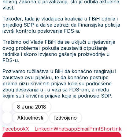
novog Zakona o privatizaciji, što je odbila aktuelna
vlast.
Također, tada je vladajuća koalicija u FBiH odbila i
prijedlog SDP-a da se zatraži da Finansijska policija
izvrši kontrolu poslovanja FDS-a.
Tražimo od Vlade FBiH da se uključi u rješavanje
ovog problema i pokuša zaustaviti otpuštanje
radnika i skoro izvjesno gašenje proizvodnje u
FDS-u.
Pozivamo tužilaštva u BiH da konačno reagiraju i
zaustave ovu pljačku, te da konačno postupe
prema nizu krivičnih prijava koje su podnesene
zbog dešavanja u i u vezi sa FDS-om, a među
kojim su i krivične prijave koje je podnosio SDP.
8 Juna 2018
Aktuelnosti
Izdvojeno
Facebook
X
Linkedin
Whatsapp
Email
Print
Shortlink