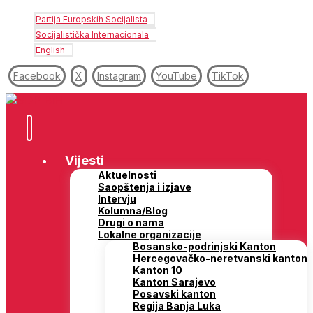
Partija Europskih Socijalista
Socijalistička Internacionala
English
Facebook
X
Instagram
YouTube
TikTok
Vijesti
Aktuelnosti
Saopštenja i izjave
Intervju
Kolumna/Blog
Drugi o nama
Lokalne organizacije
Bosansko-podrinjski Kanton
Hercegovačko-neretvanski kanton
Kanton 10
Kanton Sarajevo
Posavski kanton
Regija Banja Luka