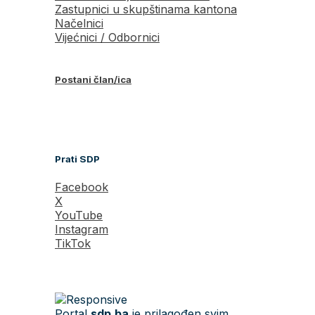
Zastupnici u skupštinama kantona
Načelnici
Vijećnici / Odbornici
Postani član/ica
Prati SDP
Facebook
X
YouTube
Instagram
TikTok
Portal
sdp.ba
je prilagođen svim