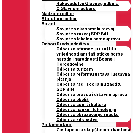
Rukovodstvo Glavnog odbora
O Glavnom odboru
Nadzorni odbor
Statutarni odbor
Savjeti
Savjet za ekonomski razvoj
Savjet za razvoj SDP BiH
Savjet za lokalnu samoupravu
Odbori Predsjedništva
Odbor za afirmaciju i zaštitu
vrijednosti antifašističke borbe
naroda i narodnosti Bosne i
Hercegovine
Odbor za turizam
Odbor za reformu ustava i ustavna
pitanja
Odbor za rad i socijalnu zaštitu
SDP BiH
Odbor za pravdu i državnu upravu
Odbor za okoliš
Odbor za sport i kulturu
Odbor za nauku i tehnologiju
Odbor za obrazovanje i nauku
Odbor za zdravstvo
Parlamentarci
Zastupnici u skupštinama kantona