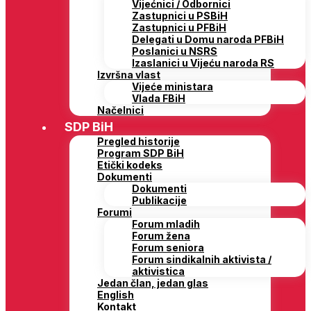
Vijećnici / Odbornici
Zastupnici u PSBiH
Zastupnici u PFBiH
Delegati u Domu naroda PFBiH
Poslanici u NSRS
Izaslanici u Vijeću naroda RS
Izvršna vlast
Vijeće ministara
Vlada FBiH
Načelnici
SDP BiH
Pregled historije
Program SDP BiH
Etički kodeks
Dokumenti
Dokumenti
Publikacije
Forumi
Forum mladih
Forum žena
Forum seniora
Forum sindikalnih aktivista /
aktivistica
Jedan član, jedan glas
English
Kontakt