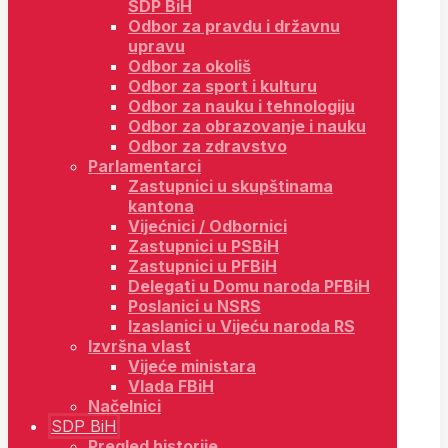
SDP BiH
Odbor za pravdu i državnu
upravu
Odbor za okoliš
Odbor za sport i kulturu
Odbor za nauku i tehnologiju
Odbor za obrazovanje i nauku
Odbor za zdravstvo
Parlamentarci
Zastupnici u skupštinama
kantona
Vijećnici / Odbornici
Zastupnici u PSBiH
Zastupnici u PFBiH
Delegati u Domu naroda PFBiH
Poslanici u NSRS
Izaslanici u Vijeću naroda RS
Izvršna vlast
Vijeće ministara
Vlada FBiH
Načelnici
SDP BiH
Pregled historije