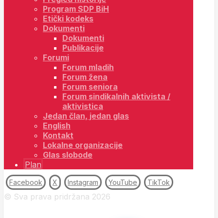
Program SDP BiH
Etički kodeks
Dokumenti
Dokumenti
Publikacije
Forumi
Forum mladih
Forum žena
Forum seniora
Forum sindikalnih aktivista /
aktivistica
Jedan član, jedan glas
English
Kontakt
Lokalne organizacije
Glas slobode
Plan
Facebook
X
Instagram
YouTube
TikTok
© Sva prava pridržana 2026