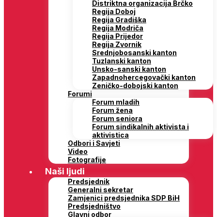
Distriktna organizacija Brčko
Regija Doboj
Regija Gradiška
Regija Modriča
Regija Prijedor
Regija Zvornik
Srednjobosanski kanton
Tuzlanski kanton
Unsko-sanski kanton
Zapadnohercegovački kanton
Zeničko-dobojski kanton
Forumi
Forum mladih
Forum žena
Forum seniora
Forum sindikalnih aktivista i
aktivistica
Odbori i Savjeti
Video
Fotografije
Naši ljudi
Predsjednik
Generalni sekretar
Zamjenici predsjednika SDP BiH
Predsjedništvo
Glavni odbor