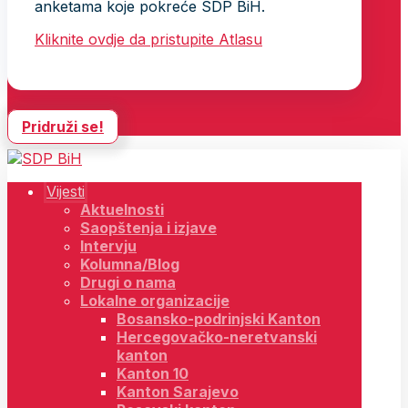
anketama koje pokreće SDP BiH.
Kliknite ovdje da pristupite Atlasu
Pridruži se!
Vijesti
Aktuelnosti
Saopštenja i izjave
Intervju
Kolumna/Blog
Drugi o nama
Lokalne organizacije
Bosansko-podrinjski Kanton
Hercegovačko-neretvanski
kanton
Kanton 10
Kanton Sarajevo