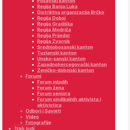
Posavski kanton
Regija Banja Luka
Distriktna organizacija Brčko
Regija Doboj
Regija Gradiška
Regija Modriča
Regija Prijedor
Regija Zvornik
Srednjobosanski kanton
Tuzlanski kanton
Unsko-sanski kanton
Zapadnohercegovački kanton
Zeničko-dobojski kanton
Forumi
Forum mladih
Forum žena
Forum seniora
Forum sindikalnih aktivista i
aktivistica
Odbori i Savjeti
Video
Fotografije
Naši ljudi