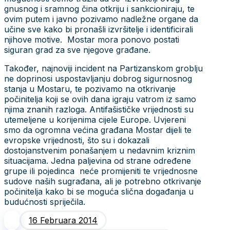
gnusnog i sramnog čina otkriju i sankcioniraju, te
ovim putem i javno pozivamo nadležne organe da
učine sve kako bi pronašli izvršitelje i identificirali
njihove motive. Mostar mora ponovo postati
siguran grad za sve njegove građane.
Također, najnoviji incident na Partizanskom groblju
ne doprinosi uspostavljanju dobrog sigurnosnog
stanja u Mostaru, te pozivamo na otkrivanje
počinitelja koji se ovih dana igraju vatrom iz samo
njima znanih razloga. Antifašističke vrijednosti su
utemeljene u korijenima cijele Europe. Uvjereni
smo da ogromna većina građana Mostar dijeli te
evropske vrijednosti, što su i dokazali
dostojanstvenim ponašanjem u nedavnim kriznim
situacijama. Jedna paljevina od strane određene
grupe ili pojedinca neće promijeniti te vrijednosne
sudove naših sugrađana, ali je potrebno otkrivanje
počinitelja kako bi se moguća slična događanja u
budućnosti spriječila.
16 Februara 2014