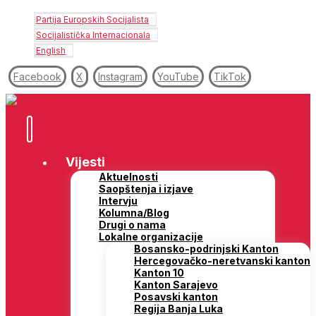
Partija Europskih Socijalista
Socijalistička Internacionala
English
Facebook
X
Instagram
YouTube
TikTok
Vijesti
Aktuelnosti
Saopštenja i izjave
Intervju
Kolumna/Blog
Drugi o nama
Lokalne organizacije
Bosansko-podrinjski Kanton
Hercegovačko-neretvanski kanton
Kanton 10
Kanton Sarajevo
Posavski kanton
Regija Banja Luka