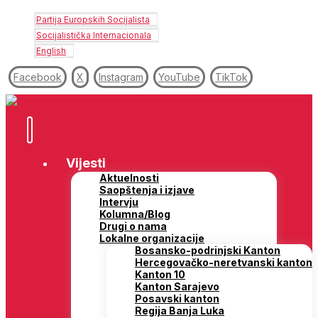
Partija Europskih Socijalista
Socijalistička Internacionala
English
Facebook
X
Instagram
YouTube
TikTok
Vijesti
Aktuelnosti
Saopštenja i izjave
Intervju
Kolumna/Blog
Drugi o nama
Lokalne organizacije
Bosansko-podrinjski Kanton
Hercegovačko-neretvanski kanton
Kanton 10
Kanton Sarajevo
Posavski kanton
Regija Banja Luka