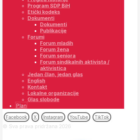
Program SDP BiH
Etički kodeks
Dokumenti
Dokumenti
Publikacije
Forumi
Forum mladih
Forum žena
Forum seniora
Forum sindikalnih aktivista /
aktivistica
Jedan član, jedan glas
English
Kontakt
Lokalne organizacije
Glas slobode
Plan
Facebook
X
Instagram
YouTube
TikTok
© Sva prava pridržana 2026