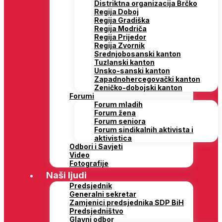
Distriktna organizacija Brčko
Regija Doboj
Regija Gradiška
Regija Modriča
Regija Prijedor
Regija Zvornik
Srednjobosanski kanton
Tuzlanski kanton
Unsko-sanski kanton
Zapadnohercegovački kanton
Zeničko-dobojski kanton
Forumi
Forum mladih
Forum žena
Forum seniora
Forum sindikalnih aktivista i
aktivistica
Odbori i Savjeti
Video
Fotografije
Naši ljudi
Predsjednik
Generalni sekretar
Zamjenici predsjednika SDP BiH
Predsjedništvo
Glavni odbor