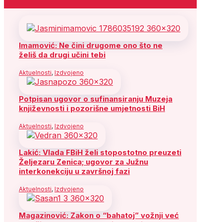
Imamović: Ne čini drugome ono što ne
želiš da drugi učini tebi
Aktuelnosti
,
Izdvojeno
Potpisan ugovor o sufinansiranju Muzeja
književnosti i pozorišne umjetnosti BiH
Aktuelnosti
,
Izdvojeno
Lakić: Vlada FBiH želi stopostotno preuzeti
Željezaru Zenica; ugovor za Južnu
interkonekciju u završnoj fazi
Aktuelnosti
,
Izdvojeno
Magazinović: Zakon o “bahatoj” vožnji već