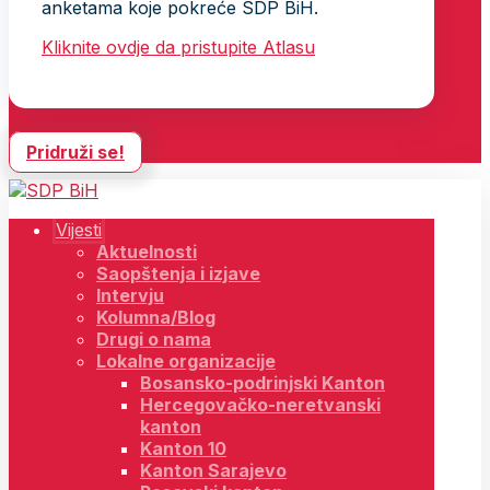
anketama koje pokreće SDP BiH.
Kliknite ovdje da pristupite Atlasu
Pridruži se!
Vijesti
Aktuelnosti
Saopštenja i izjave
Intervju
Kolumna/Blog
Drugi o nama
Lokalne organizacije
Bosansko-podrinjski Kanton
Hercegovačko-neretvanski
kanton
Kanton 10
Kanton Sarajevo