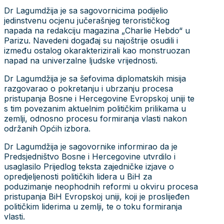
Dr Lagumdžija je sa sagovornicima podijelio
jedinstvenu ocjenu jučerašnjeg terorističkog
napada na redakciju magazina „Charlie Hebdo“ u
Parizu. Navedeni događaj su najoštrije osudili i
između ostalog okarakterizirali kao monstruozan
napad na univerzalne ljudske vrijednosti.
Dr Lagumdžija je sa šefovima diplomatskih misija
razgovarao o pokretanju i ubrzanju procesa
pristupanja Bosne i Hercegovine Evropskoj uniji te
s tim povezanim aktuelnim političkim prilikama u
zemlji, odnosno procesu formiranja vlasti nakon
održanih Općih izbora.
Dr Lagumdžija je sagovornike informirao da je
Predsjedništvo Bosne i Hercegovine utvrdilо i
usаglаsilо Priјеdlоg tеkstа zајеdničkе izјаvе о
оprеdјеlјеnоsti pоlitičkih lidеrа u BiH zа
pоduzimаnје nеоphоdnih rеfоrmi u оkviru prоcеsа
pristupаnја BiH Еvrоpskој uniјi, koji je proslijeđen
političkim liderima u zemlji, te o toku formiranja
vlasti.