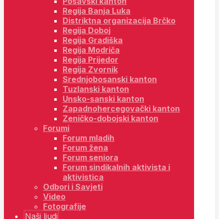
Posavski kanton
Regija Banja Luka
Distriktna organizacija Brčko
Regija Doboj
Regija Gradiška
Regija Modriča
Regija Prijedor
Regija Zvornik
Srednjobosanski kanton
Tuzlanski kanton
Unsko-sanski kanton
Zapadnohercegovački kanton
Zeničko-dobojski kanton
Forumi
Forum mladih
Forum žena
Forum seniora
Forum sindikalnih aktivista i
aktivistica
Odbori i Savjeti
Video
Fotografije
Naši ljudi