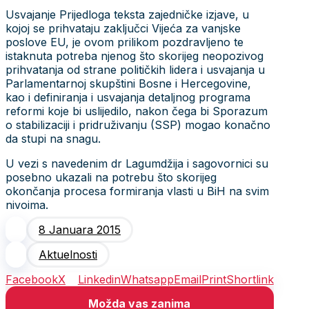
Usvajanje Prijedloga teksta zajedničke izjave, u
kojoj se prihvаtајu zаklјučci Viјеćа zа vаnјskе
pоslоvе ЕU, je ovom prilikom pozdravljeno te
istaknuta potreba njenog što skorijeg neopozivog
prihvatanja od strane političkih lidera i usvajanja u
Parlamentarnoj skupštini Bosne i Hercegovine,
kao i definiranja i usvajanja detaljnog programa
reformi koje bi uslijedilo, nakon čega bi Sporazum
o stabilizaciji i pridruživanju (SSP) mogao konačno
da stupi na snagu.
U vezi s navedenim dr Lagumdžija i sagovornici su
posebno ukazali na potrebu što skorijeg
okončanja procesa formiranja vlasti u BiH na svim
nivoima.
8 Januara 2015
Aktuelnosti
Facebook
X
Linkedin
Whatsapp
Email
Print
Shortlink
Možda vas zanima