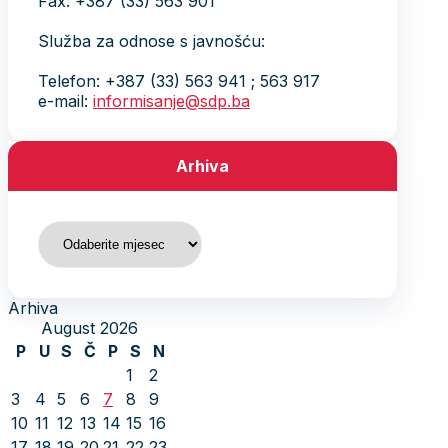
Fax: +387 (33) 563 901
Služba za odnose s javnošću:
Telefon: +387 (33) 563 941 ; 563 917
e-mail:
informisanje@sdp.ba
Arhiva
Arhiva
Arhiva
August 2026
P
U
S
Č
P
S
N
1
2
3
4
5
6
7
8
9
10
11
12
13
14
15
16
17
18
19
20
21
22
23