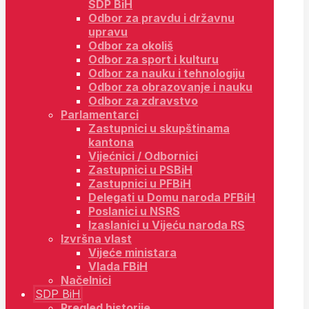
SDP BiH
Odbor za pravdu i državnu
upravu
Odbor za okoliš
Odbor za sport i kulturu
Odbor za nauku i tehnologiju
Odbor za obrazovanje i nauku
Odbor za zdravstvo
Parlamentarci
Zastupnici u skupštinama
kantona
Vijećnici / Odbornici
Zastupnici u PSBiH
Zastupnici u PFBiH
Delegati u Domu naroda PFBiH
Poslanici u NSRS
Izaslanici u Vijeću naroda RS
Izvršna vlast
Vijeće ministara
Vlada FBiH
Načelnici
SDP BiH
Pregled historije