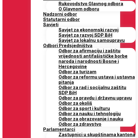
Rukovodstvo Glavnog odbora
O Glavnom odboru
Nadzorni odbor
Statutarni odbor
Savjeti
Savjet za ekonomski razvoj
Savjet za razvoj SDP BiH
Savjet za lokalnu samoupravu
Odbori Predsjedništva
Odbor za afirmaciju i zaštitu
vrijednosti antifašističke borbe
naroda i narodnosti Bosne i
Hercegovine
Odbor za turizam
Odbor za reformu ustava i ustavna
pitanja
Odbor za rad i socijalnu zaštitu
SDP BiH
Odbor za pravdu i državnu upravu
Odbor za okoliš
Odbor za sport i kulturu
Odbor za nauku i tehnologiju
Odbor za obrazovanje i nauku
Odbor za zdravstvo
Parlamentarci
Zastupnici u skupštinama kantona