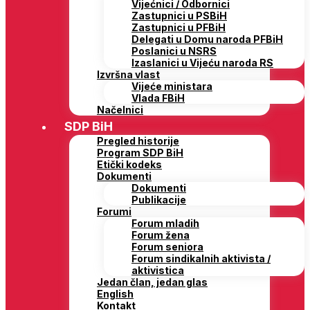
Vijećnici / Odbornici
Zastupnici u PSBiH
Zastupnici u PFBiH
Delegati u Domu naroda PFBiH
Poslanici u NSRS
Izaslanici u Vijeću naroda RS
Izvršna vlast
Vijeće ministara
Vlada FBiH
Načelnici
SDP BiH
Pregled historije
Program SDP BiH
Etički kodeks
Dokumenti
Dokumenti
Publikacije
Forumi
Forum mladih
Forum žena
Forum seniora
Forum sindikalnih aktivista /
aktivistica
Jedan član, jedan glas
English
Kontakt