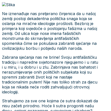
Ne iznenađuje nas pretjerano činjenica da u našoj
zemlji postoji dekadentna politička snaga koja se
oslanja na mračne ideologije prošlosti. Bezbroj je
primjera koji svjedoče o postojanju fašizma u našoj
zemlji. Od ulica koje nose imena fašističkih
monstruma do skrnavljenja antifašističkih
spomenika čime se pokušava zabraniti sjećanje na
civilizacijsku borbu i pobjedu naših naroda.
Zabrana sjećanja nas ne brine! Svoju antifašističku
tradiciju i napredne svjetonazore njegujemo i u ratu
i u miru, i u dobru i u zlu. Zabrinjava nas bahatost i
nerazumijevanje onih političkih subjekata koji su
spremni zabraniti život koji ne nastaje
tradicionalnim putem! Nije nas toliko strah za djecu
koja se nikada neće roditi zahvaljujući otrovnoj
ideologiji.
Strahujemo za sve one kojima će sutra dokazati da
nisu začeti prirodno. Hoće li sutra progoniti našu
djecu, opijeni neznanjem, sujevjerjem i strahom?