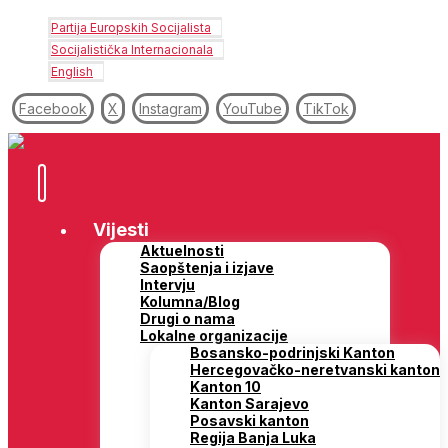
Partija Europskih Socijalista
Socijalistička Internacionala
English
Facebook
X
Instagram
YouTube
TikTok
Vijesti
Aktuelnosti
Saopštenja i izjave
Intervju
Kolumna/Blog
Drugi o nama
Lokalne organizacije
Bosansko-podrinjski Kanton
Hercegovačko-neretvanski kanton
Kanton 10
Kanton Sarajevo
Posavski kanton
Regija Banja Luka