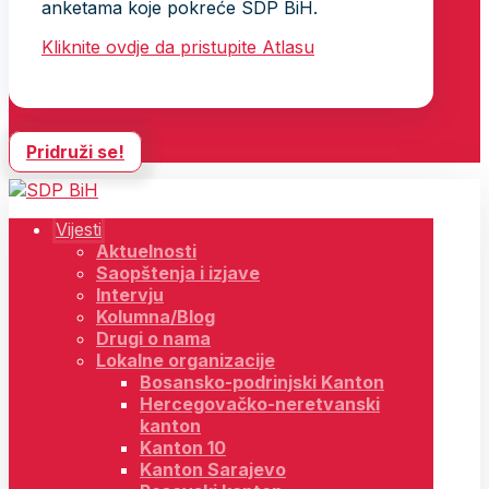
anketama koje pokreće SDP BiH.
Kliknite ovdje da pristupite Atlasu
Pridruži se!
Vijesti
Aktuelnosti
Saopštenja i izjave
Intervju
Kolumna/Blog
Drugi o nama
Lokalne organizacije
Bosansko-podrinjski Kanton
Hercegovačko-neretvanski
kanton
Kanton 10
Kanton Sarajevo