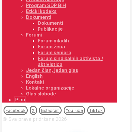
Program SDP BiH
Etički kodeks
Dokumenti
Dokumenti
Publikacije
Forumi
Forum mladih
Forum žena
Forum seniora
Forum sindikalnih aktivista /
aktivistica
Jedan član, jedan glas
English
Kontakt
Lokalne organizacije
Glas slobode
Plan
Facebook
X
Instagram
YouTube
TikTok
© Sva prava pridržana 2026