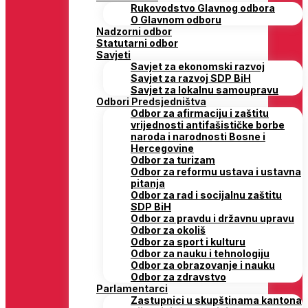
Rukovodstvo Glavnog odbora
O Glavnom odboru
Nadzorni odbor
Statutarni odbor
Savjeti
Savjet za ekonomski razvoj
Savjet za razvoj SDP BiH
Savjet za lokalnu samoupravu
Odbori Predsjedništva
Odbor za afirmaciju i zaštitu
vrijednosti antifašističke borbe
naroda i narodnosti Bosne i
Hercegovine
Odbor za turizam
Odbor za reformu ustava i ustavna
pitanja
Odbor za rad i socijalnu zaštitu
SDP BiH
Odbor za pravdu i državnu upravu
Odbor za okoliš
Odbor za sport i kulturu
Odbor za nauku i tehnologiju
Odbor za obrazovanje i nauku
Odbor za zdravstvo
Parlamentarci
Zastupnici u skupštinama kantona