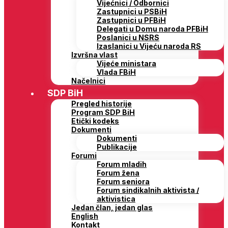
Vijećnici / Odbornici
Zastupnici u PSBiH
Zastupnici u PFBiH
Delegati u Domu naroda PFBiH
Poslanici u NSRS
Izaslanici u Vijeću naroda RS
Izvršna vlast
Vijeće ministara
Vlada FBiH
Načelnici
SDP BiH
Pregled historije
Program SDP BiH
Etički kodeks
Dokumenti
Dokumenti
Publikacije
Forumi
Forum mladih
Forum žena
Forum seniora
Forum sindikalnih aktivista /
aktivistica
Jedan član, jedan glas
English
Kontakt