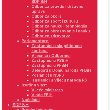
SDP BiH
Odbor za pravdu i državnu
upravu
Odbor za okoliš
Odbor za sport i kulturu
Odbor za nauku i tehnologiju
Odbor za obrazovanje i nauku
Odbor za zdravstvo
Parlamentarci
Zastupnici u skupštinama
kantona
Vijećnici / Odbornici
Zastupnici u PSBiH
Zastupnici u PFBiH
Delegati u Domu naroda PFBiH
Poslanici u NSRS
Izaslanici u Vijeću naroda RS
Izvršna vlast
Vijeće ministara
Vlada FBiH
Načelnici
SDP BiH
Pregled historije