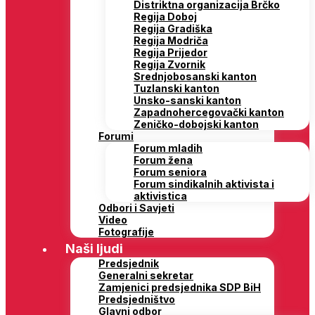
Distriktna organizacija Brčko
Regija Doboj
Regija Gradiška
Regija Modriča
Regija Prijedor
Regija Zvornik
Srednjobosanski kanton
Tuzlanski kanton
Unsko-sanski kanton
Zapadnohercegovački kanton
Zeničko-dobojski kanton
Forumi
Forum mladih
Forum žena
Forum seniora
Forum sindikalnih aktivista i
aktivistica
Odbori i Savjeti
Video
Fotografije
Naši ljudi
Predsjednik
Generalni sekretar
Zamjenici predsjednika SDP BiH
Predsjedništvo
Glavni odbor