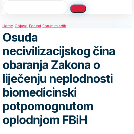
Home
Objave
Forumi
Forum mladih
Osuda
necivilizacijskog čina
obaranja Zakona o
liječenju neplodnosti
biomedicinski
potpomognutom
oplodnjom FBiH