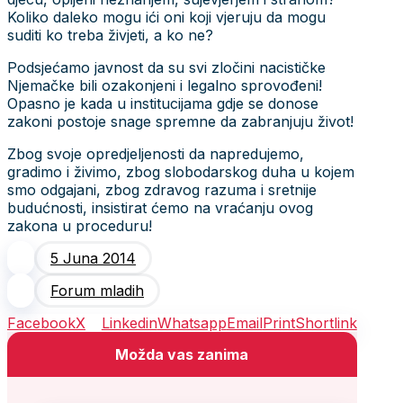
Koliko daleko mogu ići oni koji vjeruju da mogu
suditi ko treba živjeti, a ko ne?
Podsjećamo javnost da su svi zločini nacističke
Njemačke bili ozakonjeni i legalno sprovođeni!
Opasno je kada u institucijama gdje se donose
zakoni postoje snage spremne da zabranjuju život!
Zbog svoje opredjeljenosti da napredujemo,
gradimo i živimo, zbog slobodarskog duha u kojem
smo odgajani, zbog zdravog razuma i sretnije
budućnosti, insistirat ćemo na vraćanju ovog
zakona u proceduru!
5 Juna 2014
Forum mladih
Facebook
X
Linkedin
Whatsapp
Email
Print
Shortlink
Možda vas zanima