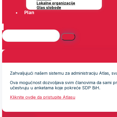
Lokalne organizacije
Glas slobode
Plan
Zahvaljujući našem sistemu za administraciju Atlas, svak
Ova mogućnost dozvoljava svim članovima da sami provj
učestvuju u anketama koje pokreće SDP BiH.
Kliknite ovdje da pristupite Atlasu