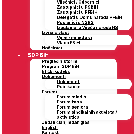
Vijećnici / Odbornici
Zastupnici u PSBiH
Zastupnici u PFBiH
Delegati u Domu naroda PFBiH
Poslanici u NSRS
Izaslanici u Vijeću naroda RS
Izvršna vlast
Vijeće ministara
Vlada FBiH
Načelnici
SDP BiH
Pregled historije
Program SDP BiH
Etički kodeks
Dokumenti
Dokumenti
Publikacije
Forumi
Forum mladih
Forum žena
Forum seniora
Forum sindikalnih aktivista /
aktivistica
Jedan član, jedan glas
English
Kontakt