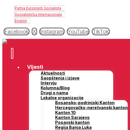
Partija Europskih Socijalista
Socijalistička Internacionala
English
Facebook
X
Instagram
YouTube
TikTok
Vijesti
Aktuelnosti
Saopštenja i izjave
Intervju
Kolumna/Blog
Drugi o nama
Lokalne organizacije
Bosansko-podrinjski Kanton
Hercegovačko-neretvanski kanton
Kanton 10
Kanton Sarajevo
Posavski kanton
Regija Banja Luka