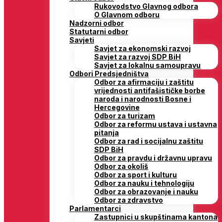
Rukovodstvo Glavnog odbora
O Glavnom odboru
Nadzorni odbor
Statutarni odbor
Savjeti
Savjet za ekonomski razvoj
Savjet za razvoj SDP BiH
Savjet za lokalnu samoupravu
Odbori Predsjedništva
Odbor za afirmaciju i zaštitu
vrijednosti antifašističke borbe
naroda i narodnosti Bosne i
Hercegovine
Odbor za turizam
Odbor za reformu ustava i ustavna
pitanja
Odbor za rad i socijalnu zaštitu
SDP BiH
Odbor za pravdu i državnu upravu
Odbor za okoliš
Odbor za sport i kulturu
Odbor za nauku i tehnologiju
Odbor za obrazovanje i nauku
Odbor za zdravstvo
Parlamentarci
Zastupnici u skupštinama kantona