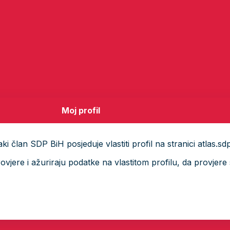
Moj profil
i član SDP BiH posjeduje vlastiti profil na stranici atlas.sd
ere i ažuriraju podatke na vlastitom profilu, da provjere s