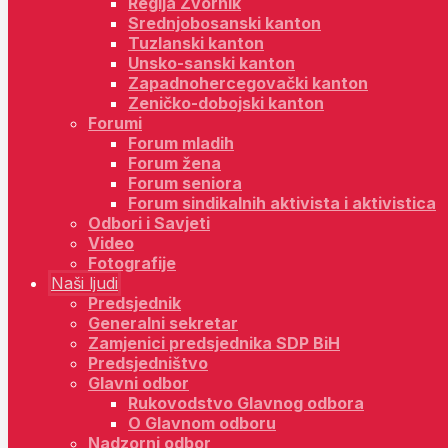
Regija Zvornik
Srednjobosanski kanton
Tuzlanski kanton
Unsko-sanski kanton
Zapadnohercegovački kanton
Zeničko-dobojski kanton
Forumi
Forum mladih
Forum žena
Forum seniora
Forum sindikalnih aktivista i aktivistica
Odbori i Savjeti
Video
Fotografije
Naši ljudi
Predsjednik
Generalni sekretar
Zamjenici predsjednika SDP BiH
Predsjedništvo
Glavni odbor
Rukovodstvo Glavnog odbora
O Glavnom odboru
Nadzorni odbor