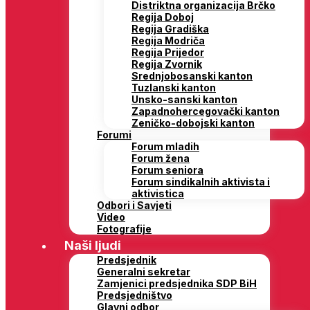
Distriktna organizacija Brčko
Regija Doboj
Regija Gradiška
Regija Modriča
Regija Prijedor
Regija Zvornik
Srednjobosanski kanton
Tuzlanski kanton
Unsko-sanski kanton
Zapadnohercegovački kanton
Zeničko-dobojski kanton
Forumi
Forum mladih
Forum žena
Forum seniora
Forum sindikalnih aktivista i
aktivistica
Odbori i Savjeti
Video
Fotografije
Naši ljudi
Predsjednik
Generalni sekretar
Zamjenici predsjednika SDP BiH
Predsjedništvo
Glavni odbor