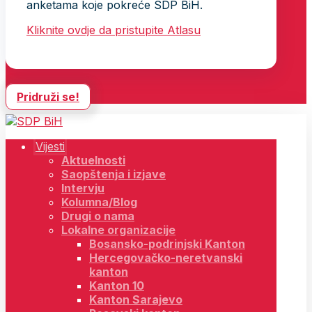
anketama koje pokreće SDP BiH.
Kliknite ovdje da pristupite Atlasu
Pridruži se!
Vijesti
Aktuelnosti
Saopštenja i izjave
Intervju
Kolumna/Blog
Drugi o nama
Lokalne organizacije
Bosansko-podrinjski Kanton
Hercegovačko-neretvanski
kanton
Kanton 10
Kanton Sarajevo