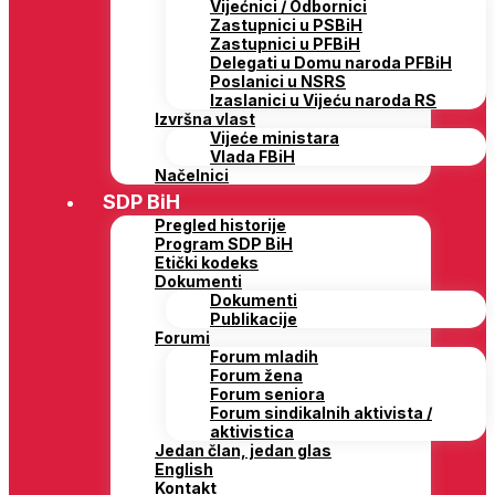
Vijećnici / Odbornici
Zastupnici u PSBiH
Zastupnici u PFBiH
Delegati u Domu naroda PFBiH
Poslanici u NSRS
Izaslanici u Vijeću naroda RS
Izvršna vlast
Vijeće ministara
Vlada FBiH
Načelnici
SDP BiH
Pregled historije
Program SDP BiH
Etički kodeks
Dokumenti
Dokumenti
Publikacije
Forumi
Forum mladih
Forum žena
Forum seniora
Forum sindikalnih aktivista /
aktivistica
Jedan član, jedan glas
English
Kontakt