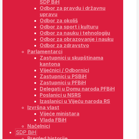
SDP BiH
Odbor za pravdu i državnu
upravu
Odbor za okoliš
Odbor za sport i kulturu
Odbor za nauku i tehnologiju
Odbor za obrazovanje i nauku
Odbor za zdravstvo
Parlamentarci
Zastupnici u skupštinama
kantona
Vijećnici / Odbornici
Zastupnici u PSBiH
Zastupnici u PFBiH
Delegati u Domu naroda PFBiH
Poslanici u NSRS
Izaslanici u Vijeću naroda RS
Izvršna vlast
Vijeće ministara
Vlada FBiH
Načelnici
SDP BiH
Pregled historije