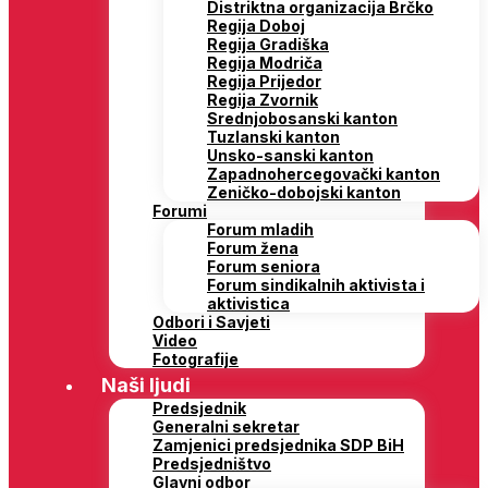
Distriktna organizacija Brčko
Regija Doboj
Regija Gradiška
Regija Modriča
Regija Prijedor
Regija Zvornik
Srednjobosanski kanton
Tuzlanski kanton
Unsko-sanski kanton
Zapadnohercegovački kanton
Zeničko-dobojski kanton
Forumi
Forum mladih
Forum žena
Forum seniora
Forum sindikalnih aktivista i
aktivistica
Odbori i Savjeti
Video
Fotografije
Naši ljudi
Predsjednik
Generalni sekretar
Zamjenici predsjednika SDP BiH
Predsjedništvo
Glavni odbor