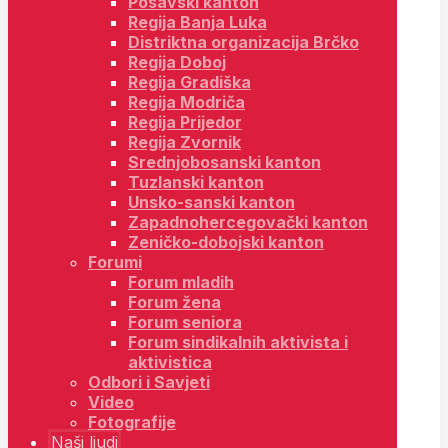
Posavski kanton
Regija Banja Luka
Distriktna organizacija Brčko
Regija Doboj
Regija Gradiška
Regija Modriča
Regija Prijedor
Regija Zvornik
Srednjobosanski kanton
Tuzlanski kanton
Unsko-sanski kanton
Zapadnohercegovački kanton
Zeničko-dobojski kanton
Forumi
Forum mladih
Forum žena
Forum seniora
Forum sindikalnih aktivista i
aktivistica
Odbori i Savjeti
Video
Fotografije
Naši ljudi