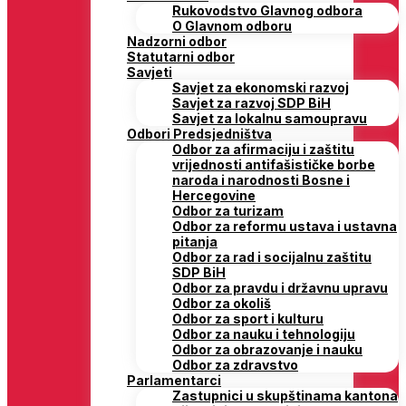
Rukovodstvo Glavnog odbora
O Glavnom odboru
Nadzorni odbor
Statutarni odbor
Savjeti
Savjet za ekonomski razvoj
Savjet za razvoj SDP BiH
Savjet za lokalnu samoupravu
Odbori Predsjedništva
Odbor za afirmaciju i zaštitu
vrijednosti antifašističke borbe
naroda i narodnosti Bosne i
Hercegovine
Odbor za turizam
Odbor za reformu ustava i ustavna
pitanja
Odbor za rad i socijalnu zaštitu
SDP BiH
Odbor za pravdu i državnu upravu
Odbor za okoliš
Odbor za sport i kulturu
Odbor za nauku i tehnologiju
Odbor za obrazovanje i nauku
Odbor za zdravstvo
Parlamentarci
Zastupnici u skupštinama kantona