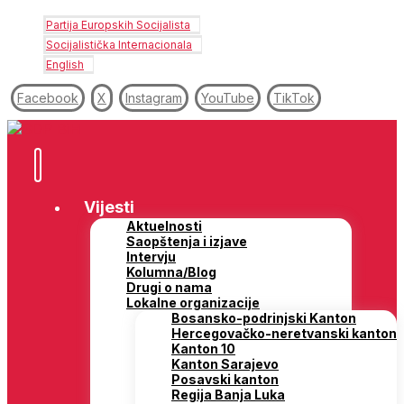
Partija Europskih Socijalista
Socijalistička Internacionala
English
Facebook
X
Instagram
YouTube
TikTok
Vijesti
Aktuelnosti
Saopštenja i izjave
Intervju
Kolumna/Blog
Drugi o nama
Lokalne organizacije
Bosansko-podrinjski Kanton
Hercegovačko-neretvanski kanton
Kanton 10
Kanton Sarajevo
Posavski kanton
Regija Banja Luka