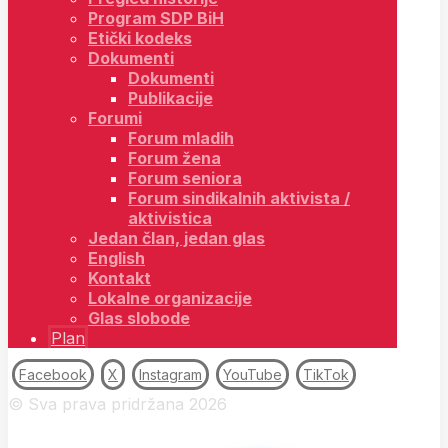
Program SDP BiH
Etički kodeks
Dokumenti
Dokumenti
Publikacije
Forumi
Forum mladih
Forum žena
Forum seniora
Forum sindikalnih aktivista /
aktivistica
Jedan član, jedan glas
English
Kontakt
Lokalne organizacije
Glas slobode
Plan
Facebook
X
Instagram
YouTube
TikTok
© Sva prava pridržana 2026