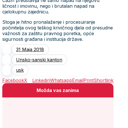
Cazin predstavlja ne samo napad na njegovu
ličnost i imovinu, nego i brutalan napad na
cjelokupnu zajednicu.
Stoga je hitno pronalaženje i procesuiranje
počinitelja ovog teškog krivičnog djela od presudne
važnosti za zaštitu pravnog poretka, opće
sigurnosti građana i institucija države.
31 Maja 2018
Unsko-sanski kanton
usk
Facebook
X
Linkedin
Whatsapp
Email
Print
Shortlink
Možda vas zanima