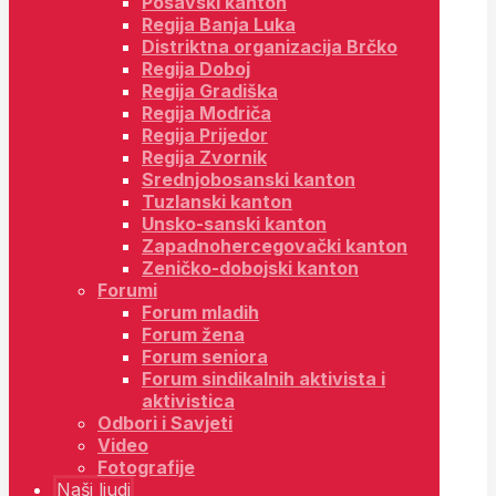
Posavski kanton
Regija Banja Luka
Distriktna organizacija Brčko
Regija Doboj
Regija Gradiška
Regija Modriča
Regija Prijedor
Regija Zvornik
Srednjobosanski kanton
Tuzlanski kanton
Unsko-sanski kanton
Zapadnohercegovački kanton
Zeničko-dobojski kanton
Forumi
Forum mladih
Forum žena
Forum seniora
Forum sindikalnih aktivista i
aktivistica
Odbori i Savjeti
Video
Fotografije
Naši ljudi