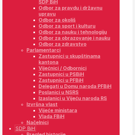
SDP BiH
Odbor za pravdu i državnu
upravu
Odbor za okoliš
Odbor za sport i kulturu
Odbor za nauku i tehnologiju
Odbor za obrazovanje i nauku
Odbor za zdravstvo
Parlamentarci
Zastupnici u skupštinama
kantona
Vijećnici / Odbornici
Zastupnici u PSBiH
Zastupnici u PFBiH
Delegati u Domu naroda PFBiH
Poslanici u NSRS
Izaslanici u Vijeću naroda RS
Izvršna vlast
Vijeće ministara
Vlada FBiH
Načelnici
SDP BiH
Pregled historije