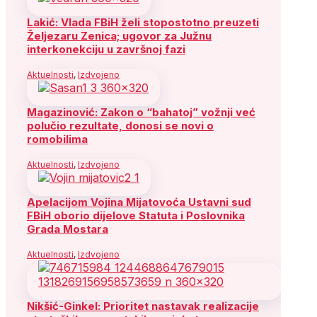
Lakić: Vlada FBiH želi stopostotno preuzeti
Željezaru Zenica; ugovor za Južnu
interkonekciju u završnoj fazi
Aktuelnosti
,
Izdvojeno
Magazinović: Zakon o “bahatoj” vožnji već
polučio rezultate, donosi se novi o
romobilima
Aktuelnosti
,
Izdvojeno
Apelacijom Vojina Mijatovoća Ustavni sud
FBiH oborio dijelove Statuta i Poslovnika
Grada Mostara
Aktuelnosti
,
Izdvojeno
Nikšić-Ginkel: Prioritet nastavak realizacije