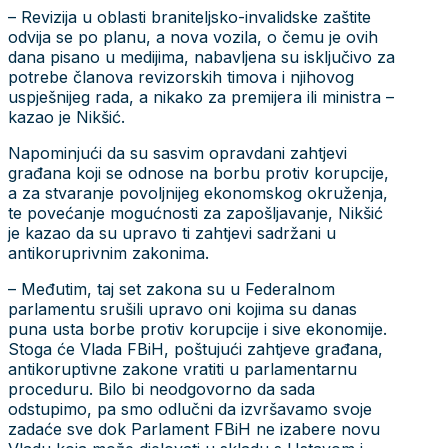
– Revizija u oblasti braniteljsko-invalidske zaštite
odvija se po planu, a nova vozila, o čemu je ovih
dana pisano u medijima, nabavljena su isključivo za
potrebe članova revizorskih timova i njihovog
uspješnijeg rada, a nikako za premijera ili ministra –
kazao je Nikšić.
Napominjući da su sasvim opravdani zahtjevi
građana koji se odnose na borbu protiv korupcije,
a za stvaranje povoljnijeg ekonomskog okruženja,
te povećanje mogućnosti za zapošljavanje, Nikšić
je kazao da su upravo ti zahtjevi sadržani u
antikoruprivnim zakonima.
– Međutim, taj set zakona su u Federalnom
parlamentu srušili upravo oni kojima su danas
puna usta borbe protiv korupcije i sive ekonomije.
Stoga će Vlada FBiH, poštujući zahtjeve građana,
antikoruptivne zakone vratiti u parlamentarnu
proceduru. Bilo bi neodgovorno da sada
odstupimo, pa smo odlučni da izvršavamo svoje
zadaće sve dok Parlament FBiH ne izabere novu