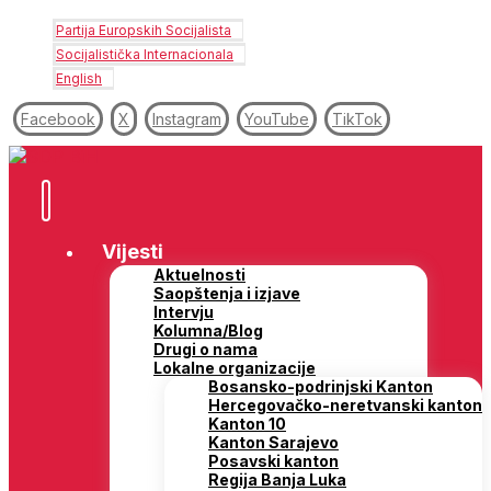
Partija Europskih Socijalista
Socijalistička Internacionala
English
Facebook
X
Instagram
YouTube
TikTok
Vijesti
Aktuelnosti
Saopštenja i izjave
Intervju
Kolumna/Blog
Drugi o nama
Lokalne organizacije
Bosansko-podrinjski Kanton
Hercegovačko-neretvanski kanton
Kanton 10
Kanton Sarajevo
Posavski kanton
Regija Banja Luka