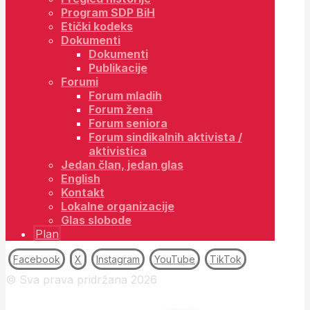
Program SDP BiH
Etički kodeks
Dokumenti
Dokumenti
Publikacije
Forumi
Forum mladih
Forum žena
Forum seniora
Forum sindikalnih aktivista /
aktivistica
Jedan član, jedan glas
English
Kontakt
Lokalne organizacije
Glas slobode
Plan
Facebook
X
Instagram
YouTube
TikTok
© Sva prava pridržana 2026