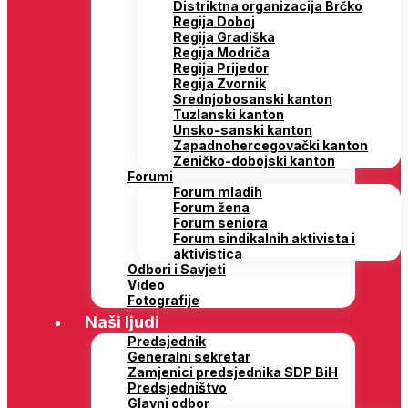
Distriktna organizacija Brčko
Regija Doboj
Regija Gradiška
Regija Modriča
Regija Prijedor
Regija Zvornik
Srednjobosanski kanton
Tuzlanski kanton
Unsko-sanski kanton
Zapadnohercegovački kanton
Zeničko-dobojski kanton
Forumi
Forum mladih
Forum žena
Forum seniora
Forum sindikalnih aktivista i
aktivistica
Odbori i Savjeti
Video
Fotografije
Naši ljudi
Predsjednik
Generalni sekretar
Zamjenici predsjednika SDP BiH
Predsjedništvo
Glavni odbor