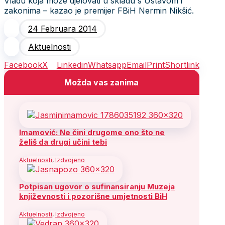
Vladu koja može djelovati u skladu s Ustavom i
zakonima – kazao je premijer FBiH Nermin Nikšić.
24 Februara 2014
Aktuelnosti
Facebook
X
Linkedin
Whatsapp
Email
Print
Shortlink
Možda vas zanima
Imamović: Ne čini drugome ono što ne
želiš da drugi učini tebi
Aktuelnosti
,
Izdvojeno
Potpisan ugovor o sufinansiranju Muzeja
književnosti i pozorišne umjetnosti BiH
Aktuelnosti
,
Izdvojeno