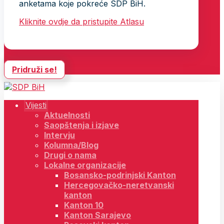
anketama koje pokreće SDP BiH.
Kliknite ovdje da pristupite Atlasu
Pridruži se!
Vijesti
Aktuelnosti
Saopštenja i izjave
Intervju
Kolumna/Blog
Drugi o nama
Lokalne organizacije
Bosansko-podrinjski Kanton
Hercegovačko-neretvanski
kanton
Kanton 10
Kanton Sarajevo