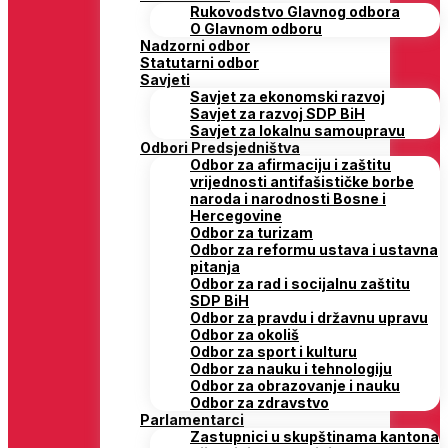
Rukovodstvo Glavnog odbora
O Glavnom odboru
Nadzorni odbor
Statutarni odbor
Savjeti
Savjet za ekonomski razvoj
Savjet za razvoj SDP BiH
Savjet za lokalnu samoupravu
Odbori Predsjedništva
Odbor za afirmaciju i zaštitu
vrijednosti antifašističke borbe
naroda i narodnosti Bosne i
Hercegovine
Odbor za turizam
Odbor za reformu ustava i ustavna
pitanja
Odbor za rad i socijalnu zaštitu
SDP BiH
Odbor za pravdu i državnu upravu
Odbor za okoliš
Odbor za sport i kulturu
Odbor za nauku i tehnologiju
Odbor za obrazovanje i nauku
Odbor za zdravstvo
Parlamentarci
Zastupnici u skupštinama kantona