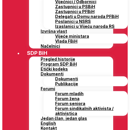
Vijećnici / Odbornici
Zastupnici u PSBiH
Zastupnici u PFBiH
Delegati u Domu naroda PFBiH
Poslanici u NSRS
Izaslanici u Vijeću naroda RS
Izvršna vlast
Vijeće ministara
Vlada FBiH
Načelnici
SDP BiH
Pregled historije
Program SDP BiH
Etički kodeks
Dokumenti
Dokumenti
Publikacije
Forumi
Forum mladih
Forum žena
Forum seniora
Forum sindikalnih aktivista /
aktivistica
Jedan član, jedan glas
English
Kontakt