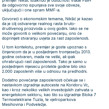
premijer Nikšić istaknuo je odlučnost Vlade FBiH
da odgovorno ispunjava sve svoje obveze,
uključujući i one spram MMF-a.
Govoreći o ekonomskim temama, Nikšić je kazao
da je cilj ostvarenje realnog rasta bruto-
društvenog proizvoda u ovoj godini. Iako se ne
može govoriti o velikom povećanju, ono će
doprinijeti stvaranju uvjeta za rast zaposlenosti.
U tom kontekstu, premijer je goste upoznao s
činjenicom da je u posljednjem tromjesečju 2013.
godine ostvaren, mada ne veliki, ali ipak
ohrabrujući rast zaposlenosti. Tako je samo u
posljednjem mjesecu protekle godine bilo oko
2.000 zaposlenih više u odnosu na predhodni.
Dodatno povećanje zaposlenosti očekuje se i
nastavkom izgradnje autoceste na Koridoru Vc,
kao i kroz nekoliko velikih investicijskih zahvata u
energetskom sektoru, kao što su izgradnje Bloka 7
Termoelektrane Tuzla, te vjetroparkova
Mesihovina i Podveležje.