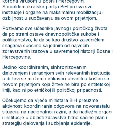
korona virusom u Bosni i Hercegovini,
Socijaldemokratska partija BiH poziva sve
institucije i organe na maksimalnu mobilizaciju i
ozbiljnost u suočavanju sa ovom prijetnjom.
Pozivamo sve učesnike javnog i političkog života
da po strani ostave dnevnopolitičke sukobe i
politikantstvo, te da se kao društvo zajedničkim
snagama suočimo sa jednim od najvećih
zdravstvenih izazova u savremenoj historiji Bosne i
Hercegovine.
Jedino koordiniranim, sinhronizovanim
djelovanjem i saradnjom svih relevantnih institucija
u državi se možemo efikasno uhvatiti u koštac sa
novom prijetnjom koja žrtve ne bira po entitetskoj
liniji, kao ni po etničkoj ili političkoj pripadnosti.
Očekujemo da Vijeće ministara BiH preuzme
aktivnosti koordiniranja odgovora na novonastalu
situaciju na nacionalnoj razini, a da nadležni organi
i institucije u oblasti zdravstva hitno sačine plan i
strategiju djelovanja i suzbijanja epidemije.