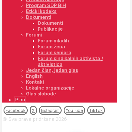
Program SDP BiH
Etički kodeks
Dokumenti
Dokumenti
Publikacije
Forumi
Forum mladih
Forum žena
Forum seniora
Forum sindikalnih aktivista /
aktivistica
Jedan član, jedan glas
English
Kontakt
Lokalne organizacije
Glas slobode
Plan
Facebook
X
Instagram
YouTube
TikTok
© Sva prava pridržana 2026