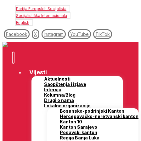
Partija Europskih Socijalista
Socijalistička Internacionala
English
Facebook
X
Instagram
YouTube
TikTok
Vijesti
Aktuelnosti
Saopštenja i izjave
Intervju
Kolumna/Blog
Drugi o nama
Lokalne organizacije
Bosansko-podrinjski Kanton
Hercegovačko-neretvanski kanton
Kanton 10
Kanton Sarajevo
Posavski kanton
Regija Banja Luka