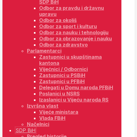
SDP BiH
Odbor za pravdu i državnu
upravu
Odbor za okoliš
Odbor za sport i kulturu
Odbor za nauku i tehnologiju
Odbor za obrazovanje i nauku
Odbor za zdravstvo
Parlamentarci
Zastupnici u skupštinama
kantona
Vijećnici / Odbornici
Zastupnici u PSBiH
Zastupnici u PFBiH
Delegati u Domu naroda PFBiH
Poslanici u NSRS
Izaslanici u Vijeću naroda RS
Izvršna vlast
Vijeće ministara
Vlada FBiH
Načelnici
SDP BiH
Pregled historije