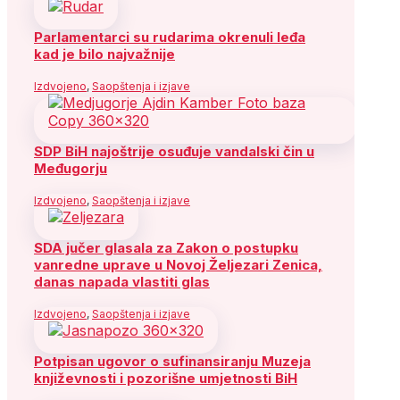
Parlamentarci su rudarima okrenuli leđa
kad je bilo najvažnije
Izdvojeno
,
Saopštenja i izjave
SDP BiH najoštrije osuđuje vandalski čin u
Međugorju
Izdvojeno
,
Saopštenja i izjave
SDA jučer glasala za Zakon o postupku
vanredne uprave u Novoj Željezari Zenica,
danas napada vlastiti glas
Izdvojeno
,
Saopštenja i izjave
Potpisan ugovor o sufinansiranju Muzeja
književnosti i pozorišne umjetnosti BiH