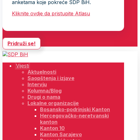
anketama koje pokreće SDP BiH.
Kliknite ovdje da pristupite Atlasu
Pridruži se!
Vijesti
Aktuelnosti
Saopštenja i izjave
Intervju
Kolumna/Blog
Drugi o nama
Lokalne organizacije
Bosansko-podrinjski Kanton
Hercegovačko-neretvanski
kanton
Kanton 10
Kanton Sarajevo