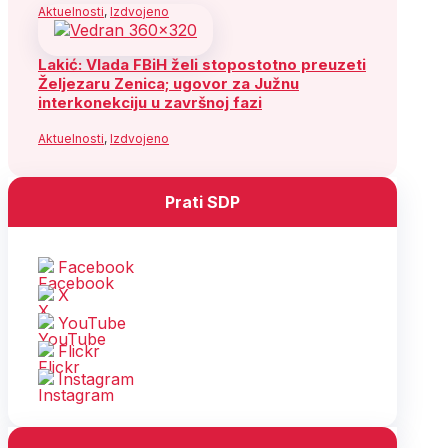
Aktuelnosti
,
Izdvojeno
Lakić: Vlada FBiH želi stopostotno preuzeti
Željezaru Zenica; ugovor za Južnu
interkonekciju u završnoj fazi
Aktuelnosti
,
Izdvojeno
Prati SDP
Facebook
X
YouTube
Flickr
Instagram