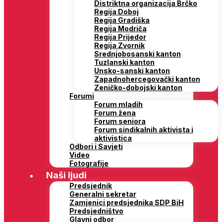
Distriktna organizacija Brčko
Regija Doboj
Regija Gradiška
Regija Modriča
Regija Prijedor
Regija Zvornik
Srednjobosanski kanton
Tuzlanski kanton
Unsko-sanski kanton
Zapadnohercegovački kanton
Zeničko-dobojski kanton
Forumi
Forum mladih
Forum žena
Forum seniora
Forum sindikalnih aktivista i
aktivistica
Odbori i Savjeti
Video
Fotografije
Naši ljudi
Predsjednik
Generalni sekretar
Zamjenici predsjednika SDP BiH
Predsjedništvo
Glavni odbor