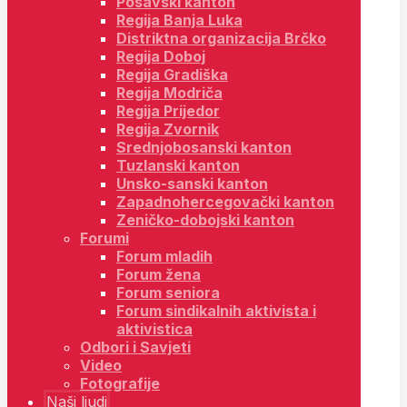
Posavski kanton
Regija Banja Luka
Distriktna organizacija Brčko
Regija Doboj
Regija Gradiška
Regija Modriča
Regija Prijedor
Regija Zvornik
Srednjobosanski kanton
Tuzlanski kanton
Unsko-sanski kanton
Zapadnohercegovački kanton
Zeničko-dobojski kanton
Forumi
Forum mladih
Forum žena
Forum seniora
Forum sindikalnih aktivista i
aktivistica
Odbori i Savjeti
Video
Fotografije
Naši ljudi