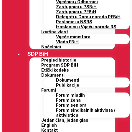
Vijećnici / Odbornici
Zastupnici u PSBiH
Zastupnici u PFBiH
Delegati u Domu naroda PFBiH
Poslanici u NSRS
Izaslanici u Vijeću naroda RS
Izvršna vlast
Vijeće ministara
Vlada FBiH
Načelnici
SDP BiH
Pregled historije
Program SDP BiH
Etički kodeks
Dokumenti
Dokumenti
Publikacije
Forumi
Forum mladih
Forum žena
Forum seniora
Forum sindikalnih aktivista /
aktivistica
Jedan član, jedan glas
English
Kontakt