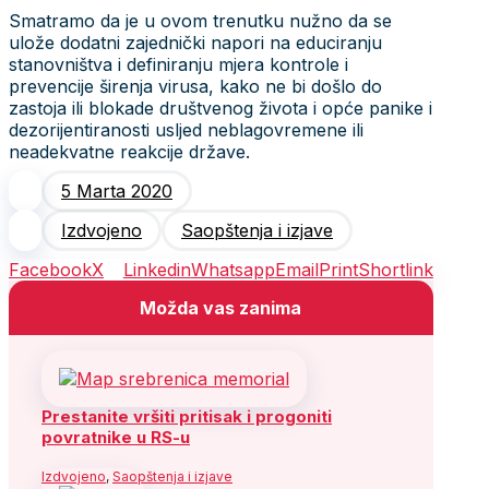
Smatramo da je u ovom trenutku nužno da se
ulože dodatni zajednički napori na educiranju
stanovništva i definiranju mjera kontrole i
prevencije širenja virusa, kako ne bi došlo do
zastoja ili blokade društvenog života i opće panike i
dezorijentiranosti usljed neblagovremene ili
neadekvatne reakcije države.
5 Marta 2020
Izdvojeno
Saopštenja i izjave
Facebook
X
Linkedin
Whatsapp
Email
Print
Shortlink
Možda vas zanima
Prestanite vršiti pritisak i progoniti
povratnike u RS-u
Izdvojeno
,
Saopštenja i izjave