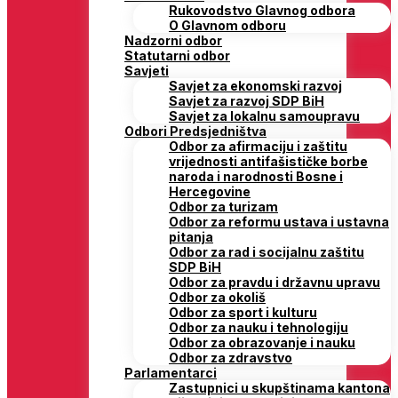
Rukovodstvo Glavnog odbora
O Glavnom odboru
Nadzorni odbor
Statutarni odbor
Savjeti
Savjet za ekonomski razvoj
Savjet za razvoj SDP BiH
Savjet za lokalnu samoupravu
Odbori Predsjedništva
Odbor za afirmaciju i zaštitu
vrijednosti antifašističke borbe
naroda i narodnosti Bosne i
Hercegovine
Odbor za turizam
Odbor za reformu ustava i ustavna
pitanja
Odbor za rad i socijalnu zaštitu
SDP BiH
Odbor za pravdu i državnu upravu
Odbor za okoliš
Odbor za sport i kulturu
Odbor za nauku i tehnologiju
Odbor za obrazovanje i nauku
Odbor za zdravstvo
Parlamentarci
Zastupnici u skupštinama kantona