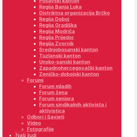
Posavski kanton
Regija Banja Luka
Distriktna organizacija Brčko
Regija Doboj
Regija Gradiška
Regija Modriča
Regija Prijedor
Regija Zvornik
Srednjobosanski kanton
Tuzlanski kanton
Unsko-sanski kanton
Zapadnohercegovački kanton
Zeničko-dobojski kanton
Forumi
Forum mladih
Forum žena
Forum seniora
Forum sindikalnih aktivista i
aktivistica
Odbori i Savjeti
Video
Fotografije
Naši ljudi