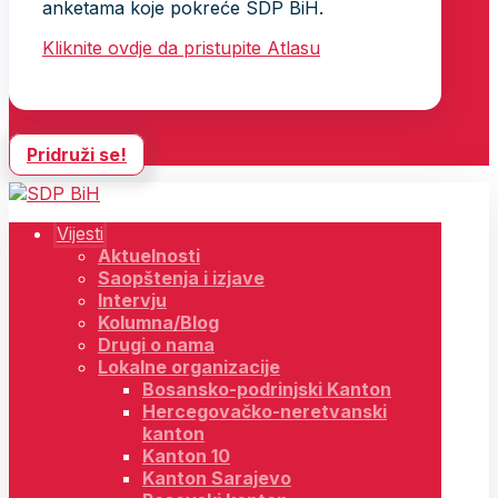
anketama koje pokreće SDP BiH.
Kliknite ovdje da pristupite Atlasu
Pridruži se!
Vijesti
Aktuelnosti
Saopštenja i izjave
Intervju
Kolumna/Blog
Drugi o nama
Lokalne organizacije
Bosansko-podrinjski Kanton
Hercegovačko-neretvanski
kanton
Kanton 10
Kanton Sarajevo