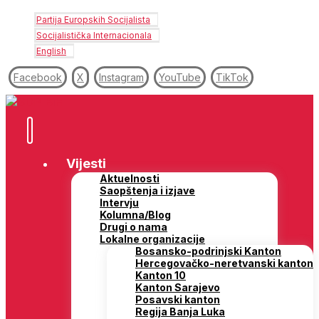
Partija Europskih Socijalista
Socijalistička Internacionala
English
Facebook
X
Instagram
YouTube
TikTok
Vijesti
Aktuelnosti
Saopštenja i izjave
Intervju
Kolumna/Blog
Drugi o nama
Lokalne organizacije
Bosansko-podrinjski Kanton
Hercegovačko-neretvanski kanton
Kanton 10
Kanton Sarajevo
Posavski kanton
Regija Banja Luka