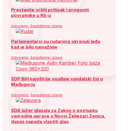
Prestanite vršiti pritisak i progoniti
povratnike u RS-u
Izdvojeno
,
Saopštenja i izjave
Parlamentarci su rudarima okrenuli leđa
kad je bilo najvažnije
Izdvojeno
,
Saopštenja i izjave
SDP BiH najoštrije osuđuje vandalski čin u
Međugorju
Izdvojeno
,
Saopštenja i izjave
SDA jučer glasala za Zakon o postupku
vanredne uprave u Novoj Željezari Zenica,
danas napada vlastiti glas