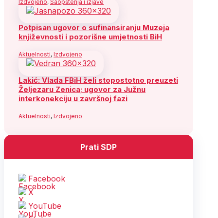
Izdvojeno
,
Saopštenja i izjave
Potpisan ugovor o sufinansiranju Muzeja
književnosti i pozorišne umjetnosti BiH
Aktuelnosti
,
Izdvojeno
Lakić: Vlada FBiH želi stopostotno preuzeti
Željezaru Zenica; ugovor za Južnu
interkonekciju u završnoj fazi
Aktuelnosti
,
Izdvojeno
Prati SDP
Facebook
X
YouTube