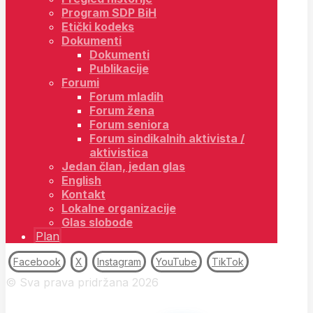
Program SDP BiH
Etički kodeks
Dokumenti
Dokumenti
Publikacije
Forumi
Forum mladih
Forum žena
Forum seniora
Forum sindikalnih aktivista /
aktivistica
Jedan član, jedan glas
English
Kontakt
Lokalne organizacije
Glas slobode
Plan
Facebook
X
Instagram
YouTube
TikTok
© Sva prava pridržana 2026