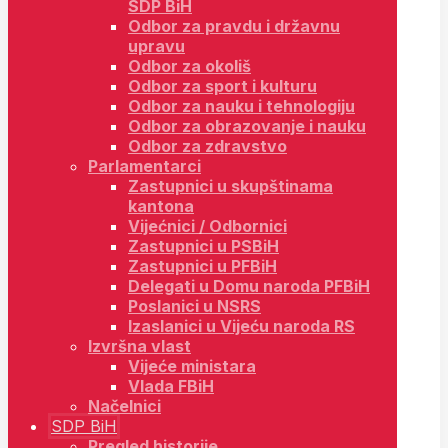
SDP BiH
Odbor za pravdu i državnu
upravu
Odbor za okoliš
Odbor za sport i kulturu
Odbor za nauku i tehnologiju
Odbor za obrazovanje i nauku
Odbor za zdravstvo
Parlamentarci
Zastupnici u skupštinama
kantona
Vijećnici / Odbornici
Zastupnici u PSBiH
Zastupnici u PFBiH
Delegati u Domu naroda PFBiH
Poslanici u NSRS
Izaslanici u Vijeću naroda RS
Izvršna vlast
Vijeće ministara
Vlada FBiH
Načelnici
SDP BiH
Pregled historije