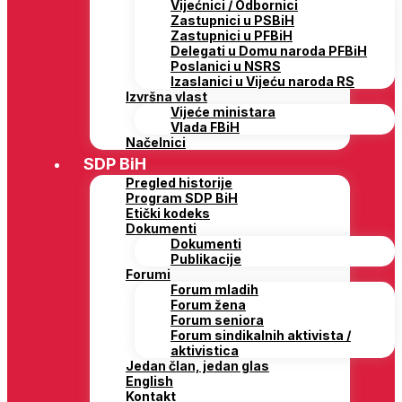
Vijećnici / Odbornici
Zastupnici u PSBiH
Zastupnici u PFBiH
Delegati u Domu naroda PFBiH
Poslanici u NSRS
Izaslanici u Vijeću naroda RS
Izvršna vlast
Vijeće ministara
Vlada FBiH
Načelnici
SDP BiH
Pregled historije
Program SDP BiH
Etički kodeks
Dokumenti
Dokumenti
Publikacije
Forumi
Forum mladih
Forum žena
Forum seniora
Forum sindikalnih aktivista /
aktivistica
Jedan član, jedan glas
English
Kontakt