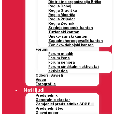
Distriktna organizacija Brčko
Regija Doboj
Regija Gradiška
Regija Modriča
Regija Prijedor
Regija Zvornik
Srednjobosanski kanton
Tuzlanski kanton
Unsko-sanski kanton
Zapadnohercegovački kanton
Zeničko-dobojski kanton
Forumi
Forum mladih
Forum žena
Forum seniora
Forum sindikalnih aktivista i
aktivistica
Odbori i Savjeti
Video
Fotografije
Naši ljudi
Predsjednik
Generalni sekretar
Zamjenici predsjednika SDP BiH
Predsjedništvo
Glavni odbor