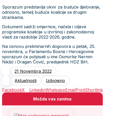
Sporazum predstavlja okvir za buduće djelovanje,
odnosno, temelj buduće koalicije sa drugim
strankama.
Dokument sadrži smjernice, načela i ciljeve
programske koalicije u izvršnoj i zakonodavnoj
vlasti za razdoblje 2022-2026. godine.
Na osnovu preliminarnih dogovora u petak, 25.
novembra, u Parlamentu Bosne i Hercegovine
sporazum će potpisati u ime Osmorke Nermin
Nikšić i Dragan Čović, predsjednik HDZ BiH.
21 Novembra 2022
Aktuelnosti
Izdvojeno
Facebook
X
Linkedin
Whatsapp
Email
Print
Shortlink
Možda vas zanima