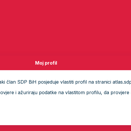
Moj profil
i član SDP BiH posjeduje vlastiti profil na stranici atlas.sd
ere i ažuriraju podatke na vlastitom profilu, da provjere s