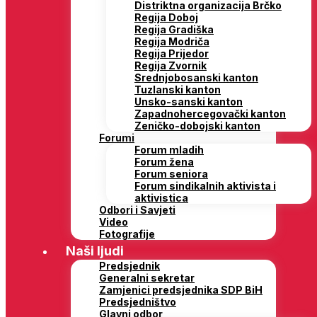
Distriktna organizacija Brčko
Regija Doboj
Regija Gradiška
Regija Modriča
Regija Prijedor
Regija Zvornik
Srednjobosanski kanton
Tuzlanski kanton
Unsko-sanski kanton
Zapadnohercegovački kanton
Zeničko-dobojski kanton
Forumi
Forum mladih
Forum žena
Forum seniora
Forum sindikalnih aktivista i
aktivistica
Odbori i Savjeti
Video
Fotografije
Naši ljudi
Predsjednik
Generalni sekretar
Zamjenici predsjednika SDP BiH
Predsjedništvo
Glavni odbor