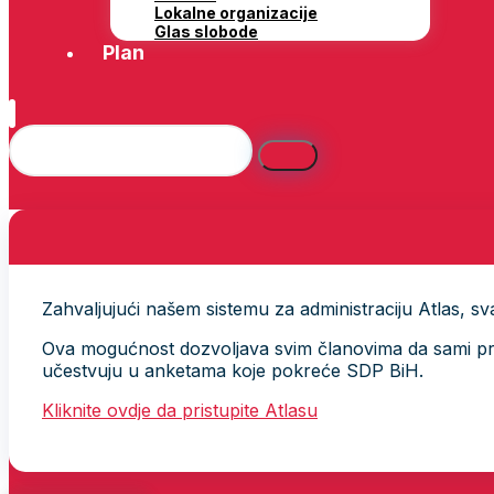
Lokalne organizacije
Glas slobode
Plan
Zahvaljujući našem sistemu za administraciju Atlas, svak
Ova mogućnost dozvoljava svim članovima da sami provj
učestvuju u anketama koje pokreće SDP BiH.
Kliknite ovdje da pristupite Atlasu