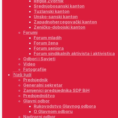
Regija Zvornik
Srednjobosanski kanton
Tuzlanski kanton
Unsko-sanski kanton
Zapadnohercegovački kanton
Zeničko-dobojski kanton
Forumi
Forum mladih
Forum žena
Forum seniora
Forum sindikalnih aktivista i aktivistica
Odbori i Savjeti
Video
Fotografije
Naši ljudi
Predsjednik
Generalni sekretar
Zamjenici predsjednika SDP BiH
Predsjedništvo
Glavni odbor
Rukovodstvo Glavnog odbora
O Glavnom odboru
Nadzorni odbor