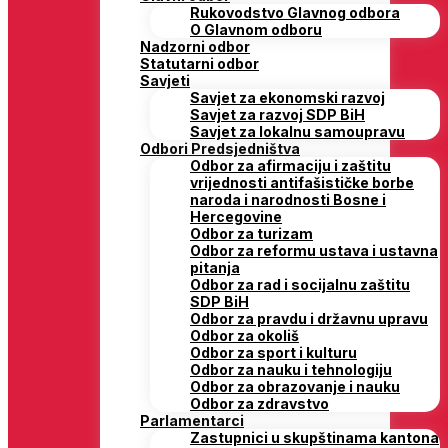
Rukovodstvo Glavnog odbora
O Glavnom odboru
Nadzorni odbor
Statutarni odbor
Savjeti
Savjet za ekonomski razvoj
Savjet za razvoj SDP BiH
Savjet za lokalnu samoupravu
Odbori Predsjedništva
Odbor za afirmaciju i zaštitu
vrijednosti antifašističke borbe
naroda i narodnosti Bosne i
Hercegovine
Odbor za turizam
Odbor za reformu ustava i ustavna
pitanja
Odbor za rad i socijalnu zaštitu
SDP BiH
Odbor za pravdu i državnu upravu
Odbor za okoliš
Odbor za sport i kulturu
Odbor za nauku i tehnologiju
Odbor za obrazovanje i nauku
Odbor za zdravstvo
Parlamentarci
Zastupnici u skupštinama kantona