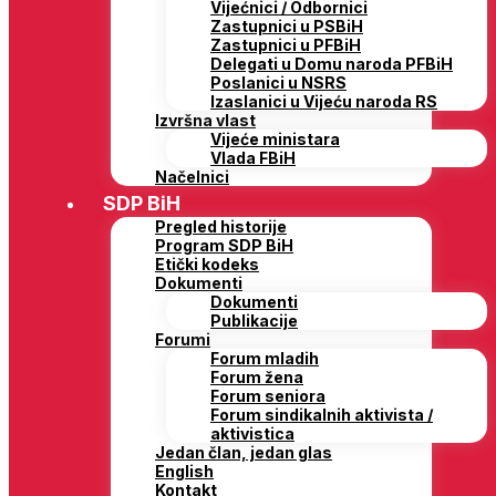
Vijećnici / Odbornici
Zastupnici u PSBiH
Zastupnici u PFBiH
Delegati u Domu naroda PFBiH
Poslanici u NSRS
Izaslanici u Vijeću naroda RS
Izvršna vlast
Vijeće ministara
Vlada FBiH
Načelnici
SDP BiH
Pregled historije
Program SDP BiH
Etički kodeks
Dokumenti
Dokumenti
Publikacije
Forumi
Forum mladih
Forum žena
Forum seniora
Forum sindikalnih aktivista /
aktivistica
Jedan član, jedan glas
English
Kontakt