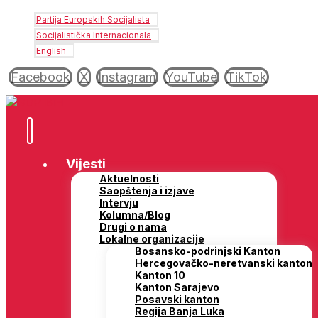
Partija Europskih Socijalista
Socijalistička Internacionala
English
Facebook
X
Instagram
YouTube
TikTok
Vijesti
Aktuelnosti
Saopštenja i izjave
Intervju
Kolumna/Blog
Drugi o nama
Lokalne organizacije
Bosansko-podrinjski Kanton
Hercegovačko-neretvanski kanton
Kanton 10
Kanton Sarajevo
Posavski kanton
Regija Banja Luka