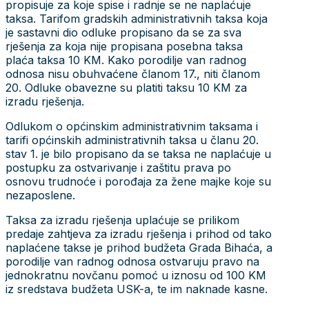
propisuje za koje spise i radnje se ne naplaćuje
taksa. Tarifom gradskih administrativnih taksa koja
je sastavni dio odluke propisano da se za sva
rješenja za koja nije propisana posebna taksa
plaća taksa 10 KM. Kako porodilje van radnog
odnosa nisu obuhvaćene članom 17., niti članom
20. Odluke obavezne su platiti taksu 10 KM za
izradu rješenja.
Odlukom o općinskim administrativnim taksama i
tarifi općinskih administrativnih taksa u članu 20.
stav 1. je bilo propisano da se taksa ne naplaćuje u
postupku za ostvarivanje i zaštitu prava po
osnovu trudnoće i porođaja za žene majke koje su
nezaposlene.
Taksa za izradu rješenja uplaćuje se prilikom
predaje zahtjeva za izradu rješenja i prihod od tako
naplaćene takse je prihod budžeta Grada Bihaća, a
porodilje van radnog odnosa ostvaruju pravo na
jednokratnu novčanu pomoć u iznosu od 100 KM
iz sredstava budžeta USK-a, te im naknade kasne.