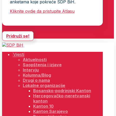
anketama koje pokreće SDP BiH.
Kliknite ovdje da pristupite Atlasu
Pridruži se!
Vijesti
Aktuelnosti
Saopštenja i izjave
Intervju
Kolumna/Blog
Drugi o nama
Lokalne organizacije
Bosansko-podrinjski Kanton
Hercegovačko-neretvanski
kanton
Kanton 10
Kanton Sarajevo