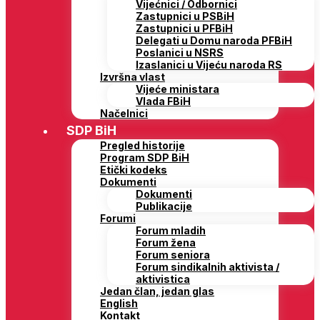
Vijećnici / Odbornici
Zastupnici u PSBiH
Zastupnici u PFBiH
Delegati u Domu naroda PFBiH
Poslanici u NSRS
Izaslanici u Vijeću naroda RS
Izvršna vlast
Vijeće ministara
Vlada FBiH
Načelnici
SDP BiH
Pregled historije
Program SDP BiH
Etički kodeks
Dokumenti
Dokumenti
Publikacije
Forumi
Forum mladih
Forum žena
Forum seniora
Forum sindikalnih aktivista /
aktivistica
Jedan član, jedan glas
English
Kontakt