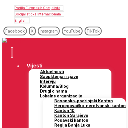
Partija Europskih Socijalista
Socijalistička Internacionala
English
Facebook
X
Instagram
YouTube
TikTok
Vijesti
Aktuelnosti
Saopštenja i izjave
Intervju
Kolumna/Blog
Drugi o nama
Lokalne organizacije
Bosansko-podrinjski Kanton
Hercegovačko-neretvanski kanton
Kanton 10
Kanton Sarajevo
Posavski kanton
Regija Banja Luka