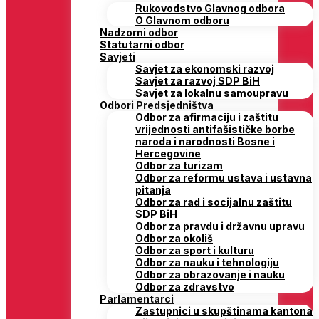
Rukovodstvo Glavnog odbora
O Glavnom odboru
Nadzorni odbor
Statutarni odbor
Savjeti
Savjet za ekonomski razvoj
Savjet za razvoj SDP BiH
Savjet za lokalnu samoupravu
Odbori Predsjedništva
Odbor za afirmaciju i zaštitu
vrijednosti antifašističke borbe
naroda i narodnosti Bosne i
Hercegovine
Odbor za turizam
Odbor za reformu ustava i ustavna
pitanja
Odbor za rad i socijalnu zaštitu
SDP BiH
Odbor za pravdu i državnu upravu
Odbor za okoliš
Odbor za sport i kulturu
Odbor za nauku i tehnologiju
Odbor za obrazovanje i nauku
Odbor za zdravstvo
Parlamentarci
Zastupnici u skupštinama kantona