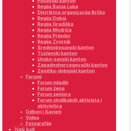
Posavski kanton
Regija Banja Luka
Distriktna organizacija Brčko
Regija Doboj
Regija Gradiška
Regija Modriča
Regija Prijedor
Regija Zvornik
Srednjobosanski kanton
Tuzlanski kanton
Unsko-sanski kanton
Zapadnohercegovački kanton
Zeničko-dobojski kanton
Forumi
Forum mladih
Forum žena
Forum seniora
Forum sindikalnih aktivista i
aktivistica
Odbori i Savjeti
Video
Fotografije
Naši ljudi