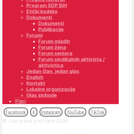
Program SDP BiH
Etički kodeks
Dokumenti
Dokumenti
Publikacije
Forumi
Forum mladih
Forum žena
Forum seniora
Forum sindikalnih aktivista /
aktivistica
Jedan član, jedan glas
English
Kontakt
Lokalne organizacije
Glas slobode
Plan
Facebook
X
Instagram
YouTube
TikTok
© Sva prava pridržana 2026