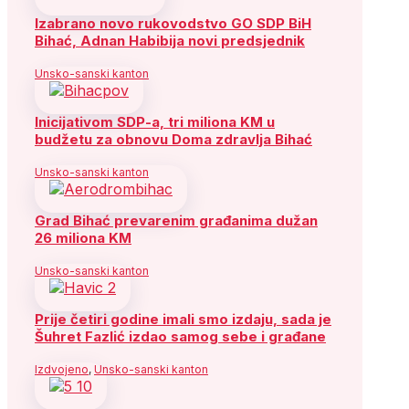
Izabrano novo rukovodstvo GO SDP BiH
Bihać, Adnan Habibija novi predsjednik
Unsko-sanski kanton
Inicijativom SDP-a, tri miliona KM u
budžetu za obnovu Doma zdravlja Bihać
Unsko-sanski kanton
Grad Bihać prevarenim građanima dužan
26 miliona KM
Unsko-sanski kanton
Prije četiri godine imali smo izdaju, sada je
Šuhret Fazlić izdao samog sebe i građane
Izdvojeno
,
Unsko-sanski kanton