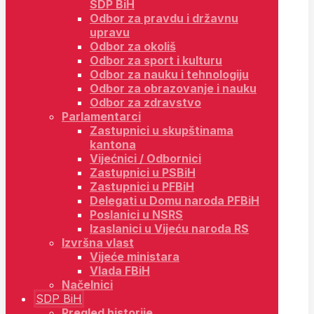
SDP BiH
Odbor za pravdu i državnu
upravu
Odbor za okoliš
Odbor za sport i kulturu
Odbor za nauku i tehnologiju
Odbor za obrazovanje i nauku
Odbor za zdravstvo
Parlamentarci
Zastupnici u skupštinama
kantona
Vijećnici / Odbornici
Zastupnici u PSBiH
Zastupnici u PFBiH
Delegati u Domu naroda PFBiH
Poslanici u NSRS
Izaslanici u Vijeću naroda RS
Izvršna vlast
Vijeće ministara
Vlada FBiH
Načelnici
SDP BiH
Pregled historije