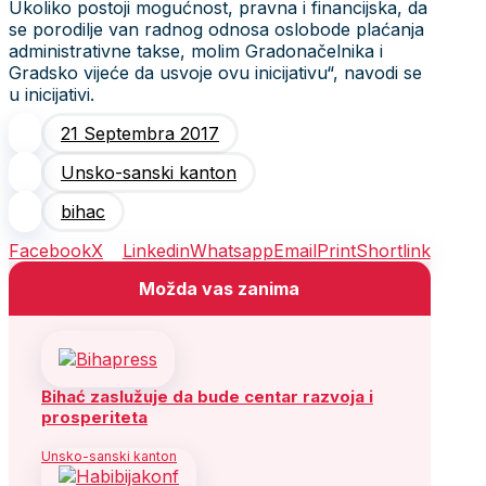
Ukoliko postoji mogućnost, pravna i financijska, da
se porodilje van radnog odnosa oslobode plaćanja
administrativne takse, molim Gradonačelnika i
Gradsko vijeće da usvoje ovu inicijativu“, navodi se
u inicijativi.
21 Septembra 2017
Unsko-sanski kanton
bihac
Facebook
X
Linkedin
Whatsapp
Email
Print
Shortlink
Možda vas zanima
Bihać zaslužuje da bude centar razvoja i
prosperiteta
Unsko-sanski kanton