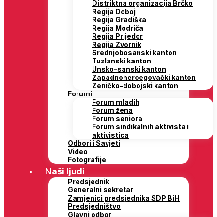
Distriktna organizacija Brčko
Regija Doboj
Regija Gradiška
Regija Modriča
Regija Prijedor
Regija Zvornik
Srednjobosanski kanton
Tuzlanski kanton
Unsko-sanski kanton
Zapadnohercegovački kanton
Zeničko-dobojski kanton
Forumi
Forum mladih
Forum žena
Forum seniora
Forum sindikalnih aktivista i
aktivistica
Odbori i Savjeti
Video
Fotografije
Naši ljudi
Predsjednik
Generalni sekretar
Zamjenici predsjednika SDP BiH
Predsjedništvo
Glavni odbor