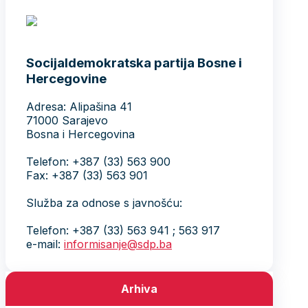
Naši ljudi
Predsjednik
Generalni sekretar
Predsjedništvo
Zamjenici predsjednika
Glavni odbor
Rukovodstvo Glavnog odbora
Nadzorni odbor
Zastupnici u PS BiH
Zastupnici u PF BiH
Delegati u Domu naroda PFBiH
Izaslanici u Vijeću naroda RS
Zastupnici u skupštinama kantona
Načelnici
Vijećnici / Odbornici
Postani član/ica