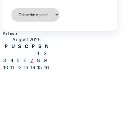
Prati SDP
Facebook
X
YouTube
Instagram
TikTok
Portal
sdp.ba
je prilagođen svim
uređajima.
© 2026 Socijaldemokratska partija Bosne i Hercegovine