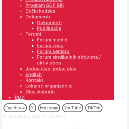
Program SDP BiH
Etički kodeks
Dokumenti
Dokumenti
Publikacije
Forumi
Forum mladih
Forum žena
Forum seniora
Forum sindikalnih aktivista /
aktivistica
Jedan član, jedan glas
English
Kontakt
Lokalne organizacije
Glas slobode
Plan
Facebook
X
Instagram
YouTube
TikTok
© Sva prava pridržana 2026