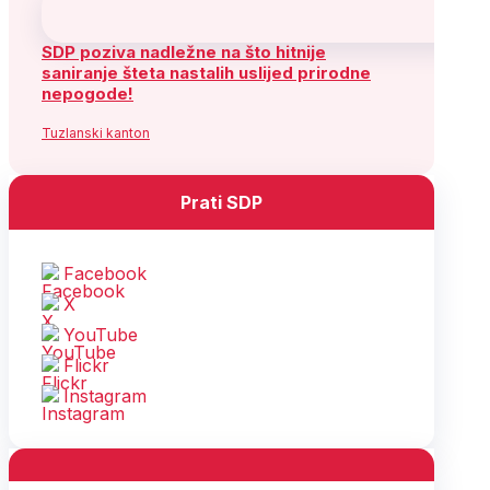
(Copy)
SDP BiH
O partiji
Historijat
Dokumenti
Publikacije
Glas slobode
Jedan član, jedan glas
Kontakt
Odbori Predsjedništva
Lokalne organizacije
Forum mladih
Forum žena
Forum seniora
Forum sindikalnih aktivista /
aktivistica