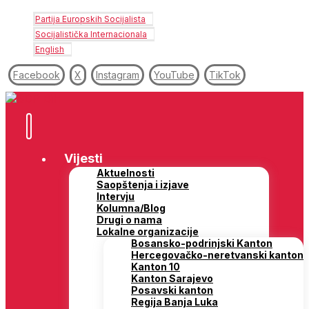
Partija Europskih Socijalista
Socijalistička Internacionala
English
Facebook
X
Instagram
YouTube
TikTok
Vijesti
Aktuelnosti
Saopštenja i izjave
Intervju
Kolumna/Blog
Drugi o nama
Lokalne organizacije
Bosansko-podrinjski Kanton
Hercegovačko-neretvanski kanton
Kanton 10
Kanton Sarajevo
Posavski kanton
Regija Banja Luka