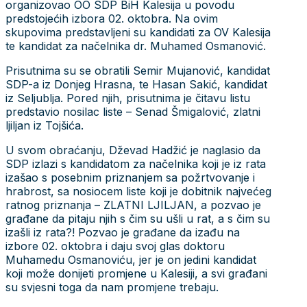
je naglasio problem mezarja u Kikačima koji
vijećnici iz aktuelne većine i općinski načelnik nisu
željeli riješiti, ali i infrastrukturne probleme koje već
godinama obećavaju mještanima ova dva naselja, a
nikad nisu ni pomislili da ih urade.
Također, obećao je i 2 miliona KM za
zapošljavanja i samozapošljavanja.
Ponovio je da
će više ulagati u poljoprivredu, ali i da će svi
studenti dobiti stipendiju! Kikači će, pobjedom
doktora Muhameda Osmanovića, dobiti i područnu
ambulantu, za koju se zalažu već dugi niz godina!
26 Septembra 2016
Tuzlanski kanton
kalesija
Facebook
X
Linkedin
Whatsapp
Email
Print
Shortlink