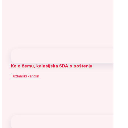
YouTube
Flickr
Instagram
Socijaldemokratska partija Bosne i
Hercegovine
Adresa: Alipašina 41
71000 Sarajevo
Bosna i Hercegovina
Telefon: +387 (33) 563 900
Fax: +387 (33) 563 901