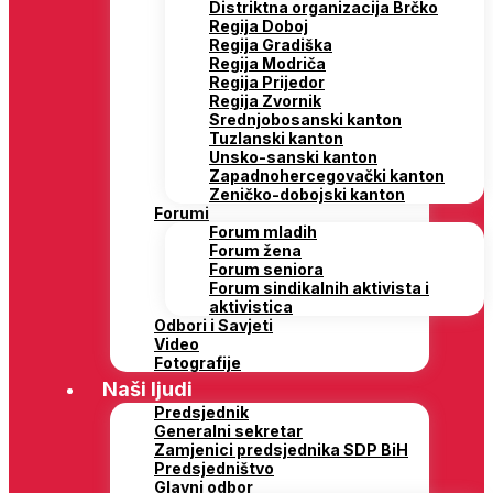
Distriktna organizacija Brčko
Regija Doboj
Regija Gradiška
Regija Modriča
Regija Prijedor
Regija Zvornik
Srednjobosanski kanton
Tuzlanski kanton
Unsko-sanski kanton
Zapadnohercegovački kanton
Zeničko-dobojski kanton
Forumi
Forum mladih
Forum žena
Forum seniora
Forum sindikalnih aktivista i
aktivistica
Odbori i Savjeti
Video
Fotografije
Naši ljudi
Predsjednik
Generalni sekretar
Zamjenici predsjednika SDP BiH
Predsjedništvo
Glavni odbor