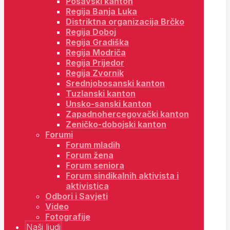
Posavski kanton
Regija Banja Luka
Distriktna organizacija Brčko
Regija Doboj
Regija Gradiška
Regija Modriča
Regija Prijedor
Regija Zvornik
Srednjobosanski kanton
Tuzlanski kanton
Unsko-sanski kanton
Zapadnohercegovački kanton
Zeničko-dobojski kanton
Forumi
Forum mladih
Forum žena
Forum seniora
Forum sindikalnih aktivista i
aktivistica
Odbori i Savjeti
Video
Fotografije
Naši ljudi