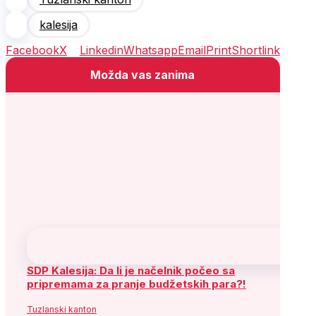
Forum mladih
SDP veličanstvenim skupom najavio
pobjedu u Kalesiji!
Tuzlanski kanton
SDP poziva nadležne na što hitnije
saniranje šteta nastalih uslijed prirodne
nepogode!
Tuzlanski kanton
Prati SDP
Facebook
X