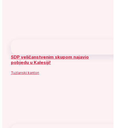
31
« jul
Socijaldemokratska partija Bosne i
Hercegovine
Adresa: Alipašina 41
71000 Sarajevo
Bosna i Hercegovina
Telefon: +387 (33) 563 900
Fax: +387 (33) 563 901
Služba za odnose s javnošću:
Telefon: +387 (33) 563 941 ; 563
917
e-mail:
informisanje@sdp.ba