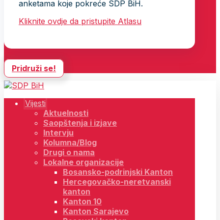
anketama koje pokreće SDP BiH.
Kliknite ovdje da pristupite Atlasu
Pridruži se!
Vijesti
Aktuelnosti
Saopštenja i izjave
Intervju
Kolumna/Blog
Drugi o nama
Lokalne organizacije
Bosansko-podrinjski Kanton
Hercegovačko-neretvanski
kanton
Kanton 10
Kanton Sarajevo