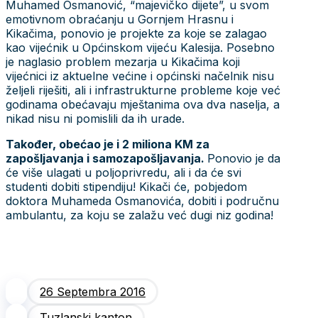
Možda vas zanima
SDP Kalesija: Da li je načelnik počeo sa
pripremama za pranje budžetskih para?!
Tuzlanski kanton
Ko o čemu, kalesijska SDA o poštenju
Tuzlanski kanton
Data snažna podrška kandidatima SDP-a!
Tuzlanski kanton
Izabrano novo rukovodstvo Foruma mladih
SDP-a: Samir Sinanović novi predsjednik