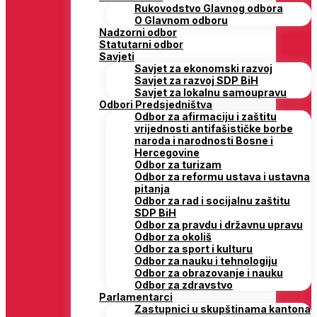
Rukovodstvo Glavnog odbora
O Glavnom odboru
Nadzorni odbor
Statutarni odbor
Savjeti
Savjet za ekonomski razvoj
Savjet za razvoj SDP BiH
Savjet za lokalnu samoupravu
Odbori Predsjedništva
Odbor za afirmaciju i zaštitu
vrijednosti antifašističke borbe
naroda i narodnosti Bosne i
Hercegovine
Odbor za turizam
Odbor za reformu ustava i ustavna
pitanja
Odbor za rad i socijalnu zaštitu
SDP BiH
Odbor za pravdu i državnu upravu
Odbor za okoliš
Odbor za sport i kulturu
Odbor za nauku i tehnologiju
Odbor za obrazovanje i nauku
Odbor za zdravstvo
Parlamentarci
Zastupnici u skupštinama kantona