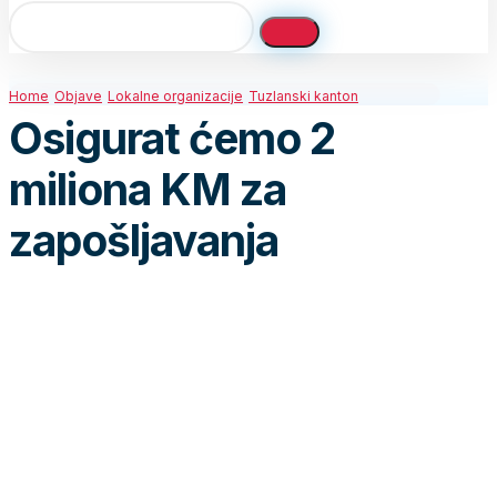
Home
Objave
Lokalne organizacije
Tuzlanski kanton
Osigurat ćemo 2
miliona KM za
zapošljavanja
U Gornjem Hrasnu i Kikačima, pred velikim brojem
građana, održani su predizborni skupovi koje je
organizovao OO SDP BiH Kalesija u povodu
predstojećih izbora 02. oktobra. Na ovim
skupovima predstavljeni su kandidati za OV Kalesija
te kandidat za načelnika dr. Muhamed Osmanović.