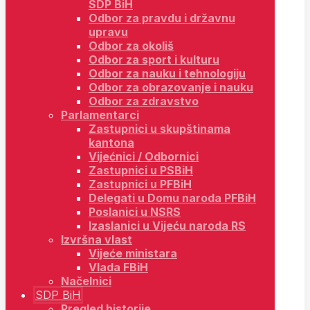
SDP BiH
Odbor za pravdu i državnu
upravu
Odbor za okoliš
Odbor za sport i kulturu
Odbor za nauku i tehnologiju
Odbor za obrazovanje i nauku
Odbor za zdravstvo
Parlamentarci
Zastupnici u skupštinama
kantona
Vijećnici / Odbornici
Zastupnici u PSBiH
Zastupnici u PFBiH
Delegati u Domu naroda PFBiH
Poslanici u NSRS
Izaslanici u Vijeću naroda RS
Izvršna vlast
Vijeće ministara
Vlada FBiH
Načelnici
SDP BiH
Pregled historije