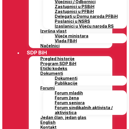
Vijećnici / Odbornici
Zastupnici u PSBiH
Zastupnici u PFBiH
Delegati u Domu naroda PFBiH
Poslanici u NSRS
Izaslanici u Vijeću naroda RS
Izvršna vlast
Vijeće ministara
Vlada FBiH
Načelnici
SDP BiH
Pregled historije
Program SDP BiH
Etički kodeks
Dokumenti
Dokumenti
Publikacije
Forumi
Forum mladih
Forum žena
Forum seniora
Forum sindikalnih aktivista /
aktivistica
Jedan član, jedan glas
English
Kontakt