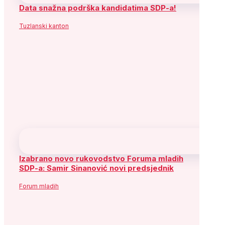
Služba za odnose s javnošću:
Telefon: +387 (33) 563 941 ; 563 917
e-mail:
informisanje@sdp.ba
Arhiva
Arhiva
Arhiva
August 2026
P
U
S
Č
P
S
N
1
2
3
4
5
6
7
8
9
10
11
12
13
14
15
16
17
18
19
20
21
22
23
24
25
26
27
28
29
30