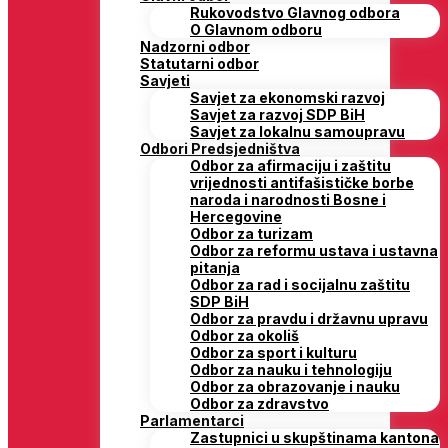
Rukovodstvo Glavnog odbora
O Glavnom odboru
Nadzorni odbor
Statutarni odbor
Savjeti
Savjet za ekonomski razvoj
Savjet za razvoj SDP BiH
Savjet za lokalnu samoupravu
Odbori Predsjedništva
Odbor za afirmaciju i zaštitu
vrijednosti antifašističke borbe
naroda i narodnosti Bosne i
Hercegovine
Odbor za turizam
Odbor za reformu ustava i ustavna
pitanja
Odbor za rad i socijalnu zaštitu
SDP BiH
Odbor za pravdu i državnu upravu
Odbor za okoliš
Odbor za sport i kulturu
Odbor za nauku i tehnologiju
Odbor za obrazovanje i nauku
Odbor za zdravstvo
Parlamentarci
Zastupnici u skupštinama kantona