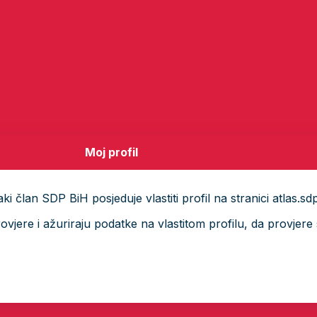
Moj profil
i član SDP BiH posjeduje vlastiti profil na stranici atlas.sd
ere i ažuriraju podatke na vlastitom profilu, da provjere s