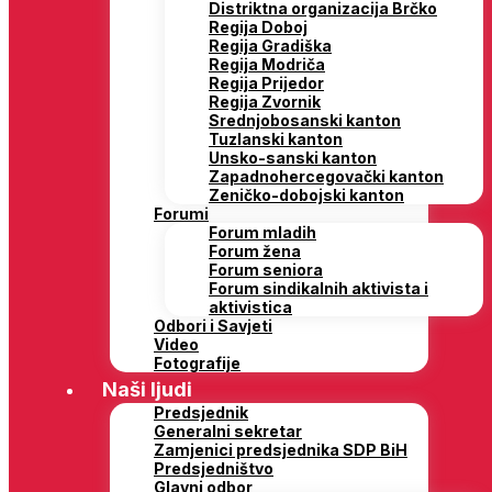
Distriktna organizacija Brčko
Regija Doboj
Regija Gradiška
Regija Modriča
Regija Prijedor
Regija Zvornik
Srednjobosanski kanton
Tuzlanski kanton
Unsko-sanski kanton
Zapadnohercegovački kanton
Zeničko-dobojski kanton
Forumi
Forum mladih
Forum žena
Forum seniora
Forum sindikalnih aktivista i
aktivistica
Odbori i Savjeti
Video
Fotografije
Naši ljudi
Predsjednik
Generalni sekretar
Zamjenici predsjednika SDP BiH
Predsjedništvo
Glavni odbor