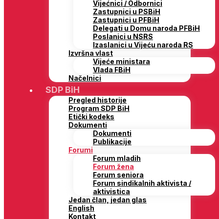
Vijećnici / Odbornici
Zastupnici u PSBiH
Zastupnici u PFBiH
Delegati u Domu naroda PFBiH
Poslanici u NSRS
Izaslanici u Vijeću naroda RS
Izvršna vlast
Vijeće ministara
Vlada FBiH
Načelnici
SDP BiH
Pregled historije
Program SDP BiH
Etički kodeks
Dokumenti
Dokumenti
Publikacije
Forumi
Forum mladih
Forum žena
Forum seniora
Forum sindikalnih aktivista /
aktivistica
Jedan član, jedan glas
English
Kontakt