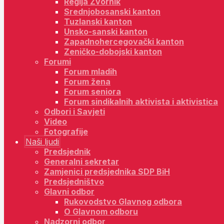
Regija Zvornik
Srednjobosanski kanton
Tuzlanski kanton
Unsko-sanski kanton
Zapadnohercegovački kanton
Zeničko-dobojski kanton
Forumi
Forum mladih
Forum žena
Forum seniora
Forum sindikalnih aktivista i aktivistica
Odbori i Savjeti
Video
Fotografije
Naši ljudi
Predsjednik
Generalni sekretar
Zamjenici predsjednika SDP BiH
Predsjedništvo
Glavni odbor
Rukovodstvo Glavnog odbora
O Glavnom odboru
Nadzorni odbor