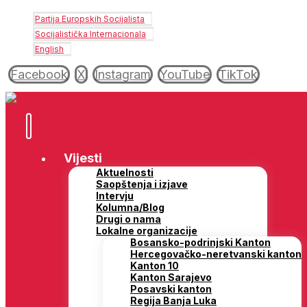
Partija Europskih Socijalista
Socijalistička Internacionala
English
Facebook
X
Instagram
YouTube
TikTok
Vijesti
Aktuelnosti
Saopštenja i izjave
Intervju
Kolumna/Blog
Drugi o nama
Lokalne organizacije
Bosansko-podrinjski Kanton
Hercegovačko-neretvanski kanton
Kanton 10
Kanton Sarajevo
Posavski kanton
Regija Banja Luka