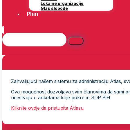
Lokalne organizacije
Glas slobode
Plan
Zahvaljujući našem sistemu za administraciju Atlas, svak
Ova mogućnost dozvoljava svim članovima da sami provj
učestvuju u anketama koje pokreće SDP BiH.
Kliknite ovdje da pristupite Atlasu