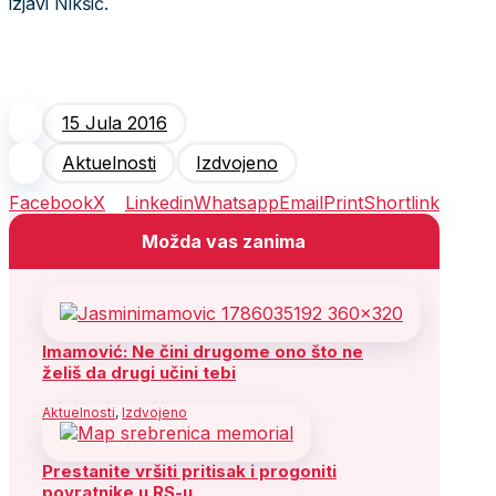
izjavi Nikšić.
15 Jula 2016
Aktuelnosti
Izdvojeno
Facebook
X
Linkedin
Whatsapp
Email
Print
Shortlink
Možda vas zanima
Imamović: Ne čini drugome ono što ne
želiš da drugi učini tebi
Aktuelnosti
,
Izdvojeno
Prestanite vršiti pritisak i progoniti
povratnike u RS-u