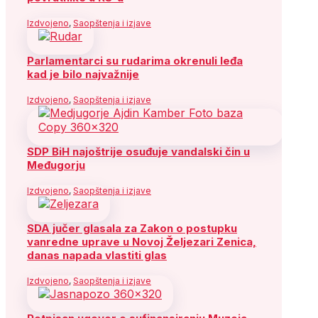
Izdvojeno
,
Saopštenja i izjave
Parlamentarci su rudarima okrenuli leđa
kad je bilo najvažnije
Izdvojeno
,
Saopštenja i izjave
SDP BiH najoštrije osuđuje vandalski čin u
Međugorju
Izdvojeno
,
Saopštenja i izjave
SDA jučer glasala za Zakon o postupku
vanredne uprave u Novoj Željezari Zenica,
danas napada vlastiti glas
Izdvojeno
,
Saopštenja i izjave