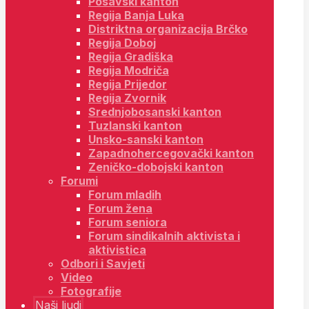
Posavski kanton
Regija Banja Luka
Distriktna organizacija Brčko
Regija Doboj
Regija Gradiška
Regija Modriča
Regija Prijedor
Regija Zvornik
Srednjobosanski kanton
Tuzlanski kanton
Unsko-sanski kanton
Zapadnohercegovački kanton
Zeničko-dobojski kanton
Forumi
Forum mladih
Forum žena
Forum seniora
Forum sindikalnih aktivista i
aktivistica
Odbori i Savjeti
Video
Fotografije
Naši ljudi