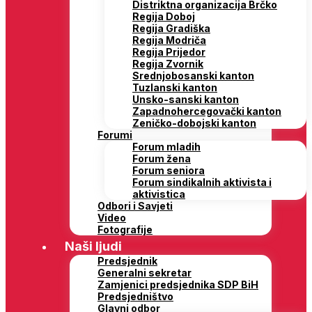
Distriktna organizacija Brčko
Regija Doboj
Regija Gradiška
Regija Modriča
Regija Prijedor
Regija Zvornik
Srednjobosanski kanton
Tuzlanski kanton
Unsko-sanski kanton
Zapadnohercegovački kanton
Zeničko-dobojski kanton
Forumi
Forum mladih
Forum žena
Forum seniora
Forum sindikalnih aktivista i
aktivistica
Odbori i Savjeti
Video
Fotografije
Naši ljudi
Predsjednik
Generalni sekretar
Zamjenici predsjednika SDP BiH
Predsjedništvo
Glavni odbor