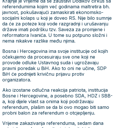
Krajnje je vrijeme da se zaustavi Dodikov cirkus sa
referendumima kojim već godinama maltretira bh.
javnost, pokušavajući zamaskirati ekonomsko-
socijalni kolaps u koji je doveo RS. Nije bilo sumnje
da će za poteze koji vode razgradnji i urušavanju
države imati podršku tzv. Saveza za promjene i
reformatora Ivanića. U tome su potpuno složni i
nema nikakve razlike među njima.
Bosna i Hercegovina ima svoje institucije od kojih
očekujemo da procesuiraju sve one koji ne
provode odluke Ustavnog suda i ugrožavaju
pravni poredak u BiH. Ako to oni ne učine, SDP
BiH će podnijeti krivičnu prijavu protiv
organizatora.
Ako izostane odlučna reakcija patriota, institucija
Bosne i Hercegovine, a posebno SDA, HDZ i SBB-
a, koji dijele vlast sa onima koji podržavaju
referendum, plašim se da bi ovo mogao biti samo
probni balon za referendum o otcjepljenju.
Vrijeme zakazivanja referenduma, sedam dana