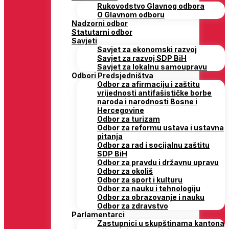
Rukovodstvo Glavnog odbora
O Glavnom odboru
Nadzorni odbor
Statutarni odbor
Savjeti
Savjet za ekonomski razvoj
Savjet za razvoj SDP BiH
Savjet za lokalnu samoupravu
Odbori Predsjedništva
Odbor za afirmaciju i zaštitu
vrijednosti antifašističke borbe
naroda i narodnosti Bosne i
Hercegovine
Odbor za turizam
Odbor za reformu ustava i ustavna
pitanja
Odbor za rad i socijalnu zaštitu
SDP BiH
Odbor za pravdu i državnu upravu
Odbor za okoliš
Odbor za sport i kulturu
Odbor za nauku i tehnologiju
Odbor za obrazovanje i nauku
Odbor za zdravstvo
Parlamentarci
Zastupnici u skupštinama kantona