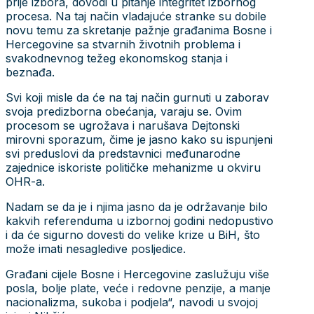
prije izbora, dovodi u pitanje integritet izbornog
procesa. Na taj način vladajuće stranke su dobile
novu temu za skretanje pažnje građanima Bosne i
Hercegovine sa stvarnih životnih problema i
svakodnevnog težeg ekonomskog stanja i
beznađa.
Svi koji misle da će na taj način gurnuti u zaborav
svoja predizborna obećanja, varaju se. Ovim
procesom se ugrožava i narušava Dejtonski
mirovni sporazum, čime je jasno kako su ispunjeni
svi preduslovi da predstavnici međunarodne
zajednice iskoriste političke mehanizme u okviru
OHR-a.
Nadam se da je i njima jasno da je održavanje bilo
kakvih referenduma u izbornoj godini nedopustivo
i da će sigurno dovesti do velike krize u BiH, što
može imati nesagledive posljedice.
Građani cijele Bosne i Hercegovine zaslužuju više
posla, bolje plate, veće i redovne penzije, a manje
nacionalizma, sukoba i podjela“, navodi u svojoj