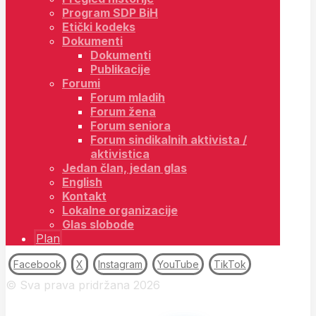
Program SDP BiH
Etički kodeks
Dokumenti
Dokumenti
Publikacije
Forumi
Forum mladih
Forum žena
Forum seniora
Forum sindikalnih aktivista /
aktivistica
Jedan član, jedan glas
English
Kontakt
Lokalne organizacije
Glas slobode
Plan
Facebook
X
Instagram
YouTube
TikTok
© Sva prava pridržana 2026