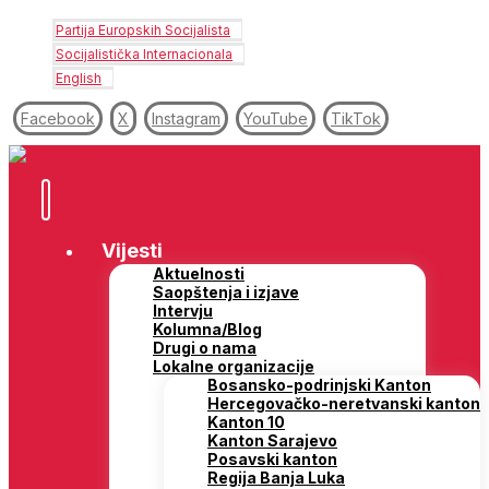
Partija Europskih Socijalista
Socijalistička Internacionala
English
Facebook
X
Instagram
YouTube
TikTok
Vijesti
Aktuelnosti
Saopštenja i izjave
Intervju
Kolumna/Blog
Drugi o nama
Lokalne organizacije
Bosansko-podrinjski Kanton
Hercegovačko-neretvanski kanton
Kanton 10
Kanton Sarajevo
Posavski kanton
Regija Banja Luka