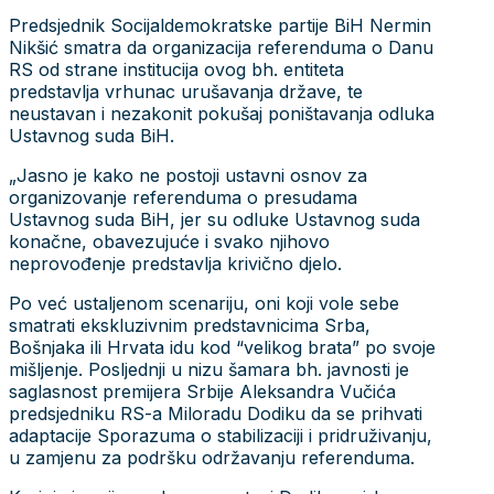
Predsjednik Socijaldemokratske partije BiH Nermin
Nikšić smatra da organizacija referenduma o Danu
RS od strane institucija ovog bh. entiteta
predstavlja vrhunac urušavanja države, te
neustavan i nezakonit pokušaj poništavanja odluka
Ustavnog suda BiH.
„Jasno je kako ne postoji ustavni osnov za
organizovanje referenduma o presudama
Ustavnog suda BiH, jer su odluke Ustavnog suda
konačne, obavezujuće i svako njihovo
neprovođenje predstavlja krivično djelo.
Po već ustaljenom scenariju, oni koji vole sebe
smatrati ekskluzivnim predstavnicima Srba,
Bošnjaka ili Hrvata idu kod “velikog brata” po svoje
mišljenje. Posljednji u nizu šamara bh. javnosti je
saglasnost premijera Srbije Aleksandra Vučića
predsjedniku RS-a Miloradu Dodiku da se prihvati
adaptacije Sporazuma o stabilizaciji i pridruživanju,
u zamjenu za podršku održavanju referenduma.