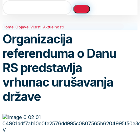
Home
Objave
Vijesti
Aktuelnosti
Organizacija
referenduma o Danu
RS predstavlja
vrhunac urušavanja
države