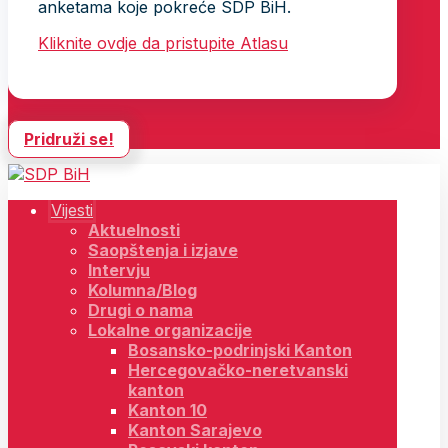
anketama koje pokreće SDP BiH.
Kliknite ovdje da pristupite Atlasu
Pridruži se!
Vijesti
Aktuelnosti
Saopštenja i izjave
Intervju
Kolumna/Blog
Drugi o nama
Lokalne organizacije
Bosansko-podrinjski Kanton
Hercegovačko-neretvanski
kanton
Kanton 10
Kanton Sarajevo