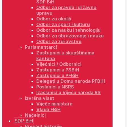
SDP BiH
Odbor za pravdu i državnu
upravu
Odbor za okoliš
Odbor za sport i kulturu
Odbor za nauku i tehnologiju
Odbor za obrazovanje i nauku
Odbor za zdravstvo
Parlamentarci
Zastupnici u skupštinama
kantona
Vijećnici / Odbornici
Zastupnici u PSBiH
Zastupnici u PFBiH
Delegati u Domu naroda PFBiH
Poslanici u NSRS
Izaslanici u Vijeću naroda RS
Izvršna vlast
Vijeće ministara
Vlada FBiH
Načelnici
SDP BiH
Pregled historije