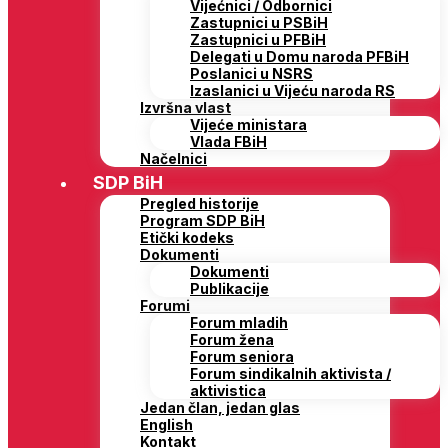
Vijećnici / Odbornici
Zastupnici u PSBiH
Zastupnici u PFBiH
Delegati u Domu naroda PFBiH
Poslanici u NSRS
Izaslanici u Vijeću naroda RS
Izvršna vlast
Vijeće ministara
Vlada FBiH
Načelnici
SDP BiH
Pregled historije
Program SDP BiH
Etički kodeks
Dokumenti
Dokumenti
Publikacije
Forumi
Forum mladih
Forum žena
Forum seniora
Forum sindikalnih aktivista /
aktivistica
Jedan član, jedan glas
English
Kontakt