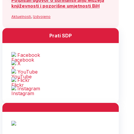
Potpisan ugovor o sufinansiranju Muzeja
književnosti i pozorišne umjetnosti BiH
Aktuelnosti
,
Izdvojeno
Prati SDP
Facebook
X
YouTube
Flickr
Instagram