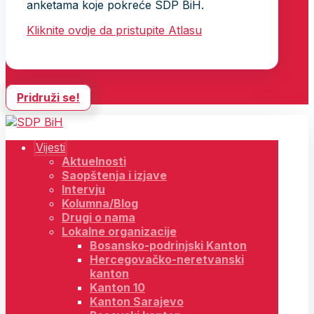
anketama koje pokreće SDP BiH.
Kliknite ovdje da pristupite Atlasu
Pridruži se!
Vijesti
Aktuelnosti
Saopštenja i izjave
Intervju
Kolumna/Blog
Drugi o nama
Lokalne organizacije
Bosansko-podrinjski Kanton
Hercegovačko-neretvanski
kanton
Kanton 10
Kanton Sarajevo