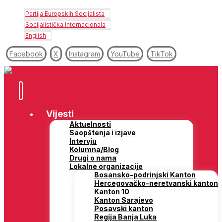
Partija Europskih Socijalista
Socijalistička Internacionala
English
Facebook
X
Instagram
YouTube
TikTok
Vijesti
Aktuelnosti
Saopštenja i izjave
Intervju
Kolumna/Blog
Drugi o nama
Lokalne organizacije
Bosansko-podrinjski Kanton
Hercegovačko-neretvanski kanton
Kanton 10
Kanton Sarajevo
Posavski kanton
Regija Banja Luka