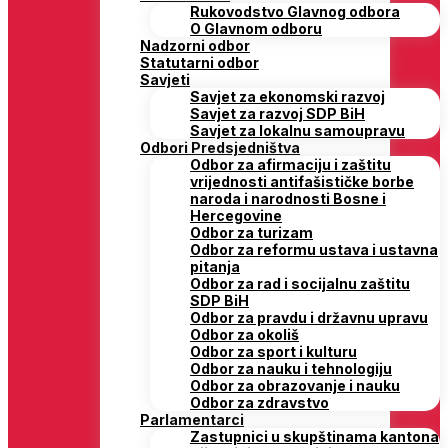
Rukovodstvo Glavnog odbora
O Glavnom odboru
Nadzorni odbor
Statutarni odbor
Savjeti
Savjet za ekonomski razvoj
Savjet za razvoj SDP BiH
Savjet za lokalnu samoupravu
Odbori Predsjedništva
Odbor za afirmaciju i zaštitu
vrijednosti antifašističke borbe
naroda i narodnosti Bosne i
Hercegovine
Odbor za turizam
Odbor za reformu ustava i ustavna
pitanja
Odbor za rad i socijalnu zaštitu
SDP BiH
Odbor za pravdu i državnu upravu
Odbor za okoliš
Odbor za sport i kulturu
Odbor za nauku i tehnologiju
Odbor za obrazovanje i nauku
Odbor za zdravstvo
Parlamentarci
Zastupnici u skupštinama kantona