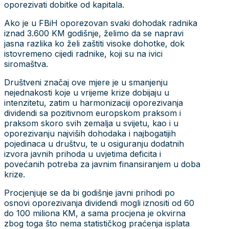
oporezivati dobitke od kapitala.
Ako je u FBiH oporezovan svaki dohodak radnika
iznad 3.600 KM godišnje, želimo da se napravi
jasna razlika ko želi zaštiti visoke dohotke, dok
istovremeno cijedi radnike, koji su na ivici
siromaštva.
Društveni značaj ove mjere je u smanjenju
nejednakosti koje u vrijeme krize dobijaju u
intenzitetu, zatim u harmonizaciji oporezivanja
dividendi sa pozitivnom europskom praksom i
praksom skoro svih zemalja u svijetu, kao i u
oporezivanju najviših dohodaka i najbogatijih
pojedinaca u društvu, te u osiguranju dodatnih
izvora javnih prihoda u uvjetima deficita i
povećanih potreba za javnim finansiranjem u doba
krize.
Procjenjuje se da bi godišnje javni prihodi po
osnovi oporezivanja dividendi mogli iznositi od 60
do 100 miliona KM, a sama procjena je okvirna
zbog toga što nema statističkog praćenja isplata