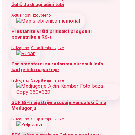
želiš da drugi učini tebi
Aktuelnosti
,
Izdvojeno
Prestanite vršiti pritisak i progoniti
povratnike u RS-u
Izdvojeno
,
Saopštenja i izjave
Parlamentarci su rudarima okrenuli leđa
kad je bilo najvažnije
Izdvojeno
,
Saopštenja i izjave
SDP BiH najoštrije osuđuje vandalski čin u
Međugorju
Izdvojeno
,
Saopštenja i izjave
SDA jučer glasala za Zakon o postupku