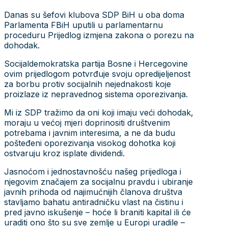
Danas su šefovi klubova SDP BiH u oba doma
Parlamenta FBiH uputili u parlamentarnu
proceduru Prijedlog izmjena zakona o porezu na
dohodak.
Socijaldemokratska partija Bosne i Hercegovine
ovim prijedlogom potvrđuje svoju opredijeljenost
za borbu protiv socijalnih nejednakosti koje
proizlaze iz nepravednog sistema oporezivanja.
Mi iz SDP tražimo da oni koji imaju veći dohodak,
moraju u većoj mjeri doprinositi društvenim
potrebama i javnim interesima, a ne da budu
pošteđeni oporezivanja visokog dohotka koji
ostvaruju kroz isplate dividendi.
Jasnoćom i jednostavnošću našeg prijedloga i
njegovim značajem za socijalnu pravdu i ubiranje
javnih prihoda od najimućnijih članova društva
stavljamo bahatu antiradničku vlast na čistinu i
pred javno iskušenje – hoće li braniti kapital ili će
uraditi ono što su sve zemlje u Europi uradile –