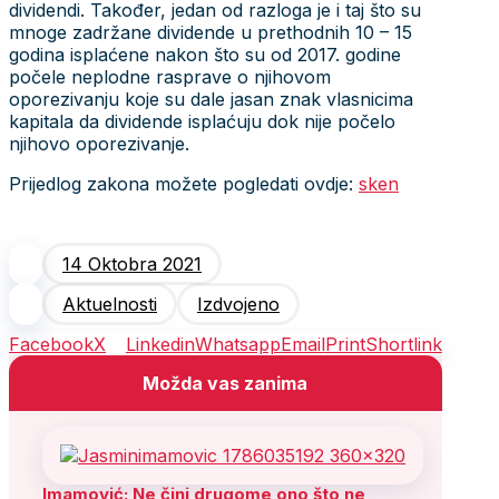
dividendi. Također, jedan od razloga je i taj što su
mnoge zadržane dividende u prethodnih 10 – 15
godina isplaćene nakon što su od 2017. godine
počele neplodne rasprave o njihovom
oporezivanju koje su dale jasan znak vlasnicima
kapitala da dividende isplaćuju dok nije počelo
njihovo oporezivanje.
Prijedlog zakona možete pogledati ovdje:
sken
14 Oktobra 2021
Aktuelnosti
Izdvojeno
Facebook
X
Linkedin
Whatsapp
Email
Print
Shortlink
Možda vas zanima
Imamović: Ne čini drugome ono što ne