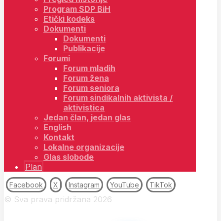
Program SDP BiH
Etički kodeks
Dokumenti
Dokumenti
Publikacije
Forumi
Forum mladih
Forum žena
Forum seniora
Forum sindikalnih aktivista /
aktivistica
Jedan član, jedan glas
English
Kontakt
Lokalne organizacije
Glas slobode
Plan
Facebook
X
Instagram
YouTube
TikTok
© Sva prava pridržana 2026