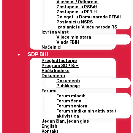
Vijećnici / Odbornici
Zastupnici u PSBiH
Zastupnici u PFBiH
Delegati u Domu naroda PFBiH
Poslanici u NSRS
Izaslanici u Vijeću naroda RS
Izvršna vlast
Vijeće ministara
Vlada FBiH
Načelnici
SDP BiH
Pregled historije
Program SDP BiH
Etički kodeks
Dokumenti
Dokumenti
Publikacije
Forumi
Forum mladih
Forum žena
Forum seniora
Forum sindikalnih aktivista /
aktivistica
Jedan član, jedan glas
English
Kontakt