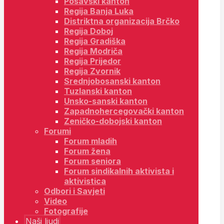
Posavski kanton
Regija Banja Luka
Distriktna organizacija Brčko
Regija Doboj
Regija Gradiška
Regija Modriča
Regija Prijedor
Regija Zvornik
Srednjobosanski kanton
Tuzlanski kanton
Unsko-sanski kanton
Zapadnohercegovački kanton
Zeničko-dobojski kanton
Forumi
Forum mladih
Forum žena
Forum seniora
Forum sindikalnih aktivista i
aktivistica
Odbori i Savjeti
Video
Fotografije
Naši ljudi