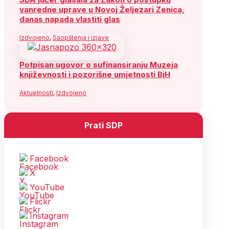
vanredne uprave u Novoj Željezari Zenica,
danas napada vlastiti glas
Izdvojeno
,
Saopštenja i izjave
Potpisan ugovor o sufinansiranju Muzeja
književnosti i pozorišne umjetnosti BiH
Aktuelnosti
,
Izdvojeno
Prati SDP
Facebook
X
YouTube
Flickr
Instagram