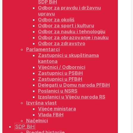
SDP BiH
Odbor za pravdu i državnu
upravu
Odbor za okoliš
Odbor za sport i kulturu
Odbor za nauku i tehnologiju
Odbor za obrazovanje i nauku
Odbor za zdravstvo
Parlamentarci
Zastupnici u skupštinama
kantona
Vijećnici / Odbornici
Zastupnici u PSBiH
Zastupnici u PFBiH
Delegati u Domu naroda PFBiH
Poslanici u NSRS
Izaslanici u Vijeću naroda RS
Izvršna vlast
Vijeće ministara
Vlada FBiH
Načelnici
SDP BiH
Pregled historije