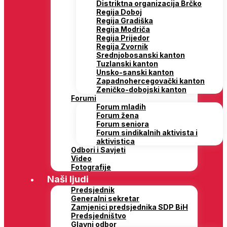
Distriktna organizacija Brčko
Regija Doboj
Regija Gradiška
Regija Modriča
Regija Prijedor
Regija Zvornik
Srednjobosanski kanton
Tuzlanski kanton
Unsko-sanski kanton
Zapadnohercegovački kanton
Zeničko-dobojski kanton
Forumi
Forum mladih
Forum žena
Forum seniora
Forum sindikalnih aktivista i
aktivistica
Odbori i Savjeti
Video
Fotografije
Naši ljudi
Predsjednik
Generalni sekretar
Zamjenici predsjednika SDP BiH
Predsjedništvo
Glavni odbor