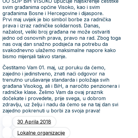
OO SDP BiH VISOKO upućuje najiskrenije čestitke
svim građanima općine Visoko, kao i svim
građanima Bosne i Hercegovine i dijaspore.
Prvi maj uvijek je bio simbol borbe za radnička
prava i izraz radničke solidarnosti. Danas,
nažalost, veliki broj građana ne može ostvariti
jedno od osnovnih prava, pravo na rad. Zbog toga
nas ovaj dan snažno podsjeća na potrebu da
svakodnevno ulažemo maksimalne napore kako
bismo mijenjali takvo stanje.
Čestitamo Vam 01. maj, uz poruku da ćemo,
zajedno i jedinstveno, znati naći odgovor na
trenutno urušavanje standarda i položaja svih
građana Visokog, ali i BiH, a naročito penzionera i
radničke klase. Želimo Vam da ovaj praznik
dočekate i provedete, prije svega, u dobrom
zdravlju, uz želju i nadu da ćemo se na taj dan svi
zajedno pokrenuti u borbi za svoja prava!
30 Aprila 2018
Lokalne organizacije