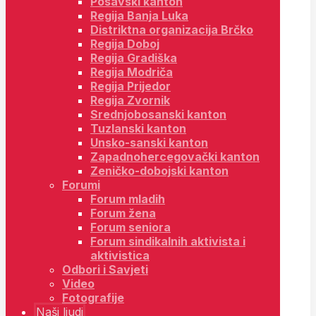
Posavski kanton
Regija Banja Luka
Distriktna organizacija Brčko
Regija Doboj
Regija Gradiška
Regija Modriča
Regija Prijedor
Regija Zvornik
Srednjobosanski kanton
Tuzlanski kanton
Unsko-sanski kanton
Zapadnohercegovački kanton
Zeničko-dobojski kanton
Forumi
Forum mladih
Forum žena
Forum seniora
Forum sindikalnih aktivista i
aktivistica
Odbori i Savjeti
Video
Fotografije
Naši ljudi