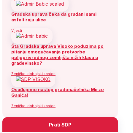
Gradska uprava čeka da građani sami
asfaltiraju ulice
Vijesti
Šta Gradska uprava Visoko poduzima po
pitanju omogućavanja pretvorbe
poljoprivrednog zemljišta nižih klasa u
građevinsko?
Zeničko-dobojski kanton
Osuđujemo nastup gradonačelnika Mirze
Ganića!
Zeničko-dobojski kanton
Prati SDP