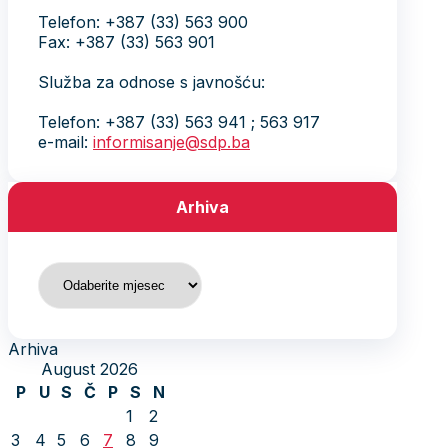
Telefon: +387 (33) 563 900
Fax: +387 (33) 563 901
Služba za odnose s javnošću:
Telefon: +387 (33) 563 941 ; 563 917
e-mail:
informisanje@sdp.ba
Arhiva
Arhiva
Arhiva
August 2026
P
U
S
Č
P
S
N
1
2
3
4
5
6
7
8
9