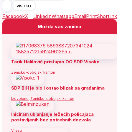
visoko
Facebook
X
Linkedin
Whatsapp
Email
Print
Shortlink
Možda vas zanima
Tarik Halilović pristupio OO SDP Visoko
Zeničko-dobojski kanton
SDP BiH je bio i ostao blizak sa građanima
Izdvojeno
,
Zeničko-dobojski kanton
Iniciram uklanjanje ležećih policajaca
postavljenih bez potrebnih dozvola
Vijesti