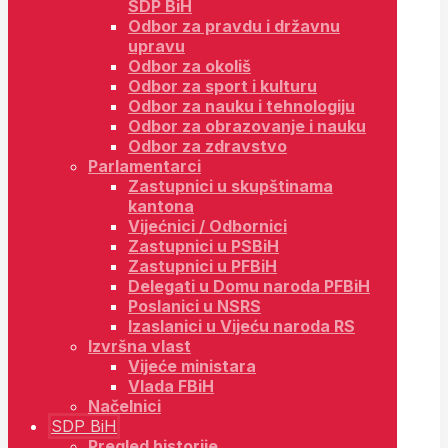
SDP BiH
Odbor za pravdu i državnu
upravu
Odbor za okoliš
Odbor za sport i kulturu
Odbor za nauku i tehnologiju
Odbor za obrazovanje i nauku
Odbor za zdravstvo
Parlamentarci
Zastupnici u skupštinama
kantona
Vijećnici / Odbornici
Zastupnici u PSBiH
Zastupnici u PFBiH
Delegati u Domu naroda PFBiH
Poslanici u NSRS
Izaslanici u Vijeću naroda RS
Izvršna vlast
Vijeće ministara
Vlada FBiH
Načelnici
SDP BiH
Pregled historije