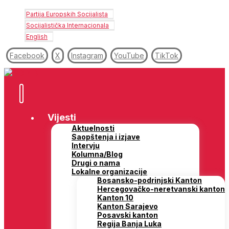
Partija Europskih Socijalista
Socijalistička Internacionala
English
Facebook
X
Instagram
YouTube
TikTok
Vijesti
Aktuelnosti
Saopštenja i izjave
Intervju
Kolumna/Blog
Drugi o nama
Lokalne organizacije
Bosansko-podrinjski Kanton
Hercegovačko-neretvanski kanton
Kanton 10
Kanton Sarajevo
Posavski kanton
Regija Banja Luka