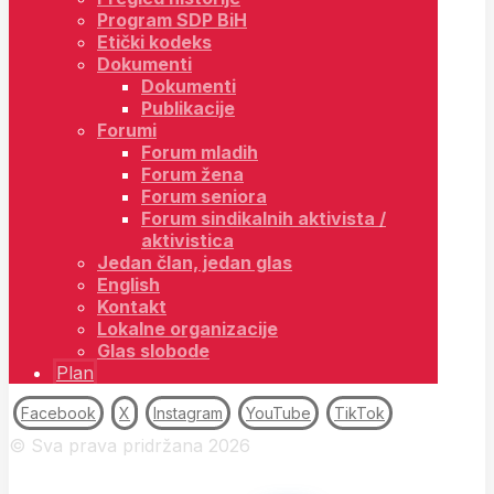
Program SDP BiH
Etički kodeks
Dokumenti
Dokumenti
Publikacije
Forumi
Forum mladih
Forum žena
Forum seniora
Forum sindikalnih aktivista /
aktivistica
Jedan član, jedan glas
English
Kontakt
Lokalne organizacije
Glas slobode
Plan
Facebook
X
Instagram
YouTube
TikTok
© Sva prava pridržana 2026