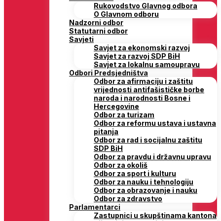
Rukovodstvo Glavnog odbora
O Glavnom odboru
Nadzorni odbor
Statutarni odbor
Savjeti
Savjet za ekonomski razvoj
Savjet za razvoj SDP BiH
Savjet za lokalnu samoupravu
Odbori Predsjedništva
Odbor za afirmaciju i zaštitu
vrijednosti antifašističke borbe
naroda i narodnosti Bosne i
Hercegovine
Odbor za turizam
Odbor za reformu ustava i ustavna
pitanja
Odbor za rad i socijalnu zaštitu
SDP BiH
Odbor za pravdu i državnu upravu
Odbor za okoliš
Odbor za sport i kulturu
Odbor za nauku i tehnologiju
Odbor za obrazovanje i nauku
Odbor za zdravstvo
Parlamentarci
Zastupnici u skupštinama kantona