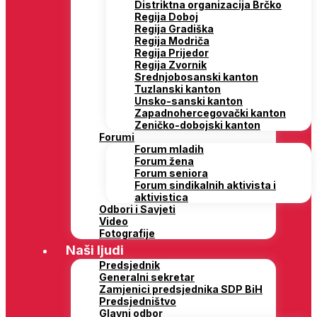
Distriktna organizacija Brčko
Regija Doboj
Regija Gradiška
Regija Modriča
Regija Prijedor
Regija Zvornik
Srednjobosanski kanton
Tuzlanski kanton
Unsko-sanski kanton
Zapadnohercegovački kanton
Zeničko-dobojski kanton
Forumi
Forum mladih
Forum žena
Forum seniora
Forum sindikalnih aktivista i
aktivistica
Odbori i Savjeti
Video
Fotografije
Naši ljudi
Predsjednik
Generalni sekretar
Zamjenici predsjednika SDP BiH
Predsjedništvo
Glavni odbor