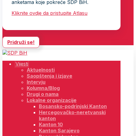
anketama koje pokreće SDP BiH.
Kliknite ovdje da pristupite Atlasu
Pridruži se!
Vijesti
Aktuelnosti
Saopštenja i izjave
Intervju
Kolumna/Blog
Drugi o nama
Lokalne organizacije
Bosansko-podrinjski Kanton
Hercegovačko-neretvanski
kanton
Kanton 10
Kanton Sarajevo