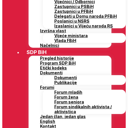
Vijećnici / Odbornici
Zastupnici u PSBiH
Zastupnici u PFBiH
Delegati u Domu naroda PFBiH
Poslanici u NSRS
Izaslanici u Vijeću naroda RS
Izvršna vlast
Vijeće ministara
Vlada FBiH
Načelnici
SDP BiH
Pregled historije
Program SDP BiH
Etički kodeks
Dokumenti
Dokumenti
Publikacije
Forumi
Forum mladih
Forum žena
Forum seniora
Forum sindikalnih aktivista /
aktivistica
Jedan član, jedan glas
English
Kontakt