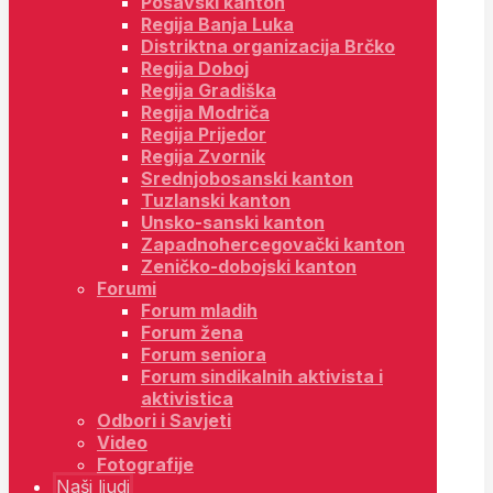
Posavski kanton
Regija Banja Luka
Distriktna organizacija Brčko
Regija Doboj
Regija Gradiška
Regija Modriča
Regija Prijedor
Regija Zvornik
Srednjobosanski kanton
Tuzlanski kanton
Unsko-sanski kanton
Zapadnohercegovački kanton
Zeničko-dobojski kanton
Forumi
Forum mladih
Forum žena
Forum seniora
Forum sindikalnih aktivista i
aktivistica
Odbori i Savjeti
Video
Fotografije
Naši ljudi