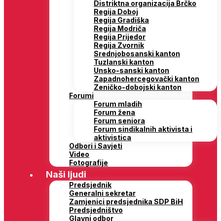
Distriktna organizacija Brčko
Regija Doboj
Regija Gradiška
Regija Modriča
Regija Prijedor
Regija Zvornik
Srednjobosanski kanton
Tuzlanski kanton
Unsko-sanski kanton
Zapadnohercegovački kanton
Zeničko-dobojski kanton
Forumi
Forum mladih
Forum žena
Forum seniora
Forum sindikalnih aktivista i
aktivistica
Odbori i Savjeti
Video
Fotografije
Naši ljudi
Predsjednik
Generalni sekretar
Zamjenici predsjednika SDP BiH
Predsjedništvo
Glavni odbor