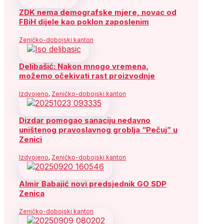
ZDK nema demografske mjere, novac od
FBiH dijele kao poklon zaposlenim
Zeničko-dobojski kanton
Delibašić: Nakon mnogo vremena,
možemo očekivati rast proizvodnje
Izdvojeno
,
Zeničko-dobojski kanton
Dizdar pomogao sanaciju nedavno
uništenog pravoslavnog groblja “Pečuj” u
Zenici
Izdvojeno
,
Zeničko-dobojski kanton
Almir Babajić novi predsjednik GO SDP
Zenica
Zeničko-dobojski kanton