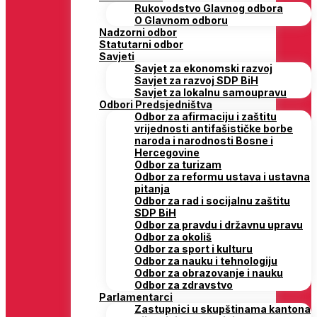
Rukovodstvo Glavnog odbora
O Glavnom odboru
Nadzorni odbor
Statutarni odbor
Savjeti
Savjet za ekonomski razvoj
Savjet za razvoj SDP BiH
Savjet za lokalnu samoupravu
Odbori Predsjedništva
Odbor za afirmaciju i zaštitu
vrijednosti antifašističke borbe
naroda i narodnosti Bosne i
Hercegovine
Odbor za turizam
Odbor za reformu ustava i ustavna
pitanja
Odbor za rad i socijalnu zaštitu
SDP BiH
Odbor za pravdu i državnu upravu
Odbor za okoliš
Odbor za sport i kulturu
Odbor za nauku i tehnologiju
Odbor za obrazovanje i nauku
Odbor za zdravstvo
Parlamentarci
Zastupnici u skupštinama kantona