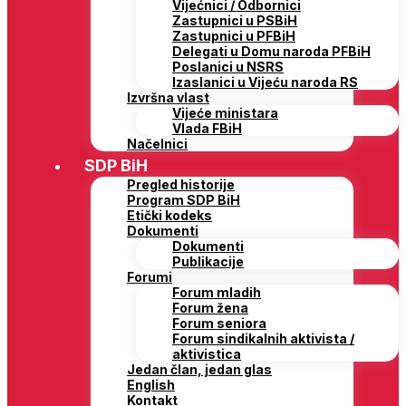
Vijećnici / Odbornici
Zastupnici u PSBiH
Zastupnici u PFBiH
Delegati u Domu naroda PFBiH
Poslanici u NSRS
Izaslanici u Vijeću naroda RS
Izvršna vlast
Vijeće ministara
Vlada FBiH
Načelnici
SDP BiH
Pregled historije
Program SDP BiH
Etički kodeks
Dokumenti
Dokumenti
Publikacije
Forumi
Forum mladih
Forum žena
Forum seniora
Forum sindikalnih aktivista /
aktivistica
Jedan član, jedan glas
English
Kontakt