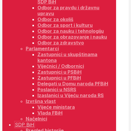
SDP BiH
Odbor za pravdu i državnu
upravu
Odbor za okoliš
Odbor za sport i kulturu
Odbor za nauku i tehnologiju
Odbor za obrazovanje i nauku
Odbor za zdravstvo
Parlamentarci
Zastupnici u skupštinama
kantona
Vijećnici / Odbornici
Zastupnici u PSBiH
Zastupnici u PFBiH
Delegati u Domu naroda PFBiH
Poslanici u NSRS
Izaslanici u Vijeću naroda RS
Izvršna vlast
Vijeće ministara
Vlada FBiH
Načelnici
SDP BiH
Pregled historije