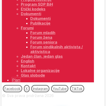
Program SDP BiH
Etički kodeks
Dokumenti
Dokumenti
Publikacije
Forumi
Forum mladih
Forum žena
Forum seniora
Forum sindikalnih aktivista /
aktivistica
Jedan član, jedan glas
English
Kontakt
Lokalne organizacije
Glas slobode
Plan
Facebook
X
Instagram
YouTube
TikTok
© Sva prava pridržana 2026