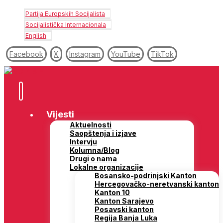
Partija Europskih Socijalista
Socijalistička Internacionala
English
Facebook
X
Instagram
YouTube
TikTok
Vijesti
Aktuelnosti
Saopštenja i izjave
Intervju
Kolumna/Blog
Drugi o nama
Lokalne organizacije
Bosansko-podrinjski Kanton
Hercegovačko-neretvanski kanton
Kanton 10
Kanton Sarajevo
Posavski kanton
Regija Banja Luka