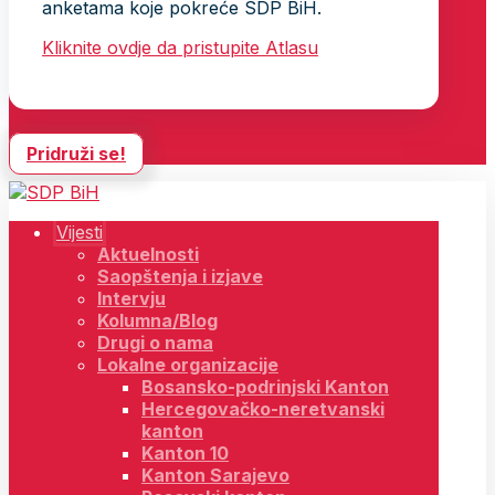
anketama koje pokreće SDP BiH.
Kliknite ovdje da pristupite Atlasu
Pridruži se!
Vijesti
Aktuelnosti
Saopštenja i izjave
Intervju
Kolumna/Blog
Drugi o nama
Lokalne organizacije
Bosansko-podrinjski Kanton
Hercegovačko-neretvanski
kanton
Kanton 10
Kanton Sarajevo