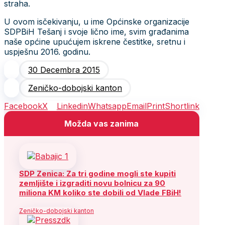
straha.
U ovom isčekivanju, u ime Općinske organizacije
SDPBiH Tešanj i svoje lično ime, svim građanima
naše općine upućujem iskrene čestitke, sretnu i
uspješnu 2016. godinu.
30 Decembra 2015
Zeničko-dobojski kanton
Facebook
X
Linkedin
Whatsapp
Email
Print
Shortlink
Možda vas zanima
SDP Zenica: Za tri godine mogli ste kupiti
zemljište i izgraditi novu bolnicu za 90
miliona KM koliko ste dobili od Vlade FBiH!
Zeničko-dobojski kanton