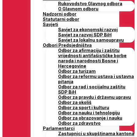
Rukovodstvo Glavnog odbora
O Glavnom odboru
Nadzorni odbor
Statutarni odbor
Savjeti
Savjet za ekonomski razvoj
Savjet za razvoj SDP BiH
Savjet za lokalnu samoupravu
Odbori Predsjedništva
Odbor za afirmaciju i zaštitu
vrijednosti antifašističke borbe
naroda i narodnosti Bosne i
Hercegovine
Odbor za turizam
Odbor za reformu ustava i ustavna
pitanja
Odbor za rad i socijalnu zaštitu
SDP BiH
Odbor za pravdu i državnu upravu
Odbor za okoliš
Odbor za sport i kulturu
Odbor za nauku i tehnologiju
Odbor za obrazovanje i nauku
Odbor za zdravstvo
Parlamentarci
Zastupnici u skupštinama kantona