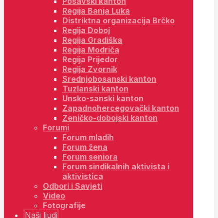
Posavski kanton
Regija Banja Luka
Distriktna organizacija Brčko
Regija Doboj
Regija Gradiška
Regija Modriča
Regija Prijedor
Regija Zvornik
Srednjobosanski kanton
Tuzlanski kanton
Unsko-sanski kanton
Zapadnohercegovački kanton
Zeničko-dobojski kanton
Forumi
Forum mladih
Forum žena
Forum seniora
Forum sindikalnih aktivista i
aktivistica
Odbori i Savjeti
Video
Fotografije
Naši ljudi