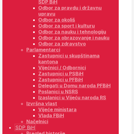
SDP BiH
Odbor za pravdu i državnu
upravu
Odbor za okoliš
Odbor za sport i kulturu
Odbor za nauku i tehnologiju
Odbor za obrazovanje i nauku
Odbor za zdravstvo
Parlamentarci
Zastupnici u skupštinama
kantona
Vijećnici / Odbornici
Zastupnici u PSBiH
Zastupnici u PFBiH
Delegati u Domu naroda PFBiH
Poslanici u NSRS
Izaslanici u Vijeću naroda RS
Izvršna vlast
Vijeće ministara
Vlada FBiH
Načelnici
SDP BiH
Pregled historije