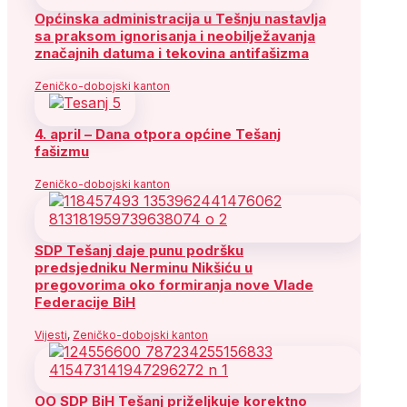
Općinska administracija u Tešnju nastavlja
sa praksom ignorisanja i neobilježavanja
značajnih datuma i tekovina antifašizma
Zeničko-dobojski kanton
4. april – Dana otpora općine Tešanj
fašizmu
Zeničko-dobojski kanton
SDP Tešanj daje punu podršku
predsjedniku Nerminu Nikšiću u
pregovorima oko formiranja nove Vlade
Federacije BiH
Vijesti
,
Zeničko-dobojski kanton
OO SDP BiH Tešanj priželjkuje korektno