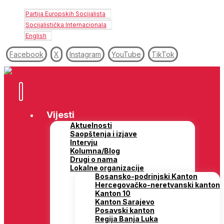
Partija Europskih Socijalista
Socijalistička Internacionala
English
Facebook
X
Instagram
YouTube
TikTok
Vijesti
Aktuelnosti
Saopštenja i izjave
Intervju
Kolumna/Blog
Drugi o nama
Lokalne organizacije
Bosansko-podrinjski Kanton
Hercegovačko-neretvanski kanton
Kanton 10
Kanton Sarajevo
Posavski kanton
Regija Banja Luka