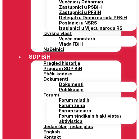
Vijećnici / Odbornici
Zastupnici u PSBiH
Zastupnici u PFBiH
Delegati u Domu naroda PFBiH
Poslanici u NSRS
Izaslanici u Vijeću naroda RS
Izvršna vlast
Vijeće ministara
Vlada FBiH
Načelnici
SDP BiH
Pregled historije
Program SDP BiH
Etički kodeks
Dokumenti
Dokumenti
Publikacije
Forumi
Forum mladih
Forum žena
Forum seniora
Forum sindikalnih aktivista /
aktivistica
Jedan član, jedan glas
English
Kontakt