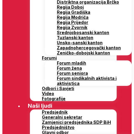
Distriktna organizacija Brčko
Regija Doboj
Regija Gradiška
Regija Modriča
Regija Prijedor
Regija Zvornik
Srednjobosanski kanton
Tuzlanski kanton
Unsko-sanski kanton
Zapadnohercegovački kanton
Zeničko-dobojski kanton
Forumi
Forum mladih
Forum žena
Forum seniora
Forum sindikalnih aktivista i
aktivistica
Odbori i Savjeti
Video
Fotografije
Naši ljudi
Predsjednik
Generalni sekretar
Zamjenici predsjednika SDP BiH
Predsjedništvo
Glavni odbor