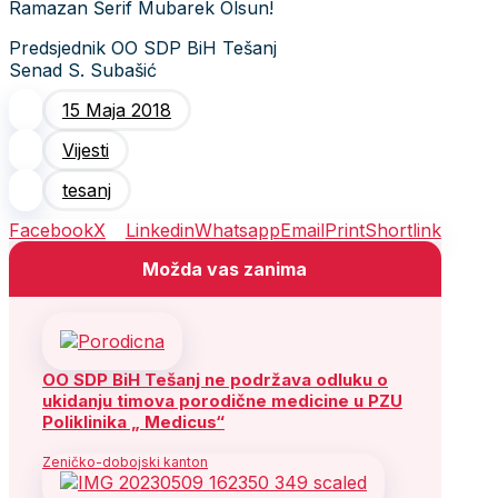
Ramazan Šerif Mubarek Olsun!
Predsjednik OO SDP BiH Tešanj
Senad S. Subašić
15 Maja 2018
Vijesti
tesanj
Facebook
X
Linkedin
Whatsapp
Email
Print
Shortlink
Možda vas zanima
OO SDP BiH Tešanj ne podržava odluku o
ukidanju timova porodične medicine u PZU
Poliklinika „ Medicus“
Zeničko-dobojski kanton