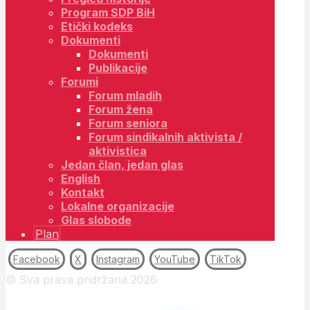
Program SDP BiH
Etički kodeks
Dokumenti
Dokumenti
Publikacije
Forumi
Forum mladih
Forum žena
Forum seniora
Forum sindikalnih aktivista /
aktivistica
Jedan član, jedan glas
English
Kontakt
Lokalne organizacije
Glas slobode
Plan
Facebook
X
Instagram
YouTube
TikTok
© Sva prava pridržana 2026