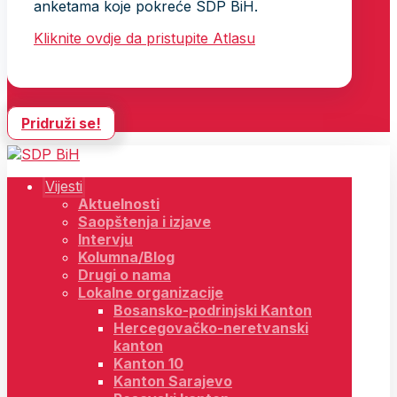
anketama koje pokreće SDP BiH.
Kliknite ovdje da pristupite Atlasu
Pridruži se!
Vijesti
Aktuelnosti
Saopštenja i izjave
Intervju
Kolumna/Blog
Drugi o nama
Lokalne organizacije
Bosansko-podrinjski Kanton
Hercegovačko-neretvanski
kanton
Kanton 10
Kanton Sarajevo