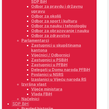
SDP BiH
Odbor za pravdu i državnu
upravu
Odbor za okoliš
Odbor za sport i kulturu
Odbor za nauku i tehnologiju
Odbor za obrazovanje i nauku
Odbor za zdravstvo
Parlamentarci
Zastupnici u skupštinama
kantona
Vijećnici / Odbornici
Zastupnici u PSBiH
Zastupnici u PFBiH
Delegati u Domu naroda PFBiH
Poslanici u NSRS
Izaslanici u Vijeću naroda RS
Izvršna vlast
Vijeće ministara
Vlada FBiH
Načelnici
SDP BiH
Pregled historije