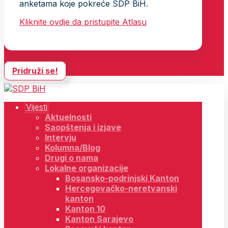
anketama koje pokreće SDP BiH.
Kliknite ovdje da pristupite Atlasu
Pridruži se!
Vijesti
Aktuelnosti
Saopštenja i izjave
Intervju
Kolumna/Blog
Drugi o nama
Lokalne organizacije
Bosansko-podrinjski Kanton
Hercegovačko-neretvanski
kanton
Kanton 10
Kanton Sarajevo