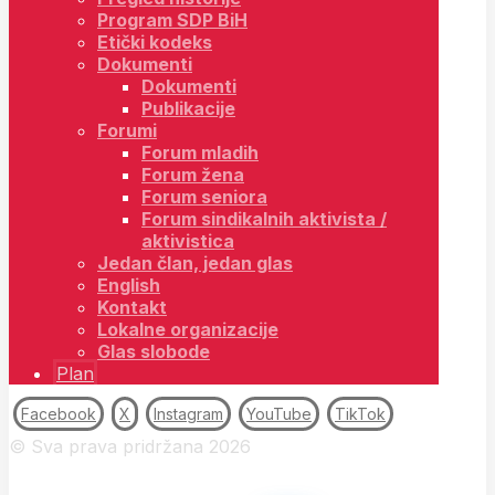
Program SDP BiH
Etički kodeks
Dokumenti
Dokumenti
Publikacije
Forumi
Forum mladih
Forum žena
Forum seniora
Forum sindikalnih aktivista /
aktivistica
Jedan član, jedan glas
English
Kontakt
Lokalne organizacije
Glas slobode
Plan
Facebook
X
Instagram
YouTube
TikTok
© Sva prava pridržana 2026