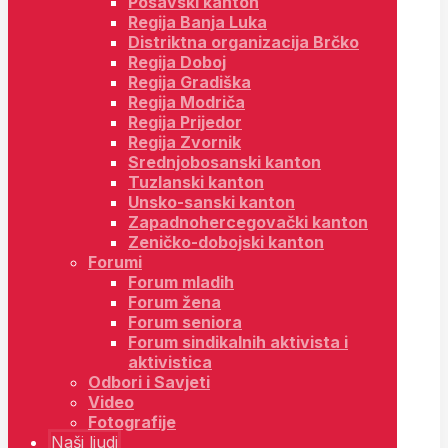
Posavski kanton
Regija Banja Luka
Distriktna organizacija Brčko
Regija Doboj
Regija Gradiška
Regija Modriča
Regija Prijedor
Regija Zvornik
Srednjobosanski kanton
Tuzlanski kanton
Unsko-sanski kanton
Zapadnohercegovački kanton
Zeničko-dobojski kanton
Forumi
Forum mladih
Forum žena
Forum seniora
Forum sindikalnih aktivista i
aktivistica
Odbori i Savjeti
Video
Fotografije
Naši ljudi