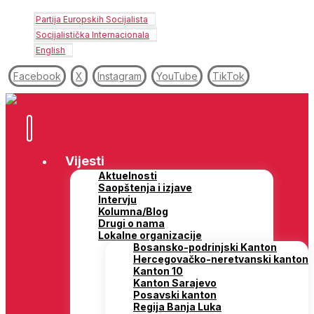
Partija Europskih Socijalista
Socijalistička Internacionala
English
Facebook
X
Instagram
YouTube
TikTok
Vijesti
Aktuelnosti
Saopštenja i izjave
Intervju
Kolumna/Blog
Drugi o nama
Lokalne organizacije
Bosansko-podrinjski Kanton
Hercegovačko-neretvanski kanton
Kanton 10
Kanton Sarajevo
Posavski kanton
Regija Banja Luka