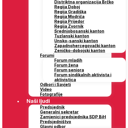
Distriktna organizacija Brčko
Regija Doboj
Regija Gradiška
Regija Modriča
Regija Prijedor
Regija Zvornik
Srednjobosanski kanton
Tuzlanski kanton
Unsko-sanski kanton
Zapadnohercegovački kanton
Zeničko-dobojski kanton
Forumi
Forum mladih
Forum žena
Forum seniora
Forum sindikalnih aktivista i
aktivistica
Odbori i Savjeti
Video
Fotografije
Naši ljudi
Predsjednik
Generalni sekretar
Zamjenici predsjednika SDP BiH
Predsjedništvo
Glavni odbor