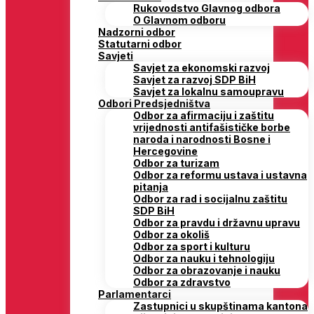
Rukovodstvo Glavnog odbora
O Glavnom odboru
Nadzorni odbor
Statutarni odbor
Savjeti
Savjet za ekonomski razvoj
Savjet za razvoj SDP BiH
Savjet za lokalnu samoupravu
Odbori Predsjedništva
Odbor za afirmaciju i zaštitu
vrijednosti antifašističke borbe
naroda i narodnosti Bosne i
Hercegovine
Odbor za turizam
Odbor za reformu ustava i ustavna
pitanja
Odbor za rad i socijalnu zaštitu
SDP BiH
Odbor za pravdu i državnu upravu
Odbor za okoliš
Odbor za sport i kulturu
Odbor za nauku i tehnologiju
Odbor za obrazovanje i nauku
Odbor za zdravstvo
Parlamentarci
Zastupnici u skupštinama kantona