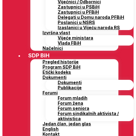
Vijećnici / Odbornici
Zastupnici u PSBiH
Zastupnici u PFBiH
Delegati u Domu naroda PFBiH
Poslanici u NSRS
Izaslanici u Vijeću naroda RS
Izvršna vlast
Vijeće ministara
Vlada FBiH
Načelnici
SDP BiH
Pregled historije
Program SDP BiH
Etički kodeks
Dokumenti
Dokumenti
Publikacije
Forumi
Forum mladih
Forum žena
Forum seniora
Forum sindikalnih aktivista /
aktivistica
Jedan član, jedan glas
English
Kontakt