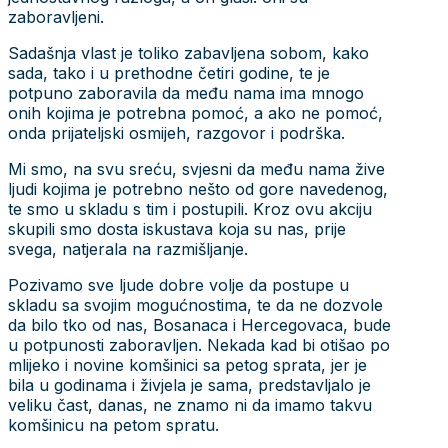
zaboravljeni.
Sadašnja vlast je toliko zabavljena sobom, kako
sada, tako i u prethodne četiri godine, te je
potpuno zaboravila da među nama ima mnogo
onih kojima je potrebna pomoć, a ako ne pomoć,
onda prijateljski osmijeh, razgovor i podrška.
Mi smo, na svu sreću, svjesni da među nama žive
ljudi kojima je potrebno nešto od gore navedenog,
te smo u skladu s tim i postupili. Kroz ovu akciju
skupili smo dosta iskustava koja su nas, prije
svega, natjerala na razmišljanje.
Pozivamo sve ljude dobre volje da postupe u
skladu sa svojim mogućnostima, te da ne dozvole
da bilo tko od nas, Bosanaca i Hercegovaca, bude
u potpunosti zaboravljen. Nekada kad bi otišao po
mlijeko i novine komšinici sa petog sprata, jer je
bila u godinama i živjela je sama, predstavljalo je
veliku čast, danas, ne znamo ni da imamo takvu
komšinicu na petom spratu.