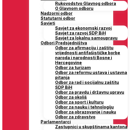
Rukovodstvo Glavnog odbora
O Glavnom odboru
Nadzorni odbor
Statutarni odbor
Savjeti
Savjet za ekonomski razvoj
Savjet za razvoj SDP BiH
Savjet za lokalnu samoupravu
Odbori Predsjedništva
Odbor za afirmaciju i zaštitu
vrijednosti antifašističke borbe
naroda i narodnosti Bosne i
Hercegovine
Odbor za turizam
Odbor za reformu ustava i ustavna
pitanja
Odbor za rad i socijalnu zaštitu
SDP BiH
Odbor za pravdu i državnu upravu
Odbor za okoliš
Odbor za sport i kulturu
Odbor za nauku i tehnologiju
Odbor za obrazovanje i nauku
Odbor za zdravstvo
Parlamentarci
Zastupnici u skupštinama kantona