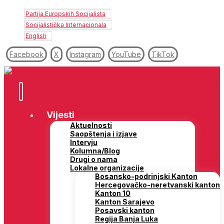
Partija Europskih Socijalista
Socijalistička Internacionala
English
Facebook
X
Instagram
YouTube
TikTok
Vijesti
Aktuelnosti
Saopštenja i izjave
Intervju
Kolumna/Blog
Drugi o nama
Lokalne organizacije
Bosansko-podrinjski Kanton
Hercegovačko-neretvanski kanton
Kanton 10
Kanton Sarajevo
Posavski kanton
Regija Banja Luka