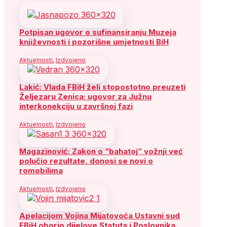
Potpisan ugovor o sufinansiranju Muzeja
književnosti i pozorišne umjetnosti BiH
Aktuelnosti
,
Izdvojeno
Lakić: Vlada FBiH želi stopostotno preuzeti
Željezaru Zenica; ugovor za Južnu
interkonekciju u završnoj fazi
Aktuelnosti
,
Izdvojeno
Magazinović: Zakon o “bahatoj” vožnji već
polučio rezultate, donosi se novi o
romobilima
Aktuelnosti
,
Izdvojeno
Apelacijom Vojina Mijatovoća Ustavni sud
FBiH oborio dijelove Statuta i Poslovnika