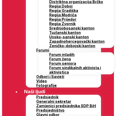
Distriktna organizacija Brčko
Regija Doboj
Regija Gradiška
Regija Modriča
Regija Prijedor
Regija Zvornik
Srednjobosanski kanton
Tuzlanski kanton
Unsko-sanski kanton
Zapadnohercegovački kanton
Zeničko-dobojski kanton
Forumi
Forum mladih
Forum žena
Forum seniora
Forum sindikalnih aktivista i
aktivistica
Odbori i Savjeti
Video
Fotografije
Naši ljudi
Predsjednik
Generalni sekretar
Zamjenici predsjednika SDP BiH
Predsjedništvo
Glavni odbor