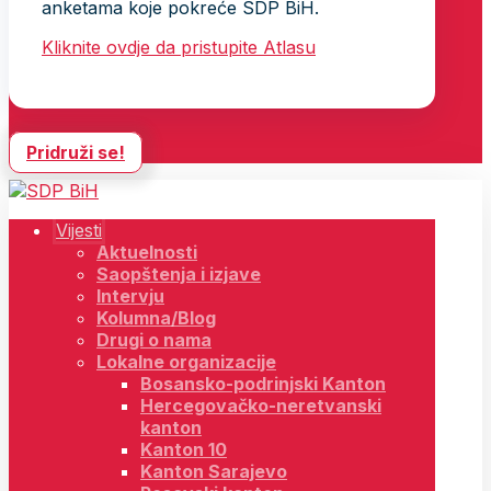
anketama koje pokreće SDP BiH.
Kliknite ovdje da pristupite Atlasu
Pridruži se!
Vijesti
Aktuelnosti
Saopštenja i izjave
Intervju
Kolumna/Blog
Drugi o nama
Lokalne organizacije
Bosansko-podrinjski Kanton
Hercegovačko-neretvanski
kanton
Kanton 10
Kanton Sarajevo