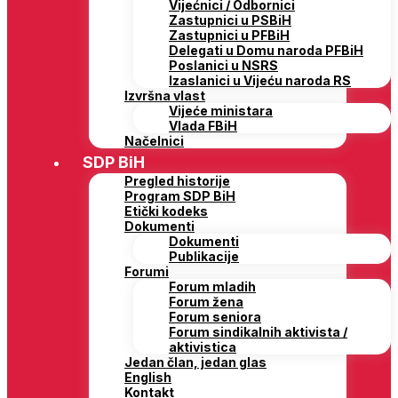
Vijećnici / Odbornici
Zastupnici u PSBiH
Zastupnici u PFBiH
Delegati u Domu naroda PFBiH
Poslanici u NSRS
Izaslanici u Vijeću naroda RS
Izvršna vlast
Vijeće ministara
Vlada FBiH
Načelnici
SDP BiH
Pregled historije
Program SDP BiH
Etički kodeks
Dokumenti
Dokumenti
Publikacije
Forumi
Forum mladih
Forum žena
Forum seniora
Forum sindikalnih aktivista /
aktivistica
Jedan član, jedan glas
English
Kontakt