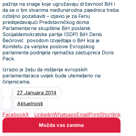
pažnja na snage koje ugrožavaju državnost BiH i
da se o tim stvarima međunarodna zajednica treba
ozbiljno pozabaviti – izjavio je za Fenu
predsjedavajući Predstavničkog doma
Parlamentarne skupštine BiH poslanik
Socijaldemokratske partije (SDP) BiH Denis
Bećirović povodom Izvještaja o BiH koji je
Komitetu za vanjske poslove Evropskog
parlamenta podnijela njemačka zastupnica Doris
Pack.
Izrazio je želju da mišljenje evropskih
parlamentaraca uvijek bude utemeljeno na
činjenicama.
27 Januara 2014
Aktuelnosti
Facebook
X
Linkedin
Whatsapp
Email
Print
Shortlink
Možda vas zanima