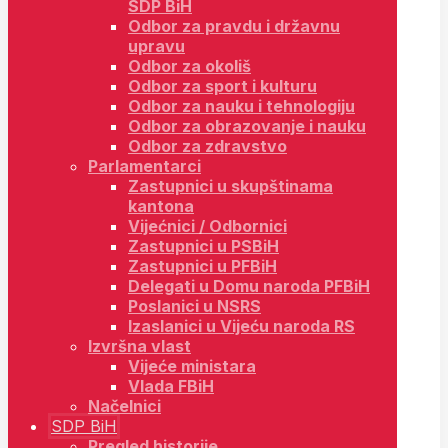
SDP BiH
Odbor za pravdu i državnu
upravu
Odbor za okoliš
Odbor za sport i kulturu
Odbor za nauku i tehnologiju
Odbor za obrazovanje i nauku
Odbor za zdravstvo
Parlamentarci
Zastupnici u skupštinama
kantona
Vijećnici / Odbornici
Zastupnici u PSBiH
Zastupnici u PFBiH
Delegati u Domu naroda PFBiH
Poslanici u NSRS
Izaslanici u Vijeću naroda RS
Izvršna vlast
Vijeće ministara
Vlada FBiH
Načelnici
SDP BiH
Pregled historije