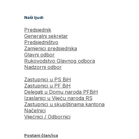
Naši ljudi
Predsjednik
Generalni sekretar
Predsjedništvo
Zamjenici predsjednika
Glavni odbor
Rukovodstvo Glavnog odbora
Nadzorni odbor
Zastupnici u PS BiH
Zastupnici u PF BiH
Delegati u Domu naroda PFBiH
Izaslanici u Vijeću naroda RS
Zastupnici u skupštinama kantona
Načelnici
Vijećnici / Odbornici
Postani član/ica