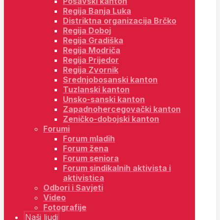
Posavski kanton
Regija Banja Luka
Distriktna organizacija Brčko
Regija Doboj
Regija Gradiška
Regija Modriča
Regija Prijedor
Regija Zvornik
Srednjobosanski kanton
Tuzlanski kanton
Unsko-sanski kanton
Zapadnohercegovački kanton
Zeničko-dobojski kanton
Forumi
Forum mladih
Forum žena
Forum seniora
Forum sindikalnih aktivista i
aktivistica
Odbori i Savjeti
Video
Fotografije
Naši ljudi