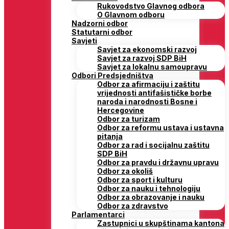
Rukovodstvo Glavnog odbora
O Glavnom odboru
Nadzorni odbor
Statutarni odbor
Savjeti
Savjet za ekonomski razvoj
Savjet za razvoj SDP BiH
Savjet za lokalnu samoupravu
Odbori Predsjedništva
Odbor za afirmaciju i zaštitu
vrijednosti antifašističke borbe
naroda i narodnosti Bosne i
Hercegovine
Odbor za turizam
Odbor za reformu ustava i ustavna
pitanja
Odbor za rad i socijalnu zaštitu
SDP BiH
Odbor za pravdu i državnu upravu
Odbor za okoliš
Odbor za sport i kulturu
Odbor za nauku i tehnologiju
Odbor za obrazovanje i nauku
Odbor za zdravstvo
Parlamentarci
Zastupnici u skupštinama kantona