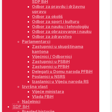
SDP BiH
Odbor za pravdu i državnu
upravu
Odbor za okoliš
Odbor za sport i kulturu
Odbor za nauku i tehnologiju
Odbor za obrazovanje i nauku
Odbor za zdravstvo
Parlamentarci
Zastupnici u skupštinama
kantona
Vijećnici / Odbornici
Zastupnici u PSBiH
Zastupnici u PFBiH
Delegati u Domu naroda PFBiH
Poslanici u NSRS
Izaslanici u Vijeću naroda RS
Izvršna vlast
Vijeće ministara
Vlada FBiH
Načelnici
SDP BiH
Pregled historije