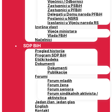
Vijećnici / Odbornici
Zastupnici u PSBiH
Zastupnici u PFBiH
Delegati u Domu naroda PFBiH
Poslanici u NSRS
Izaslanici u Vijeću naroda RS
Izvršna vlast
Vijeće ministara
Vlada FBiH
Načelnici
SDP BiH
Pregled historije
Program SDP BiH
Etički kodeks
Dokumenti
Dokumenti
Publikacije
Forumi
Forum mladih
Forum žena
Forum seniora
Forum sindikalnih aktivista /
aktivistica
Jedan član, jedan glas
English
Kontakt