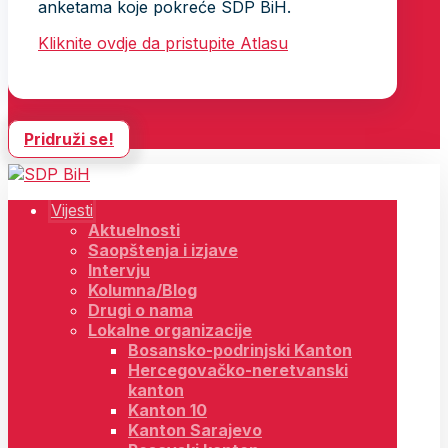
anketama koje pokreće SDP BiH.
Kliknite ovdje da pristupite Atlasu
Pridruži se!
Vijesti
Aktuelnosti
Saopštenja i izjave
Intervju
Kolumna/Blog
Drugi o nama
Lokalne organizacije
Bosansko-podrinjski Kanton
Hercegovačko-neretvanski
kanton
Kanton 10
Kanton Sarajevo