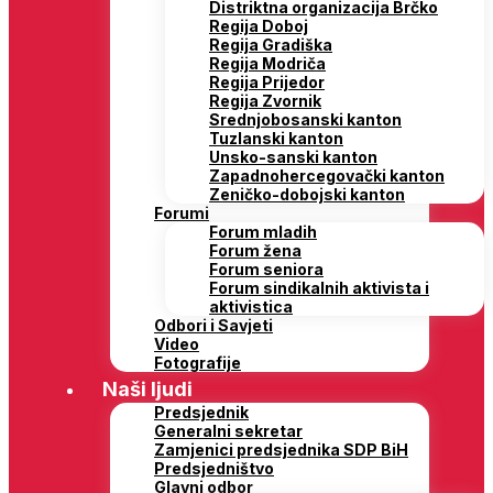
Distriktna organizacija Brčko
Regija Doboj
Regija Gradiška
Regija Modriča
Regija Prijedor
Regija Zvornik
Srednjobosanski kanton
Tuzlanski kanton
Unsko-sanski kanton
Zapadnohercegovački kanton
Zeničko-dobojski kanton
Forumi
Forum mladih
Forum žena
Forum seniora
Forum sindikalnih aktivista i
aktivistica
Odbori i Savjeti
Video
Fotografije
Naši ljudi
Predsjednik
Generalni sekretar
Zamjenici predsjednika SDP BiH
Predsjedništvo
Glavni odbor