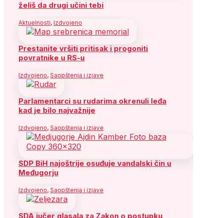
želiš da drugi učini tebi
Aktuelnosti
,
Izdvojeno
Prestanite vršiti pritisak i progoniti
povratnike u RS-u
Izdvojeno
,
Saopštenja i izjave
Parlamentarci su rudarima okrenuli leđa
kad je bilo najvažnije
Izdvojeno
,
Saopštenja i izjave
SDP BiH najoštrije osuđuje vandalski čin u
Međugorju
Izdvojeno
,
Saopštenja i izjave
SDA jučer glasala za Zakon o postupku