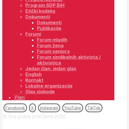
Program SDP BiH
Etički kodeks
Dokumenti
Dokumenti
Publikacije
Forumi
Forum mladih
Forum žena
Forum seniora
Forum sindikalnih aktivista /
aktivistica
Jedan član, jedan glas
English
Kontakt
Lokalne organizacije
Glas slobode
Plan
Facebook
X
Instagram
YouTube
TikTok
© Sva prava pridržana 2026