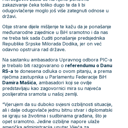
zakazivanje čeka toliko dugo te da li bi
odugovlačenje moglo još više zategnuti odnose u
državi.
Obje strane dijele mišljenje te kažu da je ponašanje
međunarodne zajednice u BiH sramotno i da nas
ne treba tek sada čuditi ponašanje predsjednika
Republike Srpske Milorada Dodika, jer on već
odavno opstruira rad države.
Na sastanku ambasadora Upravnog odbora PIC-a
je trebalo biti razgovarano o
referendumu o Danu
RS-a
te donesena odluka o ovom pitanju, a prema
riječima zastupnika u Parlamentu Federacije BiH
Damira Mašića
, ambasadori koji se ovdje
predstavljaju kao zagovornici mira su najveća
poslijeratna sramota u našoj zemlji.
“Vjerujem da su duboko svjesni ozbiljnosti situacije,
ali i dalje odugovlače jednu bitnu stvar i diplomatski
se igraju sa životima i sudbinama građana, što je
opet sramotno. Jedine ozbiljne napore ulaže
američka administracija unutar Vijeća za