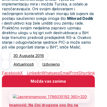
implementaciju mira i možda Turska, a ostalo je
razočaravajuće. Oni svojim djelovanjem i
nečinjenjem konkretnih stvari moraju biti svjesni da
postaju saučesnici svega onoga što
Milorad Dodik
i destruktivci koji žele uništiti ovu zemlju rade.
Praktično svojim nedjelima zapravo uzimaju
direktnu ulogu u toj igri svih destruktivaca u BiH
koje trenutno predvodi predsjednik RS-a. Ovakvo
stanje i odugovlačenje sjednice PIC-a može samo
još više pogoršati stanje u BiH”, ističe Mašić.
30 Augusta 2016
Aktuelnosti
Izdvojeno
Facebook
X
Linkedin
Whatsapp
Email
Print
Shortlink
Možda vas zanima
Imamović: Ne čini drugome ono što ne