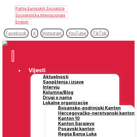
Partija Europskih Socijalista
Socijalistička Internacionala
English
Facebook
X
Instagram
YouTube
TikTok
Vijesti
Aktuelnosti
Saopštenja i izjave
Intervju
Kolumna/Blog
Drugi o nama
Lokalne organizacije
Bosansko-podrinjski Kanton
Hercegovačko-neretvanski kanton
Kanton 10
Kanton Sarajevo
Posavski kanton
Regija Banja Luka