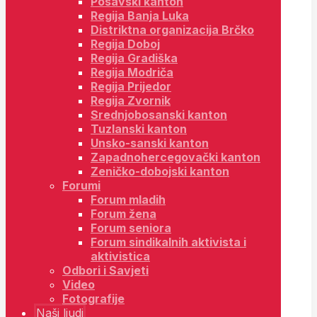
Posavski kanton
Regija Banja Luka
Distriktna organizacija Brčko
Regija Doboj
Regija Gradiška
Regija Modriča
Regija Prijedor
Regija Zvornik
Srednjobosanski kanton
Tuzlanski kanton
Unsko-sanski kanton
Zapadnohercegovački kanton
Zeničko-dobojski kanton
Forumi
Forum mladih
Forum žena
Forum seniora
Forum sindikalnih aktivista i
aktivistica
Odbori i Savjeti
Video
Fotografije
Naši ljudi