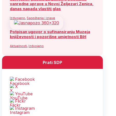
vanredne uprave u Novoj Željezari Zenica,
danas napada vlastiti glas
Izdvojeno
,
Saopštenja i izjave
Potpisan ugovor o sufinansiranju Muzeja
književnosti i pozorišne umjetnosti BiH
Aktuelnosti
,
Izdvojeno
Prati SDP
Facebook
X
YouTube
Flickr
Instagram