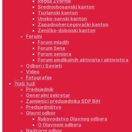
Regija Zvornik
Srednjobosanski kanton
Tuzlanski kanton
Unsko-sanski kanton
Zapadnohercegovački kanton
Zeničko-dobojski kanton
Forumi
Forum mladih
Forum žena
Forum seniora
Forum sindikalnih aktivista i aktivistica
Odbori i Savjeti
Video
Fotografije
Naši ljudi
Predsjednik
Generalni sekretar
Zamjenici predsjednika SDP BiH
Predsjedništvo
Glavni odbor
Rukovodstvo Glavnog odbora
O Glavnom odboru
Nadzorni odbor