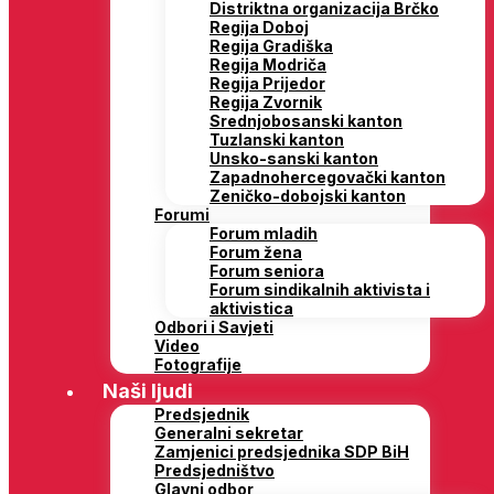
Distriktna organizacija Brčko
Regija Doboj
Regija Gradiška
Regija Modriča
Regija Prijedor
Regija Zvornik
Srednjobosanski kanton
Tuzlanski kanton
Unsko-sanski kanton
Zapadnohercegovački kanton
Zeničko-dobojski kanton
Forumi
Forum mladih
Forum žena
Forum seniora
Forum sindikalnih aktivista i
aktivistica
Odbori i Savjeti
Video
Fotografije
Naši ljudi
Predsjednik
Generalni sekretar
Zamjenici predsjednika SDP BiH
Predsjedništvo
Glavni odbor