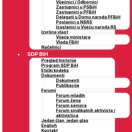
Vijećnici / Odbornici
Zastupnici u PSBiH
Zastupnici u PFBiH
Delegati u Domu naroda PFBiH
Poslanici u NSRS
Izaslanici u Vijeću naroda RS
Izvršna vlast
Vijeće ministara
Vlada FBiH
Načelnici
SDP BiH
Pregled historije
Program SDP BiH
Etički kodeks
Dokumenti
Dokumenti
Publikacije
Forumi
Forum mladih
Forum žena
Forum seniora
Forum sindikalnih aktivista /
aktivistica
Jedan član, jedan glas
English
Kontakt