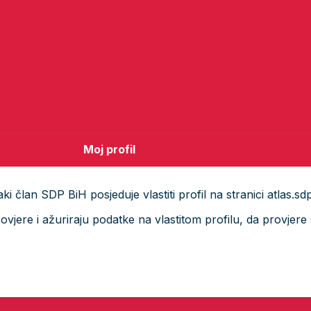
Moj profil
i član SDP BiH posjeduje vlastiti profil na stranici atlas.sd
ere i ažuriraju podatke na vlastitom profilu, da provjere s