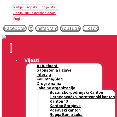
Partija Europskih Socijalista
Socijalistička Internacionala
English
Facebook
X
Instagram
YouTube
TikTok
Vijesti
Aktuelnosti
Saopštenja i izjave
Intervju
Kolumna/Blog
Drugi o nama
Lokalne organizacije
Bosansko-podrinjski Kanton
Hercegovačko-neretvanski kanton
Kanton 10
Kanton Sarajevo
Posavski kanton
Regija Banja Luka