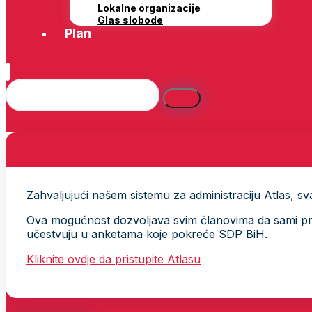
Lokalne organizacije
Glas slobode
Plan
Zahvaljujući našem sistemu za administraciju Atlas, svak
Ova mogućnost dozvoljava svim članovima da sami provj
učestvuju u anketama koje pokreće SDP BiH.
Kliknite ovdje da pristupite Atlasu