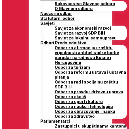
Rukovodstvo Glavnog odbora
O Glavnom odboru
Nadzorni odbor
Statutarni odbor
Savjeti
Savjet za ekonomski razvoj
Savjet za razvoj SDP BiH
Savjet za lokalnu samoupravu
Odbori Predsjedništva
Odbor za afirmaciju i zaštitu
vrijednosti antifašističke borbe
naroda i narodnosti Bosne i
Hercegovine
Odbor za turizam
Odbor za reformu ustava i ustavna
pitanja
Odbor za rad i socijalnu zaštitu
SDP BiH
Odbor za pravdu i državnu upravu
Odbor za okoliš
Odbor za sport i kulturu
Odbor za nauku i tehnologiju
Odbor za obrazovanje i nauku
Odbor za zdravstvo
Parlamentarci
Zastupnici u skupštinama kantona