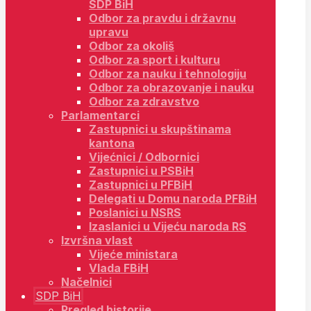
SDP BiH
Odbor za pravdu i državnu
upravu
Odbor za okoliš
Odbor za sport i kulturu
Odbor za nauku i tehnologiju
Odbor za obrazovanje i nauku
Odbor za zdravstvo
Parlamentarci
Zastupnici u skupštinama
kantona
Vijećnici / Odbornici
Zastupnici u PSBiH
Zastupnici u PFBiH
Delegati u Domu naroda PFBiH
Poslanici u NSRS
Izaslanici u Vijeću naroda RS
Izvršna vlast
Vijeće ministara
Vlada FBiH
Načelnici
SDP BiH
Pregled historije