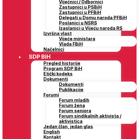
Vijećnici / Odbornici
Zastupnici u PSBiH
Zastupnici u PFBiH
Delegati u Domu naroda PFBiH
Poslanici u NSRS
Izaslanici u Vijeću naroda RS
Izvršna vlast
Vijeće ministara
Vlada FBiH
Načelnici
SDP BiH
Pregled historije
Program SDP BiH
Etički kodeks
Dokumenti
Dokumenti
Publikacije
Forumi
Forum mladih
Forum žena
Forum seniora
Forum sindikalnih aktivista /
aktivistica
Jedan član, jedan glas
English
Kontakt