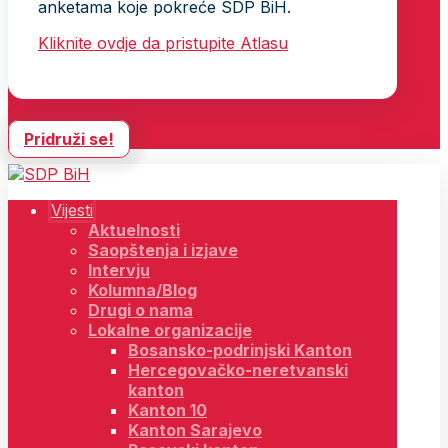
anketama koje pokreće SDP BiH.
Kliknite ovdje da pristupite Atlasu
Pridruži se!
Vijesti
Aktuelnosti
Saopštenja i izjave
Intervju
Kolumna/Blog
Drugi o nama
Lokalne organizacije
Bosansko-podrinjski Kanton
Hercegovačko-neretvanski
kanton
Kanton 10
Kanton Sarajevo