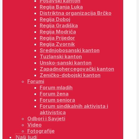
Posavski kanton
Regija Banja Luka
Distriktna organizacija Brčko
Regija Doboj
Regija Gradiška
Regija Modriča
Regija Prijedor
Regija Zvornik
Srednjobosanski kanton
Tuzlanski kanton
Unsko-sanski kanton
Zapadnohercegovački kanton
Zeničko-dobojski kanton
Forumi
Forum mladih
Forum žena
Forum seniora
Forum sindikalnih aktivista i
aktivistica
Odbori i Savjeti
Video
Fotografije
Naši ljudi