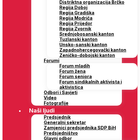
Distriktna organizacija Brčko
Regija Doboj
Regija Gradiška
Regija Modriča
Regija Prijedor
Regija Zvornik
Srednjobosanski kanton
Tuzlanski kanton
Unsko-sanski kanton
Zapadnohercegovački kanton
Zeničko-dobojski kanton
Forumi
Forum mladih
Forum žena
Forum seniora
Forum sindikalnih aktivista i
aktivistica
Odbori i Savjeti
Video
Fotografije
Naši ljudi
Predsjednik
Generalni sekretar
Zamjenici predsjednika SDP BiH
Predsjedništvo
Glavni odbor