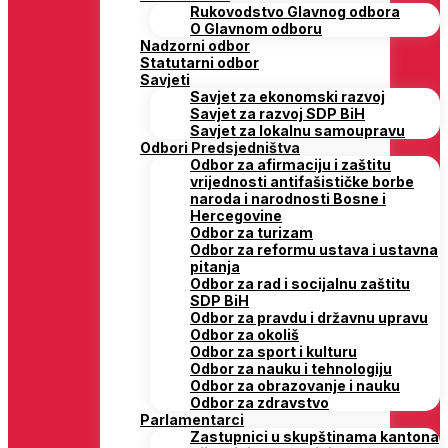
Rukovodstvo Glavnog odbora
O Glavnom odboru
Nadzorni odbor
Statutarni odbor
Savjeti
Savjet za ekonomski razvoj
Savjet za razvoj SDP BiH
Savjet za lokalnu samoupravu
Odbori Predsjedništva
Odbor za afirmaciju i zaštitu
vrijednosti antifašističke borbe
naroda i narodnosti Bosne i
Hercegovine
Odbor za turizam
Odbor za reformu ustava i ustavna
pitanja
Odbor za rad i socijalnu zaštitu
SDP BiH
Odbor za pravdu i državnu upravu
Odbor za okoliš
Odbor za sport i kulturu
Odbor za nauku i tehnologiju
Odbor za obrazovanje i nauku
Odbor za zdravstvo
Parlamentarci
Zastupnici u skupštinama kantona