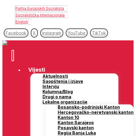
Partija Europskih Socijalista
Socijalistička Internacionala
English
Facebook
X
Instagram
YouTube
TikTok
Vijesti
Aktuelnosti
Saopštenja i izjave
Intervju
Kolumna/Blog
Drugi o nama
Lokalne organizacije
Bosansko-podrinjski Kanton
Hercegovačko-neretvanski kanton
Kanton 10
Kanton Sarajevo
Posavski kanton
Regija Banja Luka