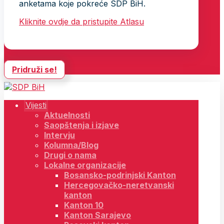
anketama koje pokreće SDP BiH.
Kliknite ovdje da pristupite Atlasu
Pridruži se!
Vijesti
Aktuelnosti
Saopštenja i izjave
Intervju
Kolumna/Blog
Drugi o nama
Lokalne organizacije
Bosansko-podrinjski Kanton
Hercegovačko-neretvanski
kanton
Kanton 10
Kanton Sarajevo