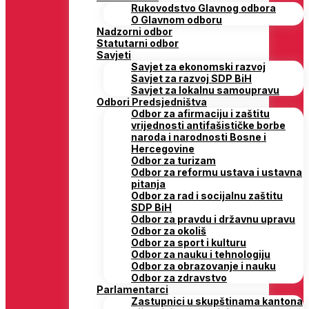
Rukovodstvo Glavnog odbora
O Glavnom odboru
Nadzorni odbor
Statutarni odbor
Savjeti
Savjet za ekonomski razvoj
Savjet za razvoj SDP BiH
Savjet za lokalnu samoupravu
Odbori Predsjedništva
Odbor za afirmaciju i zaštitu
vrijednosti antifašističke borbe
naroda i narodnosti Bosne i
Hercegovine
Odbor za turizam
Odbor za reformu ustava i ustavna
pitanja
Odbor za rad i socijalnu zaštitu
SDP BiH
Odbor za pravdu i državnu upravu
Odbor za okoliš
Odbor za sport i kulturu
Odbor za nauku i tehnologiju
Odbor za obrazovanje i nauku
Odbor za zdravstvo
Parlamentarci
Zastupnici u skupštinama kantona