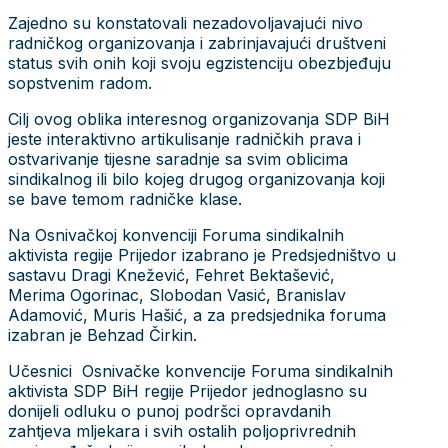
Zajedno su konstatovali nezadovoljavajući nivo
radničkog organizovanja i zabrinjavajući društveni
status svih onih koji svoju egzistenciju obezbjeđuju
sopstvenim radom.
Cilj ovog oblika interesnog organizovanja SDP BiH
jeste interaktivno artikulisanje radničkih prava i
ostvarivanje tijesne saradnje sa svim oblicima
sindikalnog ili bilo kojeg drugog organizovanja koji
se bave temom radničke klase.
Na Osnivačkoj konvenciji Foruma sindikalnih
aktivista regije Prijedor izabrano je Predsjedništvo u
sastavu Dragi Knežević, Fehret Bektašević,
Merima Ogorinac, Slobodan Vasić, Branislav
Adamović, Muris Hašić, a za predsjednika foruma
izabran je Behzad Čirkin.
Učesnici Osnivačke konvencije Foruma sindikalnih
aktivista SDP BiH regije Prijedor jednoglasno su
donijeli odluku o punoj podršci opravdanih
zahtjeva mljekara i svih ostalih poljoprivrednih