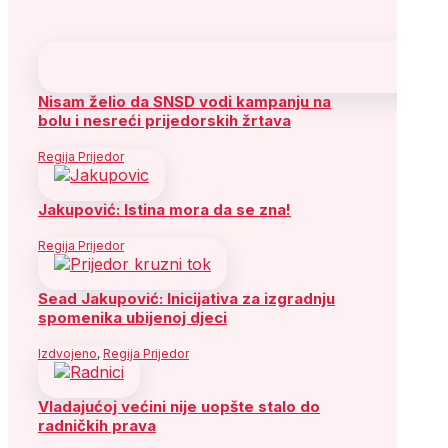
Nisam želio da SNSD vodi kampanju na
bolu i nesreći prijedorskih žrtava
Regija Prijedor
Jakupović: Istina mora da se zna!
Regija Prijedor
Sead Jakupović: Inicijativa za izgradnju
spomenika ubijenoj djeci
Izdvojeno
,
Regija Prijedor
Vladajućoj većini nije uopšte stalo do
radničkih prava