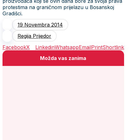
proizvođača koji se ovih dana bore za svoja prava
protestima na graničnom prijelazu u Bosanskoj
Gradišci.
19 Novembra 2014
Regija Prijedor
Facebook
X
Linkedin
Whatsapp
Email
Print
Shortlink
Možda vas zanima