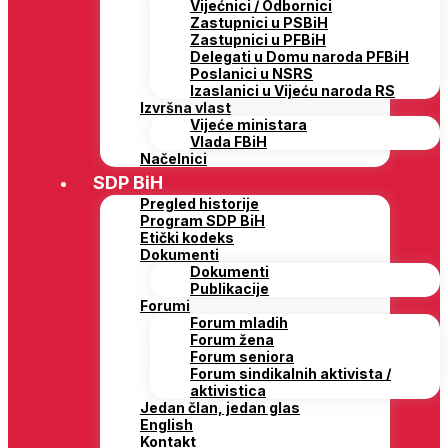
Vijećnici / Odbornici
Zastupnici u PSBiH
Zastupnici u PFBiH
Delegati u Domu naroda PFBiH
Poslanici u NSRS
Izaslanici u Vijeću naroda RS
Izvršna vlast
Vijeće ministara
Vlada FBiH
Načelnici
SDP BiH
Pregled historije
Program SDP BiH
Etički kodeks
Dokumenti
Dokumenti
Publikacije
Forumi
Forum mladih
Forum žena
Forum seniora
Forum sindikalnih aktivista /
aktivistica
Jedan član, jedan glas
English
Kontakt