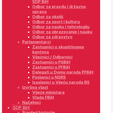
SDP BiH
Odbor za pravdu i državnu
upravu
Odbor za okoliš
Odbor za sport i kulturu
Odbor za nauku i tehnologiju
Odbor za obrazovanje i nauku
Odbor za zdravstvo
Parlamentarci
Zastupnici u skupštinama
kantona
Vijećnici / Odbornici
Zastupnici u PSBiH
Zastupnici u PFBiH
Delegati u Domu naroda PFBiH
Poslanici u NSRS
Izaslanici u Vijeću naroda RS
Izvršna vlast
Vijeće ministara
Vlada FBiH
Načelnici
SDP BiH
Pregled historije