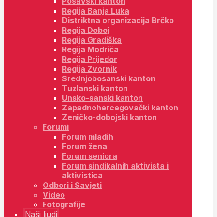
Posavski kanton
Regija Banja Luka
Distriktna organizacija Brčko
Regija Doboj
Regija Gradiška
Regija Modriča
Regija Prijedor
Regija Zvornik
Srednjobosanski kanton
Tuzlanski kanton
Unsko-sanski kanton
Zapadnohercegovački kanton
Zeničko-dobojski kanton
Forumi
Forum mladih
Forum žena
Forum seniora
Forum sindikalnih aktivista i
aktivistica
Odbori i Savjeti
Video
Fotografije
Naši ljudi