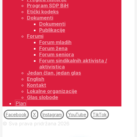
Program SDP BiH
Etički kodeks
Dokumenti
Dokumenti
Publikacije
Forumi
Forum mladih
Forum žena
Forum seniora
Forum sindikalnih aktivista /
aktivistica
Jedan član, jedan glas
English
Kontakt
Lokalne organizacije
Glas slobode
Plan
Facebook
X
Instagram
YouTube
TikTok
© Sva prava pridržana 2026