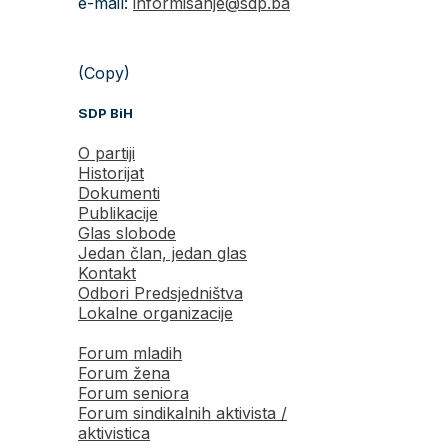
e-mail:
informisanje@sdp.ba
(Copy)
SDP BiH
O partiji
Historijat
Dokumenti
Publikacije
Glas slobode
Jedan član, jedan glas
Kontakt
Odbori Predsjedništva
Lokalne organizacije
Forum mladih
Forum žena
Forum seniora
Forum sindikalnih aktivista /
aktivistica