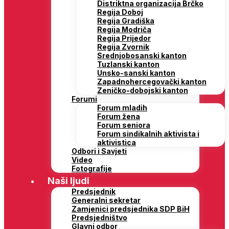
Distriktna organizacija Brčko
Regija Doboj
Regija Gradiška
Regija Modriča
Regija Prijedor
Regija Zvornik
Srednjobosanski kanton
Tuzlanski kanton
Unsko-sanski kanton
Zapadnohercegovački kanton
Zeničko-dobojski kanton
Forumi
Forum mladih
Forum žena
Forum seniora
Forum sindikalnih aktivista i
aktivistica
Odbori i Savjeti
Video
Fotografije
Naši ljudi
Predsjednik
Generalni sekretar
Zamjenici predsjednika SDP BiH
Predsjedništvo
Glavni odbor