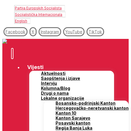
Partija Europskih Socijalista
Socijalistička Internacionala
English
Facebook
X
Instagram
YouTube
TikTok
Vijesti
Aktuelnosti
Saopštenja i izjave
Intervju
Kolumna/Blog
Drugi o nama
Lokalne organizacije
Bosansko-podrinjski Kanton
Hercegovačko-neretvanski kanton
Kanton 10
Kanton Sarajevo
Posavski kanton
Regija Banja Luka