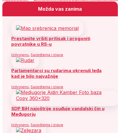
Možda vas zanima
Prestanite vršiti pritisak i progoniti
povratnike u RS-u
Izdvojeno
,
Saopštenja i izjave
Parlamentarci su rudarima okrenuli leđa
kad je bilo najvažnije
Izdvojeno
,
Saopštenja i izjave
SDP BiH najoštrije osuđuje vandalski čin u
Međugorju
Izdvojeno
,
Saopštenja i izjave