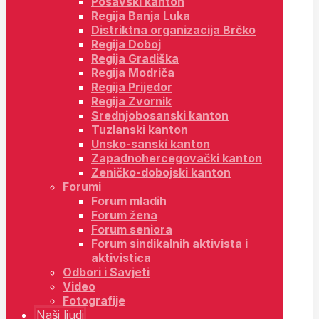
Posavski kanton
Regija Banja Luka
Distriktna organizacija Brčko
Regija Doboj
Regija Gradiška
Regija Modriča
Regija Prijedor
Regija Zvornik
Srednjobosanski kanton
Tuzlanski kanton
Unsko-sanski kanton
Zapadnohercegovački kanton
Zeničko-dobojski kanton
Forumi
Forum mladih
Forum žena
Forum seniora
Forum sindikalnih aktivista i
aktivistica
Odbori i Savjeti
Video
Fotografije
Naši ljudi