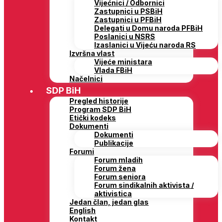
Vijećnici / Odbornici
Zastupnici u PSBiH
Zastupnici u PFBiH
Delegati u Domu naroda PFBiH
Poslanici u NSRS
Izaslanici u Vijeću naroda RS
Izvršna vlast
Vijeće ministara
Vlada FBiH
Načelnici
SDP BiH
Pregled historije
Program SDP BiH
Etički kodeks
Dokumenti
Dokumenti
Publikacije
Forumi
Forum mladih
Forum žena
Forum seniora
Forum sindikalnih aktivista /
aktivistica
Jedan član, jedan glas
English
Kontakt