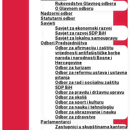
Rukovodstvo Glavnog odbora
O Glavnom odboru
Nadzorni odbor
Statutarni odbor
Savjeti
Savjet za ekonomski razvoj
Savjet za razvoj SDP BiH
Savjet za lokalnu samoupravu
Odbori Predsjedništva
Odbor za afirmaciju i zaštitu
vrijednosti antifašističke borbe
naroda i narodnosti Bosne i
Hercegovine
Odbor za turizam
Odbor za reformu ustava i ustavna
pitanja
Odbor za rad i socijalnu zaštitu
SDP BiH
Odbor za pravdu i državnu upravu
Odbor za okoliš
Odbor za sport i kulturu
Odbor za nauku i tehnologiju
Odbor za obrazovanje i nauku
Odbor za zdravstvo
Parlamentarci
Zastupnici u skupštinama kantona