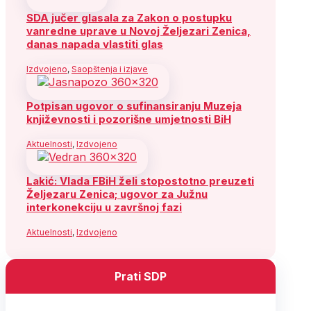
SDA jučer glasala za Zakon o postupku
vanredne uprave u Novoj Željezari Zenica,
danas napada vlastiti glas
Izdvojeno
,
Saopštenja i izjave
Potpisan ugovor o sufinansiranju Muzeja
književnosti i pozorišne umjetnosti BiH
Aktuelnosti
,
Izdvojeno
Lakić: Vlada FBiH želi stopostotno preuzeti
Željezaru Zenica; ugovor za Južnu
interkonekciju u završnoj fazi
Aktuelnosti
,
Izdvojeno
Prati SDP