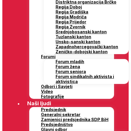
Distriktna organizacija Brčko
Regija Doboj
Regija Gradiška
Regija Modriča
Regija Prijedor
Regija Zvornik
Srednjobosanski kanton
Tuzlanski kanton
Unsko-sanski kanton
Zapadnohercegovački kanton
Zeničko-dobojski kanton
Forumi
Forum mladih
Forum žena
Forum seniora
Forum sindikalnih aktivista i
aktivistica
Odbori i Savjeti
Video
Fotografije
Naši ljudi
Predsjednik
Generalni sekretar
Zamjenici predsjednika SDP BiH
Predsjedništvo
Glavni odbor