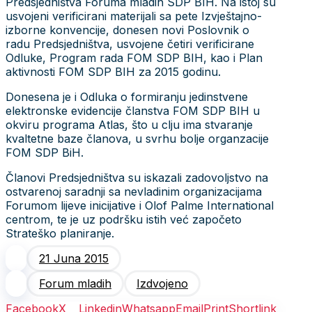
Predsjedništva Foruma mladih SDP BIH. Na istoj su
usvojeni verificirani materijali sa pete Izvještajno-
izborne konvencije, donesen novi Poslovnik o
radu Predsjedništva, usvojene četiri verificirane
Odluke, Program rada FOM SDP BIH, kao i Plan
aktivnosti FOM SDP BIH za 2015 godinu.
Donesena je i Odluka o formiranju jedinstvene
elektronske evidencije članstva FOM SDP BIH u
okviru programa Atlas, što u clju ima stvaranje
kvaltetne baze članova, u svrhu bolje organzacije
FOM SDP BiH.
Članovi Predsjedništva su iskazali zadovoljstvo na
ostvarenoj saradnji sa nevladinim organizacijama
Forumom lijeve inicijative i Olof Palme International
centrom, te je uz podršku istih već započeto
Strateško planiranje.
21 Juna 2015
Forum mladih
Izdvojeno
Facebook
X
Linkedin
Whatsapp
Email
Print
Shortlink