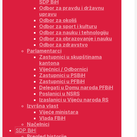
SDP BiH
Odbor za pravdu i državnu
upravu
Odbor za okoliš
Odbor za sport i kulturu
Odbor za nauku i tehnologiju
Odbor za obrazovanje i nauku
Odbor za zdravstvo
Parlamentarci
Zastupnici u skupštinama
kantona
Vijećnici / Odbornici
Zastupnici u PSBiH
Zastupnici u PFBiH
Delegati u Domu naroda PFBiH
Poslanici u NSRS
Izaslanici u Vijeću naroda RS
Izvršna vlast
Vijeće ministara
Vlada FBiH
Načelnici
SDP BiH
Pregled historije