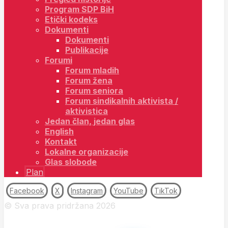
Program SDP BiH
Etički kodeks
Dokumenti
Dokumenti
Publikacije
Forumi
Forum mladih
Forum žena
Forum seniora
Forum sindikalnih aktivista /
aktivistica
Jedan član, jedan glas
English
Kontakt
Lokalne organizacije
Glas slobode
Plan
Facebook
X
Instagram
YouTube
TikTok
© Sva prava pridržana 2026