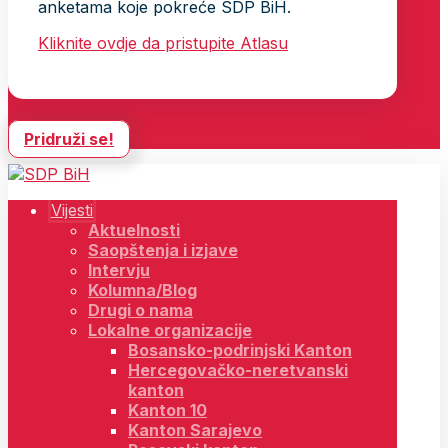
anketama koje pokreće SDP BiH.
Kliknite ovdje da pristupite Atlasu
Pridruži se!
Vijesti
Aktuelnosti
Saopštenja i izjave
Intervju
Kolumna/Blog
Drugi o nama
Lokalne organizacije
Bosansko-podrinjski Kanton
Hercegovačko-neretvanski
kanton
Kanton 10
Kanton Sarajevo