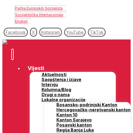
Partija Europskih Socijalista
Socijalistička Internacionala
English
Facebook
X
Instagram
YouTube
TikTok
Vijesti
Aktuelnosti
Saopštenja i izjave
Intervju
Kolumna/Blog
Drugi o nama
Lokalne organizacije
Bosansko-podrinjski Kanton
Hercegovačko-neretvanski kanton
Kanton 10
Kanton Sarajevo
Posavski kanton
Regija Banja Luka