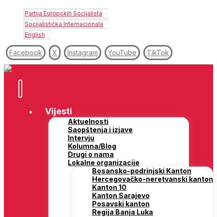
Partija Europskih Socijalista
Socijalistička Internacionala
English
Facebook
X
Instagram
YouTube
TikTok
Vijesti
Aktuelnosti
Saopštenja i izjave
Intervju
Kolumna/Blog
Drugi o nama
Lokalne organizacije
Bosansko-podrinjski Kanton
Hercegovačko-neretvanski kanton
Kanton 10
Kanton Sarajevo
Posavski kanton
Regija Banja Luka