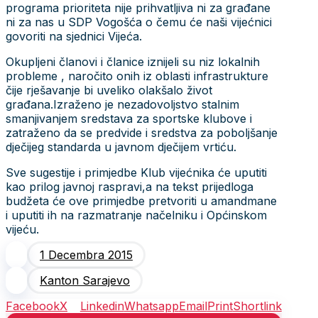
programa prioriteta nije prihvatljiva ni za građane
ni za nas u SDP Vogošća o čemu će naši vijećnici
govoriti na sjednici Vijeća.
Okupljeni članovi i članice iznijeli su niz lokalnih
probleme , naročito onih iz oblasti infrastrukture
čije rješavanje bi uveliko olakšalo život
građana.Izraženo je nezadovoljstvo stalnim
smanjivanjem sredstava za sportske klubove i
zatraženo da se predvide i sredstva za poboljšanje
dječijeg standarda u javnom dječijem vrtiću.
Sve sugestije i primjedbe Klub vijećnika će uputiti
kao prilog javnoj raspravi,a na tekst prijedloga
budžeta će ove primjedbe pretvoriti u amandmane
i uputiti ih na razmatranje načelniku i Općinskom
vijeću.
1 Decembra 2015
Kanton Sarajevo
Facebook
X
Linkedin
Whatsapp
Email
Print
Shortlink