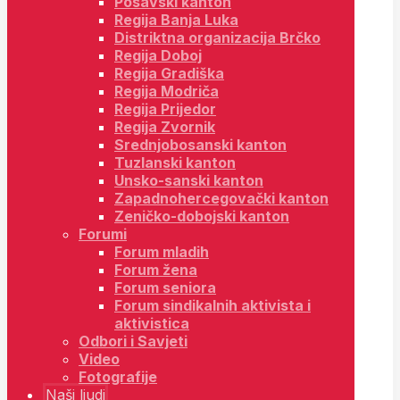
Posavski kanton
Regija Banja Luka
Distriktna organizacija Brčko
Regija Doboj
Regija Gradiška
Regija Modriča
Regija Prijedor
Regija Zvornik
Srednjobosanski kanton
Tuzlanski kanton
Unsko-sanski kanton
Zapadnohercegovački kanton
Zeničko-dobojski kanton
Forumi
Forum mladih
Forum žena
Forum seniora
Forum sindikalnih aktivista i
aktivistica
Odbori i Savjeti
Video
Fotografije
Naši ljudi