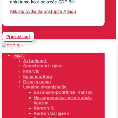
anketama koje pokreće SDP BiH.
Kliknite ovdje da pristupite Atlasu
Pridruži se!
Vijesti
Aktuelnosti
Saopštenja i izjave
Intervju
Kolumna/Blog
Drugi o nama
Lokalne organizacije
Bosansko-podrinjski Kanton
Hercegovačko-neretvanski
kanton
Kanton 10
Kanton Sarajevo