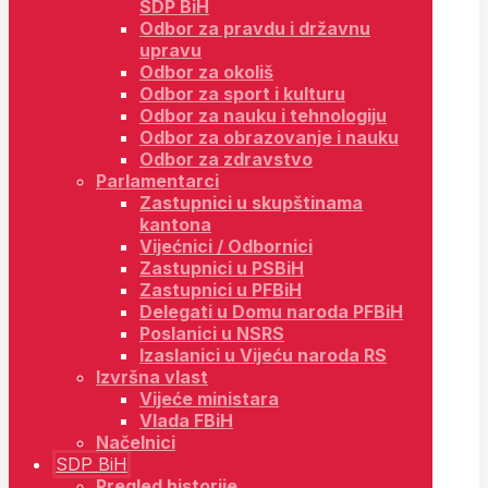
SDP BiH
Odbor za pravdu i državnu
upravu
Odbor za okoliš
Odbor za sport i kulturu
Odbor za nauku i tehnologiju
Odbor za obrazovanje i nauku
Odbor za zdravstvo
Parlamentarci
Zastupnici u skupštinama
kantona
Vijećnici / Odbornici
Zastupnici u PSBiH
Zastupnici u PFBiH
Delegati u Domu naroda PFBiH
Poslanici u NSRS
Izaslanici u Vijeću naroda RS
Izvršna vlast
Vijeće ministara
Vlada FBiH
Načelnici
SDP BiH
Pregled historije