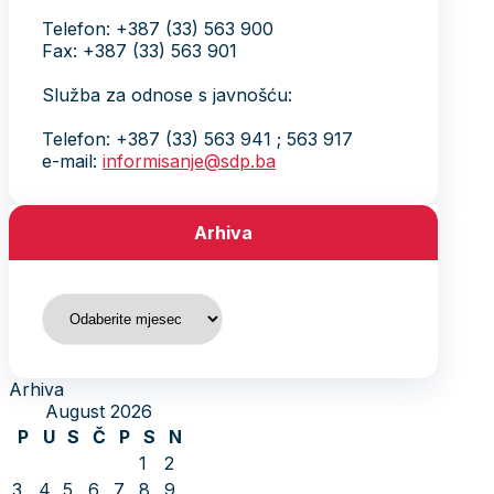
Telefon: +387 (33) 563 900
Fax: +387 (33) 563 901
Služba za odnose s javnošću:
Telefon: +387 (33) 563 941 ; 563 917
e-mail:
informisanje@sdp.ba
Arhiva
Arhiva
Arhiva
August 2026
P
U
S
Č
P
S
N
1
2
3
4
5
6
7
8
9