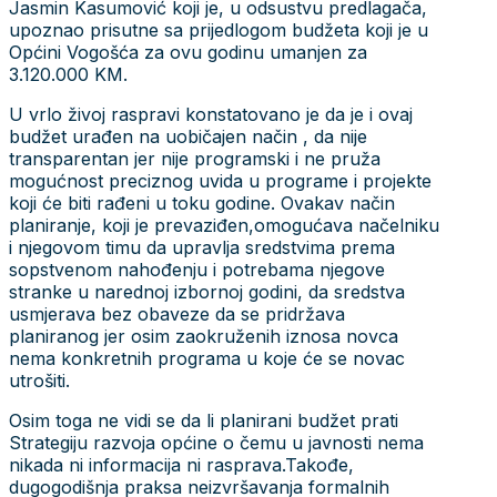
Jasmin Kasumović koji je, u odsustvu predlagača,
upoznao prisutne sa prijedlogom budžeta koji je u
Općini Vogošća za ovu godinu umanjen za
3.120.000 KM.
U vrlo živoj raspravi konstatovano je da je i ovaj
budžet urađen na uobičajen način , da nije
transparentan jer nije programski i ne pruža
mogućnost preciznog uvida u programe i projekte
koji će biti rađeni u toku godine. Ovakav način
planiranje, koji je prevaziđen,omogućava načelniku
i njegovom timu da upravlja sredstvima prema
sopstvenom nahođenju i potrebama njegove
stranke u narednoj izbornoj godini, da sredstva
usmjerava bez obaveze da se pridržava
planiranog jer osim zaokruženih iznosa novca
nema konkretnih programa u koje će se novac
utrošiti.
Osim toga ne vidi se da li planirani budžet prati
Strategiju razvoja općine o čemu u javnosti nema
nikada ni informacija ni rasprava.Takođe,
dugogodišnja praksa neizvršavanja formalnih