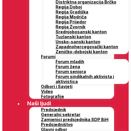
Distriktna organizacija Brčko
Regija Doboj
Regija Gradiška
Regija Modriča
Regija Prijedor
Regija Zvornik
Srednjobosanski kanton
Tuzlanski kanton
Unsko-sanski kanton
Zapadnohercegovački kanton
Zeničko-dobojski kanton
Forumi
Forum mladih
Forum žena
Forum seniora
Forum sindikalnih aktivista i
aktivistica
Odbori i Savjeti
Video
Fotografije
Naši ljudi
Predsjednik
Generalni sekretar
Zamjenici predsjednika SDP BiH
Predsjedništvo
Glavni odbor