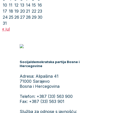
10
11
12
13
14
15
16
17
18
19
20
21
22
23
24
25
26
27
28
29
30
31
« jul
Socijaldemokratska partija Bosne i
Hercegovine
Adresa: Alipašina 41
71000 Sarajevo
Bosna i Hercegovina
Telefon: +387 (33) 563 900
Fax: +387 (33) 563 901
Služba za odnose s javnošću: