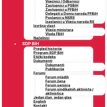
Vijećnici / Odbornici
Zastupnici u PSBiH
Zastupnici u PFBiH
Delegati u Domu naroda PFBiH
Poslanici u NSRS
Izaslanici u Vijeću naroda RS
Izvršna vlast
Vijeće ministara
Vlada FBiH
Načelnici
SDP BiH
Pregled historije
Program SDP BiH
Etički kodeks
Dokumenti
Dokumenti
Publikacije
Forumi
Forum mladih
Forum žena
Forum seniora
Forum sindikalnih aktivista /
aktivistica
Jedan član, jedan glas
English
Kontakt