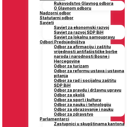
Rukovodstvo Glavnog odbora
O Glavnom odboru
Nadzorni odbor
Statutarni odbor
Savjeti
Savjet za ekonomski razvoj
Savjet za razvoj SDP BiH
Savjet za lokalnu samoupravu
Odbori Predsjedništva
Odbor za afirmaciju i zaštitu
vrijednosti antifašističke borbe
naroda i narodnosti Bosne i
Hercegovine
Odbor za turizam
Odbor za reformu ustava i ustavna
pitanja
Odbor za rad i socijalnu zaštitu
SDP BiH
Odbor za pravdu i državnu upravu
Odbor za okoliš
Odbor za sport i kulturu
Odbor za nauku i tehnologiju
Odbor za obrazovanje i nauku
Odbor za zdravstvo
Parlamentarci
Zastupnici u skupštinama kantona