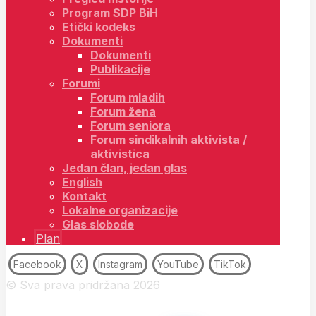
Program SDP BiH
Etički kodeks
Dokumenti
Dokumenti
Publikacije
Forumi
Forum mladih
Forum žena
Forum seniora
Forum sindikalnih aktivista /
aktivistica
Jedan član, jedan glas
English
Kontakt
Lokalne organizacije
Glas slobode
Plan
Facebook
X
Instagram
YouTube
TikTok
© Sva prava pridržana 2026