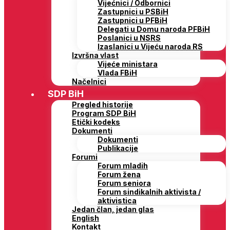
Vijećnici / Odbornici
Zastupnici u PSBiH
Zastupnici u PFBiH
Delegati u Domu naroda PFBiH
Poslanici u NSRS
Izaslanici u Vijeću naroda RS
Izvršna vlast
Vijeće ministara
Vlada FBiH
Načelnici
SDP BiH
Pregled historije
Program SDP BiH
Etički kodeks
Dokumenti
Dokumenti
Publikacije
Forumi
Forum mladih
Forum žena
Forum seniora
Forum sindikalnih aktivista /
aktivistica
Jedan član, jedan glas
English
Kontakt