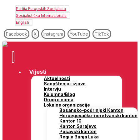
Partija Europskih Socijalista
Socijalistička Internacionala
English
Facebook
X
Instagram
YouTube
TikTok
Vijesti
Aktuelnosti
Saopštenja i izjave
Intervju
Kolumna/Blog
Drugi o nama
Lokalne organizacije
Bosansko-podrinjski Kanton
Hercegovačko-neretvanski kanton
Kanton 10
Kanton Sarajevo
Posavski kanton
Regija Banja Luka