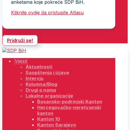
anketama koje pokreće SDP BiH.
Kliknite ovdje da pristupite Atlasu
Pridruži se!
Vijesti
Aktuelnosti
Saopštenja i izjave
Intervju
Kolumna/Blog
Drugi o nama
Lokalne organizacije
Bosansko-podrinjski Kanton
Hercegovačko-neretvanski
kanton
Kanton 10
Kanton Sarajevo