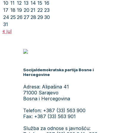
10
11
12
13
14
15
16
17
18
19
20
21
22
23
24
25
26
27
28
29
30
31
« jul
Socijaldemokratska partija Bosne i
Hercegovine
Adresa: Alipašina 41
71000 Sarajevo
Bosna i Hercegovina
Telefon: +387 (33) 563 900
Fax: +387 (33) 563 901
Služba za odnose s javnošću: