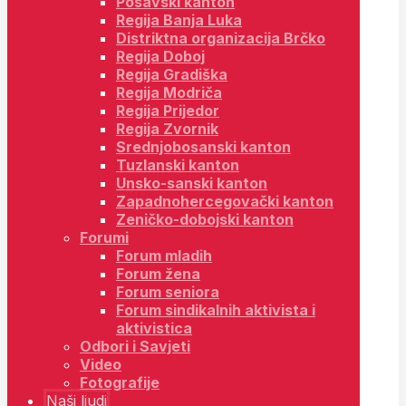
Posavski kanton
Regija Banja Luka
Distriktna organizacija Brčko
Regija Doboj
Regija Gradiška
Regija Modriča
Regija Prijedor
Regija Zvornik
Srednjobosanski kanton
Tuzlanski kanton
Unsko-sanski kanton
Zapadnohercegovački kanton
Zeničko-dobojski kanton
Forumi
Forum mladih
Forum žena
Forum seniora
Forum sindikalnih aktivista i
aktivistica
Odbori i Savjeti
Video
Fotografije
Naši ljudi