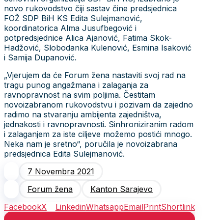
novo rukovodstvo čiji sastav čine predsjednica
FOŽ SDP BiH KS Edita Sulejmanović,
koordinatorica Alma Jusufbegović i
potpredsjednice Alica Ajanović, Fatima Skok-
Hadžović, Slobodanka Kulenović, Esmina Isaković
i Samija Dupanović.
„Vjerujem da će Forum žena nastaviti svoj rad na
tragu punog angažmana i zalaganja za
ravnopravnost na svim poljima. Čestitam
novoizabranom rukovodstvu i pozivam da zajedno
radimo na stvaranju ambijenta zajedništva,
jednakosti i ravnopravnosti. Sinhroniziranim radom
i zalaganjem za iste ciljeve možemo postići mnogo.
Neka nam je sretno“, poručila je novoizabrana
predsjednica Edita Sulejmanović.
7 Novembra 2021
Forum žena
Kanton Sarajevo
Facebook
X
Linkedin
Whatsapp
Email
Print
Shortlink