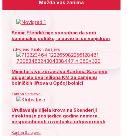
Možda vas zanima
Semir Efendić nije sposoban da vodi
komunalnu politiku, a bavio bi se vanjskom
Izdvojeno
,
Kanton Sarajevo
Ministarstvo zdravstva Kantona Sarajevo
osiguralo dva miliona KM za zamjenu
bolničkih liftova u Općoj bolnici
Kanton Sarajevo
Urušavanje dijela krova na Skenderiji
direktna je posljedica godina nemara,
nesposobnosti i izostanka odgovornosti
Kanton Sarajevo