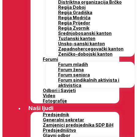
Distriktna organizacija Brčko
Regija Doboj
Regija Gradiška
Regija Modriča
Regija Prijedor
Regija Zvornik
Srednjobosanski kanton
Tuzlanski kanton
Unsko-sanski kanton
Zapadnohercegovački kanton
Zeničko-dobojski kanton
Forumi
Forum mladih
Forum žena
Forum seniora
Forum sindikalnih aktivista i
aktivistica
Odbori i Savjeti
Video
Fotografije
Naši ljudi
Predsjednik
Generalni sekretar
Zamjenici predsjednika SDP BiH
Predsjedništvo
Glavni odbor