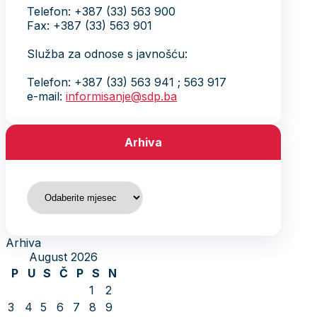
Telefon: +387 (33) 563 900
Fax: +387 (33) 563 901
Služba za odnose s javnošću:
Telefon: +387 (33) 563 941 ; 563 917
e-mail:
informisanje@sdp.ba
Arhiva
Arhiva
Arhiva
August 2026
P
U
S
Č
P
S
N
1
2
3
4
5
6
7
8
9