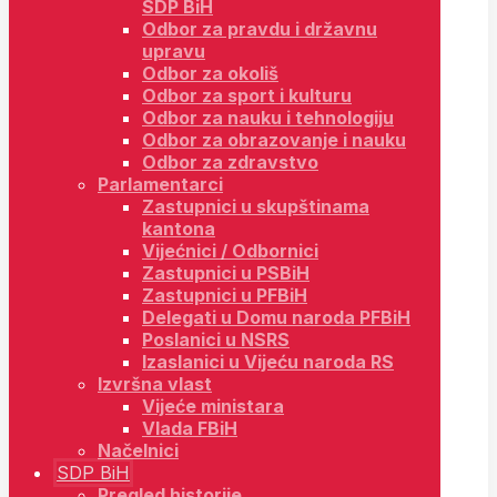
SDP BiH
Odbor za pravdu i državnu
upravu
Odbor za okoliš
Odbor za sport i kulturu
Odbor za nauku i tehnologiju
Odbor za obrazovanje i nauku
Odbor za zdravstvo
Parlamentarci
Zastupnici u skupštinama
kantona
Vijećnici / Odbornici
Zastupnici u PSBiH
Zastupnici u PFBiH
Delegati u Domu naroda PFBiH
Poslanici u NSRS
Izaslanici u Vijeću naroda RS
Izvršna vlast
Vijeće ministara
Vlada FBiH
Načelnici
SDP BiH
Pregled historije