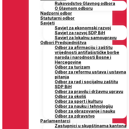
Rukovodstvo Glavnog odbora
O Glavnom odboru
Nadzorni odbor
Statutarni odbor
Savjeti
Savjet za ekonomski razvoj
Savjet za razvoj SDP BiH
Savjet za lokalnu samoupravu
Odbori Predsjedništva
Odbor za afirmaciju i zaštitu
vrijednosti antifašističke borbe
naroda i narodnosti Bosne i
Hercegovine
Odbor za turizam
Odbor za reformu ustava i ustavna
pitanja
Odbor za rad i socijalnu zaštitu
SDP BiH
Odbor za pravdu i državnu upravu
Odbor za okoliš
Odbor za sport i kulturu
Odbor za nauku i tehnologiju
Odbor za obrazovanje i nauku
Odbor za zdravstvo
Parlamentarci
Zastupnici u skupštinama kantona