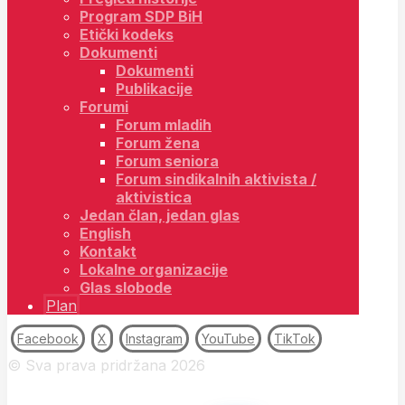
Program SDP BiH
Etički kodeks
Dokumenti
Dokumenti
Publikacije
Forumi
Forum mladih
Forum žena
Forum seniora
Forum sindikalnih aktivista /
aktivistica
Jedan član, jedan glas
English
Kontakt
Lokalne organizacije
Glas slobode
Plan
Facebook
X
Instagram
YouTube
TikTok
© Sva prava pridržana 2026