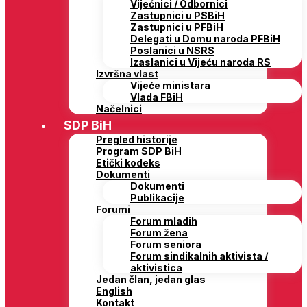
Vijećnici / Odbornici
Zastupnici u PSBiH
Zastupnici u PFBiH
Delegati u Domu naroda PFBiH
Poslanici u NSRS
Izaslanici u Vijeću naroda RS
Izvršna vlast
Vijeće ministara
Vlada FBiH
Načelnici
SDP BiH
Pregled historije
Program SDP BiH
Etički kodeks
Dokumenti
Dokumenti
Publikacije
Forumi
Forum mladih
Forum žena
Forum seniora
Forum sindikalnih aktivista /
aktivistica
Jedan član, jedan glas
English
Kontakt