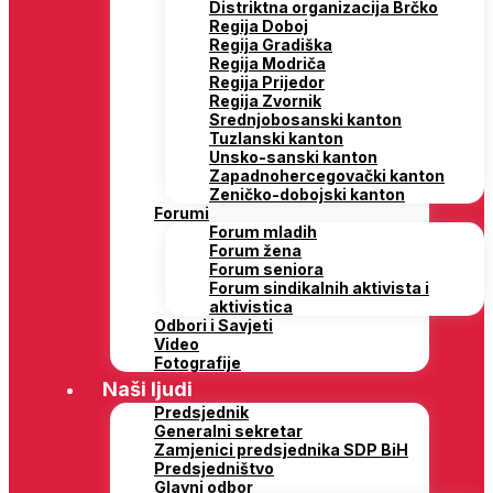
Distriktna organizacija Brčko
Regija Doboj
Regija Gradiška
Regija Modriča
Regija Prijedor
Regija Zvornik
Srednjobosanski kanton
Tuzlanski kanton
Unsko-sanski kanton
Zapadnohercegovački kanton
Zeničko-dobojski kanton
Forumi
Forum mladih
Forum žena
Forum seniora
Forum sindikalnih aktivista i
aktivistica
Odbori i Savjeti
Video
Fotografije
Naši ljudi
Predsjednik
Generalni sekretar
Zamjenici predsjednika SDP BiH
Predsjedništvo
Glavni odbor