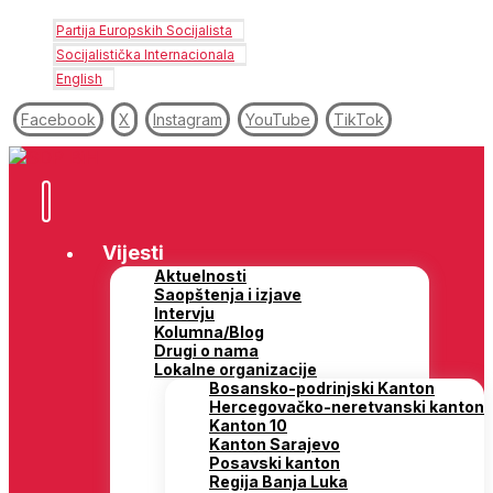
Partija Europskih Socijalista
Socijalistička Internacionala
English
Facebook
X
Instagram
YouTube
TikTok
Vijesti
Aktuelnosti
Saopštenja i izjave
Intervju
Kolumna/Blog
Drugi o nama
Lokalne organizacije
Bosansko-podrinjski Kanton
Hercegovačko-neretvanski kanton
Kanton 10
Kanton Sarajevo
Posavski kanton
Regija Banja Luka