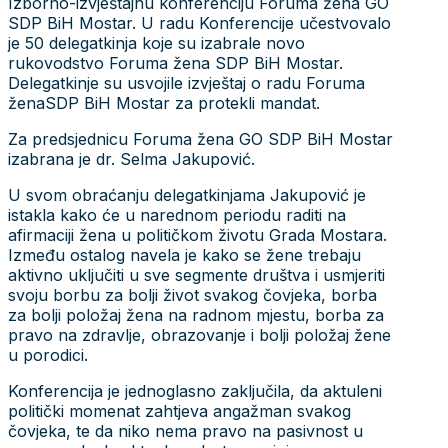
Izborno-izvještajnu konferenciju Foruma žena GO
SDP BiH Mostar. U radu Konferencije učestvovalo
je 50 delegatkinja koje su izabrale novo
rukovodstvo Foruma žena SDP BiH Mostar.
Delegatkinje su usvojile izvještaj o radu Foruma
ženaSDP BiH Mostar za protekli mandat.
Za predsjednicu Foruma žena GO SDP BiH Mostar
izabrana je dr. Selma Jakupović.
U svom obraćanju delegatkinjama Jakupović je
istakla kako će u narednom periodu raditi na
afirmaciji žena u političkom životu Grada Mostara.
Između ostalog navela je kako se žene trebaju
aktivno uključiti u sve segmente društva i usmjeriti
svoju borbu za bolji život svakog čovjeka, borba
za bolji položaj žena na radnom mjestu, borba za
pravo na zdravlje, obrazovanje i bolji položaj žene
u porodici.
Konferencija je jednoglasno zaključila, da aktuleni
politički momenat zahtjeva angažman svakog
čovjeka, te da niko nema pravo na pasivnost u