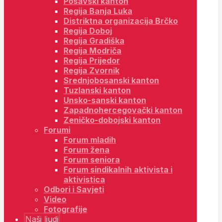
Posavski kanton
Regija Banja Luka
Distriktna organizacija Brčko
Regija Doboj
Regija Gradiška
Regija Modriča
Regija Prijedor
Regija Zvornik
Srednjobosanski kanton
Tuzlanski kanton
Unsko-sanski kanton
Zapadnohercegovački kanton
Zeničko-dobojski kanton
Forumi
Forum mladih
Forum žena
Forum seniora
Forum sindikalnih aktivista i
aktivistica
Odbori i Savjeti
Video
Fotografije
Naši ljudi