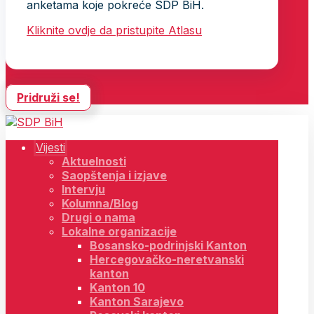
anketama koje pokreće SDP BiH.
Kliknite ovdje da pristupite Atlasu
Pridruži se!
Vijesti
Aktuelnosti
Saopštenja i izjave
Intervju
Kolumna/Blog
Drugi o nama
Lokalne organizacije
Bosansko-podrinjski Kanton
Hercegovačko-neretvanski
kanton
Kanton 10
Kanton Sarajevo