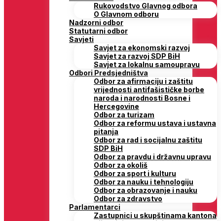
Rukovodstvo Glavnog odbora
O Glavnom odboru
Nadzorni odbor
Statutarni odbor
Savjeti
Savjet za ekonomski razvoj
Savjet za razvoj SDP BiH
Savjet za lokalnu samoupravu
Odbori Predsjedništva
Odbor za afirmaciju i zaštitu
vrijednosti antifašističke borbe
naroda i narodnosti Bosne i
Hercegovine
Odbor za turizam
Odbor za reformu ustava i ustavna
pitanja
Odbor za rad i socijalnu zaštitu
SDP BiH
Odbor za pravdu i državnu upravu
Odbor za okoliš
Odbor za sport i kulturu
Odbor za nauku i tehnologiju
Odbor za obrazovanje i nauku
Odbor za zdravstvo
Parlamentarci
Zastupnici u skupštinama kantona