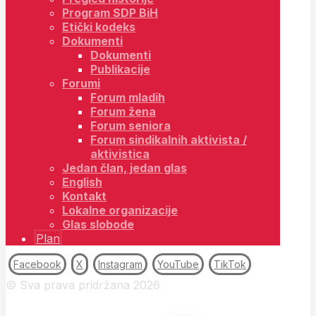
Program SDP BiH
Etički kodeks
Dokumenti
Dokumenti
Publikacije
Forumi
Forum mladih
Forum žena
Forum seniora
Forum sindikalnih aktivista /
aktivistica
Jedan član, jedan glas
English
Kontakt
Lokalne organizacije
Glas slobode
Plan
Facebook
X
Instagram
YouTube
TikTok
© Sva prava pridržana 2026