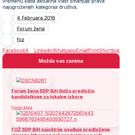
vremenu kada aktuelna vlast smanjuje prava
najugroženijih kategorija društva.
4 Februara 2016
Forum žena
foz
Facebook
X
Linkedin
Whatsapp
Email
Print
Shortlink
Možda vas zanima
Forum žena SDP BiH Ilidža predložio
kandidatkinje za lokalne izbore
Forum žena
FOŽ SDP BiH najoštrije osuđuje predložene