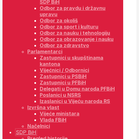
SDP BiH
Odbor za pravdu i državnu
upravu
Odbor za okoliš
Odbor za sport i kulturu
Odbor za nauku i tehnologiju
Odbor za obrazovanje i nauku
Odbor za zdravstvo
Parlamentarci
Zastupnici u skupštinama
kantona
Vijećnici / Odbornici
Zastupnici u PSBiH
Zastupnici u PFBiH
Delegati u Domu naroda PFBiH
Poslanici u NSRS
Izaslanici u Vijeću naroda RS
Izvršna vlast
Vijeće ministara
Vlada FBiH
Načelnici
SDP BiH
Pregled historije