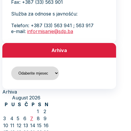
Fax: +387 (33) 563 901
Služba za odnose s javnošću:
Telefon: +387 (33) 563 941 ; 563 917
e-mail:
informisanje@sdp.ba
Arhiva
Arhiva
Arhiva
August 2026
P
U
S
Č
P
S
N
1
2
3
4
5
6
7
8
9
10
11
12
13
14
15
16