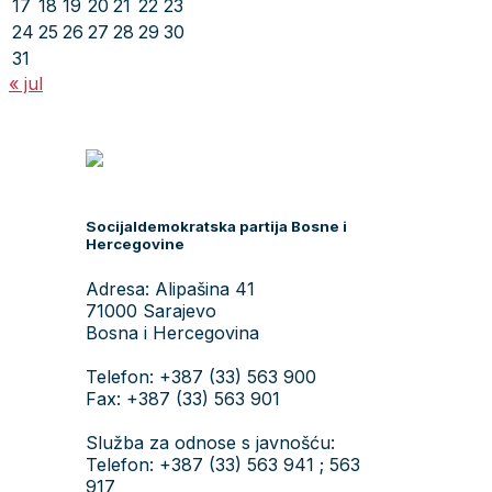
17
18
19
20
21
22
23
24
25
26
27
28
29
30
31
« jul
Socijaldemokratska partija Bosne i
Hercegovine
Adresa: Alipašina 41
71000 Sarajevo
Bosna i Hercegovina
Telefon: +387 (33) 563 900
Fax: +387 (33) 563 901
Služba za odnose s javnošću:
Telefon: +387 (33) 563 941 ; 563
917