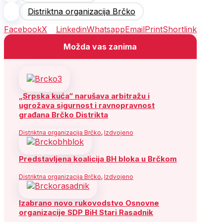
Distriktna organizacija Brčko
Facebook
X
Linkedin
Whatsapp
Email
Print
Shortlink
Možda vas zanima
„Srpska kuća“ narušava arbitražu i
ugrožava sigurnost i ravnopravnost
građana Brčko Distrikta
Distriktna organizacija Brčko
,
Izdvojeno
Predstavljena koalicija BH bloka u Brčkom
Distriktna organizacija Brčko
,
Izdvojeno
Izabrano novo rukovodstvo Osnovne
organizacije SDP BiH Stari Rasadnik