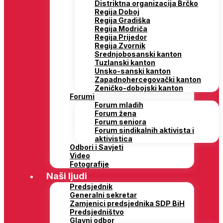
Distriktna organizacija Brčko
Regija Doboj
Regija Gradiška
Regija Modriča
Regija Prijedor
Regija Zvornik
Srednjobosanski kanton
Tuzlanski kanton
Unsko-sanski kanton
Zapadnohercegovački kanton
Zeničko-dobojski kanton
Forumi
Forum mladih
Forum žena
Forum seniora
Forum sindikalnih aktivista i
aktivistica
Odbori i Savjeti
Video
Fotografije
Naši ljudi
Predsjednik
Generalni sekretar
Zamjenici predsjednika SDP BiH
Predsjedništvo
Glavni odbor