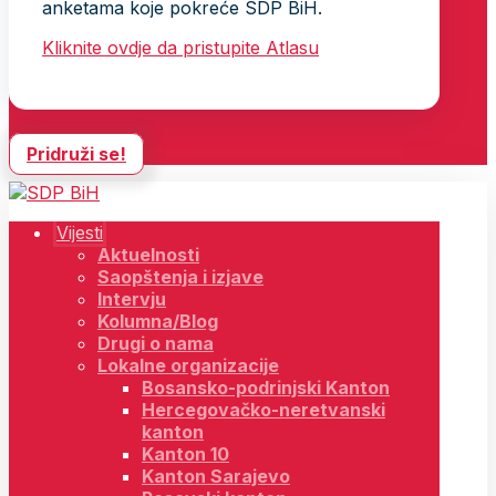
anketama koje pokreće SDP BiH.
Kliknite ovdje da pristupite Atlasu
Pridruži se!
Vijesti
Aktuelnosti
Saopštenja i izjave
Intervju
Kolumna/Blog
Drugi o nama
Lokalne organizacije
Bosansko-podrinjski Kanton
Hercegovačko-neretvanski
kanton
Kanton 10
Kanton Sarajevo