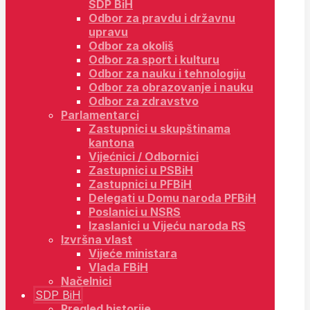
SDP BiH
Odbor za pravdu i državnu
upravu
Odbor za okoliš
Odbor za sport i kulturu
Odbor za nauku i tehnologiju
Odbor za obrazovanje i nauku
Odbor za zdravstvo
Parlamentarci
Zastupnici u skupštinama
kantona
Vijećnici / Odbornici
Zastupnici u PSBiH
Zastupnici u PFBiH
Delegati u Domu naroda PFBiH
Poslanici u NSRS
Izaslanici u Vijeću naroda RS
Izvršna vlast
Vijeće ministara
Vlada FBiH
Načelnici
SDP BiH
Pregled historije