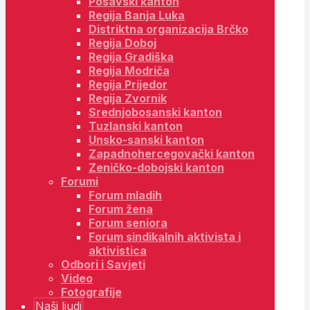
Posavski kanton
Regija Banja Luka
Distriktna organizacija Brčko
Regija Doboj
Regija Gradiška
Regija Modriča
Regija Prijedor
Regija Zvornik
Srednjobosanski kanton
Tuzlanski kanton
Unsko-sanski kanton
Zapadnohercegovački kanton
Zeničko-dobojski kanton
Forumi
Forum mladih
Forum žena
Forum seniora
Forum sindikalnih aktivista i
aktivistica
Odbori i Savjeti
Video
Fotografije
Naši ljudi