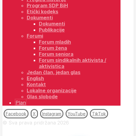
Program SDP BiH
Etički kodeks
Dokumenti
Dokumenti
Publikacije
Forumi
Forum mladih
Forum žena
Forum seniora
Forum sindikalnih aktivista /
aktivistica
Jedan član, jedan glas
English
Kontakt
Lokalne organizacije
Glas slobode
Plan
Facebook
X
Instagram
YouTube
TikTok
© Sva prava pridržana 2026