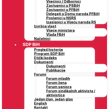
Vijećnici / Odbornici
Zastupnici u PSBiH
Zastupnici u PFBiH
Delegati u Domu naroda PFBiH
Poslanici u NSRS
Izaslanici u Vijeću naroda RS
Izvršna vlast
Vijeće ministara
Vlada FBiH
Načelnici
SDP BiH
Pregled historije
Program SDP BiH
Etički kodeks
Dokumenti
Dokumenti
Publikacije
Forumi
Forum mladih
Forum žena
Forum seniora
Forum sindikalnih aktivista /
aktivistica
Jedan član, jedan glas
English
Kontakt