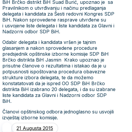
BiH Brčko distrikt BiH Suad Burić, upoznao je sa
Pravilnikom o utvrđivanju i načinu predlaganja
delegata i kandidata za Šesti redovni Kongres SDP
BiH. Nakon sprovedene rasprave utvrđene su
i usvojene liste delegata i liste kandidata za Glavni i
Nadzorni odbor SDP BiH.
Odabir delegata i kandidata vršen je tajnim
glasanjem a nakon sprovedene procedure
predsjednik opštinske izborne komisije SDP BiH
Brčko distrikta BiH Jasmin Krako upoznao je
prisutne članove o rezultatima i istakao da je u
potpusnosti ispoštovana procedura obavezne
strukture izbora delegata, te da možemo
konstatatovati da je ispred OO SDP BiH Brčko
distrikta BiH izabrano 20 delegata, i da su izabrane
liste kandidata za Glavni i Nadzorni odbor SDP
BiH.
Članovi opštinskog odbora jednoglasno su usvojili
izvještaj izborne komisije.
21 Augusta 2015