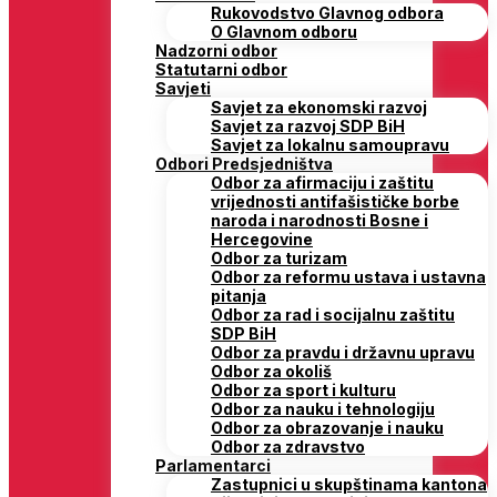
Rukovodstvo Glavnog odbora
O Glavnom odboru
Nadzorni odbor
Statutarni odbor
Savjeti
Savjet za ekonomski razvoj
Savjet za razvoj SDP BiH
Savjet za lokalnu samoupravu
Odbori Predsjedništva
Odbor za afirmaciju i zaštitu
vrijednosti antifašističke borbe
naroda i narodnosti Bosne i
Hercegovine
Odbor za turizam
Odbor za reformu ustava i ustavna
pitanja
Odbor za rad i socijalnu zaštitu
SDP BiH
Odbor za pravdu i državnu upravu
Odbor za okoliš
Odbor za sport i kulturu
Odbor za nauku i tehnologiju
Odbor za obrazovanje i nauku
Odbor za zdravstvo
Parlamentarci
Zastupnici u skupštinama kantona