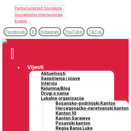
Partija Europskih Socijalista
Socijalistička Internacionala
English
Facebook
X
Instagram
YouTube
TikTok
Vijesti
Aktuelnosti
Saopštenja i izjave
Intervju
Kolumna/Blog
Drugi o nama
Lokalne organizacije
Bosansko-podrinjski Kanton
Hercegovačko-neretvanski kanton
Kanton 10
Kanton Sarajevo
Posavski kanton
Regija Banja Luka