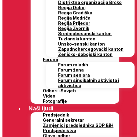
Distriktna organizacija Brčko
Regija Doboj
Regija Gradiška
Regija Modriča
Regija Prijedor
Regija Zvornik
Srednjobosanski kanton
Tuzlanski kanton
Unsko-sanski kanton
Zapadnohercegovački kanton
Zeničko-dobojski kanton
Forumi
Forum mladih
Forum žena
Forum seniora
Forum sindikalnih aktivista i
aktivistica
Odbori i Savjeti
Video
Fotografije
Naši ljudi
Predsjednik
Generalni sekretar
Zamjenici predsjednika SDP BiH
Predsjedništvo
Glavni odbor