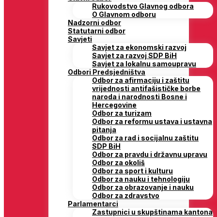
Rukovodstvo Glavnog odbora
O Glavnom odboru
Nadzorni odbor
Statutarni odbor
Savjeti
Savjet za ekonomski razvoj
Savjet za razvoj SDP BiH
Savjet za lokalnu samoupravu
Odbori Predsjedništva
Odbor za afirmaciju i zaštitu
vrijednosti antifašističke borbe
naroda i narodnosti Bosne i
Hercegovine
Odbor za turizam
Odbor za reformu ustava i ustavna
pitanja
Odbor za rad i socijalnu zaštitu
SDP BiH
Odbor za pravdu i državnu upravu
Odbor za okoliš
Odbor za sport i kulturu
Odbor za nauku i tehnologiju
Odbor za obrazovanje i nauku
Odbor za zdravstvo
Parlamentarci
Zastupnici u skupštinama kantona