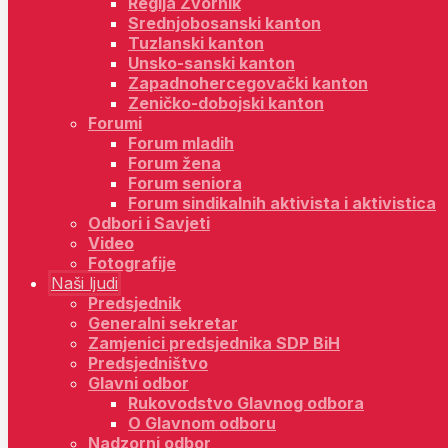
Regija Zvornik
Srednjobosanski kanton
Tuzlanski kanton
Unsko-sanski kanton
Zapadnohercegovački kanton
Zeničko-dobojski kanton
Forumi
Forum mladih
Forum žena
Forum seniora
Forum sindikalnih aktivista i aktivistica
Odbori i Savjeti
Video
Fotografije
Naši ljudi
Predsjednik
Generalni sekretar
Zamjenici predsjednika SDP BiH
Predsjedništvo
Glavni odbor
Rukovodstvo Glavnog odbora
O Glavnom odboru
Nadzorni odbor