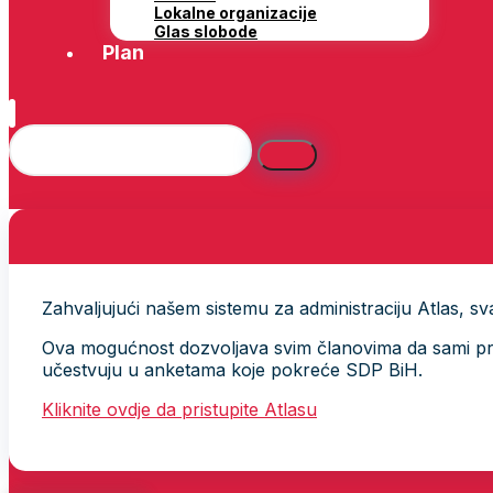
Lokalne organizacije
Glas slobode
Plan
Zahvaljujući našem sistemu za administraciju Atlas, svak
Ova mogućnost dozvoljava svim članovima da sami provj
učestvuju u anketama koje pokreće SDP BiH.
Kliknite ovdje da pristupite Atlasu