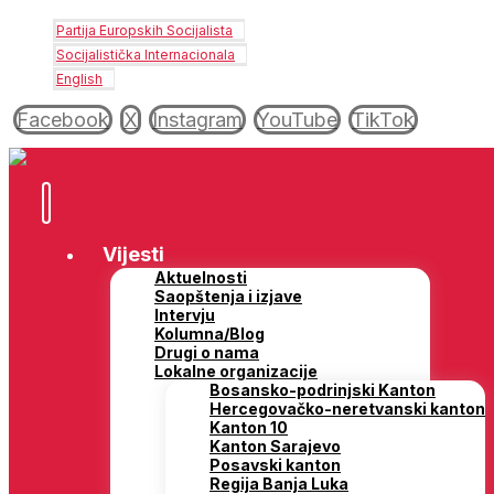
Partija Europskih Socijalista
Socijalistička Internacionala
English
Facebook
X
Instagram
YouTube
TikTok
Vijesti
Aktuelnosti
Saopštenja i izjave
Intervju
Kolumna/Blog
Drugi o nama
Lokalne organizacije
Bosansko-podrinjski Kanton
Hercegovačko-neretvanski kanton
Kanton 10
Kanton Sarajevo
Posavski kanton
Regija Banja Luka