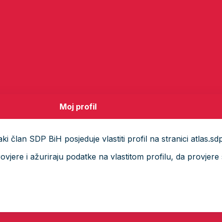
Moj profil
i član SDP BiH posjeduje vlastiti profil na stranici atlas.sd
ere i ažuriraju podatke na vlastitom profilu, da provjere s