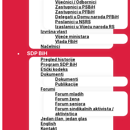
Vijećnici / Odbornici
Zastupnici u PSBiH
Zastupnici u PFBiH
Delegati u Domu naroda PFBiH
Poslanici u NSRS
Izaslanici u Vijeću naroda RS
Izvršna vlast
Vijeće ministara
Vlada FBiH
Načelnici
SDP BiH
Pregled historije
Program SDP BiH
Etički kodeks
Dokumenti
Dokumenti
Publikacije
Forumi
Forum mladih
Forum žena
Forum seniora
Forum sindikalnih aktivista /
aktivistica
Jedan član, jedan glas
English
Kontakt