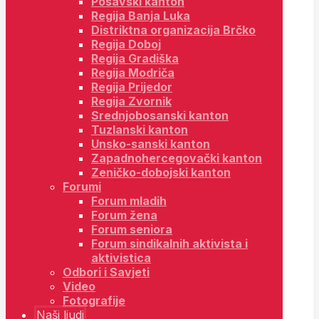
Posavski kanton
Regija Banja Luka
Distriktna organizacija Brčko
Regija Doboj
Regija Gradiška
Regija Modriča
Regija Prijedor
Regija Zvornik
Srednjobosanski kanton
Tuzlanski kanton
Unsko-sanski kanton
Zapadnohercegovački kanton
Zeničko-dobojski kanton
Forumi
Forum mladih
Forum žena
Forum seniora
Forum sindikalnih aktivista i
aktivistica
Odbori i Savjeti
Video
Fotografije
Naši ljudi