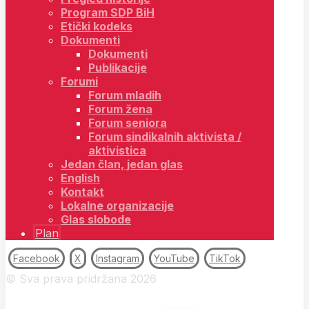
Program SDP BiH
Etički kodeks
Dokumenti
Dokumenti
Publikacije
Forumi
Forum mladih
Forum žena
Forum seniora
Forum sindikalnih aktivista /
aktivistica
Jedan član, jedan glas
English
Kontakt
Lokalne organizacije
Glas slobode
Plan
Facebook
X
Instagram
YouTube
TikTok
© Sva prava pridržana 2026