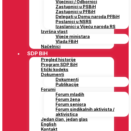
Vijećnici / Odbornici
Zastupnici u PSBiH
Zastupnici u PFBiH
Delegati u Domu naroda PFBiH
Poslanici u NSRS
Izaslanici u Vijeću naroda RS
Izvršna vlast
Vijeće ministara
Vlada FBiH
Načelnici
SDP BiH
Pregled historije
Program SDP BiH
Etički kodeks
Dokumenti
Dokumenti
Publikacije
Forumi
Forum mladih
Forum žena
Forum seniora
Forum sindikalnih aktivista /
aktivistica
Jedan član, jedan glas
English
Kontakt