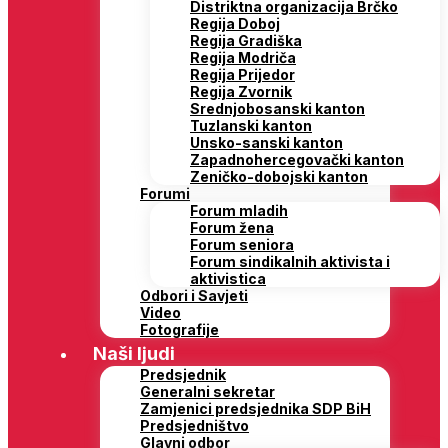
Distriktna organizacija Brčko
Regija Doboj
Regija Gradiška
Regija Modriča
Regija Prijedor
Regija Zvornik
Srednjobosanski kanton
Tuzlanski kanton
Unsko-sanski kanton
Zapadnohercegovački kanton
Zeničko-dobojski kanton
Forumi
Forum mladih
Forum žena
Forum seniora
Forum sindikalnih aktivista i
aktivistica
Odbori i Savjeti
Video
Fotografije
Naši ljudi
Predsjednik
Generalni sekretar
Zamjenici predsjednika SDP BiH
Predsjedništvo
Glavni odbor