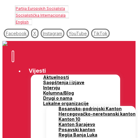
Partija Europskih Socijalista
Socijalistička Internacionala
English
Facebook
X
Instagram
YouTube
TikTok
Vijesti
Aktuelnosti
Saopštenja i izjave
Intervju
Kolumna/Blog
Drugi o nama
Lokalne organizacije
Bosansko-podrinjski Kanton
Hercegovačko-neretvanski kanton
Kanton 10
Kanton Sarajevo
Posavski kanton
Regija Banja Luka