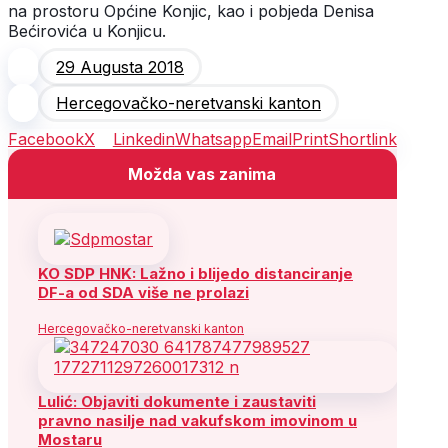
na prostoru Općine Konjic, kao i pobjeda Denisa
Bećirovića u Konjicu.
29 Augusta 2018
Hercegovačko-neretvanski kanton
Facebook
X
Linkedin
Whatsapp
Email
Print
Shortlink
Možda vas zanima
KO SDP HNK: Lažno i blijedo distanciranje
DF-a od SDA više ne prolazi
Hercegovačko-neretvanski kanton
Lulić: Objaviti dokumente i zaustaviti
pravno nasilje nad vakufskom imovinom u
Mostaru