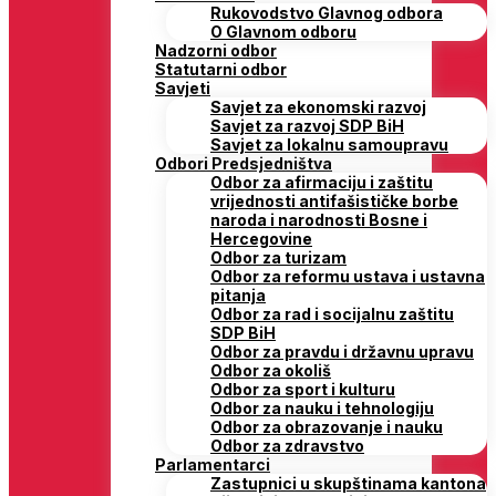
Rukovodstvo Glavnog odbora
O Glavnom odboru
Nadzorni odbor
Statutarni odbor
Savjeti
Savjet za ekonomski razvoj
Savjet za razvoj SDP BiH
Savjet za lokalnu samoupravu
Odbori Predsjedništva
Odbor za afirmaciju i zaštitu
vrijednosti antifašističke borbe
naroda i narodnosti Bosne i
Hercegovine
Odbor za turizam
Odbor za reformu ustava i ustavna
pitanja
Odbor za rad i socijalnu zaštitu
SDP BiH
Odbor za pravdu i državnu upravu
Odbor za okoliš
Odbor za sport i kulturu
Odbor za nauku i tehnologiju
Odbor za obrazovanje i nauku
Odbor za zdravstvo
Parlamentarci
Zastupnici u skupštinama kantona