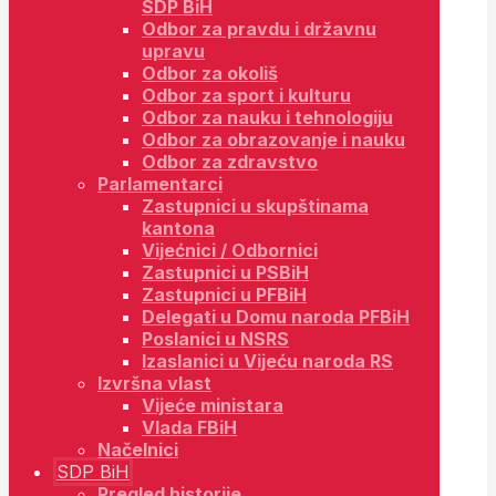
SDP BiH
Odbor za pravdu i državnu
upravu
Odbor za okoliš
Odbor za sport i kulturu
Odbor za nauku i tehnologiju
Odbor za obrazovanje i nauku
Odbor za zdravstvo
Parlamentarci
Zastupnici u skupštinama
kantona
Vijećnici / Odbornici
Zastupnici u PSBiH
Zastupnici u PFBiH
Delegati u Domu naroda PFBiH
Poslanici u NSRS
Izaslanici u Vijeću naroda RS
Izvršna vlast
Vijeće ministara
Vlada FBiH
Načelnici
SDP BiH
Pregled historije