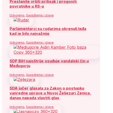
Prestanite vršiti pritisak i progoniti
povratnike u RS-u
Izdvojeno
,
Saopštenja i izjave
Parlamentarci su rudarima okrenuli leđa
kad je bilo najvažnije
Izdvojeno
,
Saopštenja i izjave
SDP BiH najoštrije osuđuje vandalski čin u
Međugorju
Izdvojeno
,
Saopštenja i izjave
SDA jučer glasala za Zakon o postupku
vanredne uprave u Novoj Željezari Zenica,
danas napada vlastiti glas
Izdvojeno
,
Saopštenja i izjave