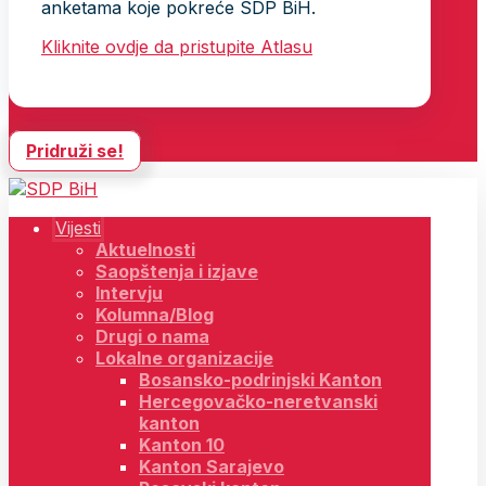
anketama koje pokreće SDP BiH.
Kliknite ovdje da pristupite Atlasu
Pridruži se!
Vijesti
Aktuelnosti
Saopštenja i izjave
Intervju
Kolumna/Blog
Drugi o nama
Lokalne organizacije
Bosansko-podrinjski Kanton
Hercegovačko-neretvanski
kanton
Kanton 10
Kanton Sarajevo