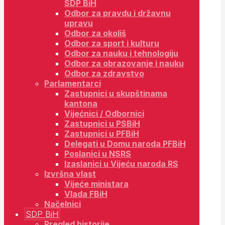
SDP BiH
Odbor za pravdu i državnu
upravu
Odbor za okoliš
Odbor za sport i kulturu
Odbor za nauku i tehnologiju
Odbor za obrazovanje i nauku
Odbor za zdravstvo
Parlamentarci
Zastupnici u skupštinama
kantona
Vijećnici / Odbornici
Zastupnici u PSBiH
Zastupnici u PFBiH
Delegati u Domu naroda PFBiH
Poslanici u NSRS
Izaslanici u Vijeću naroda RS
Izvršna vlast
Vijeće ministara
Vlada FBiH
Načelnici
SDP BiH
Pregled historije