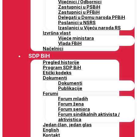
Vijećnici / Odbornici
Zastupnici u PSBiH
Zastupnici u PFBiH
Delegati u Domu naroda PFBiH
Poslanici u NSRS
Izaslanici u Vijeću naroda RS
Izvršna vlast
Vijeće ministara
Vlada FBiH
Načelnici
SDP BiH
Pregled historije
Program SDP BiH
Etički kodeks
Dokumenti
Dokumenti
Publikacije
Forumi
Forum mladih
Forum žena
Forum seniora
Forum sindikalnih aktivista /
aktivistica
Jedan član, jedan glas
English
Kontakt