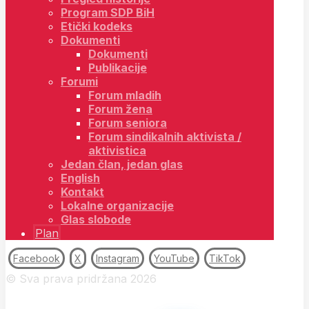
Program SDP BiH
Etički kodeks
Dokumenti
Dokumenti
Publikacije
Forumi
Forum mladih
Forum žena
Forum seniora
Forum sindikalnih aktivista /
aktivistica
Jedan član, jedan glas
English
Kontakt
Lokalne organizacije
Glas slobode
Plan
Facebook
X
Instagram
YouTube
TikTok
© Sva prava pridržana 2026