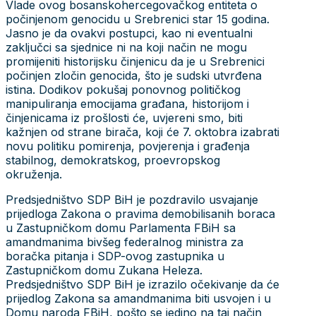
Vlade ovog bosanskohercegovačkog entiteta o
počinjenom genocidu u Srebrenici star 15 godina.
Jasno je da ovakvi postupci, kao ni eventualni
zaključci sa sjednice ni na koji način ne mogu
promijeniti historijsku činjenicu da je u Srebrenici
počinjen zločin genocida, što je sudski utvrđena
istina. Dodikov pokušaj ponovnog političkog
manipuliranja emocijama građana, historijom i
činjenicama iz prošlosti će, uvjereni smo, biti
kažnjen od strane birača, koji će 7. oktobra izabrati
novu politiku pomirenja, povjerenja i građenja
stabilnog, demokratskog, proevropskog
okruženja.
Predsjedništvo SDP BiH je pozdravilo usvajanje
prijedloga Zakona o pravima demobilisanih boraca
u Zastupničkom domu Parlamenta FBiH sa
amandmanima bivšeg federalnog ministra za
boračka pitanja i SDP-ovog zastupnika u
Zastupničkom domu Zukana Heleza.
Predsjedništvo SDP BiH je izrazilo očekivanje da će
prijedlog Zakona sa amandmanima biti usvojen i u
Domu naroda FBiH, pošto se jedino na taj način