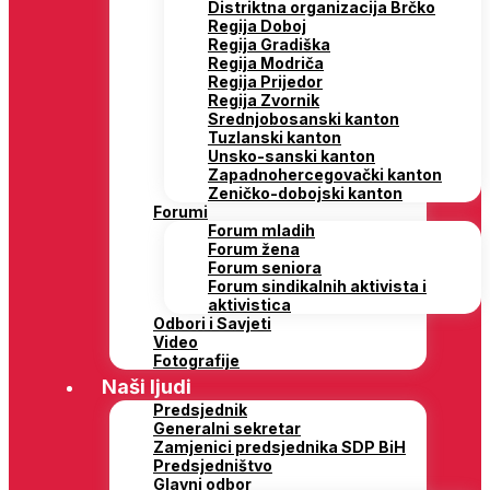
Distriktna organizacija Brčko
Regija Doboj
Regija Gradiška
Regija Modriča
Regija Prijedor
Regija Zvornik
Srednjobosanski kanton
Tuzlanski kanton
Unsko-sanski kanton
Zapadnohercegovački kanton
Zeničko-dobojski kanton
Forumi
Forum mladih
Forum žena
Forum seniora
Forum sindikalnih aktivista i
aktivistica
Odbori i Savjeti
Video
Fotografije
Naši ljudi
Predsjednik
Generalni sekretar
Zamjenici predsjednika SDP BiH
Predsjedništvo
Glavni odbor