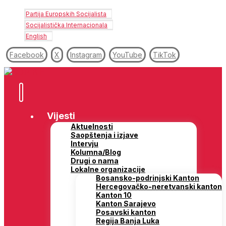
Partija Europskih Socijalista
Socijalistička Internacionala
English
Facebook
X
Instagram
YouTube
TikTok
Vijesti
Aktuelnosti
Saopštenja i izjave
Intervju
Kolumna/Blog
Drugi o nama
Lokalne organizacije
Bosansko-podrinjski Kanton
Hercegovačko-neretvanski kanton
Kanton 10
Kanton Sarajevo
Posavski kanton
Regija Banja Luka