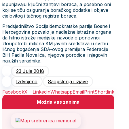
ispunjavaju ključni zahtjevi boraca, a posebno oni
koji se tiču osiguranja boračkog dodatka i objave
cjelovitog i tačnog registra boraca.
Predsjedništvo Socijaldemokratske partije Bosne i
Hercegovine pozvalo je nadležne istražne organe
da hitno istraže medijske navode o ponovnoj
zloupotrebi miliona KM javnih sredstava u svrhu
ličnog bogaćenja SDA-ovog premijera Federacije
BiH Fadila Novalića, njegove porodice i njegovih
najužih saradnika.
23 Jula 2018
Izdvojeno
Saopštenja i izjave
Facebook
X
Linkedin
Whatsapp
Email
Print
Shortlink
Možda vas zanima