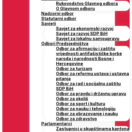
Rukovodstvo Glavnog odbora
O Glavnom odboru
Nadzorni odbor
Statutarni odbor
Savjeti
Savjet za ekonomski razvoj
Savjet za razvoj SDP BiH
Savjet za lokalnu samoupravu
Odbori Predsjedništva
Odbor za afirmaciju i zaštitu
vrijednosti antifašističke borbe
naroda i narodnosti Bosne i
Hercegovine
Odbor za turizam
Odbor za reformu ustava i ustavna
pitanja
Odbor za rad i socijalnu zaštitu
SDP BiH
Odbor za pravdu i državnu upravu
Odbor za okoliš
Odbor za sport i kulturu
Odbor za nauku i tehnologiju
Odbor za obrazovanje i nauku
Odbor za zdravstvo
Parlamentarci
Zastupnici u skupštinama kantona