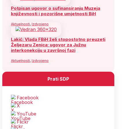
Potpisan ugovor o sufinansiranju Muzeja
književnosti i pozorišne umjetnosti BiH
Aktuelnosti
,
Izdvojeno
Lakić: Vlada FBiH želi stopostotno preuzeti
Željezaru Zenica; ugovor za Južnu
interkonekciju u završnoj fazi
Aktuelnosti
,
Izdvojeno
Prati SDP
Facebook
X
YouTube
Flickr