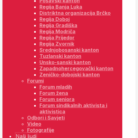
Posavski kanton
Regija Banja Luka
Distriktna organizacija Brčko
Regija Doboj
Regija Gradiška
Regija Modriča
Regija Prijedor
Regija Zvornik
Srednjobosanski kanton
Tuzlanski kanton
Unsko-sanski kanton
Zapadnohercegovački kanton
Zeničko-dobojski kanton
Forumi
Forum mladih
Forum žena
Forum seniora
Forum sindikalnih aktivista i
aktivistica
Odbori i Savjeti
Video
Fotografije
Naši ljudi