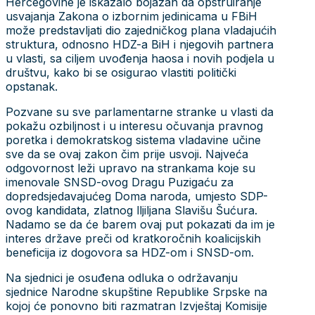
Hercegovine je iskazalo bojazan da opstruiranje
usvajanja Zakona o izbornim jedinicama u FBiH
može predstavljati dio zajedničkog plana vladajućih
struktura, odnosno HDZ-a BiH i njegovih partnera
u vlasti, sa ciljem uvođenja haosa i novih podjela u
društvu, kako bi se osigurao vlastiti politički
opstanak.
Pozvane su sve parlamentarne stranke u vlasti da
pokažu ozbiljnost i u interesu očuvanja pravnog
poretka i demokratskog sistema vladavine učine
sve da se ovaj zakon čim prije usvoji. Najveća
odgovornost leži upravo na strankama koje su
imenovale SNSD-ovog Dragu Puzigaću za
dopredsjedavajućeg Doma naroda, umjesto SDP-
ovog kandidata, zlatnog lljiljana Slavišu Šućura.
Nadamo se da će barem ovaj put pokazati da im je
interes države preči od kratkoročnih koalicijskih
beneficija iz dogovora sa HDZ-om i SNSD-om.
Na sjednici je osuđena odluka o održavanju
sjednice Narodne skupštine Republike Srpske na
kojoj će ponovno biti razmatran Izvještaj Komisije