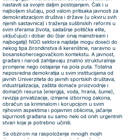
nastaviti sa svojim daljim postojanjem. Čak i u
najboljem slučaju, pod valom pritisaka javnosti za
demokratizacijom društva i države (u okviru svih
njenih sastavnica) i traženja suštinskih reformi u
svim sferama života, sadašnje političke elite,
uključujući i dobar dio (bar onaj mainstream i
najbogatiji) NGO sektora najdalje mogu doseći do
nekog tipa žirondinstva ili kerenštine, naravno u
bosanskohercegovačkom kontekstu. A javnost,
građani i narodi zahtijevaju znatno strukturalnije
promjene nego ostajanje na pola puta. Totalna
neposredna demokratija u svim institucijama od
javnih Univerziteta do javnih sportskih društava,
industrijalizacija, zaštita domaće proizvodnje i
domaćih resursa (energija, voda, hrana, šume),
revizija privatizacije, izmjene izbornog zakona,
obračun sa kriminalom i korupcijom u svim
njihovim aspektima i pojavnim oblicima, jačanje
sigurnosti građana su samo neki od onih urgentnih
stvari koje je potrebno učiniti.
Sa obzirom na raspoloženje mnogih mojih