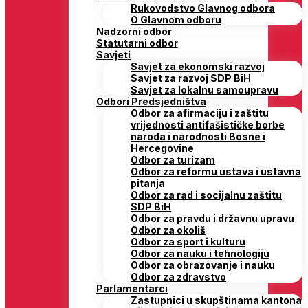
Rukovodstvo Glavnog odbora
O Glavnom odboru
Nadzorni odbor
Statutarni odbor
Savjeti
Savjet za ekonomski razvoj
Savjet za razvoj SDP BiH
Savjet za lokalnu samoupravu
Odbori Predsjedništva
Odbor za afirmaciju i zaštitu
vrijednosti antifašističke borbe
naroda i narodnosti Bosne i
Hercegovine
Odbor za turizam
Odbor za reformu ustava i ustavna
pitanja
Odbor za rad i socijalnu zaštitu
SDP BiH
Odbor za pravdu i državnu upravu
Odbor za okoliš
Odbor za sport i kulturu
Odbor za nauku i tehnologiju
Odbor za obrazovanje i nauku
Odbor za zdravstvo
Parlamentarci
Zastupnici u skupštinama kantona