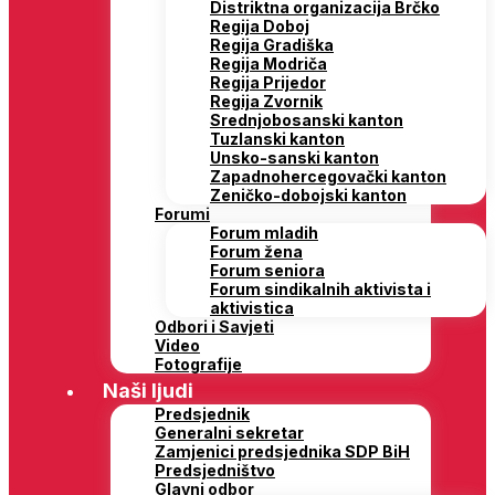
Distriktna organizacija Brčko
Regija Doboj
Regija Gradiška
Regija Modriča
Regija Prijedor
Regija Zvornik
Srednjobosanski kanton
Tuzlanski kanton
Unsko-sanski kanton
Zapadnohercegovački kanton
Zeničko-dobojski kanton
Forumi
Forum mladih
Forum žena
Forum seniora
Forum sindikalnih aktivista i
aktivistica
Odbori i Savjeti
Video
Fotografije
Naši ljudi
Predsjednik
Generalni sekretar
Zamjenici predsjednika SDP BiH
Predsjedništvo
Glavni odbor