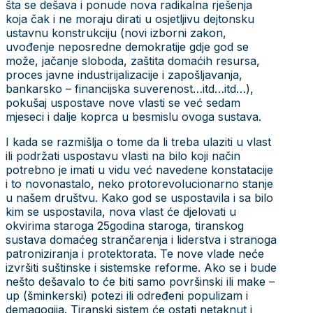
šta se dešava i ponude nova radikalna rješenja
koja čak i ne moraju dirati u osjetljivu dejtonsku
ustavnu konstrukciju (novi izborni zakon,
uvođenje neposredne demokratije gdje god se
može, jačanje sloboda, zaštita domaćih resursa,
proces javne industrijalizacije i zapošljavanja,
bankarsko – financijska suverenost…itd…itd…),
pokušaj uspostave nove vlasti se već sedam
mjeseci i dalje koprca u besmislu ovoga sustava.
I kada se razmišlja o tome da li treba ulaziti u vlast
ili podržati uspostavu vlasti na bilo koji način
potrebno je imati u vidu već navedene konstatacije
i to novonastalo, neko protorevolucionarno stanje
u našem društvu. Kako god se uspostavila i sa bilo
kim se uspostavila, nova vlast će djelovati u
okvirima staroga 25godina staroga, tiranskog
sustava domaćeg strančarenja i liderstva i stranoga
patroniziranja i protektorata. Te nove vlade neće
izvršiti suštinske i sistemske reforme. Ako se i bude
nešto dešavalo to će biti samo površinski ili make –
up (šminkerski) potezi ili određeni populizam i
demagogija. Tiranski sistem će ostati netaknut i