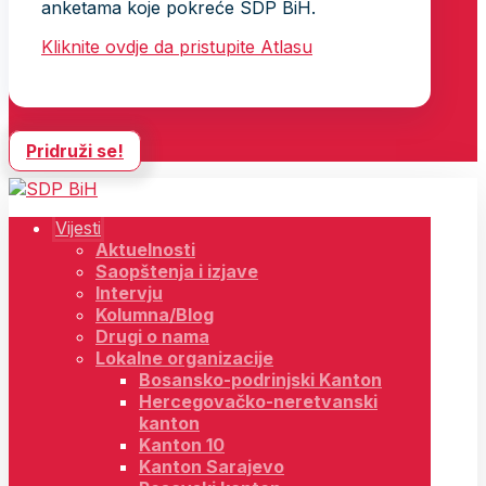
anketama koje pokreće SDP BiH.
Kliknite ovdje da pristupite Atlasu
Pridruži se!
Vijesti
Aktuelnosti
Saopštenja i izjave
Intervju
Kolumna/Blog
Drugi o nama
Lokalne organizacije
Bosansko-podrinjski Kanton
Hercegovačko-neretvanski
kanton
Kanton 10
Kanton Sarajevo