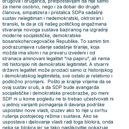
drugova i drugarica, pretpostavljam da nije samo
za mene osobno, nego i za dobar dio drugih
članova, simpatizera i pristalica SDPa sadašnji
sustav nelegitiman i nedemokratski, oktroiran i
tiranski, te da je cilj našeg političkog angažmana
stvaranje novoga sustava baziranog na izgradnji
moderne socijalističke, demokratske
bosanskohercegovačke Republike. To samim tim
podrazumijeva rušenje sadašnje tiranije, koja
možda ima silom i na prevaru izvedeni i od
stranaca aminovani legalitet “na papiru”, ali nema
niti historijski niti demokratski legitimitet. A stvarni
državni legalitet može proizaći samo iz historijskog
i demokratskog legitimiteta, sve ostalo je relativno i
podložno promjeni. Pošto je krajnje vrijeme da se
ovaj sustav sruši, a da SDP bude avangarda
socijalističke i demokratske preobrazbe, po meni
SDP ni u kome pogledu ne bi trebao učestvovati ni
u jednoj varijanti pomaganja ili davanja podrške
uspostavi nove vlasti, izuzev ako to nije u svrhu
rušenja postojećeg režima i sustava. Ako se
uspostava i djelovanje vlasti radi toga blokira, onda
neka se blokira jer se tako najslikovitije pokazuje