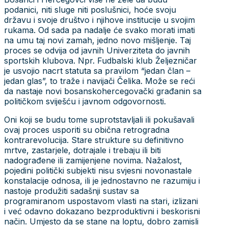
podanici, niti sluge niti poslušnici, hoće svoju
državu i svoje društvo i njihove institucije u svojim
rukama. Od sada pa nadalje će svako morati imati
na umu taj novi zamah, jedno novo mišljenje. Taj
proces se odvija od javnih Univerziteta do javnih
sportskih klubova. Npr. Fudbalski klub Željezničar
je usvojio nacrt statuta sa pravilom “jedan član –
jedan glas”, to traže i navijači Čelika. Može se reći
da nastaje novi bosanskohercegovački građanin sa
političkom sviješću i javnom odgovornosti.
Oni koji se budu tome suprotstavljali ili pokušavali
ovaj proces usporiti su obična retrogradna
kontrarevolucija. Stare strukture su definitivno
mrtve, zastarjele, dotrajale i trebaju ili biti
nadograđene ili zamijenjene novima. Nažalost,
pojedini politički subjekti nisu svjesni novonastale
konstalacije odnosa, ili je jednostavno ne razumiju i
nastoje produžiti sadašnji sustav sa
programiranom uspostavom vlasti na stari, izlizani
i već odavno dokazano bezproduktivni i beskorisni
način. Umjesto da se stane na loptu, dobro zamisli