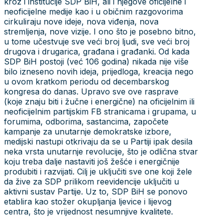
kroz i institucije SDP BiH, ali i njegove oficijelne i
neoficijelne medije kao i u običnim razgovorima
cirkuliraju nove ideje, nova viđenja, nova
stremljenja, nove vizije. I ono što je posebno bitno,
u tome učestvuje sve veći broj ljudi, sve veći broj
drugova i drugarica, građana i građanki. Od kada
SDP BiH postoji (već 106 godina) nikada nije više
bilo izneseno novih ideja, prijedloga, kreacija nego
u ovom kratkom periodu od decembarskog
kongresa do danas. Upravo sve ove rasprave
(koje znaju biti i žučne i energične) na oficijelnim ili
neoficijelnim partijskim FB stranicama i grupama, u
forumima, odborima, sastancima, započete
kampanje za unutarnje demokratske izbore,
medijski nastupi otkrivaju da se u Partiji ipak desila
neka vrsta unutarnje revolucije, što je odlična stvar
koju treba dalje nastaviti još žešće i energičnije
produbiti i razvijati. Cilj je uključiti sve one koji žele
da žive za SDP prilikom reevidencije uključiti u
aktivni sustav Partije. Uz to, SDP BiH se ponovo
etablira kao stožer okupljanja ljevice i lijevog
centra, što je vrijednost nesumnjive kvalitete.