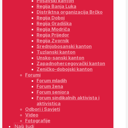
Posavski kanton
Regija Banja Luka
Distriktna organizacija Brčko
Regija Doboj
Regija Gradiška
Regija Modriča
Regija Prijedor
Regija Zvornik
Srednjobosanski kanton
Tuzlanski kanton
Unsko-sanski kanton
Zapadnohercegovački kanton
Zeničko-dobojski kanton
Forumi
Forum mladih
Forum žena
Forum seniora
Forum sindikalnih aktivista i
aktivistica
Odbori i Savjeti
Video
Fotografije
Naši ljudi