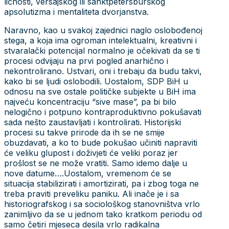
ličnosti, versajskog ili sanktpetersburškog
apsolutizma i mentaliteta dvorjanstva.
Naravno, kao u svakoj zajednici naglo oslobođenoj
stega, a koja ima ogroman intelektualni, kreativni i
stvaralački potencijal normalno je očekivati da se ti
procesi odvijaju na prvi pogled anarhično i
nekontrolirano. Ustvari, oni i trebaju da budu takvi,
kako bi se ljudi oslobodili. Uostalom, SDP BiH u
odnosu na sve ostale političke subjekte u BiH ima
najveću koncentraciju “sive mase”, pa bi bilo
nelogično i potpuno kontraproduktivno pokušavati
sada nešto zaustavljati i kontrolirati. Historijski
procesi su takve prirode da ih se ne smije
obuzdavati, a ko to bude pokušao učiniti napraviti
će veliku glupost i doživjeti će veliki poraz jer
prošlost se ne može vratiti. Samo idemo dalje u
nove datume….Uostalom, vremenom će se
situacija stabilizirati i amortizirati, pa i zbog toga ne
treba praviti preveliku paniku. Ali inače je i sa
historiografskog i sa sociološkog stanovništva vrlo
zanimljivo da se u jednom tako kratkom periodu od
samo četiri mjeseca desila vrlo radikalna