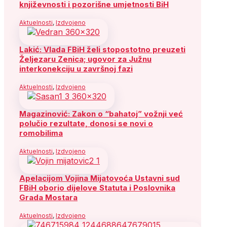
književnosti i pozorišne umjetnosti BiH
Aktuelnosti
,
Izdvojeno
Lakić: Vlada FBiH želi stopostotno preuzeti
Željezaru Zenica; ugovor za Južnu
interkonekciju u završnoj fazi
Aktuelnosti
,
Izdvojeno
Magazinović: Zakon o “bahatoj” vožnji već
polučio rezultate, donosi se novi o
romobilima
Aktuelnosti
,
Izdvojeno
Apelacijom Vojina Mijatovoća Ustavni sud
FBiH oborio dijelove Statuta i Poslovnika
Grada Mostara
Aktuelnosti
,
Izdvojeno