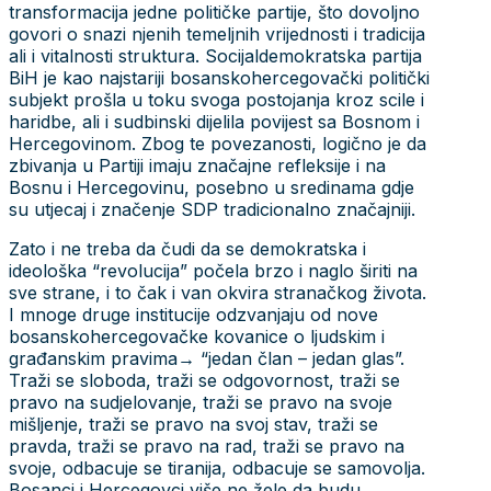
transformacija jedne političke partije, što dovoljno
govori o snazi njenih temeljnih vrijednosti i tradicija
ali i vitalnosti struktura. Socijaldemokratska partija
BiH je kao najstariji bosanskohercegovački politički
subjekt prošla u toku svoga postojanja kroz scile i
haridbe, ali i sudbinski dijelila povijest sa Bosnom i
Hercegovinom. Zbog te povezanosti, logično je da
zbivanja u Partiji imaju značajne refleksije i na
Bosnu i Hercegovinu, posebno u sredinama gdje
su utjecaj i značenje SDP tradicionalno značajniji.
Zato i ne treba da čudi da se demokratska i
ideološka “revolucija” počela brzo i naglo širiti na
sve strane, i to čak i van okvira stranačkog života.
I mnoge druge institucije odzvanjaju od nove
bosanskohercegovačke kovanice o ljudskim i
građanskim pravima→ “jedan član – jedan glas”.
Traži se sloboda, traži se odgovornost, traži se
pravo na sudjelovanje, traži se pravo na svoje
mišljenje, traži se pravo na svoj stav, traži se
pravda, traži se pravo na rad, traži se pravo na
svoje, odbacuje se tiranija, odbacuje se samovolja.
Bosanci i Hercegovci više ne žele da budu