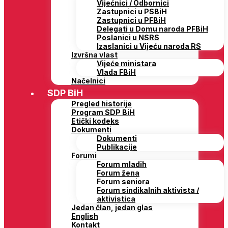
Vijećnici / Odbornici
Zastupnici u PSBiH
Zastupnici u PFBiH
Delegati u Domu naroda PFBiH
Poslanici u NSRS
Izaslanici u Vijeću naroda RS
Izvršna vlast
Vijeće ministara
Vlada FBiH
Načelnici
SDP BiH
Pregled historije
Program SDP BiH
Etički kodeks
Dokumenti
Dokumenti
Publikacije
Forumi
Forum mladih
Forum žena
Forum seniora
Forum sindikalnih aktivista /
aktivistica
Jedan član, jedan glas
English
Kontakt