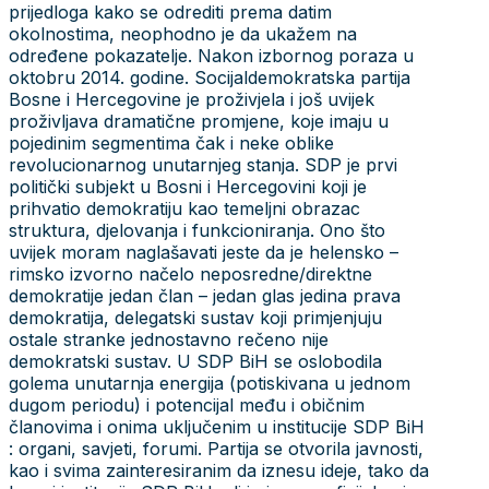
prijedloga kako se odrediti prema datim
okolnostima, neophodno je da ukažem na
određene pokazatelje. Nakon izbornog poraza u
oktobru 2014. godine. Socijaldemokratska partija
Bosne i Hercegovine je proživjela i još uvijek
proživljava dramatične promjene, koje imaju u
pojedinim segmentima čak i neke oblike
revolucionarnog unutarnjeg stanja. SDP je prvi
politički subjekt u Bosni i Hercegovini koji je
prihvatio demokratiju kao temeljni obrazac
struktura, djelovanja i funkcioniranja. Ono što
uvijek moram naglašavati jeste da je helensko –
rimsko izvorno načelo neposredne/direktne
demokratije jedan član – jedan glas jedina prava
demokratija, delegatski sustav koji primjenjuju
ostale stranke jednostavno rečeno nije
demokratski sustav. U SDP BiH se oslobodila
golema unutarnja energija (potiskivana u jednom
dugom periodu) i potencijal među i običnim
članovima i onima uključenim u institucije SDP BiH
: organi, savjeti, forumi. Partija se otvorila javnosti,
kao i svima zainteresiranim da iznesu ideje, tako da