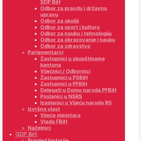
SDP BiH
Odbor za pravdu i državnu
upravu
Odbor za okoliš
Odbor za sport i kulturu
Odbor za nauku i tehnologiju
Odbor za obrazovanje i nauku
Odbor za zdravstvo
Parlamentarci
Zastupnici u skupštinama
kantona
Vijećnici / Odbornici
Zastupnici u PSBiH
Zastupnici u PFBiH
Delegati u Domu naroda PFBiH
Poslanici u NSRS
Izaslanici u Vijeću naroda RS
Izvršna vlast
Vijeće ministara
Vlada FBiH
Načelnici
SDP BiH
Pregled historije