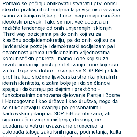
Pomalo se počinju oblikovati i stvarati i prvi obrisi
idejnih i praktičnih stremljena koja više nisu vezana
samo za karijerističke pobude, nego imaju i snažan
ideološki prizvuk. Tako se npr. već uočavaju i
različite tendencije od onih umjerenijih, sklonijih
Third way pozicijama pa do onih koji su za
klasičnu socijaldemokratiju, pa do onih koji su za
ljevičarskije pozicije i demokratski socijalizam pa i
otvorenost prema tradicionalnim vrijednostima
komunističkih pokreta. Imamo i one koji su za
revolucionarnije pristupe djelovanju i one koji nisu
za to. To je sve dobro, prvo jer se SDP BiH polako
profilira kao složena ljevičarska stranka pluralnih
idejnih identiteta, a zatim bolje je i da se članovi
spajaju i diskutiraju po idejnim i praktično –
funkcionalnim osnovama djelovanja Partije i Bosne
i Hercegovine i kao države i kao društva, nego da
se sukobljavaju i svadjaju po personalnim i
kadrovskim pitanjima. SDP BiH se ubrzano, ali
sigurno uči razmjeni mišljenja, diskusija, ne
upadanja u vatru i uvažavanja drugačijeg, a
oslobađa taloga zakulisnih igara, podmetanja, kulta