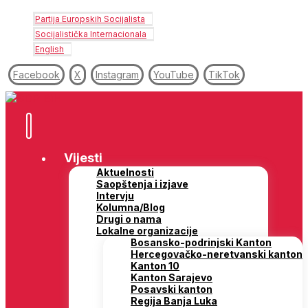
Partija Europskih Socijalista
Socijalistička Internacionala
English
Facebook
X
Instagram
YouTube
TikTok
Vijesti
Aktuelnosti
Saopštenja i izjave
Intervju
Kolumna/Blog
Drugi o nama
Lokalne organizacije
Bosansko-podrinjski Kanton
Hercegovačko-neretvanski kanton
Kanton 10
Kanton Sarajevo
Posavski kanton
Regija Banja Luka