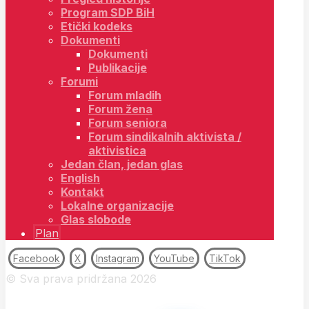
Program SDP BiH
Etički kodeks
Dokumenti
Dokumenti
Publikacije
Forumi
Forum mladih
Forum žena
Forum seniora
Forum sindikalnih aktivista /
aktivistica
Jedan član, jedan glas
English
Kontakt
Lokalne organizacije
Glas slobode
Plan
Facebook
X
Instagram
YouTube
TikTok
© Sva prava pridržana 2026