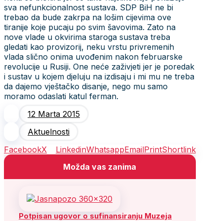
sva nefunkcionalnost sustava. SDP BiH ne bi
trebao da bude zakrpa na lošim cijevima ove
tiranije koje pucaju po svim šavovima. Zato na
nove vlade u okvirima staroga sustava treba
gledati kao provizorij, neku vrstu privremenih
vlada slično onima uvođenim nakon februarske
revolucije u Rusiji. One neće zaživjeti jer je poredak
i sustav u kojem djeluju na izdisaju i mi mu ne treba
da dajemo vještačko disanje, nego mu samo
moramo odaslati katul ferman.
12 Marta 2015
Aktuelnosti
Facebook
X
Linkedin
Whatsapp
Email
Print
Shortlink
Možda vas zanima
Potpisan ugovor o sufinansiranju Muzeja