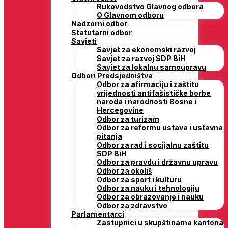
Rukovodstvo Glavnog odbora
O Glavnom odboru
Nadzorni odbor
Statutarni odbor
Savjeti
Savjet za ekonomski razvoj
Savjet za razvoj SDP BiH
Savjet za lokalnu samoupravu
Odbori Predsjedništva
Odbor za afirmaciju i zaštitu
vrijednosti antifašističke borbe
naroda i narodnosti Bosne i
Hercegovine
Odbor za turizam
Odbor za reformu ustava i ustavna
pitanja
Odbor za rad i socijalnu zaštitu
SDP BiH
Odbor za pravdu i državnu upravu
Odbor za okoliš
Odbor za sport i kulturu
Odbor za nauku i tehnologiju
Odbor za obrazovanje i nauku
Odbor za zdravstvo
Parlamentarci
Zastupnici u skupštinama kantona