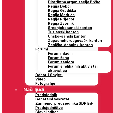
Distriktna organizacija Brčko
Regija Doboj
Regija Gradiška
Regija Modriča
Regija Prijedor
Regija Zvornik
Srednjobosanski kanton
Tuzlanski kanton
Unsko-sanski kanton
Zapadnohercegovački kanton
Zeničko-dobojski kanton
Forumi
Forum mladih
Forum žena
Forum seniora
Forum sindikalnih aktivista i
aktivistica
Odbori i Savjeti
Video
Fotografije
Naši ljudi
Predsjednik
Generalni sekretar
Zamjenici predsjednika SDP BiH
Predsjedništvo
Glavni odbor