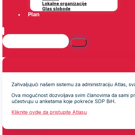
Lokalne organizacije
Glas slobode
Plan
Zahvaljujući našem sistemu za administraciju Atlas, svak
Ova mogućnost dozvoljava svim članovima da sami provj
učestvuju u anketama koje pokreće SDP BiH.
Kliknite ovdje da pristupite Atlasu