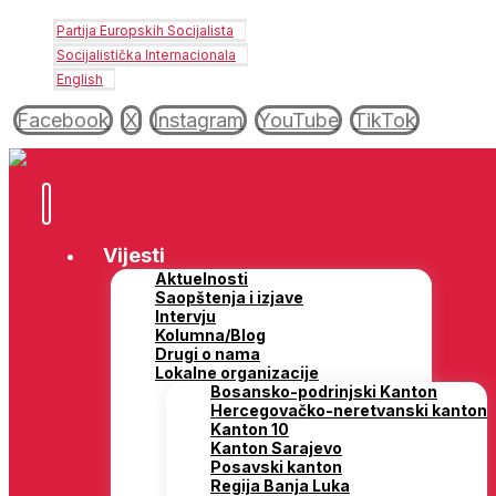
Partija Europskih Socijalista
Socijalistička Internacionala
English
Facebook
X
Instagram
YouTube
TikTok
Vijesti
Aktuelnosti
Saopštenja i izjave
Intervju
Kolumna/Blog
Drugi o nama
Lokalne organizacije
Bosansko-podrinjski Kanton
Hercegovačko-neretvanski kanton
Kanton 10
Kanton Sarajevo
Posavski kanton
Regija Banja Luka