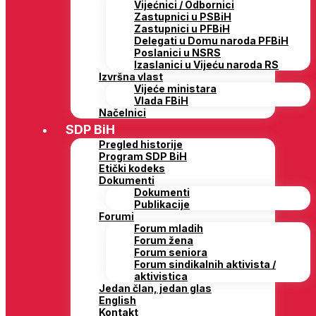
Vijećnici / Odbornici
Zastupnici u PSBiH
Zastupnici u PFBiH
Delegati u Domu naroda PFBiH
Poslanici u NSRS
Izaslanici u Vijeću naroda RS
Izvršna vlast
Vijeće ministara
Vlada FBiH
Načelnici
SDP BiH
Pregled historije
Program SDP BiH
Etički kodeks
Dokumenti
Dokumenti
Publikacije
Forumi
Forum mladih
Forum žena
Forum seniora
Forum sindikalnih aktivista /
aktivistica
Jedan član, jedan glas
English
Kontakt