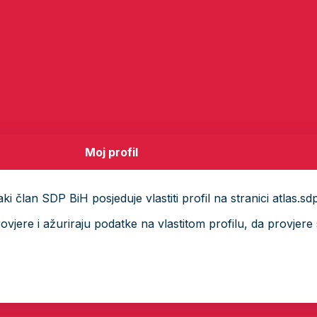
Moj profil
i član SDP BiH posjeduje vlastiti profil na stranici atlas.sd
ere i ažuriraju podatke na vlastitom profilu, da provjere s