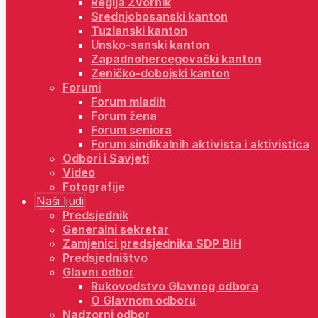
Regija Zvornik
Srednjobosanski kanton
Tuzlanski kanton
Unsko-sanski kanton
Zapadnohercegovački kanton
Zeničko-dobojski kanton
Forumi
Forum mladih
Forum žena
Forum seniora
Forum sindikalnih aktivista i aktivistica
Odbori i Savjeti
Video
Fotografije
Naši ljudi
Predsjednik
Generalni sekretar
Zamjenici predsjednika SDP BiH
Predsjedništvo
Glavni odbor
Rukovodstvo Glavnog odbora
O Glavnom odboru
Nadzorni odbor