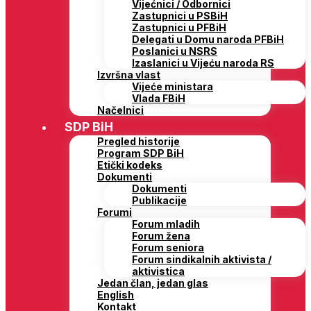
Vijećnici / Odbornici
Zastupnici u PSBiH
Zastupnici u PFBiH
Delegati u Domu naroda PFBiH
Poslanici u NSRS
Izaslanici u Vijeću naroda RS
Izvršna vlast
Vijeće ministara
Vlada FBiH
Načelnici
SDP BiH
Pregled historije
Program SDP BiH
Etički kodeks
Dokumenti
Dokumenti
Publikacije
Forumi
Forum mladih
Forum žena
Forum seniora
Forum sindikalnih aktivista /
aktivistica
Jedan član, jedan glas
English
Kontakt