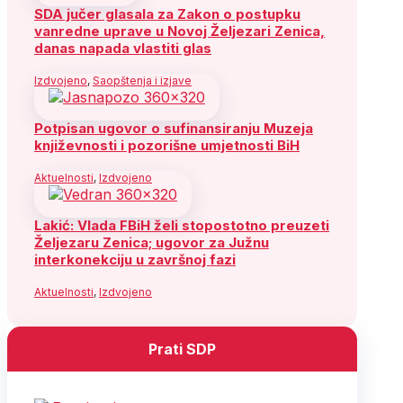
SDA jučer glasala za Zakon o postupku
vanredne uprave u Novoj Željezari Zenica,
danas napada vlastiti glas
Izdvojeno
,
Saopštenja i izjave
Potpisan ugovor o sufinansiranju Muzeja
književnosti i pozorišne umjetnosti BiH
Aktuelnosti
,
Izdvojeno
Lakić: Vlada FBiH želi stopostotno preuzeti
Željezaru Zenica; ugovor za Južnu
interkonekciju u završnoj fazi
Aktuelnosti
,
Izdvojeno
Prati SDP