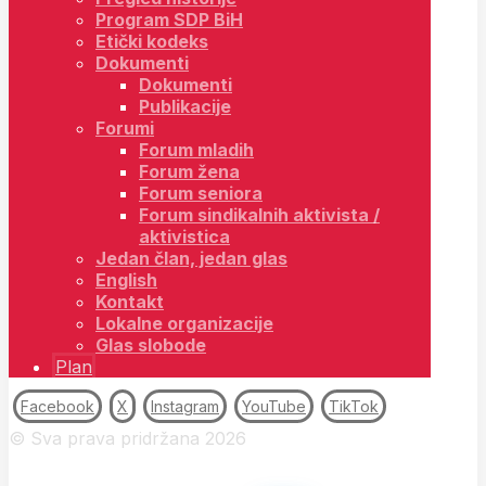
Program SDP BiH
Etički kodeks
Dokumenti
Dokumenti
Publikacije
Forumi
Forum mladih
Forum žena
Forum seniora
Forum sindikalnih aktivista /
aktivistica
Jedan član, jedan glas
English
Kontakt
Lokalne organizacije
Glas slobode
Plan
Facebook
X
Instagram
YouTube
TikTok
© Sva prava pridržana 2026