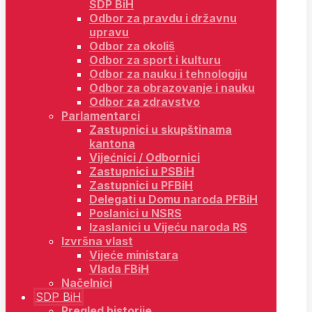
SDP BiH
Odbor za pravdu i državnu
upravu
Odbor za okoliš
Odbor za sport i kulturu
Odbor za nauku i tehnologiju
Odbor za obrazovanje i nauku
Odbor za zdravstvo
Parlamentarci
Zastupnici u skupštinama
kantona
Vijećnici / Odbornici
Zastupnici u PSBiH
Zastupnici u PFBiH
Delegati u Domu naroda PFBiH
Poslanici u NSRS
Izaslanici u Vijeću naroda RS
Izvršna vlast
Vijeće ministara
Vlada FBiH
Načelnici
SDP BiH
Pregled historije