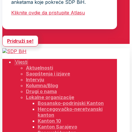
anketama koje pokreće SDP BiH.
Kliknite ovdje da pristupite Atlasu
Pridruži se!
Vijesti
Aktuelnosti
Saopštenja i izjave
Intervju
Kolumna/Blog
Drugi o nama
Lokalne organizacije
Bosansko-podrinjski Kanton
Hercegovačko-neretvanski
kanton
Kanton 10
Kanton Sarajevo