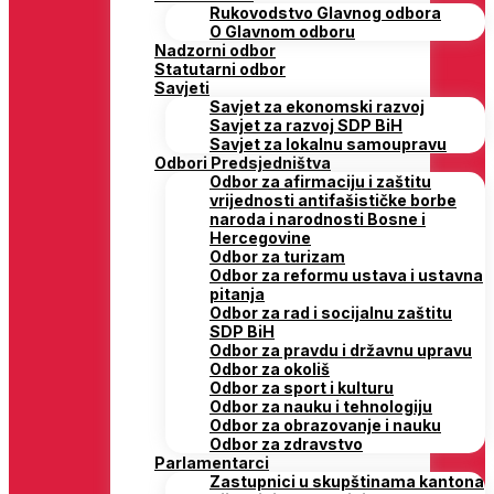
Rukovodstvo Glavnog odbora
O Glavnom odboru
Nadzorni odbor
Statutarni odbor
Savjeti
Savjet za ekonomski razvoj
Savjet za razvoj SDP BiH
Savjet za lokalnu samoupravu
Odbori Predsjedništva
Odbor za afirmaciju i zaštitu
vrijednosti antifašističke borbe
naroda i narodnosti Bosne i
Hercegovine
Odbor za turizam
Odbor za reformu ustava i ustavna
pitanja
Odbor za rad i socijalnu zaštitu
SDP BiH
Odbor za pravdu i državnu upravu
Odbor za okoliš
Odbor za sport i kulturu
Odbor za nauku i tehnologiju
Odbor za obrazovanje i nauku
Odbor za zdravstvo
Parlamentarci
Zastupnici u skupštinama kantona