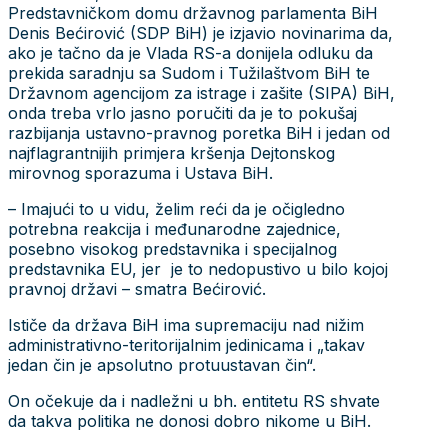
Predstavničkom domu državnog parlamenta BiH
Denis Bećirović (SDP BiH) je izjavio novinarima da,
ako je tačno da je Vlada RS-a donijela odluku da
prekida saradnju sa Sudom i Tužilaštvom BiH te
Državnom agencijom za istrage i zašite (SIPA) BiH,
onda treba vrlo jasno poručiti da je to pokušaj
razbijanja ustavno-pravnog poretka BiH i jedan od
najflagrantnijih primjera kršenja Dejtonskog
mirovnog sporazuma i Ustava BiH.
– Imajući to u vidu, želim reći da je očigledno
potrebna reakcija i međunarodne zajednice,
posebno visokog predstavnika i specijalnog
predstavnika EU, jer je to nedopustivo u bilo kojoj
pravnoj državi – smatra Bećirović.
Ističe da država BiH ima supremaciju nad nižim
administrativno-teritorijalnim jedinicama i „takav
jedan čin je apsolutno protuustavan čin“.
On očekuje da i nadležni u bh. entitetu RS shvate
da takva politika ne donosi dobro nikome u BiH.