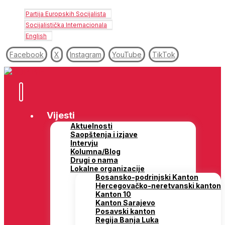
Partija Europskih Socijalista
Socijalistička Internacionala
English
Facebook
X
Instagram
YouTube
TikTok
Vijesti
Aktuelnosti
Saopštenja i izjave
Intervju
Kolumna/Blog
Drugi o nama
Lokalne organizacije
Bosansko-podrinjski Kanton
Hercegovačko-neretvanski kanton
Kanton 10
Kanton Sarajevo
Posavski kanton
Regija Banja Luka