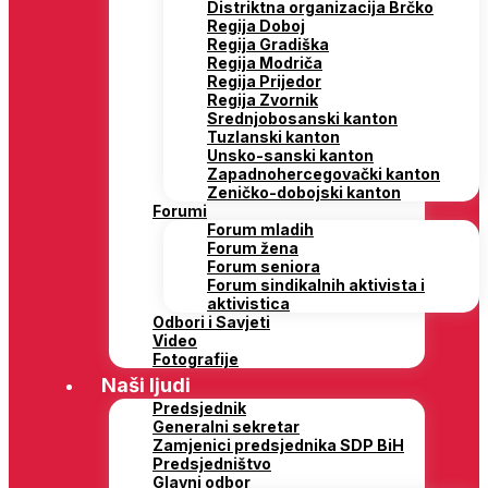
Distriktna organizacija Brčko
Regija Doboj
Regija Gradiška
Regija Modriča
Regija Prijedor
Regija Zvornik
Srednjobosanski kanton
Tuzlanski kanton
Unsko-sanski kanton
Zapadnohercegovački kanton
Zeničko-dobojski kanton
Forumi
Forum mladih
Forum žena
Forum seniora
Forum sindikalnih aktivista i
aktivistica
Odbori i Savjeti
Video
Fotografije
Naši ljudi
Predsjednik
Generalni sekretar
Zamjenici predsjednika SDP BiH
Predsjedništvo
Glavni odbor