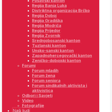
Posavski kanton
Regija Banja Luka
Distriktna organizacija Brčko
Regija Doboj
Regija Gradiška
Regija Modriča
Regija Prijedor
Regija Zvornik
Srednjobosanski kanton
Tuzlanski kanton
Unsko-sanski kanton
Zapadnohercegovački kanton
Zeničko-dobojski kanton
Forumi
Forum mladih
Forum žena
Forum seniora
Forum sindikalnih aktivista i
aktivistica
Odbori i Savjeti
Video
Fotografije
Naši ljudi