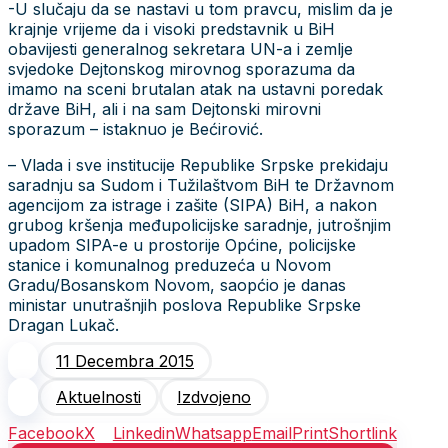
-U slučaju da se nastavi u tom pravcu, mislim da je
krajnje vrijeme da i visoki predstavnik u BiH
obavijesti generalnog sekretara UN-a i zemlje
svjedoke Dejtonskog mirovnog sporazuma da
imamo na sceni brutalan atak na ustavni poredak
države BiH, ali i na sam Dejtonski mirovni
sporazum – istaknuo je Bećirović.
– Vlada i sve institucije Republike Srpske prekidaju
saradnju sa Sudom i Tužilaštvom BiH te Državnom
agencijom za istrage i zašite (SIPA) BiH, a nakon
grubog kršenja međupolicijske saradnje, jutrošnjim
upadom SIPA-e u prostorije Općine, policijske
stanice i komunalnog preduzeća u Novom
Gradu/Bosanskom Novom, saopćio je danas
ministar unutrašnjih poslova Republike Srpske
Dragan Lukač.
11 Decembra 2015
Aktuelnosti
Izdvojeno
Facebook
X
Linkedin
Whatsapp
Email
Print
Shortlink