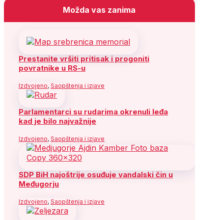
Možda vas zanima
Prestanite vršiti pritisak i progoniti
povratnike u RS-u
Izdvojeno
,
Saopštenja i izjave
Parlamentarci su rudarima okrenuli leđa
kad je bilo najvažnije
Izdvojeno
,
Saopštenja i izjave
SDP BiH najoštrije osuđuje vandalski čin u
Međugorju
Izdvojeno
,
Saopštenja i izjave