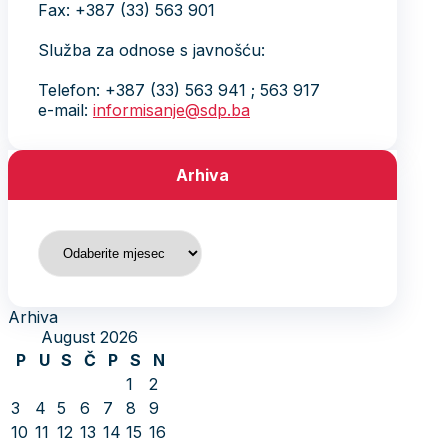
Fax: +387 (33) 563 901
Služba za odnose s javnošću:
Telefon: +387 (33) 563 941 ; 563 917
e-mail:
informisanje@sdp.ba
Arhiva
Arhiva
Arhiva
August 2026
P
U
S
Č
P
S
N
1
2
3
4
5
6
7
8
9
10
11
12
13
14
15
16