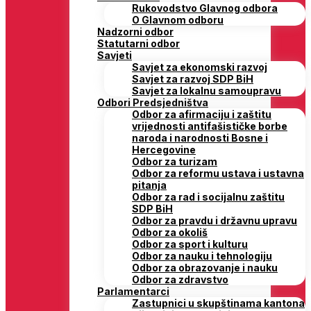
Rukovodstvo Glavnog odbora
O Glavnom odboru
Nadzorni odbor
Statutarni odbor
Savjeti
Savjet za ekonomski razvoj
Savjet za razvoj SDP BiH
Savjet za lokalnu samoupravu
Odbori Predsjedništva
Odbor za afirmaciju i zaštitu
vrijednosti antifašističke borbe
naroda i narodnosti Bosne i
Hercegovine
Odbor za turizam
Odbor za reformu ustava i ustavna
pitanja
Odbor za rad i socijalnu zaštitu
SDP BiH
Odbor za pravdu i državnu upravu
Odbor za okoliš
Odbor za sport i kulturu
Odbor za nauku i tehnologiju
Odbor za obrazovanje i nauku
Odbor za zdravstvo
Parlamentarci
Zastupnici u skupštinama kantona