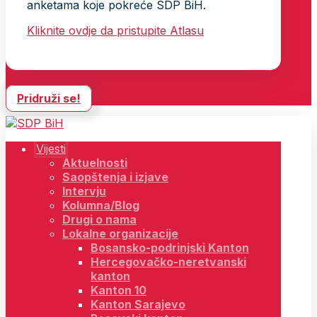
anketama koje pokreće SDP BiH.
Kliknite ovdje da pristupite Atlasu
Pridruži se!
Vijesti
Aktuelnosti
Saopštenja i izjave
Intervju
Kolumna/Blog
Drugi o nama
Lokalne organizacije
Bosansko-podrinjski Kanton
Hercegovačko-neretvanski
kanton
Kanton 10
Kanton Sarajevo