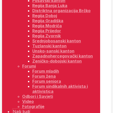
Posavski kanton
Regija Banja Luka
Distriktna organizacija Brčko
Regija Doboj
Regija Gradiška
Regija Modriča
Regija Prijedor
Regija Zvornik
Srednjobosanski kanton
Tuzlanski kanton
Unsko-sanski kanton
Zapadnohercegovački kanton
Zeničko-dobojski kanton
Forumi
Forum mladih
Forum žena
Forum seniora
Forum sindikalnih aktivista i
aktivistica
Odbori i Savjeti
Video
Fotografije
Naši ljudi