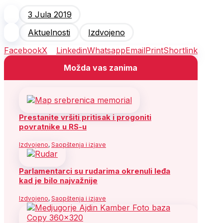
3 Jula 2019
Aktuelnosti
Izdvojeno
Facebook
X
Linkedin
Whatsapp
Email
Print
Shortlink
Možda vas zanima
Prestanite vršiti pritisak i progoniti
povratnike u RS-u
Izdvojeno
,
Saopštenja i izjave
Parlamentarci su rudarima okrenuli leđa
kad je bilo najvažnije
Izdvojeno
,
Saopštenja i izjave