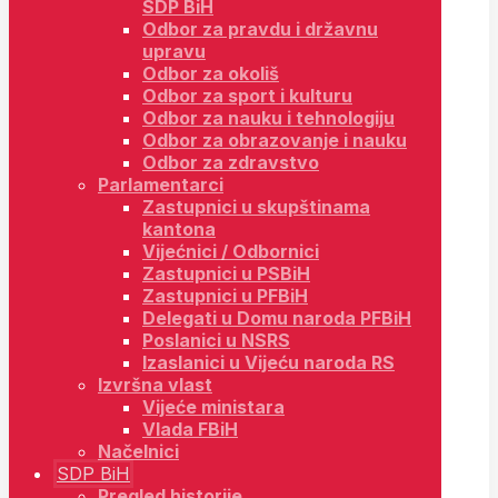
SDP BiH
Odbor za pravdu i državnu
upravu
Odbor za okoliš
Odbor za sport i kulturu
Odbor za nauku i tehnologiju
Odbor za obrazovanje i nauku
Odbor za zdravstvo
Parlamentarci
Zastupnici u skupštinama
kantona
Vijećnici / Odbornici
Zastupnici u PSBiH
Zastupnici u PFBiH
Delegati u Domu naroda PFBiH
Poslanici u NSRS
Izaslanici u Vijeću naroda RS
Izvršna vlast
Vijeće ministara
Vlada FBiH
Načelnici
SDP BiH
Pregled historije