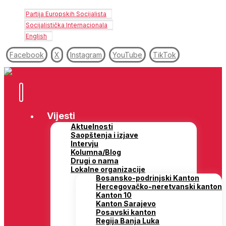
Partija Europskih Socijalista
Socijalistička Internacionala
English
Facebook
X
Instagram
YouTube
TikTok
Vijesti
Aktuelnosti
Saopštenja i izjave
Intervju
Kolumna/Blog
Drugi o nama
Lokalne organizacije
Bosansko-podrinjski Kanton
Hercegovačko-neretvanski kanton
Kanton 10
Kanton Sarajevo
Posavski kanton
Regija Banja Luka