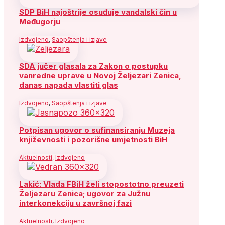
SDP BiH najoštrije osuđuje vandalski čin u
Međugorju
Izdvojeno
,
Saopštenja i izjave
SDA jučer glasala za Zakon o postupku
vanredne uprave u Novoj Željezari Zenica,
danas napada vlastiti glas
Izdvojeno
,
Saopštenja i izjave
Potpisan ugovor o sufinansiranju Muzeja
književnosti i pozorišne umjetnosti BiH
Aktuelnosti
,
Izdvojeno
Lakić: Vlada FBiH želi stopostotno preuzeti
Željezaru Zenica; ugovor za Južnu
interkonekciju u završnoj fazi
Aktuelnosti
,
Izdvojeno