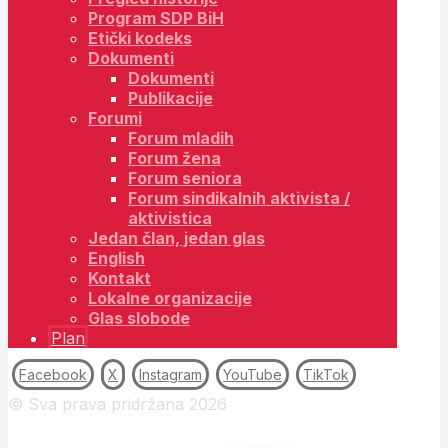
Program SDP BiH
Etički kodeks
Dokumenti
Dokumenti
Publikacije
Forumi
Forum mladih
Forum žena
Forum seniora
Forum sindikalnih aktivista /
aktivistica
Jedan član, jedan glas
English
Kontakt
Lokalne organizacije
Glas slobode
Plan
Facebook
X
Instagram
YouTube
TikTok
© Sva prava pridržana 2026