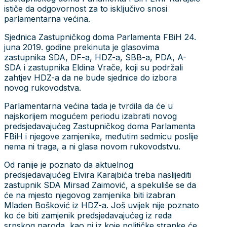
ističe da odgovornost za to isključivo snosi
parlamentarna većina.
Sjednica Zastupničkog doma Parlamenta FBiH 24.
juna 2019. godine prekinuta je glasovima
zastupnika SDA, DF-a, HDZ-a, SBB-a, PDA, A-
SDA i zastupnika Eldina Vrače, koji su podržali
zahtjev HDZ-a da ne bude sjednice do izbora
novog rukovodstva.
Parlamentarna većina tada je tvrdila da će u
najskorijem mogućem periodu izabrati novog
predsjedavajućeg Zastupničkog doma Parlamenta
FBiH i njegove zamjenike, međutim sedmicu poslije
nema ni traga, a ni glasa novom rukovodstvu.
Od ranije je poznato da aktuelnog
predsjedavajućeg Elvira Karajbića treba naslijediti
zastupnik SDA Mirsad Zaimović, a spekuliše se da
će na mjesto njegovog zamjenika biti izabran
Mladen Bošković iz HDZ-a. Još uvijek nije poznato
ko će biti zamjenik predsjedavajućeg iz reda
srpskog naroda, kao ni iz koje političke stranke će