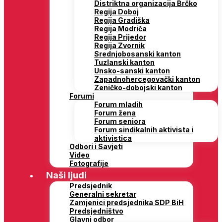
Distriktna organizacija Brčko
Regija Doboj
Regija Gradiška
Regija Modriča
Regija Prijedor
Regija Zvornik
Srednjobosanski kanton
Tuzlanski kanton
Unsko-sanski kanton
Zapadnohercegovački kanton
Zeničko-dobojski kanton
Forumi
Forum mladih
Forum žena
Forum seniora
Forum sindikalnih aktivista i
aktivistica
Odbori i Savjeti
Video
Fotografije
Naši ljudi
Predsjednik
Generalni sekretar
Zamjenici predsjednika SDP BiH
Predsjedništvo
Glavni odbor