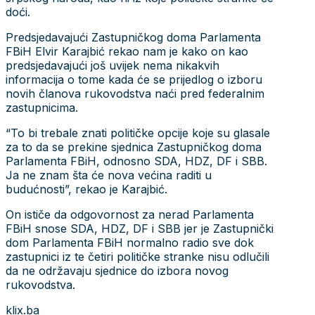
doći.
Predsjedavajući Zastupničkog doma Parlamenta
FBiH Elvir Karajbić rekao nam je kako on kao
predsjedavajući još uvijek nema nikakvih
informacija o tome kada će se prijedlog o izboru
novih članova rukovodstva naći pred federalnim
zastupnicima.
“To bi trebale znati političke opcije koje su glasale
za to da se prekine sjednica Zastupničkog doma
Parlamenta FBiH, odnosno SDA, HDZ, DF i SBB.
Ja ne znam šta će nova većina raditi u
budućnosti”, rekao je Karajbić.
On ističe da odgovornost za nerad Parlamenta
FBiH snose SDA, HDZ, DF i SBB jer je Zastupnički
dom Parlamenta FBiH normalno radio sve dok
zastupnici iz te četiri političke stranke nisu odlučili
da ne održavaju sjednice do izbora novog
rukovodstva.
klix.ba