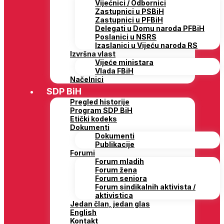
Vijećnici / Odbornici
Zastupnici u PSBiH
Zastupnici u PFBiH
Delegati u Domu naroda PFBiH
Poslanici u NSRS
Izaslanici u Vijeću naroda RS
Izvršna vlast
Vijeće ministara
Vlada FBiH
Načelnici
SDP BiH
Pregled historije
Program SDP BiH
Etički kodeks
Dokumenti
Dokumenti
Publikacije
Forumi
Forum mladih
Forum žena
Forum seniora
Forum sindikalnih aktivista /
aktivistica
Jedan član, jedan glas
English
Kontakt