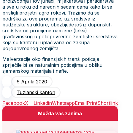
proizvodnja i tov junadi, mljekarstva i peradarstva
a sve u roku od narednih sedam dana kako bi se
pristigli proljetni agro rokovi. Trazimo da se
podrška za ove programe, uz sredstva iz
budžetske strukture, obezbjede još iz dopunskih
sredstva od promjene namjene (taksi)
građevinskog u poljoprivredno zemljište i sredstava
koja su kantonu uplaćivana od zakupa
poljoprivrednog zemljišta.
Malverzacije oko finansijskih tranši poticaja
spriječile bi se naturalnim poticajima u obliku
sjemenskog materijala i nafte.
6 Aprila 2020
Tuzlanski kanton
Facebook
X
Linkedin
Whatsapp
Email
Print
Shortlink
Možda vas zanima