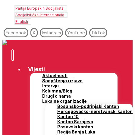
Partija Europskih Socijalista
Socijalistička Internacionala
English
Facebook
X
Instagram
YouTube
TikTok
Vijesti
Aktuelnosti
Saopštenja i izjave
Intervju
Kolumna/Blog
Drugi o nama
Lokalne organizacije
Bosansko-podrinjski Kanton
Hercegovačko-neretvanski kanton
Kanton 10
Kanton Sarajevo
Posavski kanton
Regija Banja Luka