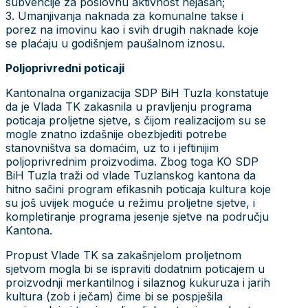
subvencije za poslovnu aktivnost nejasan;
3. Umanjivanja naknada za komunalne takse i
porez na imovinu kao i svih drugih naknade koje
se plaćaju u godišnjem paušalnom iznosu.
Poljoprivredni poticaji
Kantonalna organizacija SDP BiH Tuzla konstatuje
da je Vlada TK zakasnila u pravljenju programa
poticaja proljetne sjetve, s čijom realizacijom su se
mogle znatno izdašnije obezbjediti potrebe
stanovništva sa domaćim, uz to i jeftinijim
poljoprivrednim proizvodima. Zbog toga KO SDP
BiH Tuzla traži od vlade Tuzlanskog kantona da
hitno sačini program efikasnih poticaja kultura koje
su još uvijek moguće u režimu proljetne sjetve, i
kompletiranje programa jesenje sjetve na području
Kantona.
Propust Vlade TK sa zakašnjelom proljetnom
sjetvom mogla bi se ispraviti dodatnim poticajem u
proizvodnji merkantilnog i silaznog kukuruza i jarih
kultura (zob i ječam) čime bi se pospješila