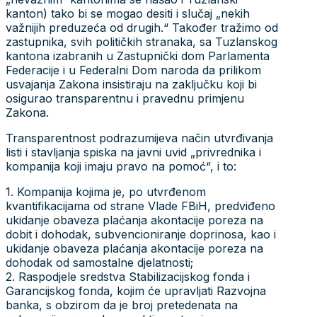
kanton) tako bi se mogao desiti i slučaj „nekih
važnijih preduzeća od drugih.“ Također tražimo od
zastupnika, svih političkih stranaka, sa Tuzlanskog
kantona izabranih u Zastupnički dom Parlamenta
Federacije i u Federalni Dom naroda da prilikom
usvajanja Zakona insistiraju na zaključku koji bi
osigurao transparentnu i pravednu primjenu
Zakona.
Transparentnost podrazumijeva način utvrđivanja
listi i stavljanja spiska na javni uvid „privrednika i
kompanija koji imaju pravo na pomoć“, i to:
1. Kompanija kojima je, po utvrđenom
kvantifikacijama od strane Vlade FBiH, predviđeno
ukidanje obaveza plaćanja akontacije poreza na
dobit i dohodak, subvencioniranje doprinosa, kao i
ukidanje obaveza plaćanja akontacije poreza na
dohodak od samostalne djelatnosti;
2. Raspodjele sredstva Stabilizacijskog fonda i
Garancijskog fonda, kojim će upravljati Razvojna
banka, s obzirom da je broj pretedenata na