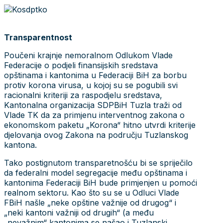
Transparentnost
Poučeni krajnje nemoralnom Odlukom Vlade
Federacije o podjeli finansijskih sredstava
opštinama i kantonima u Federaciji BiH za borbu
protiv korona virusa, u kojoj su se pogubili svi
racionalni kriteriji za raspodjelu sredstava,
Kantonalna organizacija SDPBiH Tuzla traži od
Vlade TK da za primjenu interventnog zakona o
ekonomskom paketu „Korona“ hitno utvrdi kriterije
djelovanja ovog Zakona na području Tuzlanskog
kantona.
Tako postignutom transparetnošću bi se spriječilo
da federalni model segregacije među opštinama i
kantonima Federaciji BiH bude primjenjen u pomoći
realnom sektoru. Kao što su se u Odluci Vlade
FBiH našle „neke opštine važnije od drugog“ i
„neki kantoni važniji od drugih“ (a među
„nevažnim“ kantonima se našao i Tuzlanski