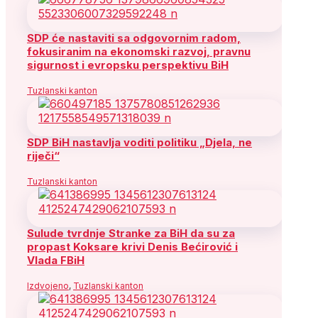
SDP će nastaviti sa odgovornim radom,
fokusiranim na ekonomski razvoj, pravnu
sigurnost i evropsku perspektivu BiH
Tuzlanski kanton
SDP BiH nastavlja voditi politiku „Djela, ne
riječi“
Tuzlanski kanton
Sulude tvrdnje Stranke za BiH da su za
propast Koksare krivi Denis Bećirović i
Vlada FBiH
Izdvojeno
,
Tuzlanski kanton