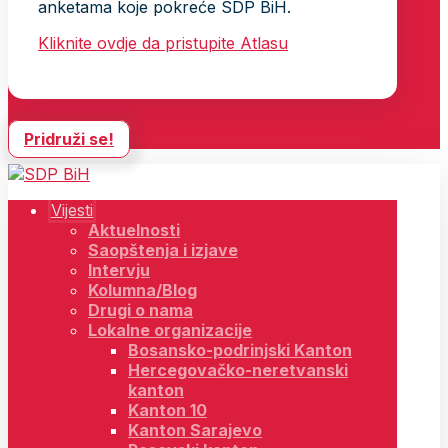
anketama koje pokreće SDP BiH.
Kliknite ovdje da pristupite Atlasu
Pridruži se!
Vijesti
Aktuelnosti
Saopštenja i izjave
Intervju
Kolumna/Blog
Drugi o nama
Lokalne organizacije
Bosansko-podrinjski Kanton
Hercegovačko-neretvanski
kanton
Kanton 10
Kanton Sarajevo