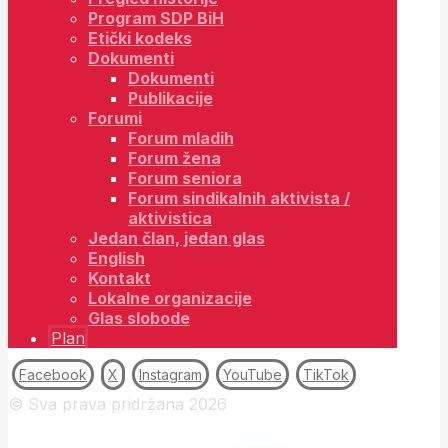
Program SDP BiH
Etički kodeks
Dokumenti
Dokumenti
Publikacije
Forumi
Forum mladih
Forum žena
Forum seniora
Forum sindikalnih aktivista /
aktivistica
Jedan član, jedan glas
English
Kontakt
Lokalne organizacije
Glas slobode
Plan
Facebook
X
Instagram
YouTube
TikTok
© Sva prava pridržana 2026