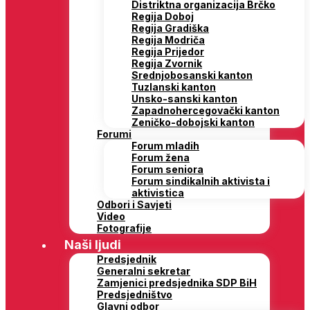
Distriktna organizacija Brčko
Regija Doboj
Regija Gradiška
Regija Modriča
Regija Prijedor
Regija Zvornik
Srednjobosanski kanton
Tuzlanski kanton
Unsko-sanski kanton
Zapadnohercegovački kanton
Zeničko-dobojski kanton
Forumi
Forum mladih
Forum žena
Forum seniora
Forum sindikalnih aktivista i
aktivistica
Odbori i Savjeti
Video
Fotografije
Naši ljudi
Predsjednik
Generalni sekretar
Zamjenici predsjednika SDP BiH
Predsjedništvo
Glavni odbor