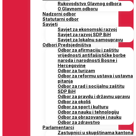
Rukovodstvo Glavnog odbora
O Glavnom odboru
Nadzorni odbor
Statutarni odbor
Savjeti
Savjet za ekonomski razvoj
Savjet za razvoj SDP BiH
Savjet za lokalnu samoupravu
Odbori Predsjedništva
Odbor za afirmaciju i zaštitu
vrijednosti antifašističke borbe
naroda i narodnosti Bosne i
Hercegovine
Odbor za turizam
Odbor za reformu ustava i ustavna
pitanja
Odbor za rad i socijalnu zaštitu
SDP BiH
Odbor za pravdu i državnu upravu
Odbor za okoliš
Odbor za sport i kulturu
Odbor za nauku i tehnologiju
Odbor za obrazovanje i nauku
Odbor za zdravstvo
Parlamentarci
Zastupnici u skupštinama kantona