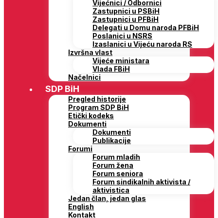
Vijećnici / Odbornici
Zastupnici u PSBiH
Zastupnici u PFBiH
Delegati u Domu naroda PFBiH
Poslanici u NSRS
Izaslanici u Vijeću naroda RS
Izvršna vlast
Vijeće ministara
Vlada FBiH
Načelnici
SDP BiH
Pregled historije
Program SDP BiH
Etički kodeks
Dokumenti
Dokumenti
Publikacije
Forumi
Forum mladih
Forum žena
Forum seniora
Forum sindikalnih aktivista /
aktivistica
Jedan član, jedan glas
English
Kontakt