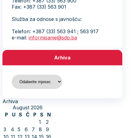
Telefon: +387 (33) 563 900
Fax: +387 (33) 563 901
Služba za odnose s javnošću:
Telefon: +387 (33) 563 941 ; 563 917
e-mail:
informisanje@sdp.ba
Arhiva
Arhiva
Arhiva
August 2026
P
U
S
Č
P
S
N
1
2
3
4
5
6
7
8
9
10
11
12
13
14
15
16