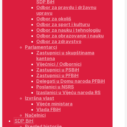
SDP BiH
Odbor za pravdu i državnu
upravu
Odbor za okoliš
Odbor za sport i kulturu
Odbor za nauku i tehnologiju
Odbor za obrazovanje i nauku
Odbor za zdravstvo
Parlamentarci
Zastupnici u skupštinama
kantona
Vijećnici / Odbornici
Zastupnici u PSBiH
Zastupnici u PFBiH
Delegati u Domu naroda PFBiH
Poslanici u NSRS
Izaslanici u Vijeću naroda RS
Izvršna vlast
Vijeće ministara
Vlada FBiH
Načelnici
SDP BiH
Pregled historije