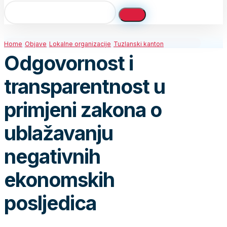
Home
Objave
Lokalne organizacije
Tuzlanski kanton
Odgovornost i
transparentnost u
primjeni zakona o
ublažavanju
negativnih
ekonomskih
posljedica