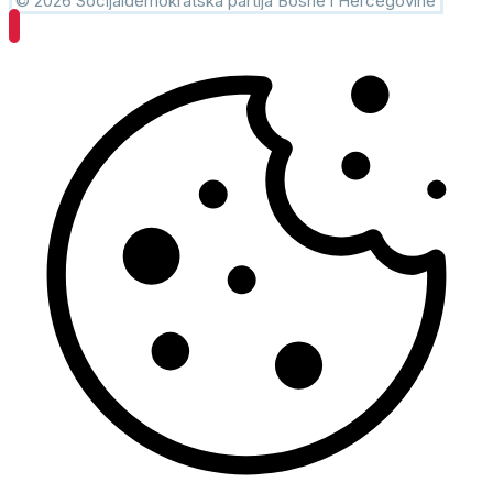
© 2026 Socijaldemokratska partija Bosne i Hercegovine