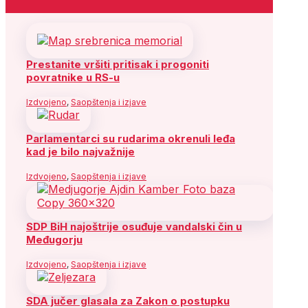
Prestanite vršiti pritisak i progoniti
povratnike u RS-u
Izdvojeno
,
Saopštenja i izjave
Parlamentarci su rudarima okrenuli leđa
kad je bilo najvažnije
Izdvojeno
,
Saopštenja i izjave
SDP BiH najoštrije osuđuje vandalski čin u
Međugorju
Izdvojeno
,
Saopštenja i izjave
SDA jučer glasala za Zakon o postupku