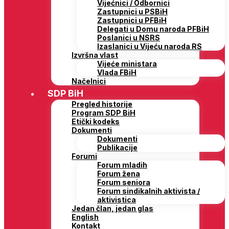
Vijećnici / Odbornici
Zastupnici u PSBiH
Zastupnici u PFBiH
Delegati u Domu naroda PFBiH
Poslanici u NSRS
Izaslanici u Vijeću naroda RS
Izvršna vlast
Vijeće ministara
Vlada FBiH
Načelnici
SDP BiH
Pregled historije
Program SDP BiH
Etički kodeks
Dokumenti
Dokumenti
Publikacije
Forumi
Forum mladih
Forum žena
Forum seniora
Forum sindikalnih aktivista /
aktivistica
Jedan član, jedan glas
English
Kontakt