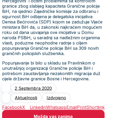
Hercegovini i očitim problemima sa kontrolom
granice zbog slabijeg kapaciteta Granične policije
BiH, na sjednici Zajedničke komisije za odbranu i
sigurnost BiH odbijena je delegatska inicijativa
Denisa Bećirovića (SDP) kojom se zadužuje Vijeće
ministara BiH da, u zakonski najkraćem mogućem
roku od dana usvajanja ove inicijative u Domu
naroda PSBiH, u saradnji sa nadležnim organima
vlasti, poduzme neophodne radnje s ciljem
popunjavanja Granične policije BiH sa 309 novih
graničnih policijskih službenika.
Popunjavanje bi bilo u skladu sa Pravilnikom o
unutrašnjoj organizaciji Granične policije BiH i
potrebom zaustavljanja nezakonitih migracija duž
cijele državne granice Bosne i Hercegovine.
2 Septembra 2020
Aktuelnosti
Izdvojeno
Facebook
X
Linkedin
Whatsapp
Email
Print
Shortlink
Možda vas zanima