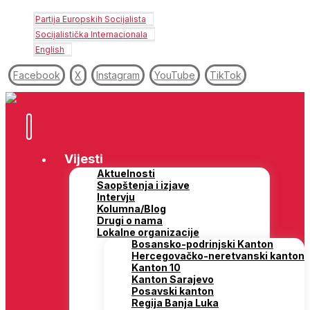
Partija Europskih Socijalista
Socijalistička Internacionala
English
Facebook
X
Instagram
YouTube
TikTok
Vijesti
Aktuelnosti
Saopštenja i izjave
Intervju
Kolumna/Blog
Drugi o nama
Lokalne organizacije
Bosansko-podrinjski Kanton
Hercegovačko-neretvanski kanton
Kanton 10
Kanton Sarajevo
Posavski kanton
Regija Banja Luka