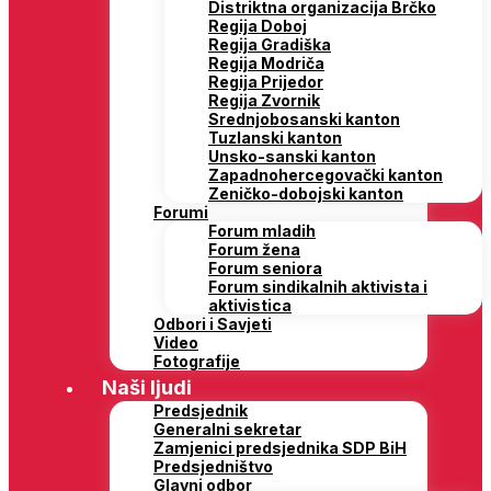
Distriktna organizacija Brčko
Regija Doboj
Regija Gradiška
Regija Modriča
Regija Prijedor
Regija Zvornik
Srednjobosanski kanton
Tuzlanski kanton
Unsko-sanski kanton
Zapadnohercegovački kanton
Zeničko-dobojski kanton
Forumi
Forum mladih
Forum žena
Forum seniora
Forum sindikalnih aktivista i
aktivistica
Odbori i Savjeti
Video
Fotografije
Naši ljudi
Predsjednik
Generalni sekretar
Zamjenici predsjednika SDP BiH
Predsjedništvo
Glavni odbor