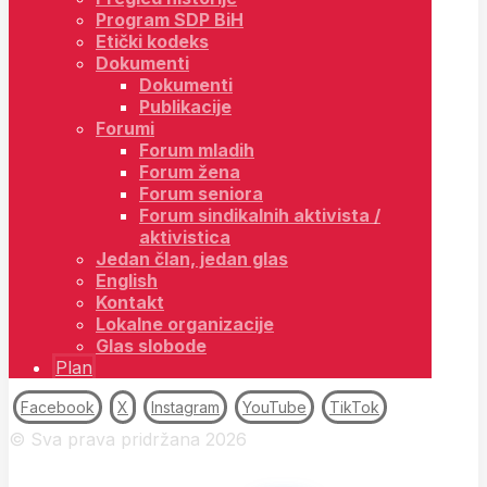
Program SDP BiH
Etički kodeks
Dokumenti
Dokumenti
Publikacije
Forumi
Forum mladih
Forum žena
Forum seniora
Forum sindikalnih aktivista /
aktivistica
Jedan član, jedan glas
English
Kontakt
Lokalne organizacije
Glas slobode
Plan
Facebook
X
Instagram
YouTube
TikTok
© Sva prava pridržana 2026