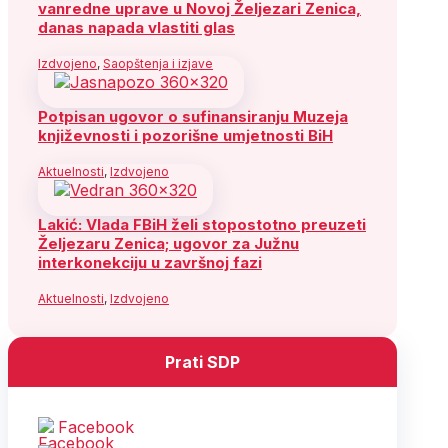
vanredne uprave u Novoj Željezari Zenica,
danas napada vlastiti glas
Izdvojeno
,
Saopštenja i izjave
Potpisan ugovor o sufinansiranju Muzeja
književnosti i pozorišne umjetnosti BiH
Aktuelnosti
,
Izdvojeno
Lakić: Vlada FBiH želi stopostotno preuzeti
Željezaru Zenica; ugovor za Južnu
interkonekciju u završnoj fazi
Aktuelnosti
,
Izdvojeno
Prati SDP
Facebook