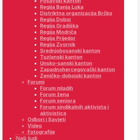
Posavski kanton
Regija Banja Luka
Distriktna organizacija Brčko
Regija Doboj
Regija Gradiška
Regija Modriča
Regija Prijedor
Regija Zvornik
Srednjobosanski kanton
Tuzlanski kanton
Unsko-sanski kanton
Zapadnohercegovački kanton
Zeničko-dobojski kanton
Forumi
Forum mladih
Forum žena
Forum seniora
Forum sindikalnih aktivista i
aktivistica
Odbori i Savjeti
Video
Fotografije
Naši ljudi