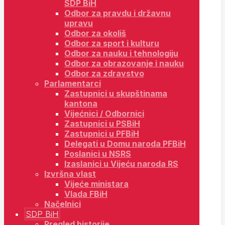
SDP BiH
Odbor za pravdu i državnu
upravu
Odbor za okoliš
Odbor za sport i kulturu
Odbor za nauku i tehnologiju
Odbor za obrazovanje i nauku
Odbor za zdravstvo
Parlamentarci
Zastupnici u skupštinama
kantona
Vijećnici / Odbornici
Zastupnici u PSBiH
Zastupnici u PFBiH
Delegati u Domu naroda PFBiH
Poslanici u NSRS
Izaslanici u Vijeću naroda RS
Izvršna vlast
Vijeće ministara
Vlada FBiH
Načelnici
SDP BiH
Pregled historije