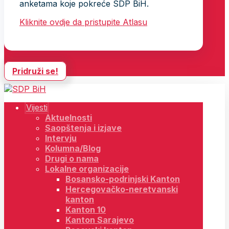
anketama koje pokreće SDP BiH.
Kliknite ovdje da pristupite Atlasu
Pridruži se!
Vijesti
Aktuelnosti
Saopštenja i izjave
Intervju
Kolumna/Blog
Drugi o nama
Lokalne organizacije
Bosansko-podrinjski Kanton
Hercegovačko-neretvanski
kanton
Kanton 10
Kanton Sarajevo