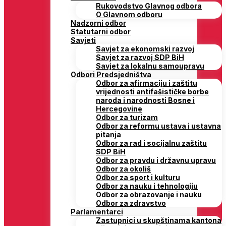
Rukovodstvo Glavnog odbora
O Glavnom odboru
Nadzorni odbor
Statutarni odbor
Savjeti
Savjet za ekonomski razvoj
Savjet za razvoj SDP BiH
Savjet za lokalnu samoupravu
Odbori Predsjedništva
Odbor za afirmaciju i zaštitu
vrijednosti antifašističke borbe
naroda i narodnosti Bosne i
Hercegovine
Odbor za turizam
Odbor za reformu ustava i ustavna
pitanja
Odbor za rad i socijalnu zaštitu
SDP BiH
Odbor za pravdu i državnu upravu
Odbor za okoliš
Odbor za sport i kulturu
Odbor za nauku i tehnologiju
Odbor za obrazovanje i nauku
Odbor za zdravstvo
Parlamentarci
Zastupnici u skupštinama kantona