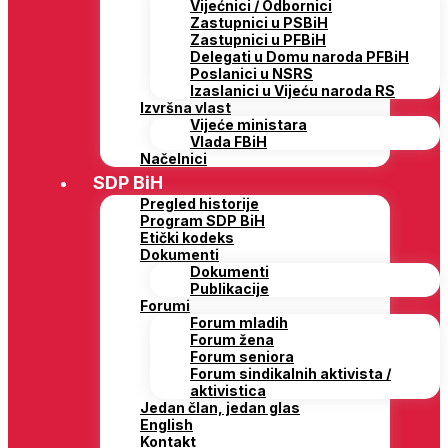
Vijećnici / Odbornici
Zastupnici u PSBiH
Zastupnici u PFBiH
Delegati u Domu naroda PFBiH
Poslanici u NSRS
Izaslanici u Vijeću naroda RS
Izvršna vlast
Vijeće ministara
Vlada FBiH
Načelnici
SDP BiH
Pregled historije
Program SDP BiH
Etički kodeks
Dokumenti
Dokumenti
Publikacije
Forumi
Forum mladih
Forum žena
Forum seniora
Forum sindikalnih aktivista /
aktivistica
Jedan član, jedan glas
English
Kontakt