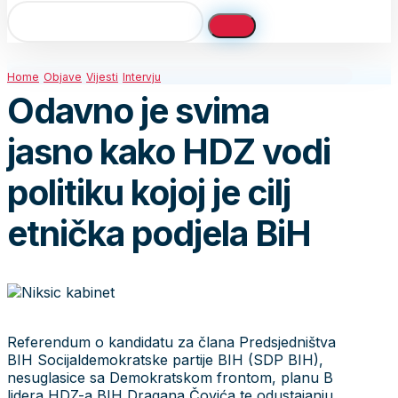
Home
Objave
Vijesti
Intervju
Odavno je svima
jasno kako HDZ vodi
politiku kojoj je cilj
etnička podjela BiH
Referendum o kandidatu za člana Predsjedništva
BIH Socijaldemokratske partije BIH (SDP BIH),
nesuglasice sa Demokratskom frontom, planu B
lidera HDZ-a BIH Dragana Čovića te odustajanju