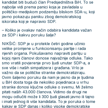
kandidat biti budući član Predsjedništva BiH. To se
najbolje vidi prema panici koja je zavladala u
političko-medijskom podzemlju bliskom SDA-u, koji
javno pokazuju paniku zbog demokratskog
iskoraka koji je napravio SDP.
– Koliko je ovakav način odabira kandidata važan
za SDP i kakvu poruku šalje?
NIKŠIĆ: SDP je u protekle četiri godine učinio
velike promjene u funkcionisanju partije i rada
njenih organa. Pokušavamo napraviti partiju u
kojoj njeni članovi donose najvažnije odluke. Tako
smo vratili povjerenje prvo ljudi unutar SDP-a, a
sve više i naših simpatizera i građana. Vrlo je
važno da se političke stranke demokratiziraju.
Ovim šaljemo poruku da nam je jasno da je ljudima
u BiH dosta toga da nekoliko pojedinaca u vrhu
stranke donosi ključne odluke o svemu. Mi želimo
pitati naših 43.000 članova. Vidimo da drugi ne
mogu odlučiti može li 300 ljudi glasati javno ili tajno
i imati jednog ili više kandidata. To je poruka o tome
kakav je SDP danas i koliko visoke demokratske