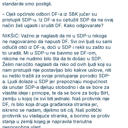
standarde smo postigli.
– Cijeli općinski odbori DF-a iz SBK jučer su
pristupili SDP-u. Iz DF-a su optužili SDP da na ovaj
način želi ugasiti i srušiti DF. Kako odgovarate?
NIKŠIĆ: Važno je naglasiti da mi u SDP-u nikoga
ne nagovaramo da napusti DF. Svi ovi ljudi su sami
odlučili otići iz DF-a, doći u SDP i rekli su zašto su
to uradili. Mi u SDP-u ne bavimo se DF-om,
nikome ne nudimo bilo šta da bi došao u SDP.
Želim naročito naglasiti da niko od ovih ljudi koji su
nam pristupili nije postavljao bilo kakve uslove, niti
su nešto tražili za svoje pristupanje porodici SDP-
a. Ljudi dolaze u SDP jer prepoznaju mogućnost
da unutar SDP-a djeluju slobodno i da se bore za
vlastite ideje i principe, te da se bore za bolju BiH,
zemlju u kojoj će svi biti jednaki. Naš protivnik nije
DF, ni bilo koja druga građanska stranka jer,
iskreno se nadam, dijelimo isti cilj. Naš politički
protivnik su vladajuće stranke, a borimo se protiv
stanja u zemlji kojeg je napravila trenutna
nesposobna vlast.