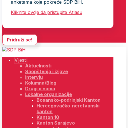
anketama koje pokreće SDP BiH.
Kliknite ovdje da pristupite Atlasu
Pridruži se!
Vijesti
Aktuelnosti
Saopštenja i izjave
Intervju
Kolumna/Blog
Drugi o nama
Lokalne organizacije
Bosansko-podrinjski Kanton
Hercegovačko-neretvanski
kanton
Kanton 10
Kanton Sarajevo