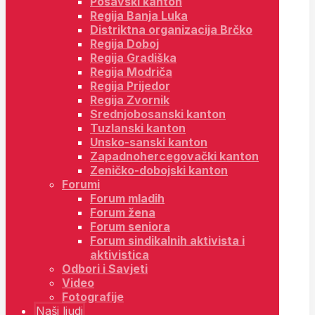
Posavski kanton
Regija Banja Luka
Distriktna organizacija Brčko
Regija Doboj
Regija Gradiška
Regija Modriča
Regija Prijedor
Regija Zvornik
Srednjobosanski kanton
Tuzlanski kanton
Unsko-sanski kanton
Zapadnohercegovački kanton
Zeničko-dobojski kanton
Forumi
Forum mladih
Forum žena
Forum seniora
Forum sindikalnih aktivista i
aktivistica
Odbori i Savjeti
Video
Fotografije
Naši ljudi