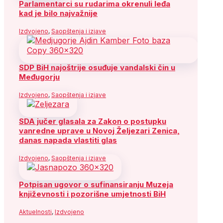
Parlamentarci su rudarima okrenuli leđa
kad je bilo najvažnije
Izdvojeno
,
Saopštenja i izjave
SDP BiH najoštrije osuđuje vandalski čin u
Međugorju
Izdvojeno
,
Saopštenja i izjave
SDA jučer glasala za Zakon o postupku
vanredne uprave u Novoj Željezari Zenica,
danas napada vlastiti glas
Izdvojeno
,
Saopštenja i izjave
Potpisan ugovor o sufinansiranju Muzeja
književnosti i pozorišne umjetnosti BiH
Aktuelnosti
,
Izdvojeno