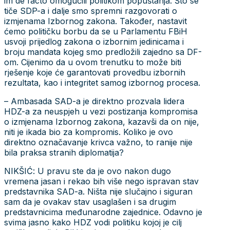
im de facto omogućili politikom popuštanja. Što se
tiče SDP-a i dalje smo spremni razgovorati o
izmjenama Izbornog zakona. Također, nastavit
ćemo političku borbu da se u Parlamentu FBiH
usvoji prijedlog zakona o izbornim jedinicama i
broju mandata kojeg smo predložili zajedno sa DF-
om. Cijenimo da u ovom trenutku to može biti
rješenje koje će garantovati provedbu izbornih
rezultata, kao i integritet samog izbornog procesa.
– Ambasada SAD-a je direktno prozvala lidera
HDZ-a za neuspjeh u vezi postizanja kompromisa
o izmjenama Izbornog zakona, kazavši da on nije,
niti je ikada bio za kompromis. Koliko je ovo
direktno označavanje krivca važno, to ranije nije
bila praksa stranih diplomatija?
NIKŠIĆ: U pravu ste da je ovo nakon dugo
vremena jasan i rekao bih više nego ispravan stav
predstavnika SAD-a. Ništa nije slučajno i siguran
sam da je ovakav stav usaglašen i sa drugim
predstavnicima međunarodne zajednice. Odavno je
svima jasno kako HDZ vodi politiku kojoj je cilj