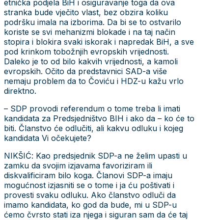
etnička podjela BiH i osiguravanje toga da ova
stranka bude vječito vlast, bez obzira koliku
podršku imala na izborima. Da bi se to ostvarilo
koriste se svi mehanizmi blokade i na taj način
stopira i blokira svaki iskorak i napredak BiH, a sve
pod krinkom tobožnjih evropskih vrijednosti.
Daleko je to od bilo kakvih vrijednosti, a kamoli
evropskih. Očito da predstavnici SAD-a više
nemaju problem da to Čoviću i HDZ-u kažu vrlo
direktno.
– SDP provodi referendum o tome treba li imati
kandidata za Predsjedništvo BIH i ako da – ko će to
biti. Članstvo će odlučiti, ali kakvu odluku i kojeg
kandidata Vi očekujete?
NIKŠIĆ: Kao predsjednik SDP-a ne želim upasti u
zamku da svojim izjavama favoriziram ili
diskvalificiram bilo koga. Članovi SDP-a imaju
mogućnost izjasniti se o tome i ja ću poštivati i
provesti svaku odluku. Ako članstvo odluči da
imamo kandidata, ko god da bude, mi u SDP-u
ćemo čvrsto stati iza njega i siguran sam da će taj