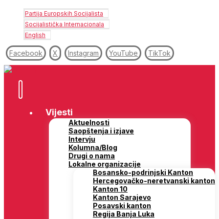
Partija Europskih Socijalista
Socijalistička Internacionala
English
Facebook
X
Instagram
YouTube
TikTok
Vijesti
Aktuelnosti
Saopštenja i izjave
Intervju
Kolumna/Blog
Drugi o nama
Lokalne organizacije
Bosansko-podrinjski Kanton
Hercegovačko-neretvanski kanton
Kanton 10
Kanton Sarajevo
Posavski kanton
Regija Banja Luka