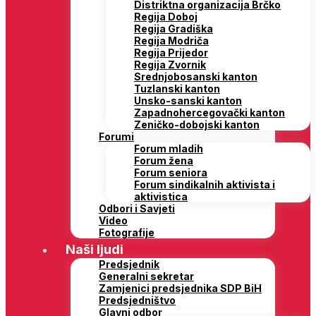
Distriktna organizacija Brčko
Regija Doboj
Regija Gradiška
Regija Modriča
Regija Prijedor
Regija Zvornik
Srednjobosanski kanton
Tuzlanski kanton
Unsko-sanski kanton
Zapadnohercegovački kanton
Zeničko-dobojski kanton
Forumi
Forum mladih
Forum žena
Forum seniora
Forum sindikalnih aktivista i
aktivistica
Odbori i Savjeti
Video
Fotografije
Naši ljudi
Predsjednik
Generalni sekretar
Zamjenici predsjednika SDP BiH
Predsjedništvo
Glavni odbor