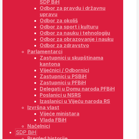
SDP BiH
Odbor za pravdu i državnu
upravu
Odbor za okoliš
Odbor za sport i kulturu
Odbor za nauku i tehnologiju
Odbor za obrazovanje i nauku
Odbor za zdravstvo
Parlamentarci
Zastupnici u skupštinama
kantona
Vijećnici / Odbornici
Zastupnici u PSBiH
Zastupnici u PFBiH
Delegati u Domu naroda PFBiH
Poslanici u NSRS
Izaslanici u Vijeću naroda RS
Izvršna vlast
Vijeće ministara
Vlada FBiH
Načelnici
SDP BiH
Pregled historije