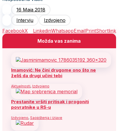
16 Maja 2018
Intervju
Izdvojeno
Facebook
X
Linkedin
Whatsapp
Email
Print
Shortlink
Možda vas zanima
Imamović: Ne čini drugome ono što ne
želiš da drugi učini tebi
Aktuelnosti
,
Izdvojeno
Prestanite vršiti pritisak i progoniti
povratnike u RS-u
Izdvojeno
,
Saopštenja i izjave