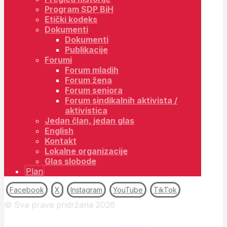
Program SDP BiH
Etički kodeks
Dokumenti
Dokumenti
Publikacije
Forumi
Forum mladih
Forum žena
Forum seniora
Forum sindikalnih aktivista /
aktivistica
Jedan član, jedan glas
English
Kontakt
Lokalne organizacije
Glas slobode
Plan
Facebook
X
Instagram
YouTube
TikTok
© Sva prava pridržana 2026