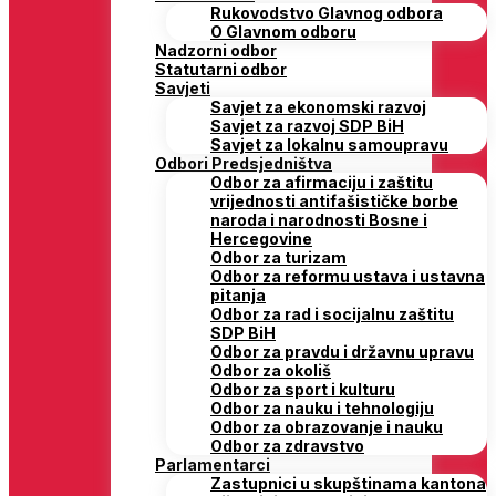
Rukovodstvo Glavnog odbora
O Glavnom odboru
Nadzorni odbor
Statutarni odbor
Savjeti
Savjet za ekonomski razvoj
Savjet za razvoj SDP BiH
Savjet za lokalnu samoupravu
Odbori Predsjedništva
Odbor za afirmaciju i zaštitu
vrijednosti antifašističke borbe
naroda i narodnosti Bosne i
Hercegovine
Odbor za turizam
Odbor za reformu ustava i ustavna
pitanja
Odbor za rad i socijalnu zaštitu
SDP BiH
Odbor za pravdu i državnu upravu
Odbor za okoliš
Odbor za sport i kulturu
Odbor za nauku i tehnologiju
Odbor za obrazovanje i nauku
Odbor za zdravstvo
Parlamentarci
Zastupnici u skupštinama kantona