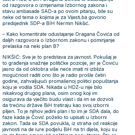
od razgovora o izmjenama Izbornog zakona i
stavu ambasade SAD-a po ovom pitanju, bile su
neke od tema o kojima je za Vijesti.ba govorio
predsjednik SDP-a BIH Nermin Nikšić.
– Kako komentirate odustajanje Dragana Čovića od
daljih razgovora o Izbornom zakonu i pominjanje
prelaska na neki plan B?
NIKŠIĆ: Sve je to predstava za javnost. Pokušaj je
to građenja snažnije političke pozicije, jer je Čoviću
jasno da od oktobra više neće imati ni izbliza
mogućnost raditi ono što je radio prošle četiri
godine, zahvaljujući promašenoj politici popuštanja
koju je vodila SDA. Nikada u HDZ-u nije bilo
nikakvog drugog plana, osim onog koji im
osigurava da vječito budu vlast i da im se dozvoli
da trećinu države BiH tretiraju kao svoj izborni
plijen. To je njihov jedini plan i to im je SDA dala, do
faze kada je Čović poželio to upisati u Izborni
zakon. Tada se SDA povukla, iz straha od reakcije
javnosti na de iure podjelu BiH na tri dijela, koju su