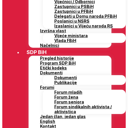
Vijećnici / Odbornici
Zastupnici u PSBiH
Zastupnici u PFBiH
Delegati u Domu naroda PFBiH
Poslanici u NSRS
Izaslanici u Vijeću naroda RS
Izvršna vlast
Vijeće ministara
Vlada FBiH
Načelnici
SDP BiH
Pregled historije
Program SDP BiH
Etički kodeks
Dokumenti
Dokumenti
Publikacije
Forumi
Forum mladih
Forum žena
Forum seniora
Forum sindikalnih aktivista /
aktivistica
Jedan član, jedan glas
English
Kontakt