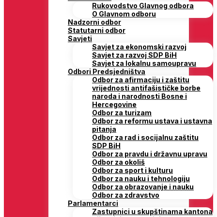
Rukovodstvo Glavnog odbora
O Glavnom odboru
Nadzorni odbor
Statutarni odbor
Savjeti
Savjet za ekonomski razvoj
Savjet za razvoj SDP BiH
Savjet za lokalnu samoupravu
Odbori Predsjedništva
Odbor za afirmaciju i zaštitu
vrijednosti antifašističke borbe
naroda i narodnosti Bosne i
Hercegovine
Odbor za turizam
Odbor za reformu ustava i ustavna
pitanja
Odbor za rad i socijalnu zaštitu
SDP BiH
Odbor za pravdu i državnu upravu
Odbor za okoliš
Odbor za sport i kulturu
Odbor za nauku i tehnologiju
Odbor za obrazovanje i nauku
Odbor za zdravstvo
Parlamentarci
Zastupnici u skupštinama kantona