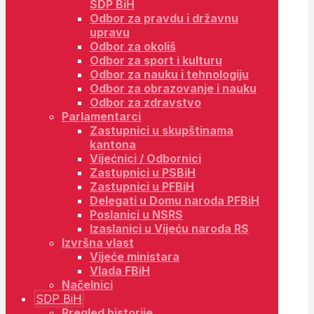
SDP BiH
Odbor za pravdu i državnu
upravu
Odbor za okoliš
Odbor za sport i kulturu
Odbor za nauku i tehnologiju
Odbor za obrazovanje i nauku
Odbor za zdravstvo
Parlamentarci
Zastupnici u skupštinama
kantona
Vijećnici / Odbornici
Zastupnici u PSBiH
Zastupnici u PFBiH
Delegati u Domu naroda PFBiH
Poslanici u NSRS
Izaslanici u Vijeću naroda RS
Izvršna vlast
Vijeće ministara
Vlada FBiH
Načelnici
SDP BiH
Pregled historije