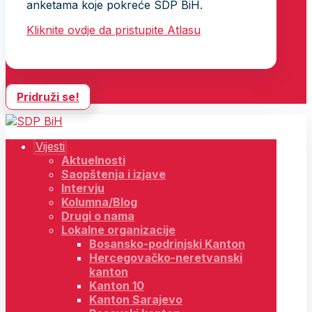
anketama koje pokreće SDP BiH.
Kliknite ovdje da pristupite Atlasu
Pridruži se!
Vijesti
Aktuelnosti
Saopštenja i izjave
Intervju
Kolumna/Blog
Drugi o nama
Lokalne organizacije
Bosansko-podrinjski Kanton
Hercegovačko-neretvanski
kanton
Kanton 10
Kanton Sarajevo