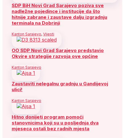
SDP BiH Novi Grad Sarajevo poziva sve
nadležne pojedince i institucije da što
hitnije zabrane i zaustave dalju izgradnju
terminala na Dobrinji
Kanton Sarajevo
,
Vijesti
OO SDP Novi Grad Sarajevo predstavio
Okvire strategije razvoja ove općine
Kanton Sarajevo
Zaustaviti nelegalnu gradnju u Gandijevoj
ulici!
Kanton Sarajevo
Hitno donijeti program pomoći
stanovnicima koji su u posljednja dva
mjeseca ostali bez radnih mjesta