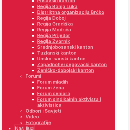
Posavski kanton
Regija Banja Luka
Distriktna organizacija Brčko
Regija Doboj
Regija Gradiška
Regija Modriča
Regija Prijedor
Regija Zvornik
Srednjobosanski kanton
Tuzlanski kanton
Unsko-sanski kanton
Zapadnohercegovački kanton
Zeničko-dobojski kanton
Forumi
Forum mladih
Forum žena
Forum seniora
Forum sindikalnih aktivista i
aktivistica
Odbori i Savjeti
Video
Fotografije
Naši ljudi