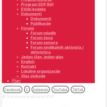
Program SDP BiH
Etički kodeks
Dokumenti
Dokumenti
Publikacije
Forumi
Forum mladih
Forum žena
Forum seniora
Forum sindikalnih aktivista /
aktivistica
Jedan član, jedan glas
English
Kontakt
Lokalne organizacije
Glas slobode
Plan
Facebook
X
Instagram
YouTube
TikTok
© Sva prava pridržana 2026