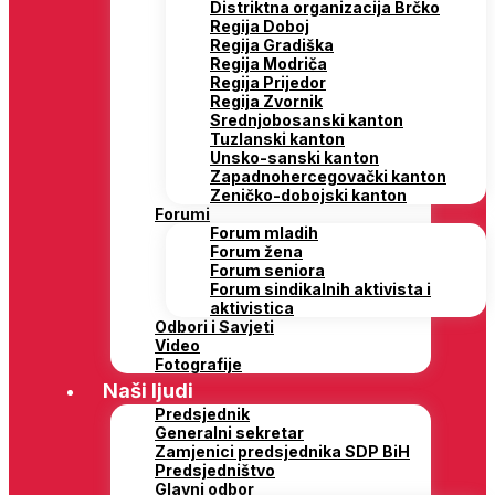
Distriktna organizacija Brčko
Regija Doboj
Regija Gradiška
Regija Modriča
Regija Prijedor
Regija Zvornik
Srednjobosanski kanton
Tuzlanski kanton
Unsko-sanski kanton
Zapadnohercegovački kanton
Zeničko-dobojski kanton
Forumi
Forum mladih
Forum žena
Forum seniora
Forum sindikalnih aktivista i
aktivistica
Odbori i Savjeti
Video
Fotografije
Naši ljudi
Predsjednik
Generalni sekretar
Zamjenici predsjednika SDP BiH
Predsjedništvo
Glavni odbor