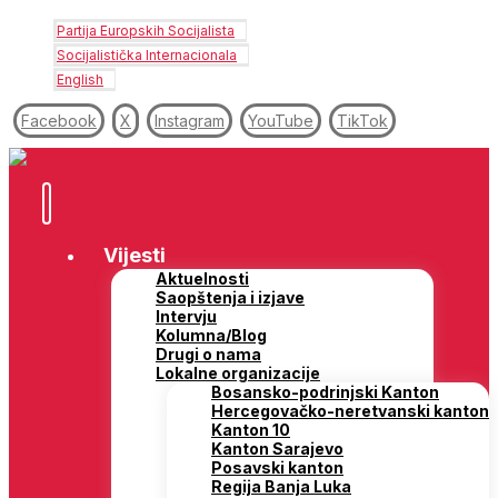
Partija Europskih Socijalista
Socijalistička Internacionala
English
Facebook
X
Instagram
YouTube
TikTok
Vijesti
Aktuelnosti
Saopštenja i izjave
Intervju
Kolumna/Blog
Drugi o nama
Lokalne organizacije
Bosansko-podrinjski Kanton
Hercegovačko-neretvanski kanton
Kanton 10
Kanton Sarajevo
Posavski kanton
Regija Banja Luka