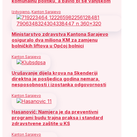
komunalnu politiku, a bavio bi se vanjskom
Izdvojeno
,
Kanton Sarajevo
Ministarstvo zdravstva Kantona Sarajevo
osiguralo dva miliona KM za zamjenu
bolničkih liftova u Općoj bolnici
Kanton Sarajevo
Urušavanje dijela krova na Skenderiji
direktna je posljedica godina nemara,
nesposobnosti i izostanka odgovornosti
Kanton Sarajevo
Hasanović: Namjera je da preventivni
programi budu trajna praksa i standard
zdravstvene zaštite u KS
Kanton Sarajevo