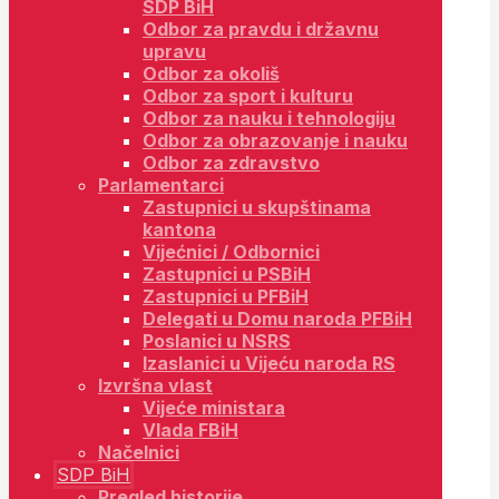
SDP BiH
Odbor za pravdu i državnu
upravu
Odbor za okoliš
Odbor za sport i kulturu
Odbor za nauku i tehnologiju
Odbor za obrazovanje i nauku
Odbor za zdravstvo
Parlamentarci
Zastupnici u skupštinama
kantona
Vijećnici / Odbornici
Zastupnici u PSBiH
Zastupnici u PFBiH
Delegati u Domu naroda PFBiH
Poslanici u NSRS
Izaslanici u Vijeću naroda RS
Izvršna vlast
Vijeće ministara
Vlada FBiH
Načelnici
SDP BiH
Pregled historije