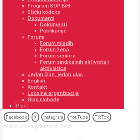
Program SDP BiH
Etički kodeks
Dokumenti
Dokumenti
Publikacije
Forumi
Forum mladih
Forum žena
Forum seniora
Forum sindikalnih aktivista /
aktivistica
Jedan član, jedan glas
English
Kontakt
Lokalne organizacije
Glas slobode
Plan
Facebook
X
Instagram
YouTube
TikTok
© Sva prava pridržana 2026