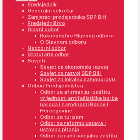
Predsjednik
Generalni sekretar
Zamjenici predsjednika SDP BiH
Predsjedništvo
Glavni odbor
Rukovodstvo Glavnog odbora
O Glavnom odboru
Nadzorni odbor
Statutarni odbor
Savjeti
Savjet za ekonomski razvoj
Savjet za razvoj SDP BiH
Savjet za lokalnu samoupravu
Odbori Predsjedništva
Odbor za afirmaciju i zaštitu
vrijednosti antifašističke borbe
naroda i narodnosti Bosne i
Hercegovine
Odbor za turizam
Odbor za reformu ustava i
ustavna pitanja
Odbor za rad i socijalnu zaštitu