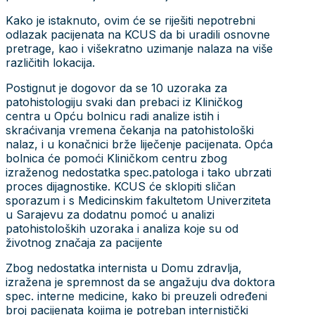
Kako je istaknuto, ovim će se riješiti nepotrebni
odlazak pacijenata na KCUS da bi uradili osnovne
pretrage, kao i višekratno uzimanje nalaza na više
različitih lokacija.
Postignut je dogovor da se 10 uzoraka za
patohistologiju svaki dan prebaci iz Kliničkog
centra u Opću bolnicu radi analize istih i
skraćivanja vremena čekanja na patohistološki
nalaz, i u konačnici brže liječenje pacijenata. Opća
bolnica će pomoći Kliničkom centru zbog
izraženog nedostatka spec.patologa i tako ubrzati
proces dijagnostike. KCUS će sklopiti sličan
sporazum i s Medicinskim fakultetom Univerziteta
u Sarajevu za dodatnu pomoć u analizi
patohistoloških uzoraka i analiza koje su od
životnog značaja za pacijente
Zbog nedostatka internista u Domu zdravlja,
izražena je spremnost da se angažuju dva doktora
spec. interne medicine, kako bi preuzeli određeni
broj pacijenata kojima je potreban internistički