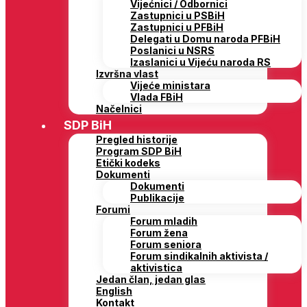
Vijećnici / Odbornici
Zastupnici u PSBiH
Zastupnici u PFBiH
Delegati u Domu naroda PFBiH
Poslanici u NSRS
Izaslanici u Vijeću naroda RS
Izvršna vlast
Vijeće ministara
Vlada FBiH
Načelnici
SDP BiH
Pregled historije
Program SDP BiH
Etički kodeks
Dokumenti
Dokumenti
Publikacije
Forumi
Forum mladih
Forum žena
Forum seniora
Forum sindikalnih aktivista /
aktivistica
Jedan član, jedan glas
English
Kontakt