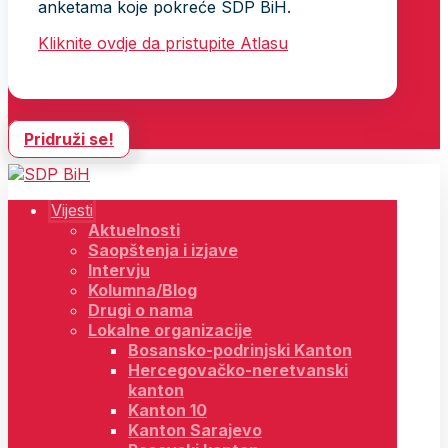
anketama koje pokreće SDP BiH.
Kliknite ovdje da pristupite Atlasu
Pridruži se!
Vijesti
Aktuelnosti
Saopštenja i izjave
Intervju
Kolumna/Blog
Drugi o nama
Lokalne organizacije
Bosansko-podrinjski Kanton
Hercegovačko-neretvanski
kanton
Kanton 10
Kanton Sarajevo