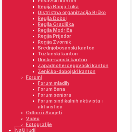
Posavski kanton
Regija Banja Luka
Distriktna organizacija Brčko
Regija Doboj
Regija Gradiška
Regija Modriča
Regija Prijedor
Regija Zvornik
Srednjobosanski kanton
Tuzlanski kanton
Unsko-sanski kanton
Zapadnohercegovački kanton
Zeničko-dobojski kanton
Forumi
Forum mladih
Forum žena
Forum seniora
Forum sindikalnih aktivista i
aktivistica
Odbori i Savjeti
Video
Fotografije
Naši ljudi