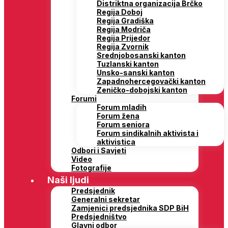
Distriktna organizacija Brčko
Regija Doboj
Regija Gradiška
Regija Modriča
Regija Prijedor
Regija Zvornik
Srednjobosanski kanton
Tuzlanski kanton
Unsko-sanski kanton
Zapadnohercegovački kanton
Zeničko-dobojski kanton
Forumi
Forum mladih
Forum žena
Forum seniora
Forum sindikalnih aktivista i
aktivistica
Odbori i Savjeti
Video
Fotografije
Naši ljudi
Predsjednik
Generalni sekretar
Zamjenici predsjednika SDP BiH
Predsjedništvo
Glavni odbor