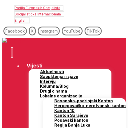
Partija Europskih Socijalista
Socijalistička Internacionala
English
Facebook
X
Instagram
YouTube
TikTok
Vijesti
Aktuelnosti
Saopštenja i izjave
Intervju
Kolumna/Blog
Drugi o nama
Lokalne organizacije
Bosansko-podrinjski Kanton
Hercegovačko-neretvanski kanton
Kanton 10
Kanton Sarajevo
Posavski kanton
Regija Banja Luka