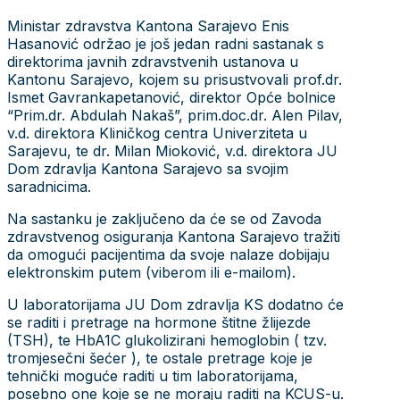
Ministar zdravstva Kantona Sarajevo Enis
Hasanović održao je još jedan radni sastanak s
direktorima javnih zdravstvenih ustanova u
Kantonu Sarajevo, kojem su prisustvovali prof.dr.
Ismet Gavrankapetanović, direktor Opće bolnice
“Prim.dr. Abdulah Nakaš”, prim.doc.dr. Alen Pilav,
v.d. direktora Kliničkog centra Univerziteta u
Sarajevu, te dr. Milan Mioković, v.d. direktora JU
Dom zdravlja Kantona Sarajevo sa svojim
saradnicima.
Na sastanku je zaključeno da će se od Zavoda
zdravstvenog osiguranja Kantona Sarajevo tražiti
da omogući pacijentima da svoje nalaze dobijaju
elektronskim putem (viberom ili e-mailom).
U laboratorijama JU Dom zdravlja KS dodatno će
se raditi i pretrage na hormone štitne žlijezde
(TSH), te HbA1C glukolizirani hemoglobin ( tzv.
tromjesečni šećer ), te ostale pretrage koje je
tehnički moguće raditi u tim laboratorijama,
posebno one koje se ne moraju raditi na KCUS-u.