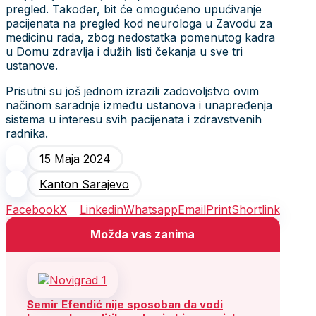
pregled. Također, bit će omogućeno upućivanje
pacijenata na pregled kod neurologa u Zavodu za
medicinu rada, zbog nedostatka pomenutog kadra
u Domu zdravlja i dužih listi čekanja u sve tri
ustanove.
Prisutni su još jednom izrazili zadovoljstvo ovim
načinom saradnje između ustanova i unapređenja
sistema u interesu svih pacijenata i zdravstvenih
radnika.
15 Maja 2024
Kanton Sarajevo
Facebook
X
Linkedin
Whatsapp
Email
Print
Shortlink
Možda vas zanima
Semir Efendić nije sposoban da vodi