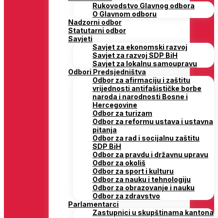
Rukovodstvo Glavnog odbora
O Glavnom odboru
Nadzorni odbor
Statutarni odbor
Savjeti
Savjet za ekonomski razvoj
Savjet za razvoj SDP BiH
Savjet za lokalnu samoupravu
Odbori Predsjedništva
Odbor za afirmaciju i zaštitu
vrijednosti antifašističke borbe
naroda i narodnosti Bosne i
Hercegovine
Odbor za turizam
Odbor za reformu ustava i ustavna
pitanja
Odbor za rad i socijalnu zaštitu
SDP BiH
Odbor za pravdu i državnu upravu
Odbor za okoliš
Odbor za sport i kulturu
Odbor za nauku i tehnologiju
Odbor za obrazovanje i nauku
Odbor za zdravstvo
Parlamentarci
Zastupnici u skupštinama kantona