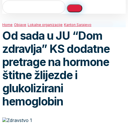
Home
Objave
Lokalne organizacije
Kanton Sarajevo
Od sada u JU “Dom
zdravlja” KS dodatne
pretrage na hormone
štitne žlijezde i
glukolizirani
hemoglobin