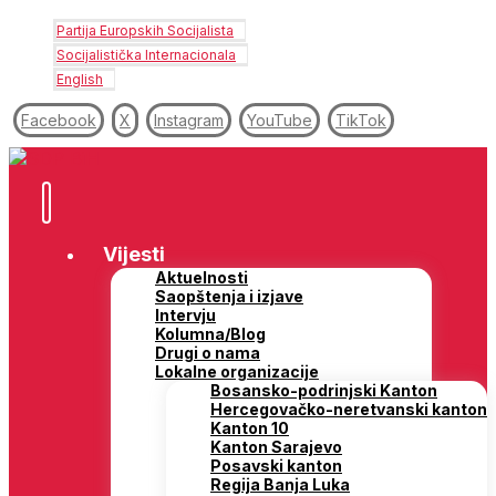
Partija Europskih Socijalista
Socijalistička Internacionala
English
Facebook
X
Instagram
YouTube
TikTok
Vijesti
Aktuelnosti
Saopštenja i izjave
Intervju
Kolumna/Blog
Drugi o nama
Lokalne organizacije
Bosansko-podrinjski Kanton
Hercegovačko-neretvanski kanton
Kanton 10
Kanton Sarajevo
Posavski kanton
Regija Banja Luka