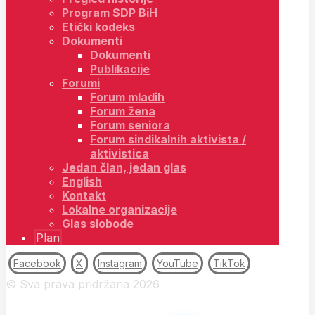
Program SDP BiH
Etički kodeks
Dokumenti
Dokumenti
Publikacije
Forumi
Forum mladih
Forum žena
Forum seniora
Forum sindikalnih aktivista /
aktivistica
Jedan član, jedan glas
English
Kontakt
Lokalne organizacije
Glas slobode
Plan
Facebook
X
Instagram
YouTube
TikTok
© Sva prava pridržana 2026