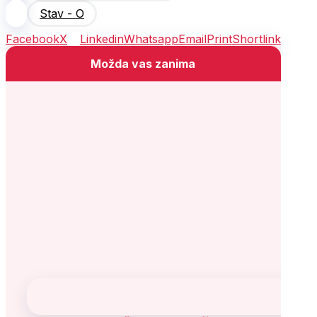
Stav - O
Facebook
X
Linkedin
Whatsapp
Email
Print
Shortlink
Možda vas zanima