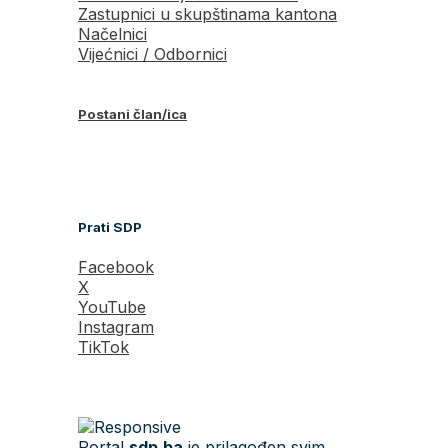
Zastupnici u skupštinama kantona
Načelnici
Vijećnici / Odbornici
Postani član/ica
Prati SDP
Facebook
X
YouTube
Instagram
TikTok
Portal
sdp.ba
je prilagođen svim