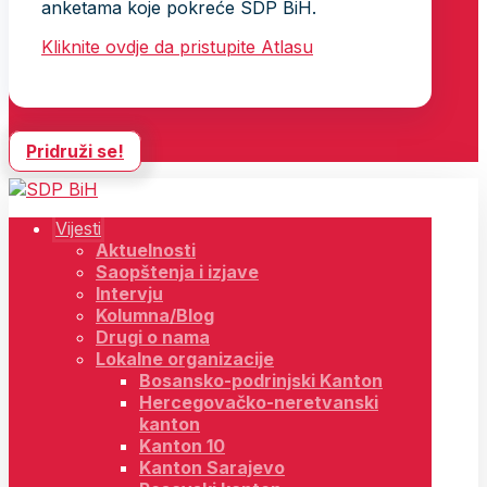
anketama koje pokreće SDP BiH.
Kliknite ovdje da pristupite Atlasu
Pridruži se!
Vijesti
Aktuelnosti
Saopštenja i izjave
Intervju
Kolumna/Blog
Drugi o nama
Lokalne organizacije
Bosansko-podrinjski Kanton
Hercegovačko-neretvanski
kanton
Kanton 10
Kanton Sarajevo