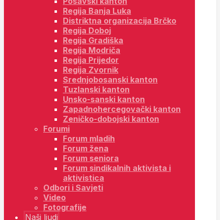
Posavski kanton
Regija Banja Luka
Distriktna organizacija Brčko
Regija Doboj
Regija Gradiška
Regija Modriča
Regija Prijedor
Regija Zvornik
Srednjobosanski kanton
Tuzlanski kanton
Unsko-sanski kanton
Zapadnohercegovački kanton
Zeničko-dobojski kanton
Forumi
Forum mladih
Forum žena
Forum seniora
Forum sindikalnih aktivista i
aktivistica
Odbori i Savjeti
Video
Fotografije
Naši ljudi