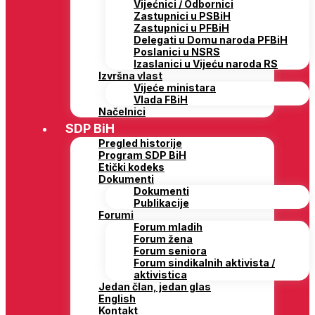
Vijećnici / Odbornici
Zastupnici u PSBiH
Zastupnici u PFBiH
Delegati u Domu naroda PFBiH
Poslanici u NSRS
Izaslanici u Vijeću naroda RS
Izvršna vlast
Vijeće ministara
Vlada FBiH
Načelnici
SDP BiH
Pregled historije
Program SDP BiH
Etički kodeks
Dokumenti
Dokumenti
Publikacije
Forumi
Forum mladih
Forum žena
Forum seniora
Forum sindikalnih aktivista /
aktivistica
Jedan član, jedan glas
English
Kontakt