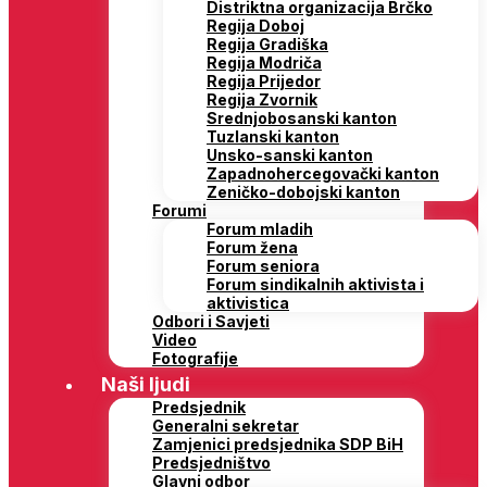
Distriktna organizacija Brčko
Regija Doboj
Regija Gradiška
Regija Modriča
Regija Prijedor
Regija Zvornik
Srednjobosanski kanton
Tuzlanski kanton
Unsko-sanski kanton
Zapadnohercegovački kanton
Zeničko-dobojski kanton
Forumi
Forum mladih
Forum žena
Forum seniora
Forum sindikalnih aktivista i
aktivistica
Odbori i Savjeti
Video
Fotografije
Naši ljudi
Predsjednik
Generalni sekretar
Zamjenici predsjednika SDP BiH
Predsjedništvo
Glavni odbor