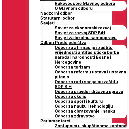
Rukovodstvo Glavnog odbora
O Glavnom odboru
Nadzorni odbor
Statutarni odbor
Savjeti
Savjet za ekonomski razvoj
Savjet za razvoj SDP BiH
Savjet za lokalnu samoupravu
Odbori Predsjedništva
Odbor za afirmaciju i zaštitu
vrijednosti antifašističke borbe
naroda i narodnosti Bosne i
Hercegovine
Odbor za turizam
Odbor za reformu ustava i ustavna
pitanja
Odbor za rad i socijalnu zaštitu
SDP BiH
Odbor za pravdu i državnu upravu
Odbor za okoliš
Odbor za sport i kulturu
Odbor za nauku i tehnologiju
Odbor za obrazovanje i nauku
Odbor za zdravstvo
Parlamentarci
Zastupnici u skupštinama kantona