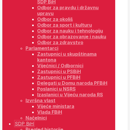
SDP BiH
Odbor za pravdu i državnu
upravu
Odbor za okoliš
Odbor za sport i kulturu
Odbor za nauku i tehnologiju
Odbor za obrazovanje i nauku
Odbor za zdravstvo
Parlamentarci
Zastupnici u skupštinama
kantona
Vijećnici / Odbornici
Zastupnici u PSBiH
Zastupnici u PFBiH
Delegati u Domu naroda PFBiH
Poslanici u NSRS
Izaslanici u Vijeću naroda RS
Izvršna vlast
Vijeće ministara
Vlada FBiH
Načelnici
SDP BiH
Pregled historije