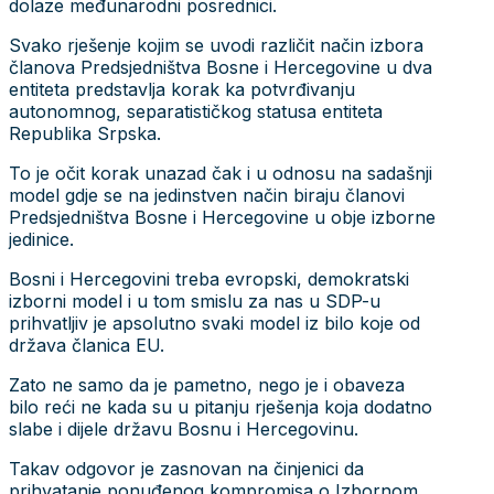
dolaze međunarodni posrednici.
Svako rješenje kojim se uvodi različit način izbora
članova Predsjedništva Bosne i Hercegovine u dva
entiteta predstavlja korak ka potvrđivanju
autonomnog, separatističkog statusa entiteta
Republika Srpska.
To je očit korak unazad čak i u odnosu na sadašnji
model gdje se na jedinstven način biraju članovi
Predsjedništva Bosne i Hercegovine u obje izborne
jedinice.
Bosni i Hercegovini treba evropski, demokratski
izborni model i u tom smislu za nas u SDP-u
prihvatljiv je apsolutno svaki model iz bilo koje od
država članica EU.
Zato ne samo da je pametno, nego je i obaveza
bilo reći ne kada su u pitanju rješenja koja dodatno
slabe i dijele državu Bosnu i Hercegovinu.
Takav odgovor je zasnovan na činjenici da
prihvatanje ponuđenog kompromisa o Izbornom