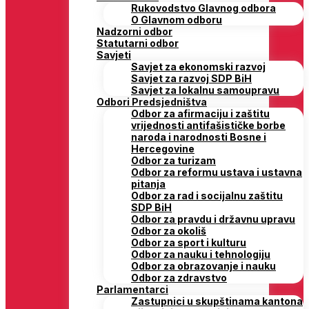
Rukovodstvo Glavnog odbora
O Glavnom odboru
Nadzorni odbor
Statutarni odbor
Savjeti
Savjet za ekonomski razvoj
Savjet za razvoj SDP BiH
Savjet za lokalnu samoupravu
Odbori Predsjedništva
Odbor za afirmaciju i zaštitu
vrijednosti antifašističke borbe
naroda i narodnosti Bosne i
Hercegovine
Odbor za turizam
Odbor za reformu ustava i ustavna
pitanja
Odbor za rad i socijalnu zaštitu
SDP BiH
Odbor za pravdu i državnu upravu
Odbor za okoliš
Odbor za sport i kulturu
Odbor za nauku i tehnologiju
Odbor za obrazovanje i nauku
Odbor za zdravstvo
Parlamentarci
Zastupnici u skupštinama kantona