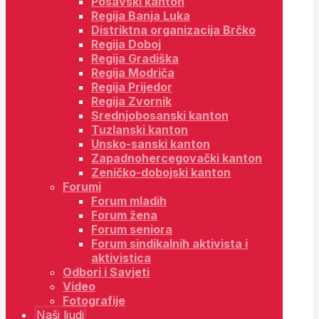
Posavski kanton
Regija Banja Luka
Distriktna organizacija Brčko
Regija Doboj
Regija Gradiška
Regija Modriča
Regija Prijedor
Regija Zvornik
Srednjobosanski kanton
Tuzlanski kanton
Unsko-sanski kanton
Zapadnohercegovački kanton
Zeničko-dobojski kanton
Forumi
Forum mladih
Forum žena
Forum seniora
Forum sindikalnih aktivista i
aktivistica
Odbori i Savjeti
Video
Fotografije
Naši ljudi