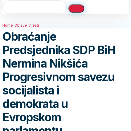
Home
Objave
Vijesti
Obraćanje
Predsjednika SDP BiH
Nermina Nikšića
Progresivnom savezu
socijalista i
demokrata u
Evropskom
parlamentu