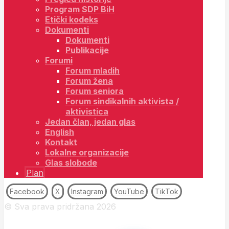
Program SDP BiH
Etički kodeks
Dokumenti
Dokumenti
Publikacije
Forumi
Forum mladih
Forum žena
Forum seniora
Forum sindikalnih aktivista /
aktivistica
Jedan član, jedan glas
English
Kontakt
Lokalne organizacije
Glas slobode
Plan
Facebook
X
Instagram
YouTube
TikTok
© Sva prava pridržana 2026