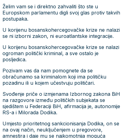
Želim vam se i direktno zahvaliti što ste u
Europskom parlamentu digli svoj glas protiv takvih
postupaka.
U korijenu bosanskohercegovačke krize ne nalazi
se ni izborni zakon, ni euroatlantske integracije.
U korijenu bosanskohercegovačke krize se nalazi
ogroman politički kriminal, a sve ostalo je
posljedica.
Pozivam vas da nam pomognete da se
obračunamo sa kriminalom koji ima političku
pozadinu ili u kojem učestvuju političari.
Svođenje priče o izmjenama Izbornog zakona BiH
na razgovore između političkih subjekata se
sjedištem u Federaciji BiH, afirmacija je, autonomije
RS-a i Milorada Dodika.
Umjesto prioritetnog sankcionisanja Dodika, on se
na ovaj način, neuključenjem u pregovore,
amnestira i daje mu se najkomotnija moguća