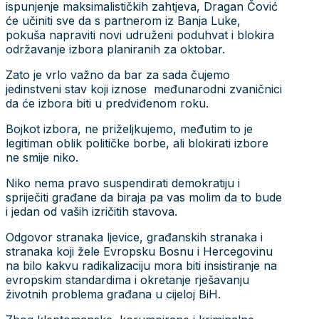
ispunjenje maksimalističkih zahtjeva, Dragan Čović
će učiniti sve da s partnerom iz Banja Luke,
pokuša napraviti novi udruženi poduhvat i blokira
održavanje izbora planiranih za oktobar.
Zato je vrlo važno da bar za sada čujemo
jedinstveni stav koji iznose međunarodni zvaničnici
da će izbora biti u predviđenom roku.
Bojkot izbora, ne priželjkujemo, međutim to je
legitiman oblik političke borbe, ali blokirati izbore
ne smije niko.
Niko nema pravo suspendirati demokratiju i
spriječiti građane da biraja pa vas molim da to bude
i jedan od vaših izričitih stavova.
Odgovor stranaka ljevice, građanskih stranaka i
stranaka koji žele Evropsku Bosnu i Hercegovinu
na bilo kakvu radikalizaciju mora biti insistiranje na
evropskim standardima i okretanje rješavanju
životnih problema građana u cijeloj BiH.