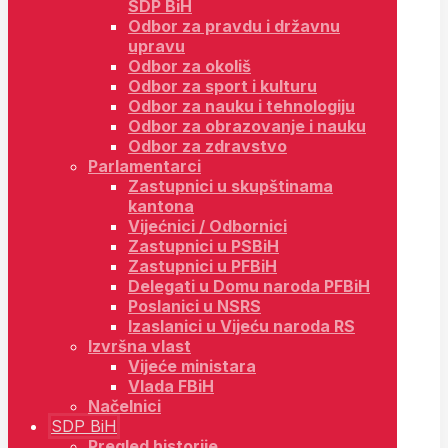
SDP BiH
Odbor za pravdu i državnu
upravu
Odbor za okoliš
Odbor za sport i kulturu
Odbor za nauku i tehnologiju
Odbor za obrazovanje i nauku
Odbor za zdravstvo
Parlamentarci
Zastupnici u skupštinama
kantona
Vijećnici / Odbornici
Zastupnici u PSBiH
Zastupnici u PFBiH
Delegati u Domu naroda PFBiH
Poslanici u NSRS
Izaslanici u Vijeću naroda RS
Izvršna vlast
Vijeće ministara
Vlada FBiH
Načelnici
SDP BiH
Pregled historije