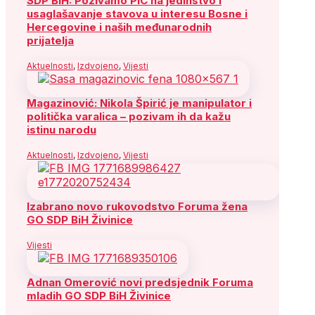
SDP BiH: Pozivamo PIC na jedinstvo i
usaglašavanje stavova u interesu Bosne i
Hercegovine i naših međunarodnih
prijatelja
Aktuelnosti
,
Izdvojeno
,
Vijesti
Magazinović: Nikola Špirić je manipulator i
politička varalica – pozivam ih da kažu
istinu narodu
Aktuelnosti
,
Izdvojeno
,
Vijesti
Izabrano novo rukovodstvo Foruma žena
GO SDP BiH Živinice
Vijesti
Adnan Omerović novi predsjednik Foruma
mladih GO SDP BiH Živinice