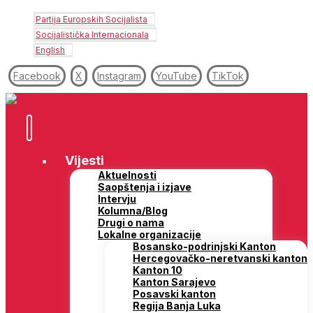
Partija Europskih Socijalista
Socijalistička Internacionala
English
Facebook
X
Instagram
YouTube
TikTok
Vijesti
Aktuelnosti
Saopštenja i izjave
Intervju
Kolumna/Blog
Drugi o nama
Lokalne organizacije
Bosansko-podrinjski Kanton
Hercegovačko-neretvanski kanton
Kanton 10
Kanton Sarajevo
Posavski kanton
Regija Banja Luka