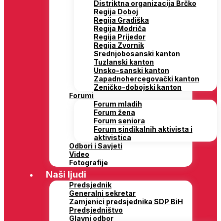
Distriktna organizacija Brčko
Regija Doboj
Regija Gradiška
Regija Modriča
Regija Prijedor
Regija Zvornik
Srednjobosanski kanton
Tuzlanski kanton
Unsko-sanski kanton
Zapadnohercegovački kanton
Zeničko-dobojski kanton
Forumi
Forum mladih
Forum žena
Forum seniora
Forum sindikalnih aktivista i
aktivistica
Odbori i Savjeti
Video
Fotografije
Naši ljudi
Predsjednik
Generalni sekretar
Zamjenici predsjednika SDP BiH
Predsjedništvo
Glavni odbor