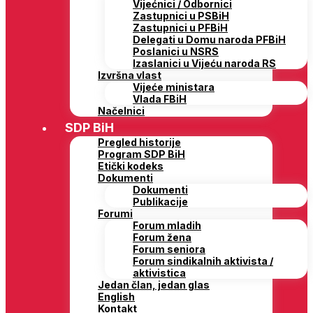
Vijećnici / Odbornici
Zastupnici u PSBiH
Zastupnici u PFBiH
Delegati u Domu naroda PFBiH
Poslanici u NSRS
Izaslanici u Vijeću naroda RS
Izvršna vlast
Vijeće ministara
Vlada FBiH
Načelnici
SDP BiH
Pregled historije
Program SDP BiH
Etički kodeks
Dokumenti
Dokumenti
Publikacije
Forumi
Forum mladih
Forum žena
Forum seniora
Forum sindikalnih aktivista /
aktivistica
Jedan član, jedan glas
English
Kontakt