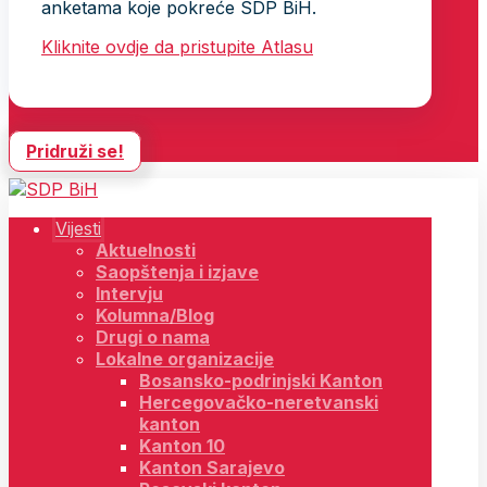
anketama koje pokreće SDP BiH.
Kliknite ovdje da pristupite Atlasu
Pridruži se!
Vijesti
Aktuelnosti
Saopštenja i izjave
Intervju
Kolumna/Blog
Drugi o nama
Lokalne organizacije
Bosansko-podrinjski Kanton
Hercegovačko-neretvanski
kanton
Kanton 10
Kanton Sarajevo