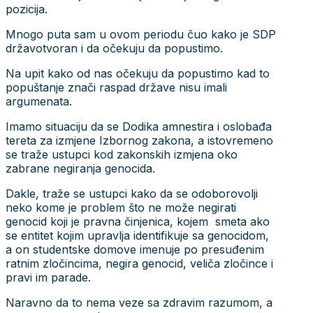
pozicija.
Mnogo puta sam u ovom periodu čuo kako je SDP
državotvoran i da očekuju da popustimo.
Na upit kako od nas očekuju da popustimo kad to
popuštanje znači raspad države nisu imali
argumenata.
Imamo situaciju da se Dodika amnestira i oslobađa
tereta za izmjene Izbornog zakona, a istovremeno
se traže ustupci kod zakonskih izmjena oko
zabrane negiranja genocida.
Dakle, traže se ustupci kako da se odoborovolji
neko kome je problem što ne može negirati
genocid koji je pravna činjenica, kojem smeta ako
se entitet kojim upravlja identifikuje sa genocidom,
a on studentske domove imenuje po presuđenim
ratnim zločincima, negira genocid, veliča zločince i
pravi im parade.
Naravno da to nema veze sa zdravim razumom, a