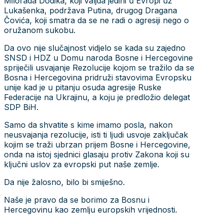
Milorada Dodika, koji valjda jedini u Evropi uz
Lukašenka, podržava Putina, drugog Dragana
Čovića, koji smatra da se ne radi o agresiji nego o
oružanom sukobu.
Da ovo nije slučajnost vidjelo se kada su zajedno
SNSD i HDZ u Domu naroda Bosne i Hercegovine
spriječili usvajanje Rezolucije kojom se tražilo da se
Bosna i Hercegovina pridruži stavovima Evropsku
unije kad je u pitanju osuda agresije Ruske
Federacije na Ukrajinu, a koju je predložio delegat
SDP BiH.
Samo da shvatite s kime imamo posla, nakon
neusvajanja rezolucije, isti ti ljudi usvoje zaključak
kojim se traži ubrzan prijem Bosne i Hercegovine,
onda na istoj sjednici glasaju protiv Zakona koji su
ključni uslov za evropski put naše zemlje.
Da nije žalosno, bilo bi smiješno.
Naše je pravo da se borimo za Bosnu i
Hercegovinu kao zemlju europskih vrijednosti.