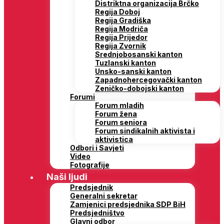
Distriktna organizacija Brčko
Regija Doboj
Regija Gradiška
Regija Modriča
Regija Prijedor
Regija Zvornik
Srednjobosanski kanton
Tuzlanski kanton
Unsko-sanski kanton
Zapadnohercegovački kanton
Zeničko-dobojski kanton
Forumi
Forum mladih
Forum žena
Forum seniora
Forum sindikalnih aktivista i
aktivistica
Odbori i Savjeti
Video
Fotografije
Naši ljudi
Predsjednik
Generalni sekretar
Zamjenici predsjednika SDP BiH
Predsjedništvo
Glavni odbor