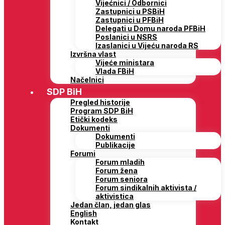
Vijećnici / Odbornici
Zastupnici u PSBiH
Zastupnici u PFBiH
Delegati u Domu naroda PFBiH
Poslanici u NSRS
Izaslanici u Vijeću naroda RS
Izvršna vlast
Vijeće ministara
Vlada FBiH
Načelnici
SDP BiH
Pregled historije
Program SDP BiH
Etički kodeks
Dokumenti
Dokumenti
Publikacije
Forumi
Forum mladih
Forum žena
Forum seniora
Forum sindikalnih aktivista /
aktivistica
Jedan član, jedan glas
English
Kontakt