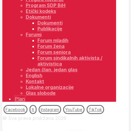
Program SDP BiH
Etički kodeks
Dokumenti
Dokumenti
Publikacije
Forumi
Forum mladih
Forum žena
Forum seniora
Forum sindikalnih aktivista /
aktivistica
Jedan član, jedan glas
English
Kontakt
Lokalne organizacije
Glas slobode
Plan
Facebook
X
Instagram
YouTube
TikTok
© Sva prava pridržana 2026