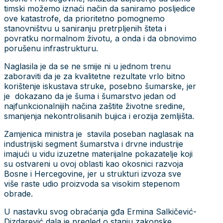
timski možemo iznaći način da saniramo posljedice
ove katastrofe, da prioritetno pomognemo
stanovništvu u saniranju pretrpljenih šteta i
povratku normalnom životu, a onda i da obnovimo
porušenu infrastrukturu.
Naglasila je da se ne smije ni u jednom trenu
zaboraviti da je za kvalitetne rezultate vrlo bitno
korištenje iskustava struke, posebno šumarske, jer
je dokazano da je šuma i šumarstvo jedan od
najfunkcionalnijih načina zaštite životne sredine,
smanjenja nekontrolisanih bujica i erozija zemljišta.
Zamjenica ministra je stavila poseban naglasak na
industrijski segment šumarstva i drvne industrije
imajući u vidu izuzetne materijalne pokazatelje koji
su ostvareni u ovoj oblasti kao okosnici razvoja
Bosne i Hercegovine, jer u strukturi izvoza sve
više raste udio proizvoda sa visokim stepenom
obrade.
U nastavku svog obraćanja gđa Ermina Salkičević-
Dizdarević dala je pregled o stanju zakonske