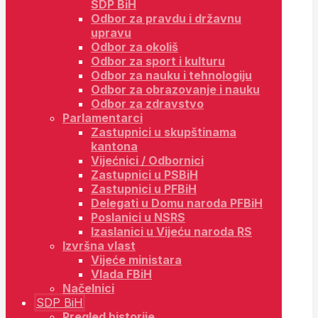
SDP BiH
Odbor za pravdu i državnu
upravu
Odbor za okoliš
Odbor za sport i kulturu
Odbor za nauku i tehnologiju
Odbor za obrazovanje i nauku
Odbor za zdravstvo
Parlamentarci
Zastupnici u skupštinama
kantona
Vijećnici / Odbornici
Zastupnici u PSBiH
Zastupnici u PFBiH
Delegati u Domu naroda PFBiH
Poslanici u NSRS
Izaslanici u Vijeću naroda RS
Izvršna vlast
Vijeće ministara
Vlada FBiH
Načelnici
SDP BiH
Pregled historije