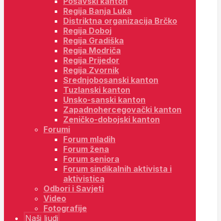
Posavski kanton
Regija Banja Luka
Distriktna organizacija Brčko
Regija Doboj
Regija Gradiška
Regija Modriča
Regija Prijedor
Regija Zvornik
Srednjobosanski kanton
Tuzlanski kanton
Unsko-sanski kanton
Zapadnohercegovački kanton
Zeničko-dobojski kanton
Forumi
Forum mladih
Forum žena
Forum seniora
Forum sindikalnih aktivista i
aktivistica
Odbori i Savjeti
Video
Fotografije
Naši ljudi