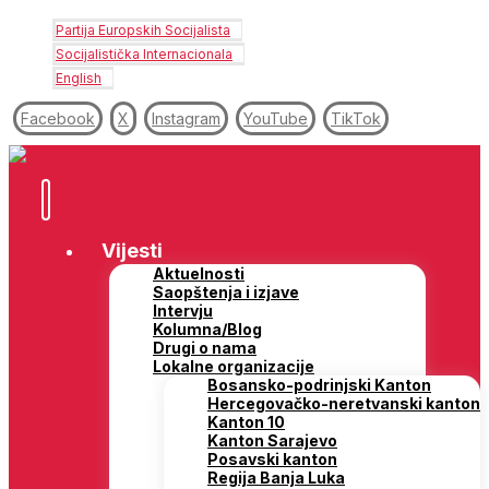
Partija Europskih Socijalista
Socijalistička Internacionala
English
Facebook
X
Instagram
YouTube
TikTok
Vijesti
Aktuelnosti
Saopštenja i izjave
Intervju
Kolumna/Blog
Drugi o nama
Lokalne organizacije
Bosansko-podrinjski Kanton
Hercegovačko-neretvanski kanton
Kanton 10
Kanton Sarajevo
Posavski kanton
Regija Banja Luka