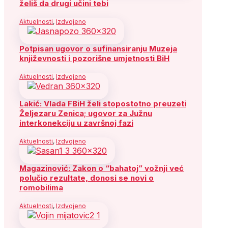
želiš da drugi učini tebi
Aktuelnosti
,
Izdvojeno
Potpisan ugovor o sufinansiranju Muzeja
književnosti i pozorišne umjetnosti BiH
Aktuelnosti
,
Izdvojeno
Lakić: Vlada FBiH želi stopostotno preuzeti
Željezaru Zenica; ugovor za Južnu
interkonekciju u završnoj fazi
Aktuelnosti
,
Izdvojeno
Magazinović: Zakon o “bahatoj” vožnji već
polučio rezultate, donosi se novi o
romobilima
Aktuelnosti
,
Izdvojeno