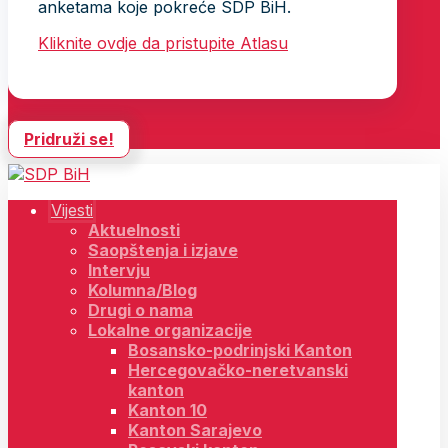
anketama koje pokreće SDP BiH.
Kliknite ovdje da pristupite Atlasu
Pridruži se!
Vijesti
Aktuelnosti
Saopštenja i izjave
Intervju
Kolumna/Blog
Drugi o nama
Lokalne organizacije
Bosansko-podrinjski Kanton
Hercegovačko-neretvanski
kanton
Kanton 10
Kanton Sarajevo