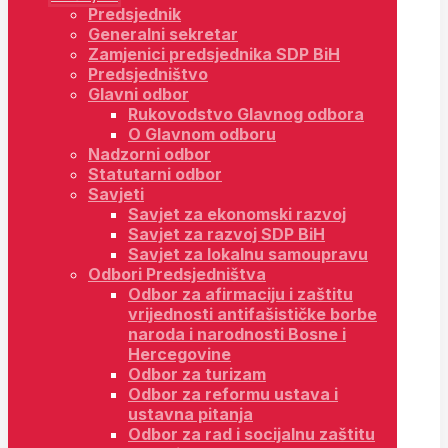
Predsjednik
Generalni sekretar
Zamjenici predsjednika SDP BiH
Predsjedništvo
Glavni odbor
Rukovodstvo Glavnog odbora
O Glavnom odboru
Nadzorni odbor
Statutarni odbor
Savjeti
Savjet za ekonomski razvoj
Savjet za razvoj SDP BiH
Savjet za lokalnu samoupravu
Odbori Predsjedništva
Odbor za afirmaciju i zaštitu
vrijednosti antifašističke borbe
naroda i narodnosti Bosne i
Hercegovine
Odbor za turizam
Odbor za reformu ustava i
ustavna pitanja
Odbor za rad i socijalnu zaštitu