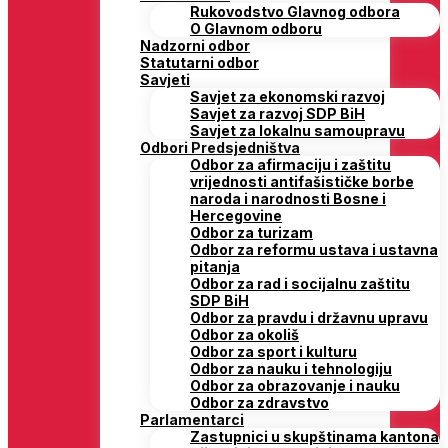
Rukovodstvo Glavnog odbora
O Glavnom odboru
Nadzorni odbor
Statutarni odbor
Savjeti
Savjet za ekonomski razvoj
Savjet za razvoj SDP BiH
Savjet za lokalnu samoupravu
Odbori Predsjedništva
Odbor za afirmaciju i zaštitu
vrijednosti antifašističke borbe
naroda i narodnosti Bosne i
Hercegovine
Odbor za turizam
Odbor za reformu ustava i ustavna
pitanja
Odbor za rad i socijalnu zaštitu
SDP BiH
Odbor za pravdu i državnu upravu
Odbor za okoliš
Odbor za sport i kulturu
Odbor za nauku i tehnologiju
Odbor za obrazovanje i nauku
Odbor za zdravstvo
Parlamentarci
Zastupnici u skupštinama kantona