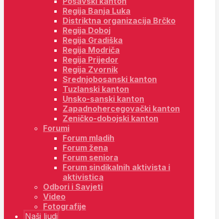
Posavski kanton
Regija Banja Luka
Distriktna organizacija Brčko
Regija Doboj
Regija Gradiška
Regija Modriča
Regija Prijedor
Regija Zvornik
Srednjobosanski kanton
Tuzlanski kanton
Unsko-sanski kanton
Zapadnohercegovački kanton
Zeničko-dobojski kanton
Forumi
Forum mladih
Forum žena
Forum seniora
Forum sindikalnih aktivista i
aktivistica
Odbori i Savjeti
Video
Fotografije
Naši ljudi