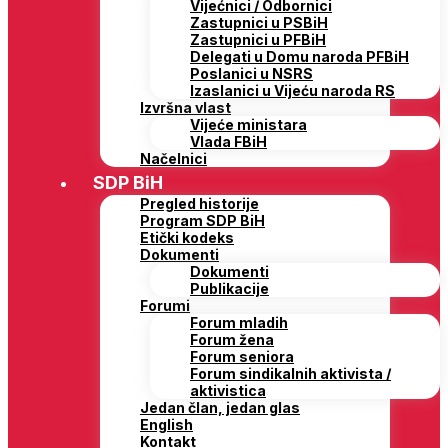
Vijećnici / Odbornici
Zastupnici u PSBiH
Zastupnici u PFBiH
Delegati u Domu naroda PFBiH
Poslanici u NSRS
Izaslanici u Vijeću naroda RS
Izvršna vlast
Vijeće ministara
Vlada FBiH
Načelnici
SDP BiH
Pregled historije
Program SDP BiH
Etički kodeks
Dokumenti
Dokumenti
Publikacije
Forumi
Forum mladih
Forum žena
Forum seniora
Forum sindikalnih aktivista /
aktivistica
Jedan član, jedan glas
English
Kontakt