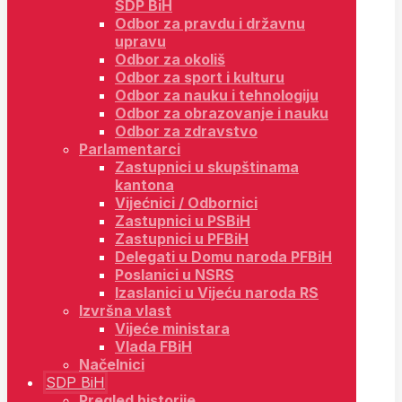
SDP BiH
Odbor za pravdu i državnu
upravu
Odbor za okoliš
Odbor za sport i kulturu
Odbor za nauku i tehnologiju
Odbor za obrazovanje i nauku
Odbor za zdravstvo
Parlamentarci
Zastupnici u skupštinama
kantona
Vijećnici / Odbornici
Zastupnici u PSBiH
Zastupnici u PFBiH
Delegati u Domu naroda PFBiH
Poslanici u NSRS
Izaslanici u Vijeću naroda RS
Izvršna vlast
Vijeće ministara
Vlada FBiH
Načelnici
SDP BiH
Pregled historije