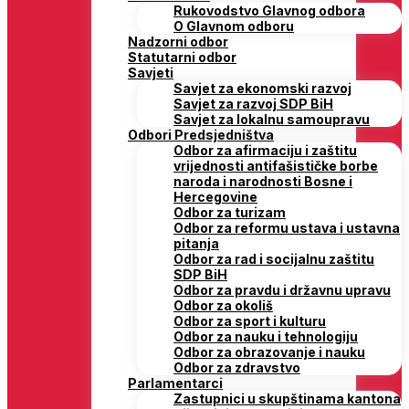
Rukovodstvo Glavnog odbora
O Glavnom odboru
Nadzorni odbor
Statutarni odbor
Savjeti
Savjet za ekonomski razvoj
Savjet za razvoj SDP BiH
Savjet za lokalnu samoupravu
Odbori Predsjedništva
Odbor za afirmaciju i zaštitu
vrijednosti antifašističke borbe
naroda i narodnosti Bosne i
Hercegovine
Odbor za turizam
Odbor za reformu ustava i ustavna
pitanja
Odbor za rad i socijalnu zaštitu
SDP BiH
Odbor za pravdu i državnu upravu
Odbor za okoliš
Odbor za sport i kulturu
Odbor za nauku i tehnologiju
Odbor za obrazovanje i nauku
Odbor za zdravstvo
Parlamentarci
Zastupnici u skupštinama kantona