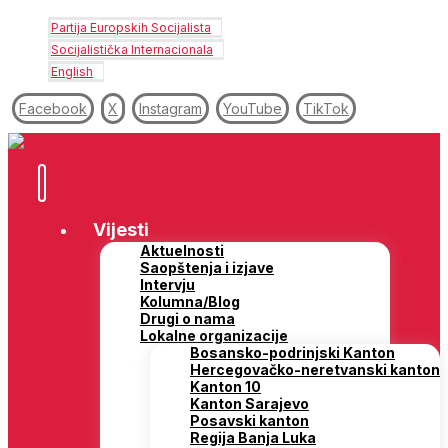
Partija Europskih Socijalista
Socijalistička Internacionala
English
Facebook
X
Instagram
YouTube
TikTok
Vijesti
Aktuelnosti
Saopštenja i izjave
Intervju
Kolumna/Blog
Drugi o nama
Lokalne organizacije
Bosansko-podrinjski Kanton
Hercegovačko-neretvanski kanton
Kanton 10
Kanton Sarajevo
Posavski kanton
Regija Banja Luka