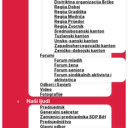
Distriktna organizacija Brčko
Regija Doboj
Regija Gradiška
Regija Modriča
Regija Prijedor
Regija Zvornik
Srednjobosanski kanton
Tuzlanski kanton
Unsko-sanski kanton
Zapadnohercegovački kanton
Zeničko-dobojski kanton
Forumi
Forum mladih
Forum žena
Forum seniora
Forum sindikalnih aktivista i
aktivistica
Odbori i Savjeti
Video
Fotografije
Naši ljudi
Predsjednik
Generalni sekretar
Zamjenici predsjednika SDP BiH
Predsjedništvo
Glavni odbor