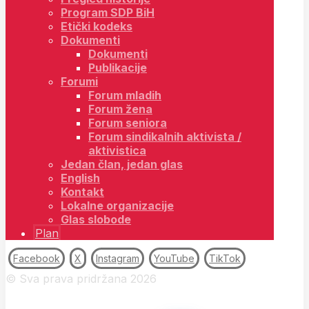
Program SDP BiH
Etički kodeks
Dokumenti
Dokumenti
Publikacije
Forumi
Forum mladih
Forum žena
Forum seniora
Forum sindikalnih aktivista /
aktivistica
Jedan član, jedan glas
English
Kontakt
Lokalne organizacije
Glas slobode
Plan
Facebook
X
Instagram
YouTube
TikTok
© Sva prava pridržana 2026