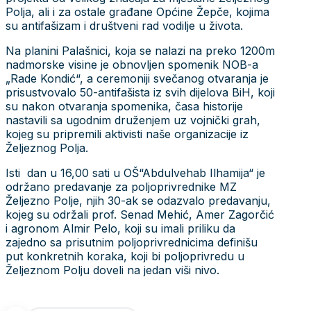
Polja, ali i za ostale građane Općine Žepče, kojima
su antifašizam i društveni rad vodilje u života.
Na planini Palašnici, koja se nalazi na preko 1200m
nadmorske visine je obnovljen spomenik NOB-a
„Rade Kondić“, a ceremoniji svečanog otvaranja je
prisustvovalo 50-antifašista iz svih dijelova BiH, koji
su nakon otvaranja spomenika, časa historije
nastavili sa ugodnim druženjem uz vojnički grah,
kojeg su pripremili aktivisti naše organizacije iz
Željeznog Polja.
Isti dan u 16,00 sati u OŠ“Abdulvehab Ilhamija“ je
održano predavanje za poljoprivrednike MZ
Željezno Polje, njih 30-ak se odazvalo predavanju,
kojeg su održali prof. Senad Mehić, Amer Zagorčić
i agronom Almir Pelo, koji su imali priliku da
zajedno sa prisutnim poljoprivrednicima definišu
put konkretnih koraka, koji bi poljoprivredu u
Željeznom Polju doveli na jedan viši nivo.