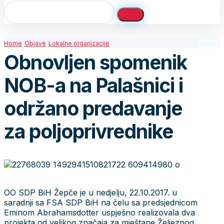
Home
Objave
Lokalne organizacije
Obnovljen spomenik
NOB-a na Palašnici i
održano predavanje
za poljoprivrednike
OO SDP BiH Žepče je u nedjelju, 22.10.2017. u
saradnji sa FSA SDP BiH na čelu sa predsjednicom
Eminom Abrahamsdotter uspješno realizovala dva
projekta od velikog značaja za mještane Željeznog