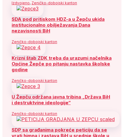
Izdvojeno
,
Zeničko-dobojski kanton
SDA pod pritiskom HDZ-a u Žepču ukida
institucionalno obilježavanja Dana
nezavisnosti BiH
Zeničko-dobojski kanton
Krizni štab ZDK treba da urazumi načelnika
Općine Žepče po pitanju nastavka školske
godine
Zeničko-dobojski kanton
U Žepču održana javna tribina „Država BiH
i destruktvine ideologije“
Zeničko-dobojski kanton
SDP sa građanima pokreće peticiju da se
vrati himna i zastava BiH u srednje škole u