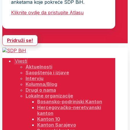
anketama koje pokreće SDP BiH.
Kliknite ovdje da pristupite Atlasu
Pridruži se!
Vijesti
Aktuelnosti
Saopštenja i izjave
Intervju
Kolumna/Blog
Drugi o nama
Lokalne organizacije
Bosansko-podrinjski Kanton
Hercegovačko-neretvanski
kanton
Kanton 10
Kanton Sarajevo