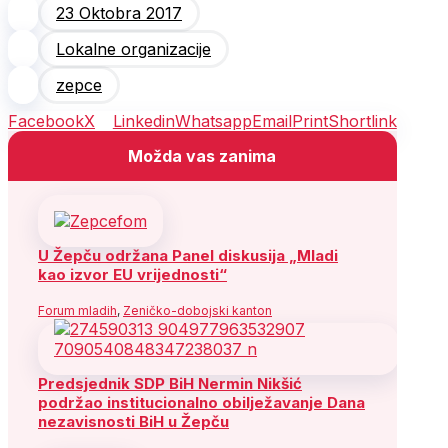
23 Oktobra 2017
Lokalne organizacije
zepce
Facebook
X
Linkedin
Whatsapp
Email
Print
Shortlink
Možda vas zanima
U Žepču održana Panel diskusija „Mladi
kao izvor EU vrijednosti“
Forum mladih
,
Zeničko-dobojski kanton
Predsjednik SDP BiH Nermin Nikšić
podržao institucionalno obilježavanje Dana
nezavisnosti BiH u Žepču