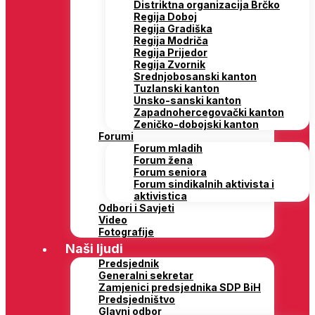
Distriktna organizacija Brčko
Regija Doboj
Regija Gradiška
Regija Modriča
Regija Prijedor
Regija Zvornik
Srednjobosanski kanton
Tuzlanski kanton
Unsko-sanski kanton
Zapadnohercegovački kanton
Zeničko-dobojski kanton
Forumi
Forum mladih
Forum žena
Forum seniora
Forum sindikalnih aktivista i
aktivistica
Odbori i Savjeti
Video
Fotografije
Naši ljudi
Predsjednik
Generalni sekretar
Zamjenici predsjednika SDP BiH
Predsjedništvo
Glavni odbor