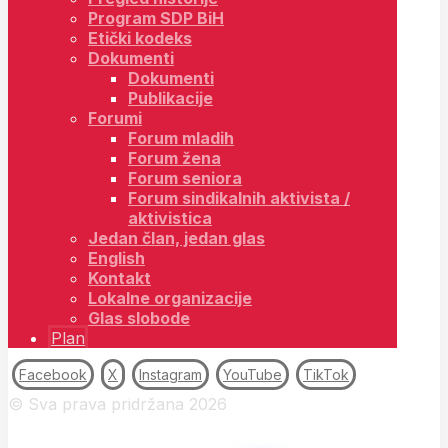
Program SDP BiH
Etički kodeks
Dokumenti
Dokumenti
Publikacije
Forumi
Forum mladih
Forum žena
Forum seniora
Forum sindikalnih aktivista /
aktivistica
Jedan član, jedan glas
English
Kontakt
Lokalne organizacije
Glas slobode
Plan
Facebook
X
Instagram
YouTube
TikTok
© Sva prava pridržana 2026