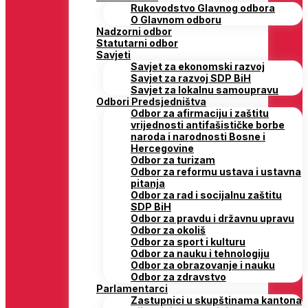
Rukovodstvo Glavnog odbora
O Glavnom odboru
Nadzorni odbor
Statutarni odbor
Savjeti
Savjet za ekonomski razvoj
Savjet za razvoj SDP BiH
Savjet za lokalnu samoupravu
Odbori Predsjedništva
Odbor za afirmaciju i zaštitu
vrijednosti antifašističke borbe
naroda i narodnosti Bosne i
Hercegovine
Odbor za turizam
Odbor za reformu ustava i ustavna
pitanja
Odbor za rad i socijalnu zaštitu
SDP BiH
Odbor za pravdu i državnu upravu
Odbor za okoliš
Odbor za sport i kulturu
Odbor za nauku i tehnologiju
Odbor za obrazovanje i nauku
Odbor za zdravstvo
Parlamentarci
Zastupnici u skupštinama kantona