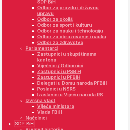
SDP BiH
Odbor za pravdu i državnu
upravu
Odbor za okoliš
Odbor za sport i kulturu
Odbor za nauku i tehnologiju
Odbor za obrazovanje i nauku
Odbor za zdravstvo
Parlamentarci
Zastupnici u skupštinama
kantona
Vijećnici / Odbornici
Zastupnici u PSBiH
Zastupnici u PFBiH
Delegati u Domu naroda PFBiH
Poslanici u NSRS
Izaslanici u Vijeću naroda RS
Izvršna vlast
Vijeće ministara
Vlada FBiH
Načelnici
SDP BiH
Pregled historije