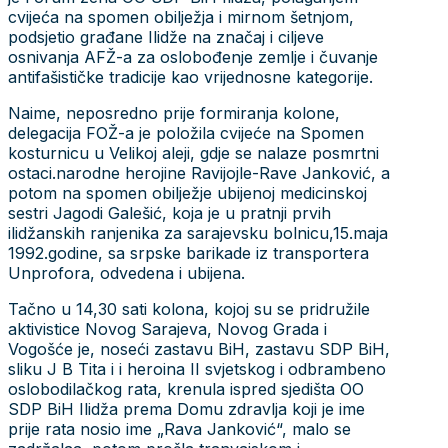
cvijeća na spomen obilježja i mirnom šetnjom,
podsjetio građane Ilidže na značaj i ciljeve
osnivanja AFŽ-a za oslobođenje zemlje i čuvanje
antifašističke tradicije kao vrijednosne kategorije.
Naime, neposredno prije formiranja kolone,
delegacija FOŽ-a je položila cvijeće na Spomen
kosturnicu u Velikoj aleji, gdje se nalaze posmrtni
ostaci.narodne herojine Ravijojle-Rave Janković, a
potom na spomen obilježje ubijenoj medicinskoj
sestri Jagodi Galešić, koja je u pratnji prvih
ilidžanskih ranjenika za sarajevsku bolnicu,15.maja
1992.godine, sa srpske barikade iz transportera
Unprofora, odvedena i ubijena.
Tačno u 14,30 sati kolona, kojoj su se pridružile
aktivistice Novog Sarajeva, Novog Grada i
Vogošće je, noseći zastavu BiH, zastavu SDP BiH,
sliku J B Tita i i heroina II svjetskog i odbrambeno
oslobodilačkog rata, krenula ispred sjedišta OO
SDP BiH Ilidža prema Domu zdravlja koji je ime
prije rata nosio ime „Rava Janković“, malo se