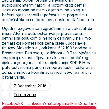
zadržalaa, potom prošla tranvajskom i
autobuskomterminalom, a potom kroz centar
ilidže do mosta na rijeci Željeznici, sa kojeg su
bačeni bijeli karanfili u počast svim poginulim u
antifašističkom i odbrambeno-oslobodilačkom ratu.
Ugodni razgovori sa sugrađanima su pokazali da
misija AFŽ na putu ostvarivanja prava žena,
definirana odlukom o njenom osnivanju na Prvoj
zemaljskoj konferenciji žena cijele Jugoslavije
(izuzev Makedonije), održane 6.12.1992.godine u
Bosanskom Petrovcu, uz ličnost J.B.Tita, vjećita su
inspiracija za osmišljavanje aktivnosti političkog
djelovanja organa i oblika djelovanja SDP BiH na
putu ostvarenja pune ravnopravnosti muškaraca i
žena, a njihova koordinacija i jedinstvo, garancija
ostvarivanja.
7 Decembra 2018
Forum žena
Facebook
X
Linkedin
Whatsapp
Email
Print
Shortlink