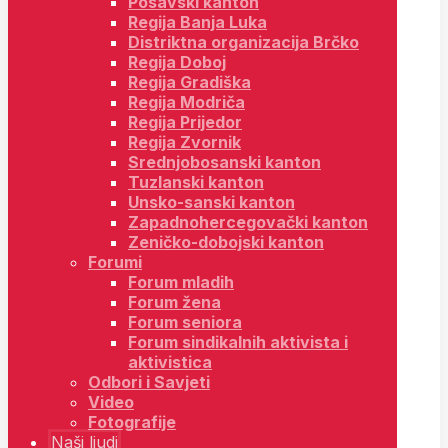
Posavski kanton
Regija Banja Luka
Distriktna organizacija Brčko
Regija Doboj
Regija Gradiška
Regija Modriča
Regija Prijedor
Regija Zvornik
Srednjobosanski kanton
Tuzlanski kanton
Unsko-sanski kanton
Zapadnohercegovački kanton
Zeničko-dobojski kanton
Forumi
Forum mladih
Forum žena
Forum seniora
Forum sindikalnih aktivista i
aktivistica
Odbori i Savjeti
Video
Fotografije
Naši ljudi