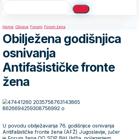
Home
Objave
Forumi
Forum žena
Obilježena godišnjica
osnivanja
Antifašističke fronte
žena
U povodu obilježavanja 76. godišnjice osnivanja
Antifašističke fronte žena (AFŽ) Jugoslavije, jučer
je Forum žena OO SDP BiH Ilidža, polaganjem