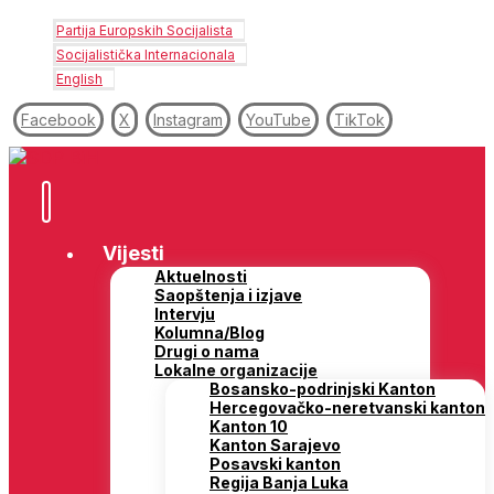
Partija Europskih Socijalista
Socijalistička Internacionala
English
Facebook
X
Instagram
YouTube
TikTok
Vijesti
Aktuelnosti
Saopštenja i izjave
Intervju
Kolumna/Blog
Drugi o nama
Lokalne organizacije
Bosansko-podrinjski Kanton
Hercegovačko-neretvanski kanton
Kanton 10
Kanton Sarajevo
Posavski kanton
Regija Banja Luka