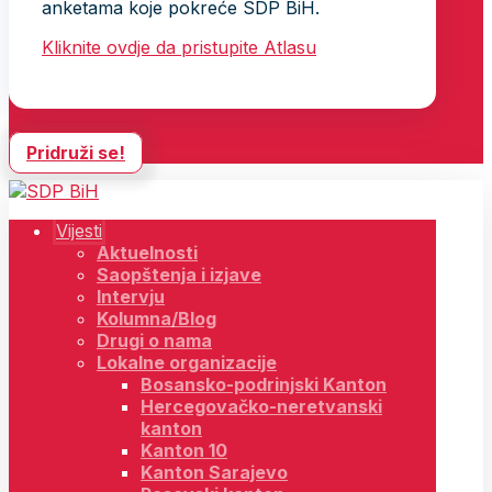
anketama koje pokreće SDP BiH.
Kliknite ovdje da pristupite Atlasu
Pridruži se!
Vijesti
Aktuelnosti
Saopštenja i izjave
Intervju
Kolumna/Blog
Drugi o nama
Lokalne organizacije
Bosansko-podrinjski Kanton
Hercegovačko-neretvanski
kanton
Kanton 10
Kanton Sarajevo