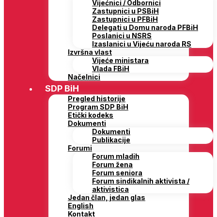
Vijećnici / Odbornici
Zastupnici u PSBiH
Zastupnici u PFBiH
Delegati u Domu naroda PFBiH
Poslanici u NSRS
Izaslanici u Vijeću naroda RS
Izvršna vlast
Vijeće ministara
Vlada FBiH
Načelnici
SDP BiH
Pregled historije
Program SDP BiH
Etički kodeks
Dokumenti
Dokumenti
Publikacije
Forumi
Forum mladih
Forum žena
Forum seniora
Forum sindikalnih aktivista /
aktivistica
Jedan član, jedan glas
English
Kontakt